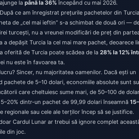
 ajunge la
până la 36%
începând cu mai 2026.
. După ce am înregistrat prețurile pachetelor din Turcia
icheta de „cel mai ieftin” s-a schimbat de două ori — d
lirei turcești, nu a vreunei modificări de preț din parte
ia a depășit Turcia la cel mai mare pachet, deoarece li
ea oferită de Turcia poate scădea de la
28% la 12% înt
ei nu este în favoarea ta.
lucru? Sincer, nu majoritatea oamenilor. Dacă ești un
d pachete de 5–10 dolari, economiile absolute sunt s
Jucătorii care cheltuiesc sume mari, de 50–100 de dolar
 15–20% dintr-un pachet de 99,99 dolari înseamnă
15
e regionale sau cele ale terților încep să se justifice.
doar Cardul Lunar ar trebui să ignore complet aceast
le din joc.