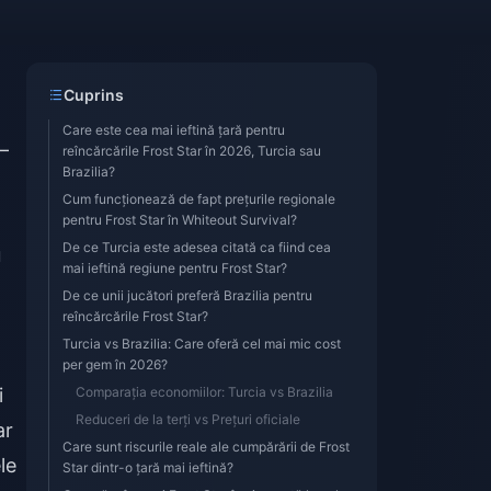
Cuprins
Care este cea mai ieftină țară pentru
—
reîncărcările Frost Star în 2026, Turcia sau
Brazilia?
Cum funcționează de fapt prețurile regionale
pentru Frost Star în Whiteout Survival?
De ce Turcia este adesea citată ca fiind cea
u
mai ieftină regiune pentru Frost Star?
De ce unii jucători preferă Brazilia pentru
reîncărcările Frost Star?
Turcia vs Brazilia: Care oferă cel mai mic cost
per gem în 2026?
i
Comparația economiilor: Turcia vs Brazilia
Reduceri de la terți vs Prețuri oficiale
ar
Care sunt riscurile reale ale cumpărării de Frost
le
Star dintr-o țară mai ieftină?