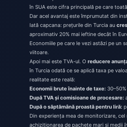
în SUA este cifra principală pe care toat
Dar acel avantaj este împrumutat din inst
Iată capcana: prețurile din Turcia au
cres
aproximativ 20% mai ieftine decât în Euro
Economiile pe care le vezi astăzi pe un s
viitoare.
Apoi mai este TVA-ul. O
reducere anunț
în Turcia odată ce se aplică taxa pe valo
realitate este reală:
Economii brute înainte de taxe:
30–50%
După TVA și comisioane de procesare:
a
După o săptămână proastă pentru liră:
p
Din experiența mea de monitorizare, cel 
achiziționarea de pachete mari și medii
î