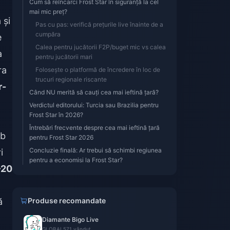
Cum să reîncarci Frost Star în siguranță la cel
mai mic preț?
 și
Pas cu pas: verifică prețurile live înainte de a
cumpăra
e
Calea pentru jucătorii F2P/buget mic vs calea
a
pentru jucătorii mari
ra
Folosește o platformă de încredere în loc de
trucuri regionale riscante
r-
Când NU merită să cauți cea mai ieftină țară?
Verdictul editorului: Turcia sau Brazilia pentru
Frost Star în 2026?
Întrebări frecvente despre cea mai ieftină țară
ub
pentru Frost Star 2026
Concluzie finală: Ar trebui să schimbi regiunea
i
pentru a economisi la Frost Star?
–20
ă
Produse recomandate
Diamante Bigo Live
GLOBAL
571 vândut