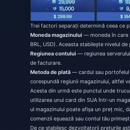
Trei factori separați determină ceea ce pl
Moneda magazinului
— moneda în care es
BRL, USD). Aceasta stabilește nivelul de p
Regiunea contului
— regiunea serverului/
de facturare.
Metoda de plată
— cardul sau portofelul e
corespundă regiunii magazinului, altfel ve
Acesta din urmă este punctul unde trucur
utilizarea unui card din SUA într-un mag
ul magazinului poate afișa un preț mic, d
comenzii eșuează sau contul tău primește
De ce stabilesc dezvoltatorii prețurile as