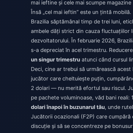
mai ieftine și cele mai scumpe magazine
Însă „cel mai ieftin” este un țintă mobilă
Brazilia săptămânal timp de trei luni, et
ambele dăți strict din cauza fluctuațiilor 
dezvoltatorului. În februarie 2026, Brazil
s-a depreciat în acel trimestru. Reducer
un singur trimestru
atunci când cursul lir
Deci, cine ar trebui să urmărească acest 
jucător care cheltuiește puțin, cumpărân
2 dolari — nu merită efortul sau riscul. 
pe pachete voluminoase, văd bani reali:
dolari înapoi în buzunarul tău
, unde rutel
Jucătorii ocazionali (F2P) care cumpără 
discuție și să se concentreze pe bonusuri