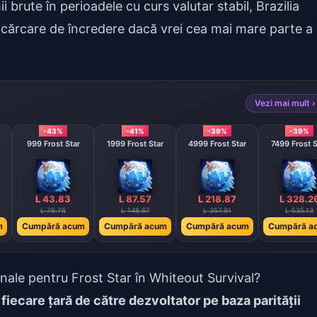
 brute în perioadele cu curs valutar stabil, Brazilia
ncărcare de încredere dacă vrei cea mai mare parte a
Vezi mai mult ›
-43%
-41%
-39%
-39%
999 Frost Star
1999 Frost Star
4999 Frost Star
7499 Frost S
L 43.83
L 87.57
L 218.87
L 328.2
L 76.76
L 148.67
L 357.91
L 535.13
m
Cumpără acum
Cumpără acum
Cumpără acum
Cumpără a
nale pentru Frost Star în Whiteout Survival?
 fiecare țară de către dezvoltator pe baza parității