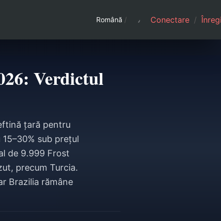
Conectare
/
Înreg
Română
/
026: Verdictul
eftină țară pentru
cu 15–30% sub prețul
pal de 9.999 Frost
zut, precum Turcia.
iar Brazilia rămâne