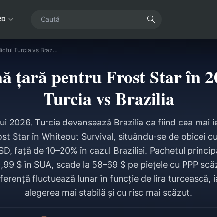
RD
Cea mai ieftină țară pentru Frost Star în 2026: Verdictul Turcia vs Brazilia
nă țară pentru Frost Star în 2
Turcia vs Brazilia
ui 2026, Turcia devansează Brazilia ca fiind cea mai i
ost Star în Whiteout Survival, situându-se de obicei 
SD, față de 10–20% în cazul Braziliei. Pachetul princi
9,99 $ în SUA, scade la 58–69 $ pe piețele cu PPP scă
ferență fluctuează lunar în funcție de lira turcească, 
alegerea mai stabilă și cu risc mai scăzut.