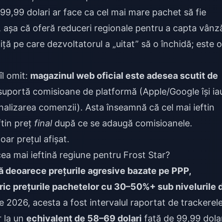
e 99,99 dolari ar face ca cel mai mare pachet să fie
i, așa că oferă reduceri regionale pentru a capta vânză
iță pe care dezvoltatorul a „uitat” să o închidă; este o
îl omit:
magazinul web oficial este adesea scutit de
e suportă comisioane de platformă (Apple/Google își ia
inalizarea comenzii). Asta înseamnă că cel mai ieftin
ftin preț
final
după ce se adaugă comisioanele.
oar prețul afișat.
cea mai ieftină regiune pentru Frost Star?
ină deoarece prețurile agresive bazate pe PPP,
oric prețurile pachetelor cu 30–50%+ sub nivelurile 
e 2026, acesta a fost intervalul raportat de trackerel
r la un
echivalent de 58–69 dolari
față de 99,99 dola