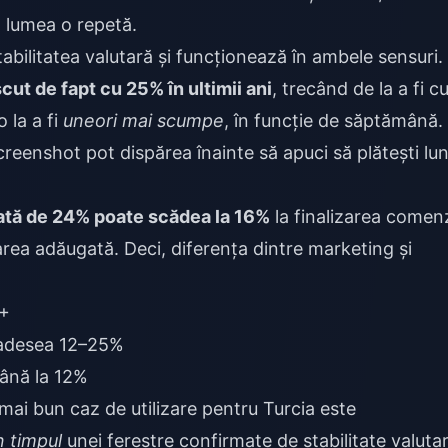
ă lumea o repetă.
abilitatea valutară și funcționează în ambele sensuri.
cut de fapt cu 25% în ultimii ani
, trecând de la a fi c
 la a fi
uneori mai scumpe
, în funcție de săptămână.
creenshot pot dispărea înainte să apuci să plătești lu
ată de 24% poate scădea la 16%
la finalizarea comenz
area adăugată. Deci, diferența dintre marketing și
+
desea 12–25%
ână la 12%
mai bun caz de utilizare pentru Turcia este
n timpul
unei ferestre confirmate de stabilitate valuta