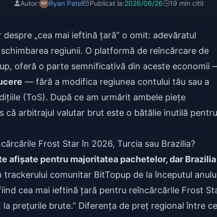
Autor:
Ryan Patel
Publicat la:
2026/06/26
19 min citit
r despre „cea mai ieftină țară” o omit: adevăratul
e schimbarea regiunii. O platformă de reîncărcare de
up, oferă o parte semnificativă din aceste economii 
ucere
— fără a modifica regiunea contului tău sau a
dițiile (ToS). După ce am urmărit ambele piețe
 că arbitrajul valutar brut este o bătălie inutilă pentr
cărcările Frost Star în 2026, Turcia sau Brazilia?
ute afișate pentru majoritatea pachetelor, dar Brazilia
trackerului comunitar BitTopup de la începutul anulu
iind cea mai ieftină țară pentru reîncărcările Frost St
la prețurile brute.” Diferența de preț regional între ce