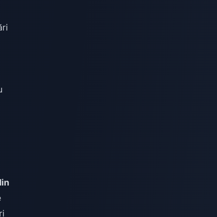
ri
u
din
e
ri