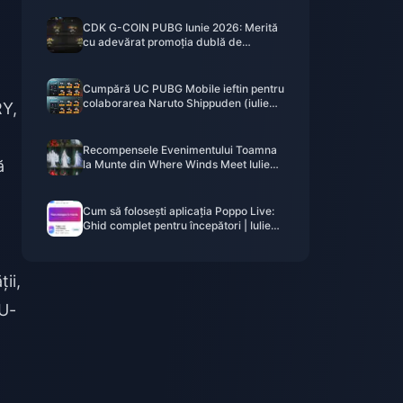
CDK G-COIN PUBG Iunie 2026: Merită
cu adevărat promoția dublă de
91,43$?
Cumpără UC PUBG Mobile ieftin pentru
colaborarea Naruto Shippuden (iulie
RY,
2026): Costuri, cele mai bune pachete
și reîncărcare sigură
Recompensele Evenimentului Toamna
ă
la Munte din Where Winds Meet Iulie
2026: Listă Completă, Monedă și
Prioritate
Cum să folosești aplicația Poppo Live:
Ghid complet pentru începători | Iulie
2026
ii,
U-