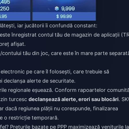
ătești, iar jucătorii îi confundă constant:
te înregistrat contul tău de magazin de aplicații (T
reț afișat.
contului tău din joc, care este în mare parte separat
lectronic pe care îl folosești, care trebuie să
i declanșa alerte de securitate.
ile regionale eșuează. Conform rapoartelor comunităț
azin turcesc
declanșează alerte, erori sau blocări
. SK
ar dacă regiunea plății nu corespunde, finalizarea
 o restricție temporară.
tfel? Prețurile bazate pe PPP maximizează veniturile la