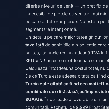
diferite niveluri de venit — un preț fix d
inaccesibil pe piețele cu venituri mai mic
pe care altfel le-ar pierde. Nu este o port
segmentare intenționată.
Un detaliu pe care majoritatea ghidurilor 
taxe
față de achizițiile din aplicație car
partea, iar unele regiuni adaugă TVA la f
SKU
listat
nu este întotdeauna cel mai ie
Calculează întotdeauna costul total, nu d
De ce Turcia este adesea citată ca fiind 
Turcia este citată ca fiind cea mai ieft
combinate cu o liră slabă, au împins ist
SUA/UE.
În perioadele favorabile din iuni
comunității. Pachetul de 9.999 Frost Sta