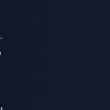
u
na
ii
ră