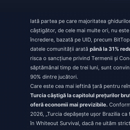
Iată partea pe care majoritatea ghidurilo
câștigător, de cele mai multe ori, nu est
încredere, bazată pe UID, precum BitTop
datele comunității arată
până la 31% red
risca o sancțiune privind Termenii și Con
săptămânal timp de trei luni, sunt convins
90% dintre jucători.
Care este cea mai ieftină țară pentru reîn
Turcia câștigă la capitolul prețurilor br
oferă economii mai previzibile.
Conform 
2026, „Turcia depășește ușor Brazilia ca f
în Whiteout Survival, dacă ne uităm strict 