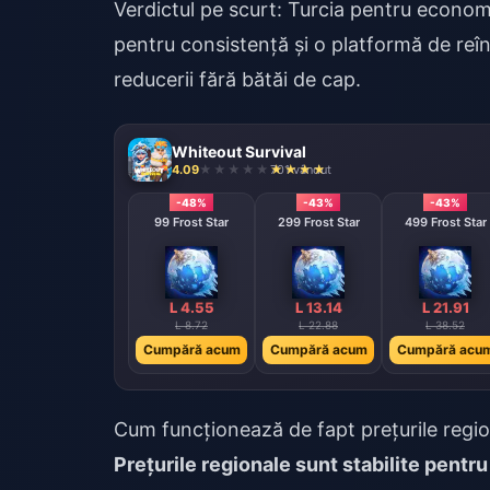
Verdictul pe scurt: Turcia pentru economii
pentru consistență și o platformă de reî
reducerii fără bătăi de cap.
Whiteout Survival
4.09
701 vândut
-48%
-43%
-43%
99 Frost Star
299 Frost Star
499 Frost Star
L 4.55
L 13.14
L 21.91
L 8.72
L 22.88
L 38.52
Cumpără acum
Cumpără acum
Cumpără acu
Cum funcționează de fapt prețurile regio
Prețurile regionale sunt stabilite pentru