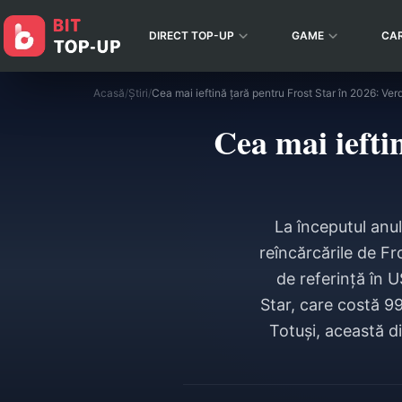
DIRECT TOP-UP
GAME
CA
Acasă
/
Știri
/
Cea mai iefti
La începutul anul
reîncărcările de Fr
de referință în U
Star, care costă 9
Totuși, această di