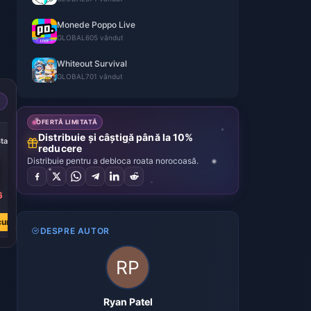
Monede Poppo Live
GLOBAL
605 vândut
Whiteout Survival
GLOBAL
701 vândut
OFERTĂ LIMITATĂ
-43%
Distribuie și câștigă până la 10%
tar
9999 Frost Star
reducere
Distribuie pentru a debloca roata norocoasă.
6
L 437.70
L 772.19
cum
Cumpără acum
DESPRE AUTOR
Ryan Patel