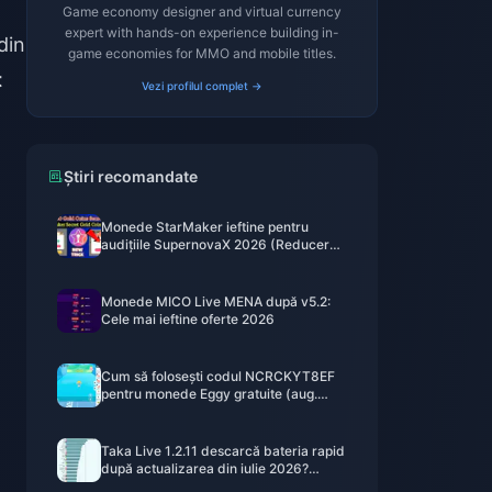
Game economy designer and virtual currency
expert with hands-on experience building in-
din
game economies for MMO and mobile titles.
t
Vezi profilul complet →
Știri recomandate
Monede StarMaker ieftine pentru
audițiile SupernovaX 2026 (Reducere
de 12-23%)
Monede MICO Live MENA după v5.2:
Cele mai ieftine oferte 2026
Cum să folosești codul NCRCKYT8EF
pentru monede Eggy gratuite (aug.
2026)
Taka Live 1.2.11 descarcă bateria rapid
după actualizarea din iulie 2026?
Cauze și soluții