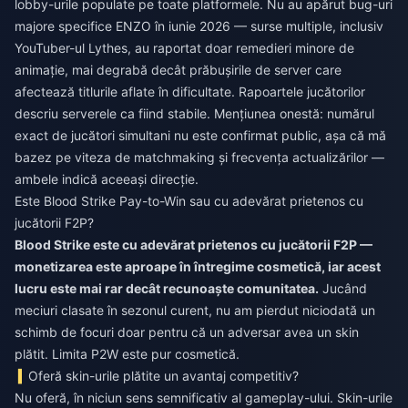
lobby-urile populate pe toate platformele. Nu au apărut bug-uri
majore specifice ENZO în iunie 2026 — surse multiple, inclusiv
YouTuber-ul Lythes, au raportat doar remedieri minore de
animație, mai degrabă decât prăbușirile de server care
afectează titlurile aflate în dificultate. Rapoartele jucătorilor
descriu serverele ca fiind stabile. Mențiunea onestă: numărul
exact de jucători simultani nu este confirmat public, așa că mă
bazez pe viteza de matchmaking și frecvența actualizărilor —
ambele indică aceeași direcție.
Este Blood Strike Pay-to-Win sau cu adevărat prietenos cu
jucătorii F2P?
Blood Strike este cu adevărat prietenos cu jucătorii F2P —
monetizarea este aproape în întregime cosmetică, iar acest
lucru este mai rar decât recunoaște comunitatea.
Jucând
meciuri clasate în sezonul curent, nu am pierdut niciodată un
schimb de focuri doar pentru că un adversar avea un skin
plătit. Limita P2W este pur cosmetică.
Oferă skin-urile plătite un avantaj competitiv?
Nu oferă, în niciun sens semnificativ al gameplay-ului. Skin-urile