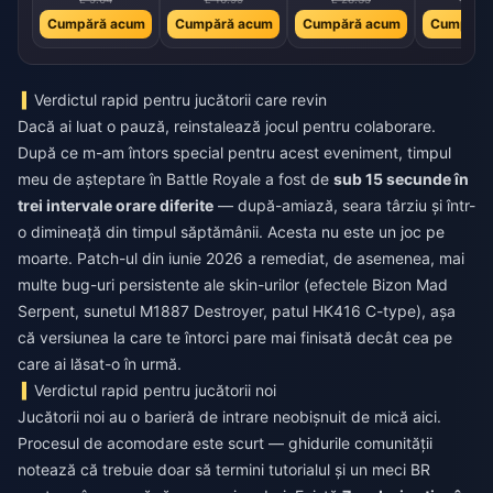
Cumpără acum
Cumpără acum
Cumpără acum
Cumpără
Verdictul rapid pentru jucătorii care revin
Dacă ai luat o pauză, reinstalează jocul pentru colaborare.
După ce m-am întors special pentru acest eveniment, timpul
meu de așteptare în Battle Royale a fost de
sub 15 secunde în
trei intervale orare diferite
— după-amiază, seara târziu și într-
o dimineață din timpul săptămânii. Acesta nu este un joc pe
moarte. Patch-ul din iunie 2026 a remediat, de asemenea, mai
multe bug-uri persistente ale skin-urilor (efectele Bizon Mad
Serpent, sunetul M1887 Destroyer, patul HK416 C-type), așa
că versiunea la care te întorci pare mai finisată decât cea pe
care ai lăsat-o în urmă.
Verdictul rapid pentru jucătorii noi
Jucătorii noi au o barieră de intrare neobișnuit de mică aici.
Procesul de acomodare este scurt — ghidurile comunității
notează că trebuie doar să termini tutorialul și un meci BR