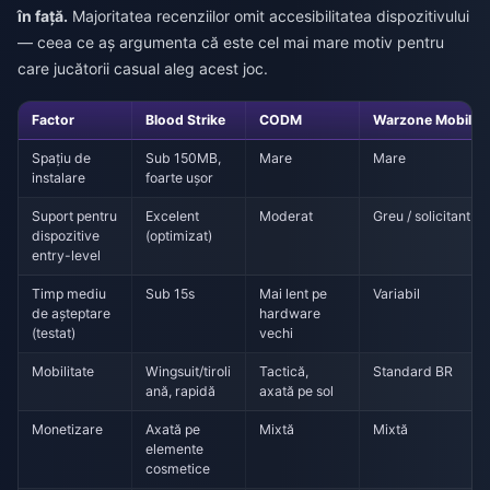
în față.
Majoritatea recenziilor omit accesibilitatea dispozitivului
— ceea ce aș argumenta că este cel mai mare motiv pentru
care jucătorii casual aleg acest joc.
Factor
Blood Strike
CODM
Warzone Mobile
Spațiu de
Sub 150MB,
Mare
Mare
instalare
foarte ușor
Suport pentru
Excelent
Moderat
Greu / solicitant
dispozitive
(optimizat)
entry-level
Timp mediu
Sub 15s
Mai lent pe
Variabil
de așteptare
hardware
(testat)
vechi
Mobilitate
Wingsuit/tiroli
Tactică,
Standard BR
ană, rapidă
axată pe sol
Monetizare
Axată pe
Mixtă
Mixtă
elemente
cosmetice