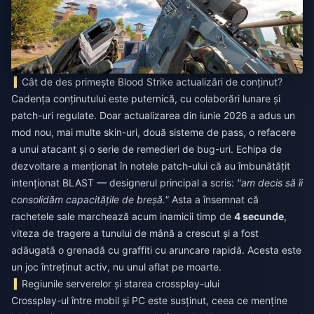
Cât de des primește Blood Strike actualizări de conținut?
Cadența conținutului este puternică, cu colaborări lunare și
patch-uri regulate. Doar actualizarea din iunie 2026 a adus un
mod nou, mai multe skin-uri, două sisteme de pass, o refacere
a unui atacant și o serie de remedieri de bug-uri. Echipa de
dezvoltare a menționat în notele patch-ului că au îmbunătățit
intenționat BLAST — designerul principal a scris:
"am decis să îi
consolidăm capacitățile de breșă."
Asta a însemnat că
rachetele sale marchează acum inamicii timp de
4 secunde
,
viteza de tragere a tunului de mână a crescut și a fost
adăugată o grenadă cu graffiti cu aruncare rapidă. Acesta este
un joc întreținut activ, nu unul aflat pe moarte.
Regiunile serverelor și starea crossplay-ului
Crossplay-ul între mobil și PC este susținut, ceea ce menține