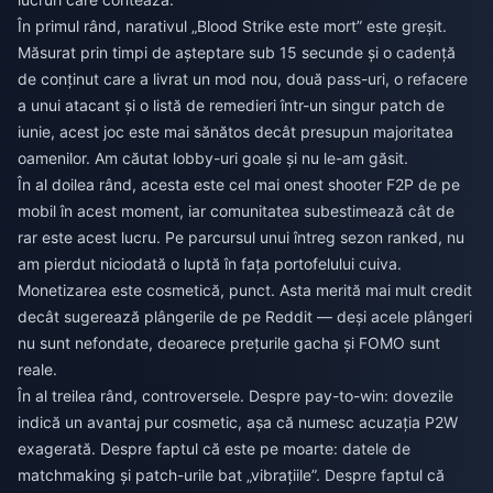
În primul rând, narativul „Blood Strike este mort” este greșit.
Măsurat prin timpi de așteptare sub 15 secunde și o cadență
de conținut care a livrat un mod nou, două pass-uri, o refacere
a unui atacant și o listă de remedieri într-un singur patch de
iunie, acest joc este mai sănătos decât presupun majoritatea
oamenilor. Am căutat lobby-uri goale și nu le-am găsit.
În al doilea rând, acesta este cel mai onest shooter F2P de pe
mobil în acest moment, iar comunitatea subestimează cât de
rar este acest lucru. Pe parcursul unui întreg sezon ranked, nu
am pierdut niciodată o luptă în fața portofelului cuiva.
Monetizarea este cosmetică, punct. Asta merită mai mult credit
decât sugerează plângerile de pe Reddit — deși acele plângeri
nu sunt nefondate, deoarece prețurile gacha și FOMO sunt
reale.
În al treilea rând, controversele. Despre pay-to-win: dovezile
indică un avantaj pur cosmetic, așa că numesc acuzația P2W
exagerată. Despre faptul că este pe moarte: datele de
matchmaking și patch-urile bat „vibrațiile”. Despre faptul că