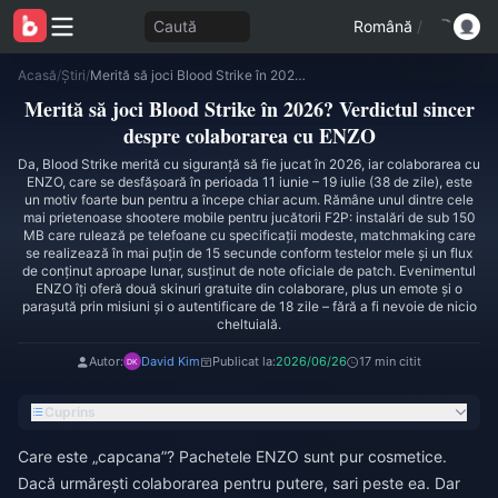
Caută
Română
/
Acasă
/
Știri
/
Merită să joci Blood Strike în 2026? Verdictul sincer despre colaborarea cu ENZO
Merită să joci Blood Strike în 2026? Verdictul sincer
despre colaborarea cu ENZO
Da, Blood Strike merită cu siguranță să fie jucat în 2026, iar colaborarea cu
ENZO, care se desfășoară în perioada 11 iunie – 19 iulie (38 de zile), este
un motiv foarte bun pentru a începe chiar acum. Rămâne unul dintre cele
mai prietenoase shootere mobile pentru jucătorii F2P: instalări de sub 150
MB care rulează pe telefoane cu specificații modeste, matchmaking care
se realizează în mai puțin de 15 secunde conform testelor mele și un flux
de conținut aproape lunar, susținut de note oficiale de patch. Evenimentul
ENZO îți oferă două skinuri gratuite din colaborare, plus un emote și o
parașută prin misiuni și o autentificare de 18 zile – fără a fi nevoie de nicio
cheltuială.
Autor:
David Kim
Publicat la:
2026/06/26
17 min citit
Cuprins
Care este „capcana”? Pachetele ENZO sunt pur cosmetice.
Dacă urmărești colaborarea pentru putere, sari peste ea. Dar