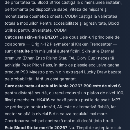
de prioritatea ta. Blood Strike câștigă la dimensiunea instalării,
performanța pe dispozitive slabe, viteza de mișcare și
monetizarea cosmetică onestă. CODM câștigă la varietatea
totală a modurilor. Pentru accesibilitate și agresivitate, Blood
Strike; pentru diversitate, CODM.
Cât costă skin-urile ENZO?
Cele două skin-uri principale de
colaborare — Origin-12 Playmaker și Kraken Trendsetter —
sunt
gratuite
prin misiuni și autentificări. Skin-urile Eternal
premium (Ethan Enzo Rising Star, FAL Glory Cup) necesită
achiziția Peak Pitch Pass, în timp ce piesele exclusive gacha
precum P90 Maestro provin din extrageri Lucky Draw bazate
pe probabilități, fără un cost garantat.
Care este meta-ul actual în iunie 2026?
P90 este de nivel S
pentru distanță scurtă, cu recul redus și un plafon de nivel 100,
fiind pereche cu
HK416
ca bază pentru puștile de asalt. MP7
se potrivește pentru intrări, AK este o alternativă fiabilă, iar
Vector se află la nivelul B din cauza reculului mai mare.
Coordonarea echipei contează mai mult decât ținta brută.
Este Blood Strike mort în 2026?
Nu. Timpii de așteptare sub