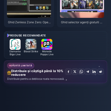
Ghid Zenless Zone Zero: Opera
Ghid selector agenți gratuiti ZZ
țiunea Covrig | August 2026
Z 3.1 | August 2026
PRODUSE RECOMANDATE
Diamante
Blood Strike
Monede
Bigo Live
Poppo Live
OFERTĂ LIMITATĂ
Distribuie și câștigă până la 10%
reducere
Distribuie pentru a debloca roata norocoasă.