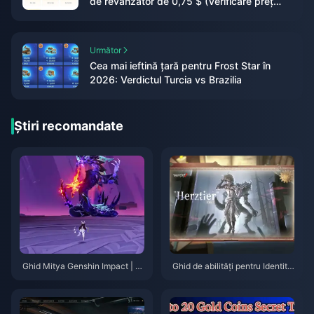
de revânzător de 0,75 $ (Verificare preț
iunie 2026)
Următor
Cea mai ieftină țară pentru Frost Star în
2026: Verdictul Turcia vs Brazilia
Știri recomandate
Ghid Mitya Genshin Impact | A
Ghid de abilități pentru Identity
ugust 2026
V Herztier Emil | August 2026