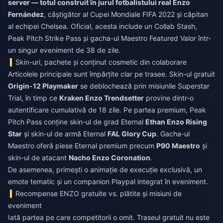
server — totul construit în jurul fotbalistului real Enzo
Fernández
, câștigător al Cupei Mondiale FIFA 2022 și căpitan
al echipei Chelsea. Oficial, acesta include un Collab Stash,
Peak Pitch Strike Pass și gacha-ul Maestro Featured Valor într-
un singur eveniment de 38 de zile.
Skin-uri, pachete și conținut cosmetic din colaborare
Articolele principale sunt împărțite clar pe trasee. Skin-ul gratuit
Origin-12 Playmaker
se deblochează prin misiunile Superstar
Trial, în timp ce
Kraken Enzo Trendsetter
provine dintr-o
autentificare cumulativă de 18 zile. Pe partea premium, Peak
Pitch Pass conține skin-ul de grad Eternal
Ethan Enzo Rising
Star
și skin-ul de armă Eternal
FAL Glory Cup
. Gacha-ul
Maestro oferă piese Eternal premium precum
P90 Maestro
și
skin-ul de atacant
Nacho Enzo Coronation
.
De asemenea, primești o animație de execuție exclusivă, un
emote tematic și un companion Playpal integrat în eveniment.
Recompense ENZO gratuite vs. plătite și misiuni de
eveniment
Iată partea pe care competitorii o omit. Traseul gratuit nu este