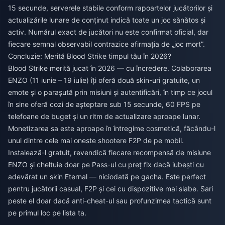
15 secunde, serverele stabile conform rapoartelor jucătorilor și
actualizările lunare de conținut indică toate un joc sănătos și
activ. Numărul exact de jucători nu este confirmat oficial, dar
fiecare semnal observabil contrazice afirmația de „joc mort”.
Concluzie: Merită Blood Strike timpul tău în 2026?
Blood Strike merită jucat în 2026 — cu încredere. Colaborarea
ENZO (11 iunie – 19 iulie) îți oferă două skin-uri gratuite, un
emote și o parașută prin misiuni și autentificări, în timp ce jocul
în sine oferă cozi de așteptare sub 15 secunde, 60 FPS pe
telefoane de buget și un ritm de actualizare aproape lunar.
Monetizarea sa este aproape în întregime cosmetică, făcându-l
unul dintre cele mai oneste shootere F2P de pe mobil.
Instalează-l gratuit, revendică fiecare recompensă de misiune
ENZO și cheltuie doar pe Pass-ul cu preț fix dacă iubești cu
adevărat un skin Eternal — niciodată pe gacha. Este perfect
pentru jucătorii casual, F2P și cei cu dispozitive mai slabe. Sari
peste el doar dacă anti-cheat-ul sau profunzimea tactică sunt
pe primul loc pe lista ta.