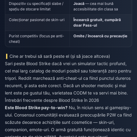
Dispozitiv cu specificații slabe /
Joacă
— cea mai bună
spațiu de stocare limitat
accesibilitate din clasa sa
Colecționar pasionat de skin-uri
Încearcă gratuit, cumpără
doar Pass-ul
Purist competitiv (focus pe anti-
Omite / încearcă cu precauție
cheat)
Cine ar trebui să sară peste el (și să joace altceva)
Sari peste Blood Strike dacă vrei un simulator tactic profund,
cel mai larg catalog de moduri posibil sau toleranță zero pentru
trișori. Reddit marchează anti-cheat-ul ca fiind punctul dureros
recurent, și asta este corect. Dacă un shooter metodic și mai
lent este pe gustul tău, varietatea CODM te va servi mai bine.
Întrebări frecvente despre Blood Strike în 2026
Este Blood Strike pay-to-win?
Nu, în niciun sens al gameplay-
ului. Consensul comunității evaluează preocupările P2W ca fiind
scăzute deoarece achizițiile sunt cosmetice — skin-uri,
companion, emote-uri. O armă gratuită funcționează identic cu
varianta sa de skin plătită. Avantajul este pur vizual.