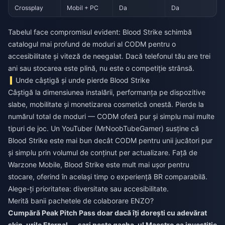
Crossplay
Mobil + PC
Da
Da
Tabelul face compromisul evident: Blood Strike schimbă
catalogul mai profund de moduri al CODM pentru o
accesibilitate și viteză de neegalat. Dacă telefonul tău are trei
ani sau stocarea este plină, nu este o competiție strânsă.
Unde câștigă și unde pierde Blood Strike
Câștigă la dimensiunea instalării, performanța pe dispozitive
slabe, mobilitate și monetizarea cosmetică onestă. Pierde la
numărul total de moduri — CODM oferă pur și simplu mai multe
tipuri de joc. Un YouTuber (MrNoobTubeGamer) susține că
Blood Strike este mai bun decât CODM pentru unii jucători pur
și simplu prin volumul de conținut per actualizare. Față de
Warzone Mobile, Blood Strike este mult mai ușor pentru
stocare, oferind în același timp o experiență BR comparabilă.
Alege-ți prioritatea: diversitate sau accesibilitate.
Merită banii pachetele de colaborare ENZO?
Cumpără Peak Pitch Pass doar dacă îți dorești cu adevărat
skin-urile Eternal — sari peste gacha-ul Maestro ca investiție