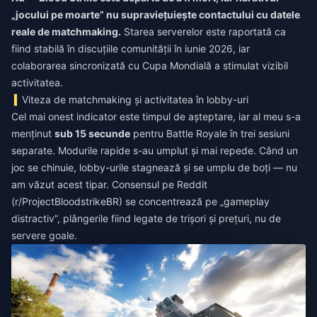
„jocului pe moarte” nu supraviețuiește contactului cu datele
reale de matchmaking.
Starea serverelor este raportată ca
fiind stabilă în discuțiile comunității în iunie 2026, iar
colaborarea sincronizată cu Cupa Mondială a stimulat vizibil
activitatea.
Viteza de matchmaking și activitatea în lobby-uri
Cel mai onest indicator este timpul de așteptare, iar al meu s-a
menținut
sub 15 secunde
pentru Battle Royale în trei sesiuni
separate. Modurile rapide s-au umplut și mai repede. Când un
joc se chinuie, lobby-urile stagnează și se umplu de boți — nu
am văzut acest tipar. Consensul pe Reddit
(r/ProjectBloodstrikeBR) se concentrează pe „gameplay
distractiv”, plângerile fiind legate de trișori și prețuri, nu de
servere goale.