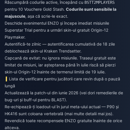
Răscumpără codurile active, începând cu
BSTT2MPLAYERS
pentru 10 Vouchere Gold Stash.
Codurile sunt sensibile la
majuscule
, așa că scrie-le exact.
Deschide evenimentul ENZO și începe imediat misiunile
Superstar Trial pentru a urmări skin-ul gratuit Origin-12
Playmaker.
Autentifică-te zilnic — autentificarea cumulativă de 18 zile
deblochează skin-ul Kraken Trendsetter.
Capcană de evitat: nu ignora misiunile. Traseul gratuit este
limitat de misiuni, iar așteptarea până în iulie riscă să pierzi
skin-ul Origin-12 înainte de termenul limită de 19 iulie.
Lista de verificare pentru jucătorii care revin după o pauză
lungă
Actualizează la patch-ul din iunie 2026 (vei dori remedierile de
bug-uri și buff-ul pentru BLAST).
Re-echipează-ți loadout-ul în jurul meta-ului actual — P90 și
HK416 sunt coloana vertebrală (mai multe detalii mai jos).
Revendică toate recompensele ENZO gratuite înainte de orice
altceva.