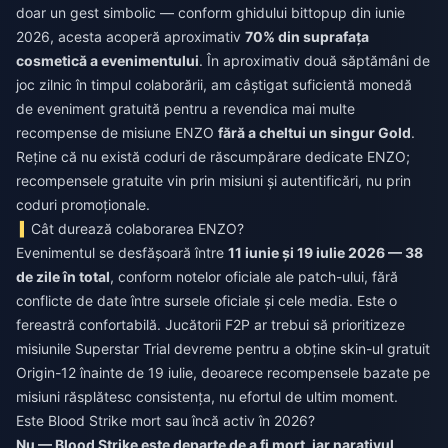
doar un gest simbolic — conform ghidului bittopup din iunie
2026, acesta acoperă aproximativ
70% din suprafața
cosmetică a evenimentului
. În aproximativ două săptămâni de
joc zilnic în timpul colaborării, am câștigat suficientă monedă
de eveniment gratuită pentru a revendica mai multe
recompense de misiune ENZO
fără a cheltui un singur Gold
.
Reține că nu există coduri de răscumpărare dedicate ENZO;
recompensele gratuite vin prin misiuni și autentificări, nu prin
coduri promoționale.
Cât durează colaborarea ENZO?
Evenimentul se desfășoară între
11 iunie și 19 iulie 2026 — 38
de zile în total
, conform notelor oficiale ale patch-ului, fără
conflicte de date între sursele oficiale și cele media. Este o
fereastră confortabilă. Jucătorii F2P ar trebui să prioritizeze
misiunile Superstar Trial devreme pentru a obține skin-ul gratuit
Origin-12 înainte de 19 iulie, deoarece recompensele bazate pe
misiuni răsplătesc consistența, nu efortul de ultim moment.
Este Blood Strike mort sau încă activ în 2026?
Nu — Blood Strike este departe de a fi mort, iar narativul