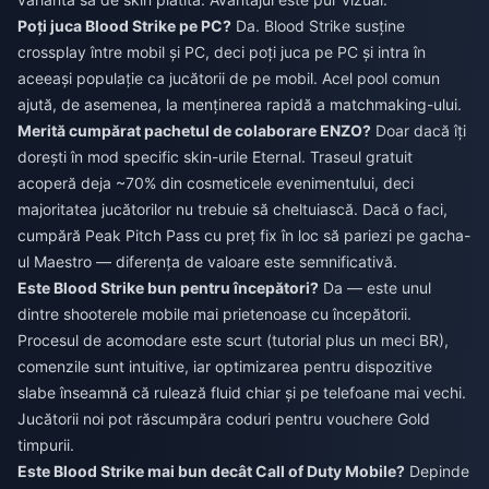
Poți juca Blood Strike pe PC?
Da. Blood Strike susține
crossplay între mobil și PC, deci poți juca pe PC și intra în
aceeași populație ca jucătorii de pe mobil. Acel pool comun
ajută, de asemenea, la menținerea rapidă a matchmaking-ului.
Merită cumpărat pachetul de colaborare ENZO?
Doar dacă îți
dorești în mod specific skin-urile Eternal. Traseul gratuit
acoperă deja ~70% din cosmeticele evenimentului, deci
majoritatea jucătorilor nu trebuie să cheltuiască. Dacă o faci,
cumpără Peak Pitch Pass cu preț fix în loc să pariezi pe gacha-
ul Maestro — diferența de valoare este semnificativă.
Este Blood Strike bun pentru începători?
Da — este unul
dintre shooterele mobile mai prietenoase cu începătorii.
Procesul de acomodare este scurt (tutorial plus un meci BR),
comenzile sunt intuitive, iar optimizarea pentru dispozitive
slabe înseamnă că rulează fluid chiar și pe telefoane mai vechi.
Jucătorii noi pot răscumpăra coduri pentru vouchere Gold
timpurii.
Este Blood Strike mai bun decât Call of Duty Mobile?
Depinde