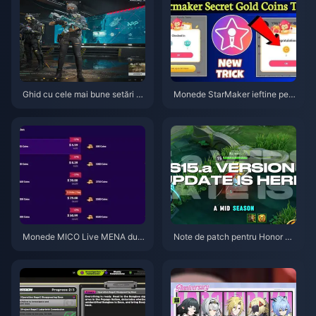
Ghid cu cele mai bune setări p
Monede StarMaker ieftine pent
entru Delta Force | August 202
ru audițiile SupernovaX 2026
6
(Reducere de 12-23%)
Monede MICO Live MENA dup
Note de patch pentru Honor of
ă v5.2: Cele mai ieftine oferte 2
Kings S15.a | August 2026
026