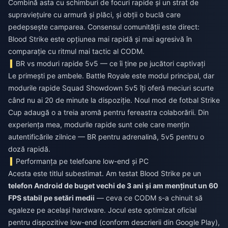
Combină asta cu schimburi de focuri rapide și un strat de
supraviețuire cu armură și plăci, și obții o buclă care
pedepsește camparea. Consensul comunității este direct:
Blood Strike este opțiunea mai rapidă și mai agresivă în
comparație cu ritmul mai tactic al CODM.
BR vs moduri rapide 5v5 — ce îi ține pe jucători captivați
Le primești pe ambele. Battle Royale este modul principal, dar
modurile rapide Squad Showdown 5v5 îți oferă meciuri scurte
când nu ai 20 de minute la dispoziție. Noul mod de fotbal Strike
Cup adaugă o a treia aromă pentru fereastra colaborării. Din
experiența mea, modurile rapide sunt cele care mențin
autentificările zilnice — BR pentru adrenalină, 5v5 pentru o
doză rapidă.
Performanța pe telefoane low-end și PC
Acesta este titlul subestimat. Am testat Blood Strike pe un
telefon Android de buget vechi de 3 ani și am menținut un 60
FPS stabil pe setări medii
— ceva ce CODM s-a chinuit să
egaleze pe același hardware. Jocul este optimizat oficial
pentru dispozitive low-end (conform descrierii din Google Play),