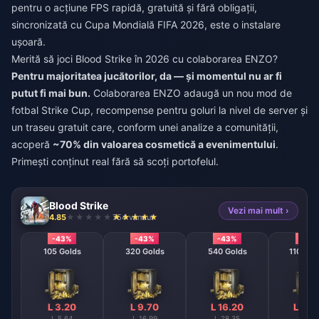
pentru o acțiune FPS rapidă, gratuită și fără obligații,
sincronizată cu Cupa Mondială FIFA 2026, este o instalare
ușoară.
Merită să joci Blood Strike în 2026 cu colaborarea ENZO?
Pentru majoritatea jucătorilor, da — și momentul nu ar fi
putut fi mai bun.
Colaborarea ENZO adaugă un nou mod de
fotbal Strike Cup, recompense pentru goluri la nivel de server și
un traseu gratuit care, conform unei analize a comunității,
acoperă
~70% din valoarea cosmetică a evenimentului
.
Primești conținut real fără să scoți portofelul.
Blood Strike
Vezi mai mult ›
4.85
754 vândut
-43%
-43%
-43%
-43
105 Golds
320 Golds
540 Golds
1100 Go
L 3.20
L 9.70
L 16.20
L 32.
L 5.64
L 16.99
L 28.35
L 56.7