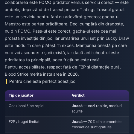
colaborarea este FOMO prădător versus serviciu corect — este
ambele, depinzând de traseul pe care îl atingi. Traseul gratuit
este un serviciu pentru fani cu adevărat generos; gacha-ul
Maestro este partea prădătoare. Deci cumpără din dragoste,
nu din FOMO. Pass-ul este corect, gacha-ul este cea mai
proastă investiție din joc, iar urmărirea unui set prin Lucky Draw
este modul în care plătești în exces. Mențiunea onestă pe care
nu o voi ascunde: trișorii există, iar dacă anti-cheat-ul este
prioritatea ta principală, acea fricțiune este reală.
Pentru accesibilitate, respect față de F2P și distracție pură,
Blood Strike merită instalarea în 2026.
Pentru cine este perfect acest joc
Tip de jucător
Verdict
Ocazional / joc rapid
Joacă
— cozi rapide, meciuri
scurte
F2P / buget limitat
Joacă
— 70% din elementele
cosmetice sunt gratuite