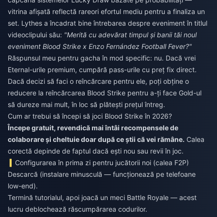
vitrina afișată reflectă rareori efortul mediu pentru a finaliza un
set. Lythes a încadrat bine întrebarea despre eveniment în titlul
videoclipului său:
"Merită cu adevărat timpul și banii tăi noul
eveniment Blood Strike x Enzo Fernández Football Fever?"
Răspunsul meu pentru gacha în mod specific: nu. Dacă vrei
Eternal-urile premium, cumpără pass-urile cu preț fix direct.
Dacă decizi să faci o reîncărcare pentru ele, poți obține o
reducere la reîncărcarea Blood Strike
pentru a-ți face Gold-ul
să dureze mai mult, în loc să plătești prețul întreg.
Cum ar trebui să începi să joci Blood Strike în 2026?
Începe gratuit, revendică mai întâi recompensele de
colaborare și cheltuie doar după ce știi că vei rămâne.
Calea
corectă depinde de faptul dacă ești nou sau revii în joc.
Configurarea în prima zi pentru jucătorii noi (calea F2P)
Descarcă (instalare minusculă — funcționează pe telefoane
low-end).
Termină tutorialul, apoi joacă un meci Battle Royale — acest
lucru deblochează răscumpărarea codurilor.