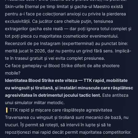
Skin-urile Eternal pe timp limitat și gacha-ul Maestro există
pentru a-i face pe colecționari anxioși cu privire la pierderea
exclusivității. Ca jucător care cheltuie puțin, tensiunea
extragerilor gacha este reală — dar poți ignora totul complet și
tot poți pleca cu majoritatea cosmeticelor evenimentului.
Recenzorii de pe Instagram (expertterminal) au punctat bine:
merită jucat în 2026, dar nu pentru un grind fără sens. Implică-
te în traseul gratuit și vei evita complet presiunea.
Ce face gameplay-ul Blood Strike diferit de alte shootere
mobile?
Identitatea Blood Strike este viteza — TTK rapid, mobilitate
cu wingsuit și tiroliană, și instalări minuscule care răsplătesc
agresivitatea în detrimentul jocului tactic lent.
Este antiteza
unui simulator militar metodic.
TTK rapid și mișcare care răsplătește agresivitatea
Traversarea cu wingsuit și tiroliană sunt mecanici de bază, nu
trucuri. Îți permit să rotești, să intervii în lupte și să te
repoziționezi mai rapid decât permit majoritatea competitorilor.