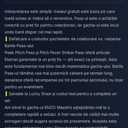
Interpretarea este simplă: traseul gratuit este baza pe care
toată lumea ar trebui să o revendice, Pass-ul este o achiziție
corectă cu preț fix pentru colecționari, iar gacha-ul este locul
unde banii dispar cel mai rapid.
Defalcare a costurilor pachetelor de colaborare vs. valoarea
Battle Pass-ului
Peak Pitch Pass și Pitch Fever Striker Pass oferă articole
Eternal garantate la un preț fix — știi exact ce primești. Asta
este fundamental mai bine decât matematica gacha-ului. Battle
Pass-ul rămâne cea mai puternică valoare pe termen lung,
deoarece oferă recompense pe tot parcursul sezonului, nu doar
pentru un eveniment.
Șansele la Lucky Draw și costul real pentru a completa un
set
Am intrat în gacha-ul ENZO Maestro așteptându-mă la o
completare rapidă a setului. A fost nevoie de vizibil mai multe
extrageri decât sugera ecranul de prezentare. Aceasta este
capcana sistemelor Lucky Draw bazate pe probabilități —