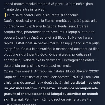
Joacă câteva meciuri rapide 5v5 pentru a-ți reîncălzi ținta
înainte de a intra în ranked.
Cum să reîncarci Gold în siguranță și economic
Dacă ai decis că skin-urile Eternal merită, cumpără pass-urile
cu preț fix — nu extragerile gacha. Pentru reîncărcarea
propriu-zisă, platformele terțe precum BitTopup sunt o rută
populară pentru
reîncărcare ieftină Blood Strike
, cu livrare
rapidă, astfel încât să petreci mai mult timp jucând și mai puțin
așteptând. Ghidurile comunității o marchează constant ca fiind
o opțiune sigură pentru Gold. Orice ai alege, prioritizează
achizițiile cu valoare fixă în detrimentul extragerilor aleatorii —
dolarul tău pur și simplu valorează mai mult.
Opinia mea onestă: Ar trebui să instalezi Blood Strike în 2026?
După ce l-am reinstalat pentru colaborarea ENZO și l-am jucat
zilnic timp de aproximativ două săptămâni,
verdictul meu este
un „da” încrezător — instalează-l, revendică recompensele
gratuite și cheltuie doar dacă iubești cu adevărat un anumit
skin Eternal.
Permite-mi să fiu direct cu privire la cele trei
lucruri care contează.