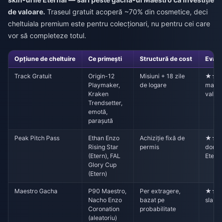
de valoare.
Traseul gratuit acoperă ~70% din cosmetice, deci
cheltuiala premium este pentru colecționari, nu pentru cei care
vor să completeze totul.
Opțiune de cheltuire
Ce primești
Structură de cost
Evalu
Track Gratuit
Origin-12
Misiuni + 18 zile
★★★
Playmaker,
de logare
mai b
Kraken
valoa
Trendsetter,
emotă,
parașută
Peak Pitch Pass
Ethan Enzo
Achiziție fixă de
★★★
Rising Star
permis
doreș
(Etern), FAL
Etern
Glory Cup
(Etern)
Maestro Gacha
P90 Maestro,
Per extragere,
★★ (
Nacho Enzo
bazat pe
slabă
Coronation
probabilitate
(aleatoriu)