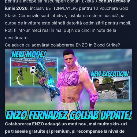
pentru a începe să răscumperi coduri. Există
7 coduri active în
iunie 2026
, inclusiv
pentru 10 Vouchere Gold
BSTT2MPLAYERS
Stash. Comenzile sunt intuitive, instalarea este minusculă, iar
curba de învățare este blândă datorită optimizării pentru mobil.
Poți fi într-un meci real în mai puțin de cinci minute de la
descărcare.
Ce aduce cu adevărat colaborarea ENZO în Blood Strike?
Colaborarea ENZO adaugă un mod nou, mai multe skin-uri
pe traseele gratuite și premium, și recompense la nivel de