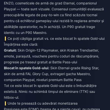
ENZO, cosmeticele de armă de grad Eternal, companionul
Playpal — toate sunt vizuale. Consensul comunității evaluează
preocupările legate de pay-to-win ca fiind scăzute tocmai
pentru că echilibrul gameplay-ului rezidă în reglarea armelor și
abilitățile operatorilor, nu în achiziții. Un P90 gratuit trage
identic cu un P90 Maestro.
Ce poți câștiga gratuit vs. ce este blocat în spatele Gold-ului
Împărțirea este clară:
Gratuit:
Skin Origin-12 Playmaker, skin Kraken Trendsetter,
emote, parașută, vouchere pentru coduri de răscumpărare,
progresie pe traseul gratuit al Battle Pass-ului
Blocat în spatele Gold-ului:
Skin Eternal-grade Rising Star,
skin de armă FAL Glory Cup, extrageri gacha Maestro,
companion Playpal, niveluri premium Battle Pass
Tot ce este blocat în spatele Gold-ului este o îmbunătățire
estetică. Nimic nu schimbă timpul de eliminare (TTK) sau
hitbox-ul.
Unde te presează cu adevărat monetizarea
Presiunea este FOMO (teama de a pierde ceva), nu puterea.