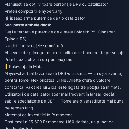
Plănuiești să obții viitoare personaje DPS cu catalizator
Preferi compozițiile hypercarry
Îți lipsesc arme puternice de tip catalizator
Sari peste ambele dacă:
Deții alternative puternice de 4 stele (Widsith R5, Cinnabar
Spindle R5)
Nu deții personajele semnătură
Ai nevoie de primogeme pentru viitoarele bannere de personaje
Prioritizezi achiziția de personaje noi
Relevanța în Meta
Abyss-ul actual favorizează DPS-ul susținut — un ușor avantaj
pentru Tome. Flexibilitatea lui Neuvillette oferă o valoare
constantă. Valoarea lui Zibai este legată de poziția sa în meta.
Utilizatorii de catalizator apar mai frecvent în lansări decât
săbiile specializate pe DEF — Tome are o versatilitate mai bună
pe termen lung.
Matematica Investiției în Primogeme
Cost mediu: 25.600 Primogeme (160 dorințe, un punct de
destin pierdut).