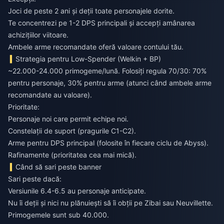
Joci de peste 2 ani și deții toate personajele dorite.
Te concentrezi pe 1-2 DPS principali și accepți amânarea
achizițiilor viitoare.
Ambele arme recomandate oferă valoare contului tău.
Strategia pentru Low-Spender (Welkin + BP)
~22.000-24.000 primogeme/lună. Folosiți regula 70/30: 70%
pentru personaje, 30% pentru arme (atunci când ambele arme
recomandate au valoare).
Prioritate:
Personaje noi care permit echipe noi.
Constelații de suport (pragurile C1-C2).
Arme pentru DPS principal (folosite în fiecare ciclu de Abyss).
Rafinamente (prioritatea cea mai mică).
Când să sari peste banner
Sari peste dacă:
Versiunile 6.4-6.5 au personaje anticipate.
Nu îi deții și nici nu plănuiești să îi obții pe Zibai sau Neuvillette.
Primogemele sunt sub 40.000.