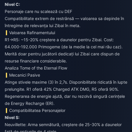
Nivel C:
Personaje care nu scalează cu DEF
Compatibilitate extrem de restrânsă — valoarea sa depinde în
întregime de relevanța lui Zibai în meta.
Valoarea Rafinamentului
R1→R5: ~15-20% creștere a daunelor pentru Zibai. Cost:
64.000-192.000 Primogeme (de la medie la cel mai rău caz).
Merită doar pentru jucătorii dedicați lui Zibai care dispun de
resurse financiare considerabile.
Analiza Tome of the Eternal Flow
Mecanici Pasive
Atinge stivele maxime (3) în 2,7s. Disponibilitate ridicată în lupte
prelungite. R1 oferă 42% Charged ATK DMG, R5 oferă 90%.
Regenerarea de energie ajută, dar nu rezolvă singură cerințele
de Energy Recharge (ER).
Compatibilitatea Personajelor
Nivel S:
Neuvillette: Arma semnătură, creștere de 25-30% a daunelor
față de opțiunile de 4 stele