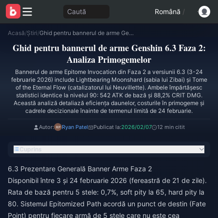
Caută
Română
/
Acasă
/
Știri
/
Ghid pentru bannerul de arme Genshin 6.3 Faza 2: Analiza Primogemelor
Ghid pentru bannerul de arme Genshin 6.3 Faza 2:
Analiza Primogemelor
Bannerul de arme Epitome Invocation din Faza 2 a versiunii 6.3 (3-24
februarie 2026) include Lightbearing Moonshard (sabia lui Zibai) și Tome
of the Eternal Flow (catalizatorul lui Neuvillette). Ambele împărtășesc
statistici identice la nivelul 90: 542 ATK de bază și 88,2% CRIT DMG.
Această analiză detaliază eficiența daunelor, costurile în primogeme și
cadrele decizionale înainte de termenul limită de 24 februarie.
Autor:
Ryan Patel
Publicat la:
2026/02/07
12 min citit
Cuprins
6.3 Prezentare Generală Banner Arme Faza 2
Disponibil între 3 și 24 februarie 2026 (fereastră de 21 de zile).
Rata de bază pentru 5 stele: 0,7%, soft pity la 65, hard pity la
80. Sistemul Epitomized Path acordă un punct de destin (Fate
Point) pentru fiecare armă de 5 stele care nu este cea