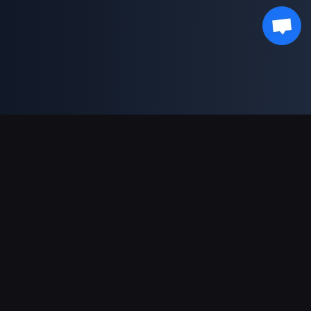
Asistență Plăți
Partener
Genshin Impact Wiki
Honkai: Star Rail WIKI
Zenless Zone Zero WIKI
PUBG Mobile WIKI