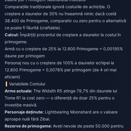
Comparațiile tradiționale ignoră costurile de achiziție. O
creștere a daunelor de 30% nu înseamnă nimic dacă costă
38.400 de Primogeme, comparativ cu zero pentru o alternativă
ce poate fi făurită (craftable).
Calcul:
Împărțiți procentul de creștere a daunelor la costul în
primogeme.
Armă cu o creștere de 25% la 12.800 Primogeme = 0,00195%
daune per primogem
Personaj nou cu o creștere de 100% a daunelor echipei la
12.800 Primogeme = 0,0078% per primogem (de 4 ori mai
eficient)
Variabilele Contului
Arme actuale:
The Widsith R5 atinge 79,7% din daunele lui
Tome R1 la cost zero — o diferență de doar 25% pentru o
investiție masivă.
Personaje deținute:
Lightbearing Moonshard are o valoare
aproape nulă fără Zibai.
Rezerve de primogeme:
Aveți nevoie de peste 50.000 pentru