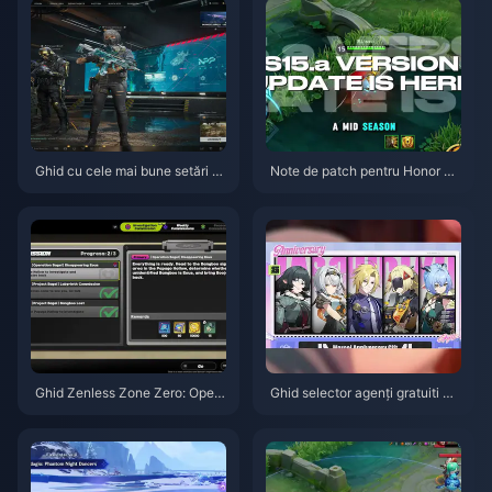
Ghid cu cele mai bune setări p
Note de patch pentru Honor of
entru Delta Force | August 202
Kings S15.a | August 2026
6
Ghid Zenless Zone Zero: Opera
Ghid selector agenți gratuiti ZZ
țiunea Covrig | August 2026
Z 3.1 | August 2026