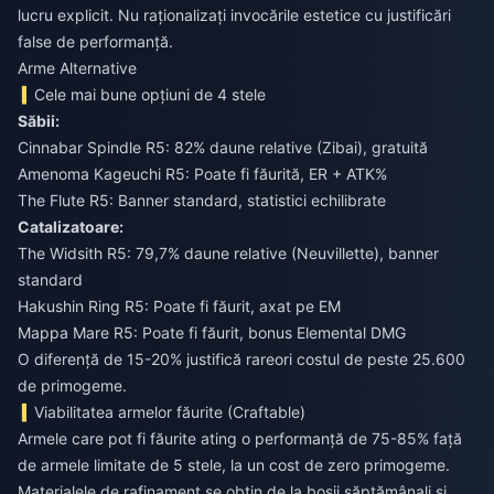
lucru explicit. Nu raționalizați invocările estetice cu justificări
false de performanță.
Arme Alternative
Cele mai bune opțiuni de 4 stele
Săbii:
Cinnabar Spindle R5: 82% daune relative (Zibai), gratuită
Amenoma Kageuchi R5: Poate fi făurită, ER + ATK%
The Flute R5: Banner standard, statistici echilibrate
Catalizatoare:
The Widsith R5: 79,7% daune relative (Neuvillette), banner
standard
Hakushin Ring R5: Poate fi făurit, axat pe EM
Mappa Mare R5: Poate fi făurit, bonus Elemental DMG
O diferență de 15-20% justifică rareori costul de peste 25.600
de primogeme.
Viabilitatea armelor făurite (Craftable)
Armele care pot fi făurite ating o performanță de 75-85% față
de armele limitate de 5 stele, la un cost de zero primogeme.
Materialele de rafinament se obțin de la boșii săptămânali și