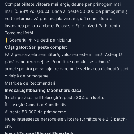
Compatibilitate viitoare mai largă, daune per primogem mai
mari (0,98% vs 0,86%). Dacă ai peste 50.000 de primogeme și
nu te interesează personajele viitoare, ia în considerare
invocarea pentru ambele. Folosește Epitomized Path pentru
Tome mai întâi.
Scenariul 4: Nu deții pe niciunul
Câștigător: Sari peste complet
Fără personajele semnătură, valoarea este minimă. Așteaptă
până când îi vei deține. Prioritățile contului se schimbă —
armele pentru personaje pe care nu le vei invoca niciodată sunt
o risipă de primogeme.
Matricea de Recomandări
Invocă Lightbearing Moonshard dacă:
Îl deții pe Zibai și îl folosești în peste 80% din lupte.
Îți lipsește Cinnabar Spindle R5.
Ai peste 50.000 de primogeme.
Nu te interesează personajele viitoare (următoarele 2-3 patch-
uri).
Invocă Tome of Eternal Flow dacă: