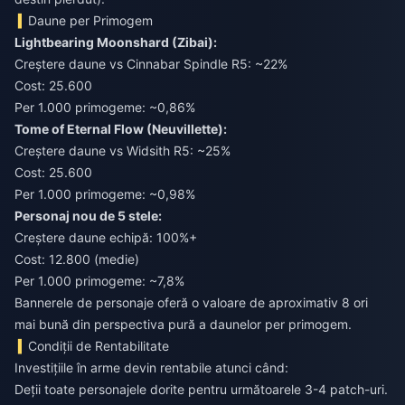
Daune per Primogem
Lightbearing Moonshard (Zibai):
Creștere daune vs Cinnabar Spindle R5: ~22%
Cost: 25.600
Per 1.000 primogeme: ~0,86%
Tome of Eternal Flow (Neuvillette):
Creștere daune vs Widsith R5: ~25%
Cost: 25.600
Per 1.000 primogeme: ~0,98%
Personaj nou de 5 stele:
Creștere daune echipă: 100%+
Cost: 12.800 (medie)
Per 1.000 primogeme: ~7,8%
Bannerele de personaje oferă o valoare de aproximativ 8 ori
mai bună din perspectiva pură a daunelor per primogem.
Condiții de Rentabilitate
Investițiile în arme devin rentabile atunci când:
Deții toate personajele dorite pentru următoarele 3-4 patch-uri.