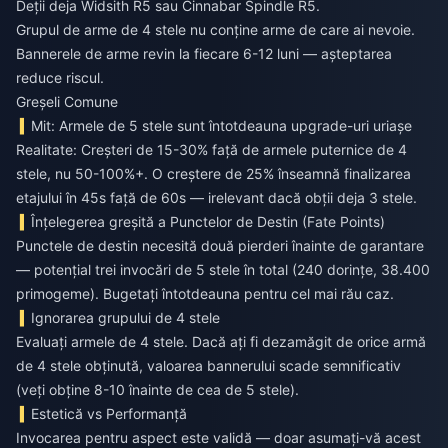
Deții deja Widsith R5 sau Cinnabar Spindle R5.
Grupul de arme de 4 stele nu conține arme de care ai nevoie.
Bannerele de arme revin la fiecare 6-12 luni — așteptarea
reduce riscul.
Greșeli Comune
Mit: Armele de 5 stele sunt întotdeauna upgrade-uri uriașe
Realitate: Creșteri de 15-30% față de armele puternice de 4
stele, nu 50-100%+. O creștere de 25% înseamnă finalizarea
etajului în 45s față de 60s — irelevant dacă obții deja 3 stele.
Înțelegerea greșită a Punctelor de Destin (Fate Points)
Punctele de destin necesită două pierderi înainte de garantare
— potențial trei invocări de 5 stele în total (240 dorințe, 38.400
primogeme). Bugetați întotdeauna pentru cel mai rău caz.
Ignorarea grupului de 4 stele
Evaluați armele de 4 stele. Dacă ați fi dezamăgit de orice armă
de 4 stele obținută, valoarea bannerului scade semnificativ
(veți obține 8-10 înainte de cea de 5 stele).
Estetică vs Performanță
Invocarea pentru aspect este validă — doar asumați-vă acest