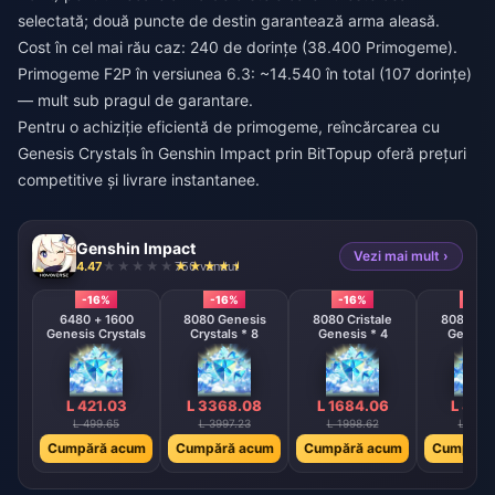
selectată; două puncte de destin garantează arma aleasă.
Cost în cel mai rău caz: 240 de dorințe (38.400 Primogeme).
Primogeme F2P în versiunea 6.3: ~14.540 în total (107 dorințe)
— mult sub pragul de garantare.
Pentru o achiziție eficientă de primogeme,
reîncărcarea cu
Genesis Crystals în Genshin Impact
prin BitTopup oferă prețuri
competitive și livrare instantanee.
Genshin Impact
Vezi mai mult ›
4.47
750 vândut
-16%
-16%
-16%
-16%
6480 + 1600
8080 Genesis
8080 Cristale
8080 Cri
Genesis Crystals
Crystals * 8
Genesis * 4
Geneză 
L 421.03
L 3368.08
L 1684.06
L 842
L 499.65
L 3997.23
L 1998.62
L 999.
Cumpără acum
Cumpără acum
Cumpără acum
Cumpără