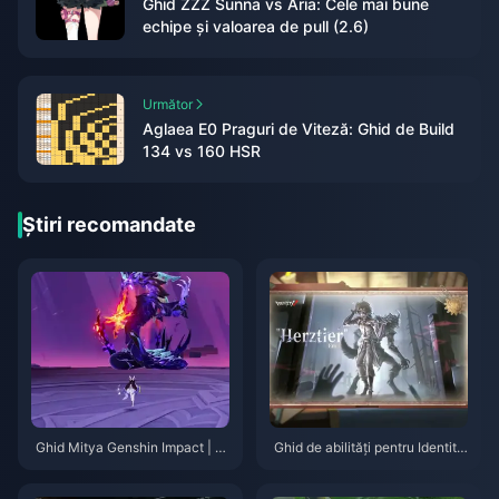
Ghid ZZZ Sunna vs Aria: Cele mai bune
echipe și valoarea de pull (2.6)
Următor
Aglaea E0 Praguri de Viteză: Ghid de Build
134 vs 160 HSR
Știri recomandate
Ghid Mitya Genshin Impact | A
Ghid de abilități pentru Identity
ugust 2026
V Herztier Emil | August 2026