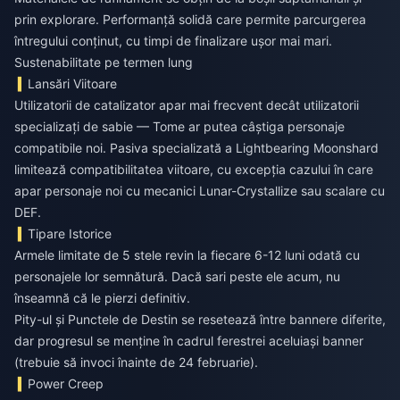
prin explorare. Performanță solidă care permite parcurgerea
întregului conținut, cu timpi de finalizare ușor mai mari.
Sustenabilitate pe termen lung
Lansări Viitoare
Utilizatorii de catalizator apar mai frecvent decât utilizatorii
specializați de sabie — Tome ar putea câștiga personaje
compatibile noi. Pasiva specializată a Lightbearing Moonshard
limitează compatibilitatea viitoare, cu excepția cazului în care
apar personaje noi cu mecanici Lunar-Crystallize sau scalare cu
DEF.
Tipare Istorice
Armele limitate de 5 stele revin la fiecare 6-12 luni odată cu
personajele lor semnătură. Dacă sari peste ele acum, nu
înseamnă că le pierzi definitiv.
Pity-ul și Punctele de Destin se resetează între bannere diferite,
dar progresul se menține în cadrul ferestrei aceluiași banner
(trebuie să invoci înainte de 24 februarie).
Power Creep