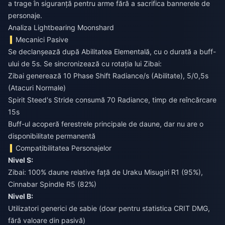
a trage în siguranță pentru arme fără a sacrifica bannerele de
personaje.
Analiza Lightbearing Moonshard
Mecanici Pasive
Se declanșează după Abilitatea Elementală, cu o durată a buff-
ului de 5s. Se sincronizează cu rotația lui Zibai:
Zibai generează 10 Phase Shift Radiance/s (Abilitate), 5/0,5s
(Atacuri Normale)
Spirit Steed's Stride consumă 70 Radiance, timp de reîncărcare
15s
Buff-ul acoperă ferestrele principale de daune, dar nu are o
disponibilitate permanentă
Compatibilitatea Personajelor
Nivel S:
Zibai: 100% daune relative față de Uraku Misugiri R1 (95%),
Cinnabar Spindle R5 (82%)
Nivel B:
Utilizatori generici de sabie (doar pentru statistica CRIT DMG,
fără valoare din pasivă)