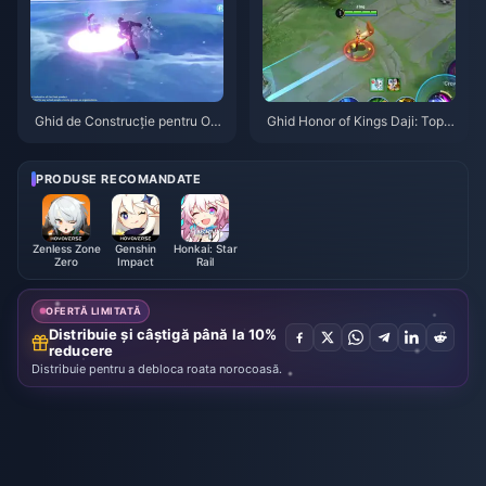
Ghid de Construcție pentru Od
Ghid Honor of Kings Daji: Top 1
ette: Cele mai bune arme, artef
0 Trucuri | August 2026
acte și echipe | August 2026
PRODUSE RECOMANDATE
Zenless Zone
Genshin
Honkai: Star
Zero
Impact
Rail
OFERTĂ LIMITATĂ
Distribuie și câștigă până la 10%
reducere
Distribuie pentru a debloca roata norocoasă.