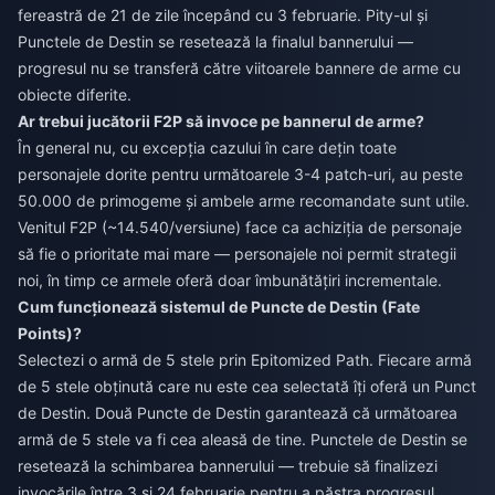
fereastră de 21 de zile începând cu 3 februarie. Pity-ul și
Punctele de Destin se resetează la finalul bannerului —
progresul nu se transferă către viitoarele bannere de arme cu
obiecte diferite.
Ar trebui jucătorii F2P să invoce pe bannerul de arme?
În general nu, cu excepția cazului în care dețin toate
personajele dorite pentru următoarele 3-4 patch-uri, au peste
50.000 de primogeme și ambele arme recomandate sunt utile.
Venitul F2P (~14.540/versiune) face ca achiziția de personaje
să fie o prioritate mai mare — personajele noi permit strategii
noi, în timp ce armele oferă doar îmbunătățiri incrementale.
Cum funcționează sistemul de Puncte de Destin (Fate
Points)?
Selectezi o armă de 5 stele prin Epitomized Path. Fiecare armă
de 5 stele obținută care nu este cea selectată îți oferă un Punct
de Destin. Două Puncte de Destin garantează că următoarea
armă de 5 stele va fi cea aleasă de tine. Punctele de Destin se
resetează la schimbarea bannerului — trebuie să finalizezi
invocările între 3 și 24 februarie pentru a păstra progresul.