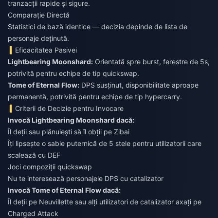
tranzacții rapide și sigure.
Comparație Directă
Statistici de bază identice — decizia depinde de lista de
personaje deținută.
Eficacitatea Pasivei
Lightbearing Moonshard:
Orientată spre burst, ferestre de 5s,
potrivită pentru echipe de tip quickswap.
Tome of Eternal Flow:
DPS susținut, disponibilitate aproape
permanentă, potrivită pentru echipe de tip hypercarry.
Criterii de Decizie pentru Invocare
Invocă Lightbearing Moonshard dacă:
Îl deții sau plănuiești să îl obții pe Zibai
Îți lipsește o sabie puternică de 5 stele pentru utilizatorii care
scalează cu DEF
Joci compoziții quickswap
Nu te interesează personajele DPS cu catalizator
Invocă Tome of Eternal Flow dacă:
Îl deții pe Neuvillette sau alți utilizatori de catalizator axați pe
Charged Attack