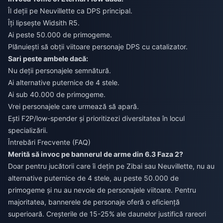
Îl deții pe Neuvillette ca DPS principal.
Îți lipsește Widsith R5.
Ai peste 50.000 de primogeme.
Plănuiești să obții viitoare personaje DPS cu catalizator.
Sari peste ambele dacă:
Nu deții personajele semnătură.
Ai alternative puternice de 4 stele.
Ai sub 40.000 de primogeme.
Vrei personajele care urmează să apară.
Ești F2P/low-spender și prioritizezi diversitatea în locul
specializării.
Întrebări Frecvente (FAQ)
Merită să invoc pe bannerul de arme din 6.3 Faza 2?
Doar pentru jucătorii care îi dețin pe Zibai sau Neuvillette, nu au
alternative puternice de 4 stele, au peste 50.000 de
primogeme și nu au nevoie de personajele viitoare. Pentru
majoritatea, bannerele de personaje oferă o eficiență
superioară. Creșterile de 15-25% ale daunelor justifică rareori