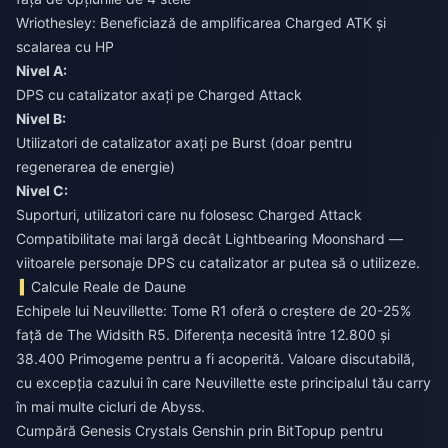
Wriothesley: Beneficiază de amplificarea Charged ATK și
scalarea cu HP
Nivel A:
DPS cu catalizator axați pe Charged Attack
Nivel B:
Utilizatori de catalizator axați pe Burst (doar pentru
regenerarea de energie)
Nivel C:
Suporturi, utilizatori care nu folosesc Charged Attack
Compatibilitate mai largă decât Lightbearing Moonshard —
viitoarele personaje DPS cu catalizator ar putea să o utilizeze.
Calcule Reale de Daune
Echipele lui Neuvillette: Tome R1 oferă o creștere de 20-25%
față de The Widsith R5. Diferența necesită între 12.800 și
38.400 Primogeme pentru a fi acoperită. Valoare discutabilă,
cu excepția cazului în care Neuvillette este principalul tău carry
în mai multe cicluri de Abyss.
Cumpără Genesis Crystals Genshin
prin BitTopup pentru