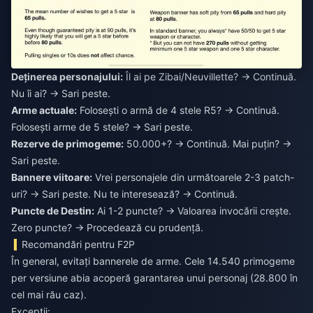
Deținerea personajului:
Îl ai pe Zibai/Neuvillette? → Continuă.
Nu îi ai? → Sari peste.
Arme actuale:
Folosești o armă de 4 stele R5? → Continuă.
Folosești arme de 5 stele? → Sari peste.
Rezerve de primogeme:
50.000+? → Continuă. Mai puțin? →
Sari peste.
Bannere viitoare:
Vrei personajele din următoarele 2-3 patch-
uri? → Sari peste. Nu te interesează? → Continuă.
Puncte de Destin:
Ai 1-2 puncte? → Valoarea invocării crește.
Zero puncte? → Procedează cu prudență.
Recomandări pentru F2P
În general, evitați bannerele de arme. Cele 14.540 primogeme
per versiune abia acoperă garantarea unui personaj (28.800 în
cel mai rău caz).
Excepții: