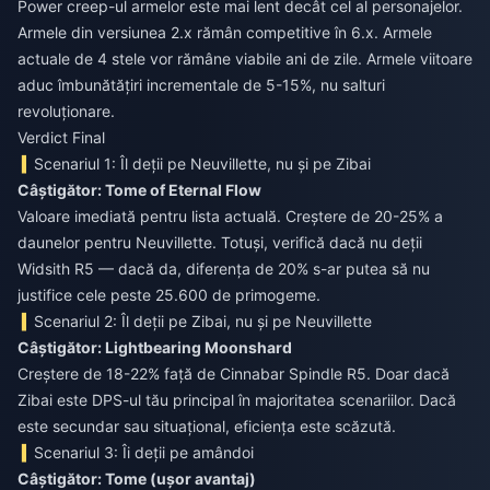
Power creep-ul armelor este mai lent decât cel al personajelor.
Armele din versiunea 2.x rămân competitive în 6.x. Armele
actuale de 4 stele vor rămâne viabile ani de zile. Armele viitoare
aduc îmbunătățiri incrementale de 5-15%, nu salturi
revoluționare.
Verdict Final
Scenariul 1: Îl deții pe Neuvillette, nu și pe Zibai
Câștigător: Tome of Eternal Flow
Valoare imediată pentru lista actuală. Creștere de 20-25% a
daunelor pentru Neuvillette. Totuși, verifică dacă nu deții
Widsith R5 — dacă da, diferența de 20% s-ar putea să nu
justifice cele peste 25.600 de primogeme.
Scenariul 2: Îl deții pe Zibai, nu și pe Neuvillette
Câștigător: Lightbearing Moonshard
Creștere de 18-22% față de Cinnabar Spindle R5. Doar dacă
Zibai este DPS-ul tău principal în majoritatea scenariilor. Dacă
este secundar sau situațional, eficiența este scăzută.
Scenariul 3: Îi deții pe amândoi
Câștigător: Tome (ușor avantaj)