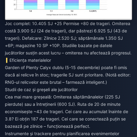
Joc complet: 10.405 SJ +25 Permise =80 de trageri. Omiterea
costă 3.900 SJ (24 de trageri), dar păstrezi 6.925 SJ (43 de
trageri). Defalcare: Zilnice 2.520 SJ; săptămânale 1.350 SJ
+6P; magazine 10 SP +10P. Studiile bazate pe datele
jucătorilor susțin acest lucru – omiterea nu afectează progresul.
Eficiența materialelor
Garden of Plenty Calyx dublu (5-15 decembrie) poate fi omis
dacă ai relicve în stoc; tragerile SJ sunt prioritare. (Notă editor:
RNG-ul relicvelor este brutal – farmează inteligent.)
Studii de caz și greșeli ale jucătorilor
Cea mai mare greșeală: Omiterea săptămânalelor (225 SJ
pierdute) sau a întreținerii (600 SJ). Ruta de 20 de minute
economisește ~43 de trageri. Cei care au acumulat înainte de
3.8? Ei obțin 187 de trageri. Cei care se conectează puțin se
bazează pe zilnice – funcționează perfect.
Instrumente și trackere pentru planificarea evenimentelor