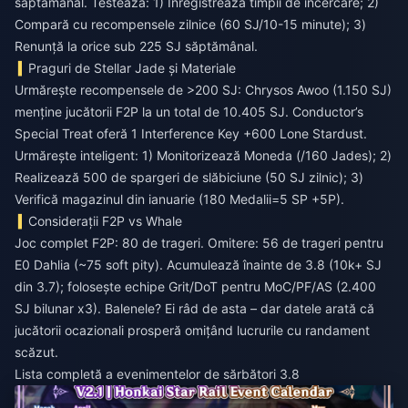
săptămânal. Testează: 1) Înregistrează timpii de încercare; 2)
Compară cu recompensele zilnice (60 SJ/10-15 minute); 3)
Renunță la orice sub 225 SJ săptămânal.
Praguri de Stellar Jade și Materiale
Urmărește recompensele de >200 SJ: Chrysos Awoo (1.150 SJ)
menține jucătorii F2P la un total de 10.405 SJ. Conductor’s
Special Treat oferă 1 Interference Key +600 Lone Stardust.
Urmărește inteligent: 1) Monitorizează Moneda (/160 Jades); 2)
Realizează 500 de spargeri de slăbiciune (50 SJ zilnic); 3)
Verifică magazinul din ianuarie (180 Medalii=5 SP +5P).
Considerații F2P vs Whale
Joc complet F2P: 80 de trageri. Omitere: 56 de trageri pentru
E0 Dahlia (~75 soft pity). Acumulează înainte de 3.8 (10k+ SJ
din 3.7); folosește echipe Grit/DoT pentru MoC/PF/AS (2.400
SJ bilunar x3). Balenele? Ei râd de asta – dar datele arată că
jucătorii ocazionali prosperă omițând lucrurile cu randament
scăzut.
Lista completă a evenimentelor de sărbători 3.8