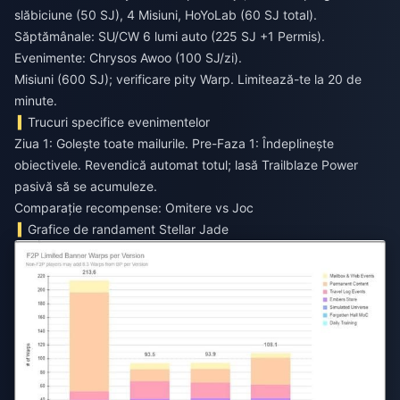
slăbiciune (50 SJ), 4 Misiuni, HoYoLab (60 SJ total).
Săptămânale: SU/CW 6 lumi auto (225 SJ +1 Permis).
Evenimente: Chrysos Awoo (100 SJ/zi).
Misiuni (600 SJ); verificare pity Warp. Limitează-te la 20 de
minute.
Trucuri specifice evenimentelor
Ziua 1: Golește toate mailurile. Pre-Faza 1: Îndeplinește
obiectivele. Revendică automat totul; lasă Trailblaze Power
pasivă să se acumuleze.
Comparație recompense: Omitere vs Joc
Grafice de randament Stellar Jade