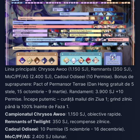
Linia principală: Chrysos Awoo (1.150 SJ), Remnants (350 SJ),
MoC/PF/AS (2.400 SJ), Cadoul Odiseei (10 Permise). Bonus de
suprapunere: Pact of Permansor Terrae (Dan Heng gratuit de 5
stele, 15 octombrie - 9 martie). Randament: 3.900 SJ +10
Permise. Începe puternic – curăță mailul din Ziua 1; grind zilnic
până la 100% înainte de Faza 1.
Campionatul Chrysos Awoo
: 1.150 SJ, obiective rapide.
Remnants of Twilight
: 350 SJ, recompense zilnice.
Cadoul Odiseei
: 10 Permise (5 noiembrie - 16 decembrie).
MoC/PF/AS
: 2.400 SJ bilunar.