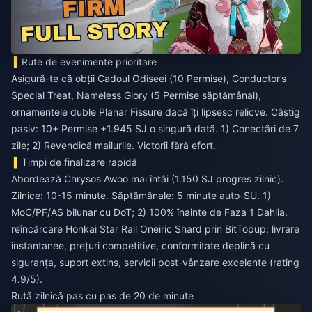
Rute de evenimente prioritare
Asigură-te că obții Cadoul Odiseei (10 Permise), Conductor’s
Special Treat, Nameless Glory (5 Permise săptămânal),
ornamentele duble Planar Fissure dacă îți lipsesc relicve. Câștig
pasiv: 10+ Permise +1.945 SJ o singură dată. 1) Conectări de 7
zile; 2) Revendică mailurile. Victorii fără efort.
Timpi de finalizare rapidă
Abordează Chrysos Awoo mai întâi (1.150 SJ progres zilnic).
Zilnice: 10-15 minute. Săptămânale: 5 minute auto-SU. 1)
MoC/PF/AS bilunar cu DoT; 2) 100% înainte de Faza 1 Dahlia.
reîncărcare Honkai Star Rail Oneiric Shard
prin BitTopup: livrare
instantanee, prețuri competitive, conformitate deplină cu
siguranța, suport extins, servicii post-vânzare excelente (rating
4.9/5).
Rută zilnică pas cu pas de 20 de minute