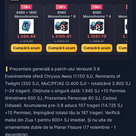
-16%
-16%
-16%
-16%
6480 + 1600
8080
8080
808
Monochromes
Monochrome * 8
Monochrome * 4
Monochrom
L 399.44
L 3195.41
L 1597.70
L 798
L 474.09
L 3792.75
L 1896.37
L 948.
Cumpără acum
Cumpără acum
Cumpără acum
Cumpără
Prezentare generală a patch-ului Versiunii 3.8
Evenimentele oferă Chrysos Awoo (1.150 SJ), Remnants of
Twilight (350 SJ), MoC/PF/AS (2.400 SJ) – totalizând 3.900 SJ
(~24 trageri). Obținute o singură dată: 1.945 SJ +10 Permise
(întreținere 600 SJ, Prezentare Personaje 80 SJ, Cadoul
Odiseei). Acumularea pre-3.8 aduce 107 trageri (14.725 SJ
+15 Permise), împingând totalul tău la 187 trageri. Verifică
mailul din Ziua 1 pentru 600+ SJ imediat. Și nu uita de
ornamentele duble de la Planar Fissure (17 noiembrie - 1
decembrie).