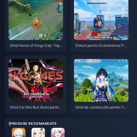
Ghid Honor of Kings Daji: Top 1
Sfaturi pentru Evenimentul PU
0 Trucuri | August 2026
BG Mobile Spider-Man | Augus
t 2026
Ghid Cel Mai Bun Build pentru
Ghid de construcție pentru Yan
Gilgamesh în HSR | August 202
gyang Xuanling | August 2026
6
PRODUSE RECOMANDATE