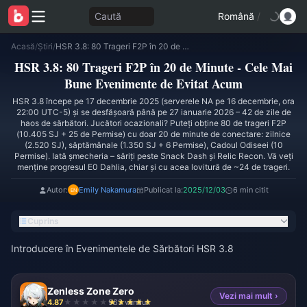
Caută
Română
/
Acasă
/
Știri
/
HSR 3.8: 80 Trageri F2P în 20 de Minute - Cele Mai Bune Evenimente de Evitat Acum
HSR 3.8: 80 Trageri F2P în 20 de Minute - Cele Mai
Bune Evenimente de Evitat Acum
HSR 3.8 începe pe 17 decembrie 2025 (serverele NA pe 16 decembrie, ora
22:00 UTC-5) și se desfășoară până pe 27 ianuarie 2026 – 42 de zile de
haos de sărbători. Jucători ocazionali? Puteți obține 80 de trageri F2P
(10.405 SJ + 25 de Permise) cu doar 20 de minute de conectare: zilnice
(2.520 SJ), săptămânale (1.350 SJ + 6 Permise), Cadoul Odiseei (10
Permise). Iată șmecheria – săriți peste Snack Dash și Relic Recon. Vă veți
menține progresul E0 Dahlia, chiar și cu acea lovitură de ~24 de trageri.
Autor:
Emily Nakamura
Publicat la:
2025/12/03
6 min citit
Cuprins
Introducere în Evenimentele de Sărbători HSR 3.8
Zenless Zone Zero
Vezi mai mult ›
4.87
963 vândut