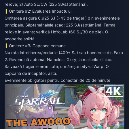
relicve; 2) Auto SU/CW (225 SJ/săptămână).
Omitere #2: Evaluarea Impactului
Omiterea asigură 6.925 SJ (~43 de trageri) din evenimentele
principale. Săptămânalele scad: 225 SJ/săptămână. Farmă
relicve în avans; verifică HoYoLab (60 SJ/30 de zile). O
acoperire solidă.
Omitere #3: Capcane comune
Nu rata întreținerea/codurile (400+ SJ) sau bannerele din Faza
2. Revendică automat Nameless Glory; ia mailurile zilnice.
Salvează tragerile nelimitate; urmărește pity-ul Warp. O
capcană de începător, asta.
Evenimente obligatorii pentru conectări de 20 de minute