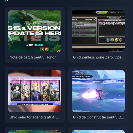
Note de patch pentru Honor of
Ghid Zenless Zone Zero: Opera
Kings S15.a | August 2026
țiunea Covrig | August 2026
Ghid selector agenți gratuiti ZZ
Ghid de Construcție pentru Od
Z 3.1 | August 2026
ette: Cele mai bune arme, artef
acte și echipe | August 2026