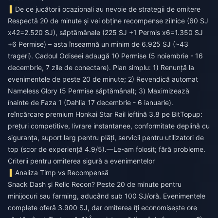
De ce jucătorii ocazionali au nevoie de strategii de omitere
Respectă 20 de minute și vei obține recompense zilnice (60 SJ
x42=2.520 SJ), săptămânale (225 SJ +1 Permis x6=1.350 SJ
+6 Permise) – asta înseamnă un minim de 6.925 SJ (~43
trageri). Cadoul Odiseei adaugă 10 Permise (5 noiembrie - 16
decembrie, 7 zile de conectare). Plan simplu: 1) Renunță la
evenimentele de peste 20 de minute; 2) Revendică automat
Nameless Glory (5 Permise săptămânal); 3) Maximizează
înainte de Faza 1 (Dahlia 17 decembrie - 6 ianuarie).
reîncărcare premium Honkai Star Rail ieftină 3.8
pe BitTopup:
prețuri competitive, livrare instantanee, conformitate deplină cu
siguranța, suport larg pentru plăți, servicii pentru utilizatori de
top (scor de experiență 4.9/5).—Le-am folosit; fără probleme.
Criterii pentru omiterea sigură a evenimentelor
Analiza Timp vs Recompensă
Snack Dash și Relic Recon? Peste 20 de minute pentru
minijocuri sau farming, aducând sub 100 SJ/oră. Evenimentele
complete oferă 3.900 SJ, dar omiterea îți economisește ore