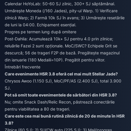
Calendar HoYoLab: 50-60 SJ zilnic, 300+ SJ săptămânal.
Urmărește Moneda (/160 Jades), pity-ul Warp. 1) Verificare
zilnică Warp; 2) Farmă 10k SJ în avans; 3) Urmărește resetările
de luni la 04:00. Echipament esențial.
Progres pe termen lung după omitere
Post-Dahlia: Acumulează 10k+ SJ pentru 4.0 prin zilnice;
reluările Fazei 2 sunt opționale. MoC/SWC? Echipele Grit se
descurcă; 56 de trageri F2P de bază. Pregătește magazinul
din ianuarie (180 Medalii=10P). Pregătit pentru viitor.
Întrebări frecvente
Care evenimente HSR 3.8 oferă cel mai mult Stellar Jade?
Chrysos Awoo (1.150 SJ), MoC/PF/AS (2.400 SJ), total 3.900
SJ.
Pot să omit toate evenimentele de sărbători din HSR 3.8?
Nu; omite Snack Dash/Relic Recon, păstrează conectările
pentru viabilitatea a 80 de trageri.
Care este cea mai bună rutină zilnică de 20 de minute în HSR
3.8?
Zilnice (60 SJ); 2) SU/CW auto (225 SJ); 3) Mail/progres