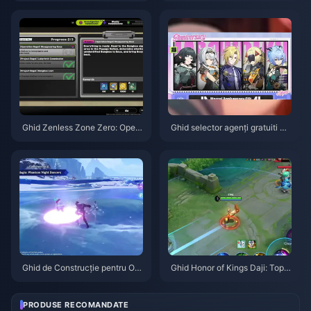
6
Ghid Zenless Zone Zero: Opera
Ghid selector agenți gratuiti ZZ
țiunea Covrig | August 2026
Z 3.1 | August 2026
Ghid de Construcție pentru Od
Ghid Honor of Kings Daji: Top 1
ette: Cele mai bune arme, artef
0 Trucuri | August 2026
acte și echipe | August 2026
PRODUSE RECOMANDATE