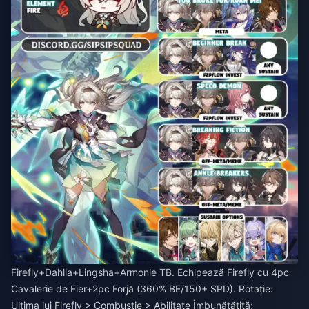
Firefly+Dahlia+Lingsha+Armonie TB. Echipează Firefly cu 4pc
Cavalerie de Fier+2pc Forjă (360% BE/150+ SPD). Rotație:
Ultima lui Firefly > Combustie > Abilitate Îmbunătățită;