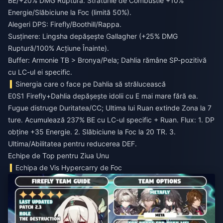
BE/+20% DMG Ruptură. Straturile de Combustie +10%
Energie/Slăbiciune la Foc (limită 50%).
Alegeri DPS: Firefly/Boothill/Rappa.
Susținere: Lingsha depășește Gallagher (+25% DMG
Ruptură/100% Acțiune Înainte).
Buffer: Armonie TB > Bronya/Pela; Dahlia rămâne SP-pozitivă
cu LC-ul ei specific.
Sinergia care o face pe Dahlia să strălucească
E0S1 Firefly+Dahlia depășește idolii cu E mai mare fără ea.
Fugue distruge Duritatea/CC; Ultima lui Ruan extinde Zona la 7
ture. Acumulează 237% BE cu LC-ul specific + Ruan. Flux: 1. DP
obține +35 Energie. 2. Slăbiciune la Foc la 20 TR. 3.
Ultima/Abilitatea pentru reducerea DEF.
Echipe de Top pentru Ziua Unu
Echipa de Vis Hypercarry de Foc