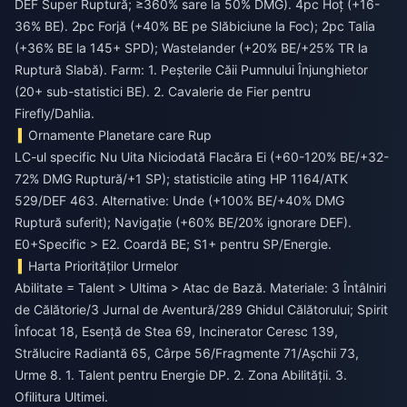
DEF Super Ruptură; ≥360% sare la 50% DMG). 4pc Hoț (+16-
36% BE). 2pc Forjă (+40% BE pe Slăbiciune la Foc); 2pc Talia
(+36% BE la 145+ SPD); Wastelander (+20% BE/+25% TR la
Ruptură Slabă). Farm: 1. Peșterile Căii Pumnului Înjunghietor
(20+ sub-statistici BE). 2. Cavalerie de Fier pentru
Firefly/Dahlia.
Ornamente Planetare care Rup
LC-ul specific Nu Uita Niciodată Flacăra Ei (+60-120% BE/+32-
72% DMG Ruptură/+1 SP); statisticile ating HP 1164/ATK
529/DEF 463. Alternative: Unde (+100% BE/+40% DMG
Ruptură suferit); Navigație (+60% BE/20% ignorare DEF).
E0+Specific > E2. Coardă BE; S1+ pentru SP/Energie.
Harta Priorităților Urmelor
Abilitate = Talent > Ultima > Atac de Bază. Materiale: 3 Întâlniri
de Călătorie/3 Jurnal de Aventură/289 Ghidul Călătorului; Spirit
Înfocat 18, Esență de Stea 69, Incinerator Ceresc 139,
Strălucire Radiantă 65, Cârpe 56/Fragmente 71/Așchii 73,
Urme 8. 1. Talent pentru Energie DP. 2. Zona Abilității. 3.
Ofilitura Ultimei.