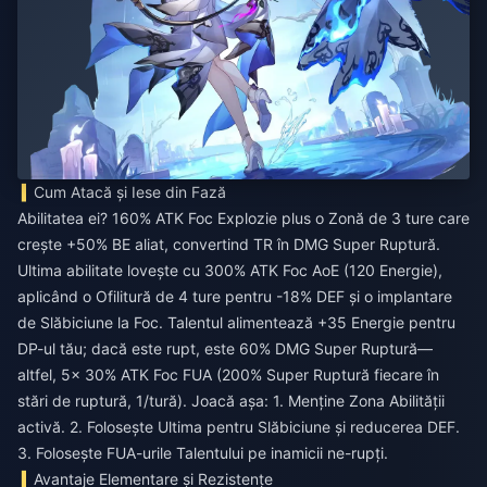
Cum Atacă și Iese din Fază
Abilitatea ei? 160% ATK Foc Explozie plus o Zonă de 3 ture care
crește +50% BE aliat, convertind TR în DMG Super Ruptură.
Ultima abilitate lovește cu 300% ATK Foc AoE (120 Energie),
aplicând o Ofilitură de 4 ture pentru -18% DEF și o implantare
de Slăbiciune la Foc. Talentul alimentează +35 Energie pentru
DP-ul tău; dacă este rupt, este 60% DMG Super Ruptură—
altfel, 5x 30% ATK Foc FUA (200% Super Ruptură fiecare în
stări de ruptură, 1/tură). Joacă așa: 1. Menține Zona Abilității
activă. 2. Folosește Ultima pentru Slăbiciune și reducerea DEF.
3. Folosește FUA-urile Talentului pe inamicii ne-rupți.
Avantaje Elementare și Rezistențe