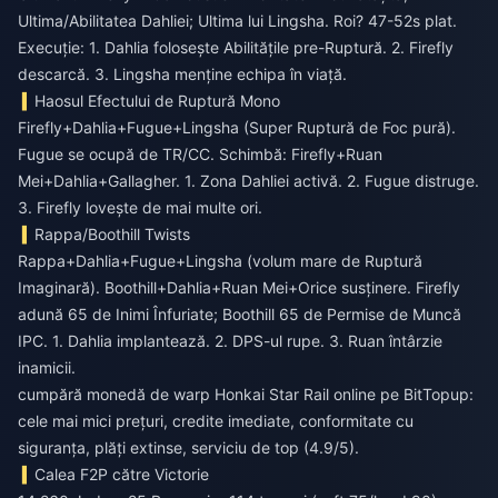
Ultima/Abilitatea Dahliei; Ultima lui Lingsha. Roi? 47-52s plat.
Execuție: 1. Dahlia folosește Abilitățile pre-Ruptură. 2. Firefly
descarcă. 3. Lingsha menține echipa în viață.
Haosul Efectului de Ruptură Mono
Firefly+Dahlia+Fugue+Lingsha (Super Ruptură de Foc pură).
Fugue se ocupă de TR/CC. Schimbă: Firefly+Ruan
Mei+Dahlia+Gallagher. 1. Zona Dahliei activă. 2. Fugue distruge.
3. Firefly lovește de mai multe ori.
Rappa/Boothill Twists
Rappa+Dahlia+Fugue+Lingsha (volum mare de Ruptură
Imaginară). Boothill+Dahlia+Ruan Mei+Orice susținere. Firefly
adună 65 de Inimi Înfuriate; Boothill 65 de Permise de Muncă
IPC. 1. Dahlia implantează. 2. DPS-ul rupe. 3. Ruan întârzie
inamicii.
cumpără monedă de warp Honkai Star Rail online
pe BitTopup:
cele mai mici prețuri, credite imediate, conformitate cu
siguranța, plăți extinse, serviciu de top (4.9/5).
Calea F2P către Victorie