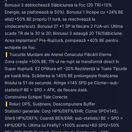
Bonusul 3 deblochează Slăbiciunea la Foc (20 TR/+10%
Energie, se plafonează la 50%). Bonusul 1 începe cu +24% BE
aliat/+50% BE propriu (1 tură, se reactivează la
vindecare/scut). Bonusul 2? +1 SP la fiecare 2 FUA-uri. Ultima
scade TR de la 30 la 20; Bonusul 3 adaugă 20 TR/Slăbiciune.
Acea implantare? Pre-Ruptură, pompează +40% BE pentru
echipele de Foc.
Trucurile Murdare ale Arenei Conacului Flăcării Eterne
Zona crește +50% BE; TR-ul ne-rupt se transformă direct în
Super Ruptură. E2 Ofilitura ei? -20% Rezistență la Toate Tipurile
pe toată linia. Scăderea la 140% BE prelungește finalizarea
Roiului la 51 de secunde. Atinge ≥145 SPD pe Cizme—sub-
statistici? BE > SPD > ATK, de fiecare dată.
Construirea Echipei Tale Corecte
Roluri: DPS, Susținere, Descompunere Buffer
Statistici generale: Corp HP%/DEF%/EHR; Cizme SPD≥145;
Sferă HP%/DEF%; Coardă BE%/ERR; sub-statistici BE > SPD >
HP%/DEF%. Ultima lui Firefly? +100% avans/+60 SPD/+50%