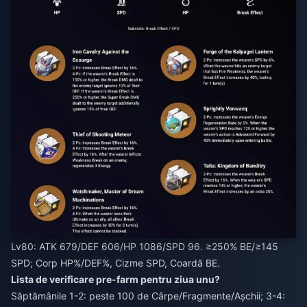
Lv80: ATK 679/DEF 606/HP 1086/SPD 96. ≥250% BE/≥145
SPD; Corp HP%/DEF%, Cizme SPD, Coardă BE.
Lista de verificare pre-farm pentru ziua unu?
Săptămânile 1-2: peste 100 de Cârpe/Fragmente/Așchii; 3-4: