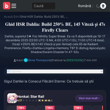
Caută
Română
/
Acasă
/
Știri
/
Ghid HSR Dahlia: Build 250% BE, 145 Viteză și 47s Firefly Clears
Ghid HSR Dahlia: Build 250% BE, 145 Viteză și 47s
Firefly Clears
Dahlia, suportul 5★ Foc Nihility Super Break. Ea va fi disponibilă pe 16-17
decembrie 2025 (22:00 UTC-5 NA, 4:00 UTC+1 EU, 11:00 UTC+8 Asia).
Vizați ≥250% BE/≥145 Viteză și pre-fermați cele 65 de Radiant
Prominence. Firefly+Dahlia+Lingsha+Harmony TB? Ei distrug Apocalyptic
Shadow/Swarm Disaster în 47-52s.
Autor:
Olivia Thompson
Publicat la:
2025/12/03
7 min citit
Cuprins
Gigul Dahliei la Conacul Flăcării Eterne: Ce trebuie să știi
Honkai: Star Rail
Vezi mai mult ›
4.17
924 vândut
-16%
-16%
-16%
-16%