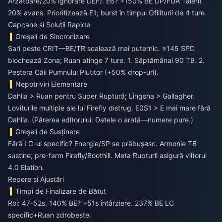
Arzătoare/20% ignorare DEF). E6? +150% BE DP/FUA Talent
20% avans. Prioritizează E1; burst în timpul Ofiliturii de 4 ture.
Capcane și Soluții Rapide
Greșeli de Sincronizare
Sari peste CRIT—BE/TR scalează mai puternic. ≥145 SPD
blochează Zona; Ruan atinge 7 ture. 1. Săptămânal 90 TB. 2.
Peștera Căii Pumnului Plutitor (+50% drop-uri).
Nepotriviri Elementare
Dahlia > Ruan pentru Super Ruptură; Lingsha > Gallagher.
Loviturile multiple ale lui Firefly distrug. E0S1 > E mai mare fără
Dahlia. (Părerea editorului: Datele o arată—numere pure.)
Greșeli de Susținere
Fără LC-ul specific? Energie/SP se prăbușesc. Armonie TB
susține; pre-farm Firefly/Boothill. Meta Rupturii asigură viitorul
4.0 Elation.
Repere și Ajustări
Timpi de Finalizare de Bătut
Roi: 47-52s. 140% BE? +51s întârziere. 237% BE LC
specific+Ruan zdrobește.