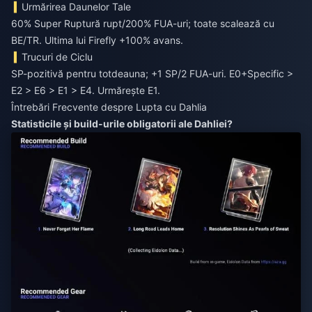
Urmărirea Daunelor Tale
60% Super Ruptură rupt/200% FUA-uri; toate scalează cu
BE/TR. Ultima lui Firefly +100% avans.
Trucuri de Ciclu
SP-pozitivă pentru totdeauna; +1 SP/2 FUA-uri. E0+Specific >
E2 > E6 > E1 > E4. Urmărește E1.
Întrebări Frecvente despre Lupta cu Dahlia
Statisticile și build-urile obligatorii ale Dahliei?