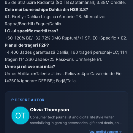
65 de Strălucire Radiantă (90 TB săptămânal); 3.88M Credite.
Cele mai bune echipe Dahlia din HSR 3.8?
#1: Firefly+Dahlia+Lingsha+Armonie TB. Alternative:
Rappa/Boothill+Fugue/Dahlia.
LC-ul specific merită tras?
+60-120% BE/+32-72% DMG Ruptură/+1 SP. E0+Specific > E2.
Planul de trageri F2P?
14.400 Jades garantează Dahlia; 160 trageri personaj+LC; 114
trageri (14.260 Jades+25 Pass-uri). Urmărește E1.
Urme și relicve mai întâi?
Urme: Abilitate=Talent>Ultima. Relicve: 4pc Cavalerie de Fier
(≥250% ignorare DEF BE); Forjă/Talia.
DESPRE AUTOR
Olivia Thompson
Consumer tech journalist and digital lifestyle writer
specializing in gaming accessories, gift card deals, and
platform reviews.
Vezi profilul complet →