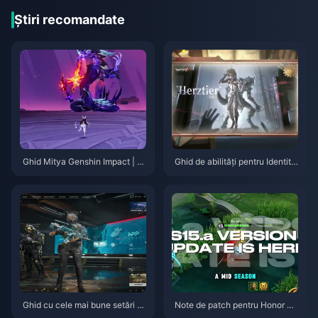
Știri recomandate
Ghid Mitya Genshin Impact | A
Ghid de abilități pentru Identity
ugust 2026
V Herztier Emil | August 2026
Ghid cu cele mai bune setări p
Note de patch pentru Honor of
entru Delta Force | August 202
Kings S15.a | August 2026