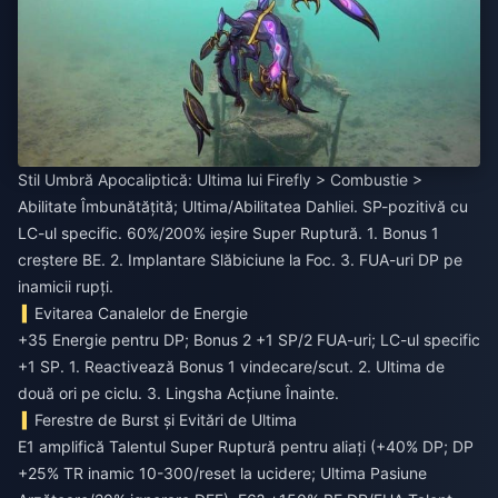
Stil Umbră Apocaliptică: Ultima lui Firefly > Combustie >
Abilitate Îmbunătățită; Ultima/Abilitatea Dahliei. SP-pozitivă cu
LC-ul specific. 60%/200% ieșire Super Ruptură. 1. Bonus 1
creștere BE. 2. Implantare Slăbiciune la Foc. 3. FUA-uri DP pe
inamicii rupți.
Evitarea Canalelor de Energie
+35 Energie pentru DP; Bonus 2 +1 SP/2 FUA-uri; LC-ul specific
+1 SP. 1. Reactivează Bonus 1 vindecare/scut. 2. Ultima de
două ori pe ciclu. 3. Lingsha Acțiune Înainte.
Ferestre de Burst și Evitări de Ultima
E1 amplifică Talentul Super Ruptură pentru aliați (+40% DP; DP
+25% TR inamic 10-300/reset la ucidere; Ultima Pasiune