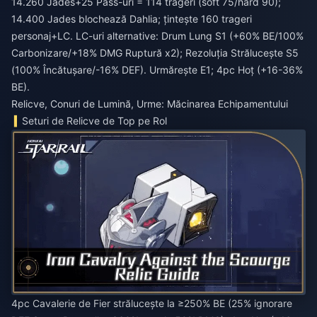
14.260 Jades+25 Pass-uri = 114 trageri (soft 75/hard 90);
14.400 Jades blochează Dahlia; țintește 160 trageri
personaj+LC. LC-uri alternative: Drum Lung S1 (+60% BE/100%
Carbonizare/+18% DMG Ruptură x2); Rezoluția Strălucește S5
(100% Încătușare/-16% DEF). Urmărește E1; 4pc Hoț (+16-36%
BE).
Relicve, Conuri de Lumină, Urme: Măcinarea Echipamentului
Seturi de Relicve de Top pe Rol
4pc Cavalerie de Fier strălucește la ≥250% BE (25% ignorare