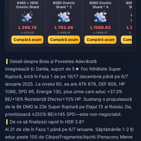
6480 + 1600
8080 Oneiric
8080 Oneiric
8080 One
Oneiric Shard
Shard * 2
Shard * 4
Shard 
L 396.74
L 793.44
L 1586.93
L 3173
L 474.09
L 948.19
L 1896.37
L 3792
Cumpără acum
Cumpără acum
Cumpără acum
Cumpără
Detalii despre Boss și Povestea Adevărată
Imaginează-ți: Dahlia, suport de 5★ Foc Nihilitate Super
Ruptură, intră în Faza 1 de pe 16/17 decembrie până pe 6/7
ianuarie 2025. La nivelul 80, ea are ATK 679, DEF 606, HP
1086, SPD 96, Energie 130, plus urme care aduc +37.3%
BE/+18% Rezistență Efecte/+10% HP. Sushang o propulsează
de la 8k DMG la 23k Super Ruptură pe Etajul 15 al Roiului. Da,
prioritizează ≥250% BE/≥145 SPD—este non-negociabil.
De ce să finalizezi rapid în HSR 3.8?
Ai 21 de zile în Faza 1 până pe 6/7 ianuarie. Săptămânile 1-2 îți
aduc peste 100 de Cârpe/Fragmente/Așchii (Penacony Meme