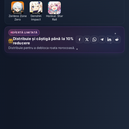
Zenless Zone
Genshin
Honkai: Star
Zero
Impact
Rail
OFERTĂ LIMITATĂ
Distribuie și câștigă până la 10%
reducere
Distribuie pentru a debloca roata norocoasă.