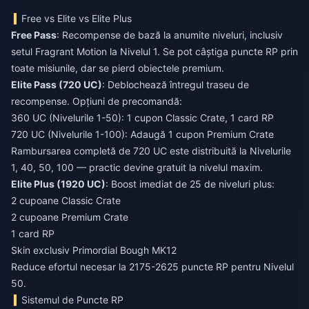
Free vs Elite vs Elite Plus
Free Pass
: Recompense de bază la anumite niveluri, inclusiv
setul Fragrant Motion la Nivelul 1. Se pot câștiga puncte RP prin
toate misiunile, dar se pierd obiectele premium.
Elite Pass (720 UC)
: Deblochează întregul traseu de
recompense. Opțiuni de precomandă:
360 UC (Nivelurile 1-50): 1 cupon Classic Crate, 1 card RP
720 UC (Nivelurile 1-100): Adaugă 1 cupon Premium Crate
Rambursarea completă de 720 UC este distribuită la Nivelurile
1, 40, 50, 100 — practic devine gratuit la nivelul maxim.
Elite Plus (1920 UC)
: Boost imediat de 25 de niveluri plus:
2 cupoane Classic Crate
2 cupoane Premium Crate
1 card RP
Skin exclusiv Primordial Bough MK12
Reduce efortul necesar la 2175-2625 puncte RP pentru Nivelul
50.
Sistemul de Puncte RP