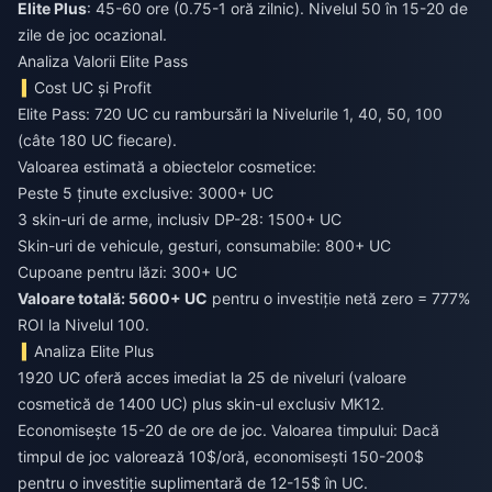
Elite Plus
: 45-60 ore (0.75-1 oră zilnic). Nivelul 50 în 15-20 de
zile de joc ocazional.
Analiza Valorii Elite Pass
Cost UC și Profit
Elite Pass: 720 UC cu rambursări la Nivelurile 1, 40, 50, 100
(câte 180 UC fiecare).
Valoarea estimată a obiectelor cosmetice:
Peste 5 ținute exclusive: 3000+ UC
3 skin-uri de arme, inclusiv DP-28: 1500+ UC
Skin-uri de vehicule, gesturi, consumabile: 800+ UC
Cupoane pentru lăzi: 300+ UC
Valoare totală: 5600+ UC
pentru o investiție netă zero = 777%
ROI la Nivelul 100.
Analiza Elite Plus
1920 UC oferă acces imediat la 25 de niveluri (valoare
cosmetică de 1400 UC) plus skin-ul exclusiv MK12.
Economisește 15-20 de ore de joc. Valoarea timpului: Dacă
timpul de joc valorează 10$/oră, economisești 150-200$
pentru o investiție suplimentară de 12-15$ în UC.