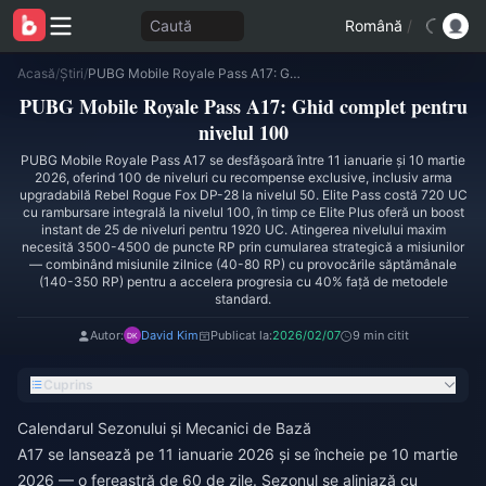
Caută
Română
/
Acasă
/
Știri
/
PUBG Mobile Royale Pass A17: Ghid complet pentru nivelul 100
PUBG Mobile Royale Pass A17: Ghid complet pentru
nivelul 100
PUBG Mobile Royale Pass A17 se desfășoară între 11 ianuarie și 10 martie
2026, oferind 100 de niveluri cu recompense exclusive, inclusiv arma
upgradabilă Rebel Rogue Fox DP-28 la nivelul 50. Elite Pass costă 720 UC
cu rambursare integrală la nivelul 100, în timp ce Elite Plus oferă un boost
instant de 25 de niveluri pentru 1920 UC. Atingerea nivelului maxim
necesită 3500-4500 de puncte RP prin cumularea strategică a misiunilor
— combinând misiunile zilnice (40-80 RP) cu provocările săptămânale
(140-350 RP) pentru a accelera progresia cu 40% față de metodele
standard.
Autor:
David Kim
Publicat la:
2026/02/07
9 min citit
Cuprins
Calendarul Sezonului și Mecanici de Bază
A17 se lansează pe 11 ianuarie 2026 și se încheie pe 10 martie
2026 — o fereastră de 60 de zile. Sezonul se aliniază cu