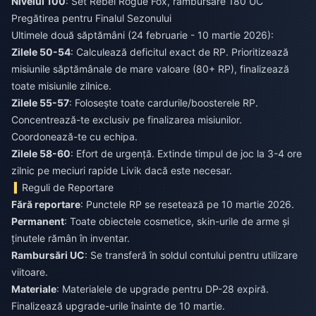
Nivelul 100
: Set Rebel Rogue Fox, rambursare 180 UC
Pregătirea pentru Finalul Sezonului
Ultimele două săptămâni (24 februarie - 10 martie 2026):
Zilele 50-54
: Calculează deficitul exact de RP. Prioritizează
misiunile săptămânale de mare valoare (80+ RP), finalizează
toate misiunile zilnice.
Zilele 55-57
: Folosește toate cardurile/boosterele RP.
Concentrează-te exclusiv pe finalizarea misiunilor.
Coordonează-te cu echipa.
Zilele 58-60
: Efort de urgență. Extinde timpul de joc la 3-4 ore
zilnic pe meciuri rapide Livik dacă este necesar.
Reguli de Reportare
Fără reportare
: Punctele RP se resetează pe 10 martie 2026.
Permanent
: Toate obiectele cosmetice, skin-urile de arme și
ținutele rămân în inventar.
Rambursări UC
: Se transferă în soldul contului pentru utilizare
viitoare.
Materiale
: Materialele de upgrade pentru DP-28 expiră.
Finalizează upgrade-urile înainte de 10 martie.