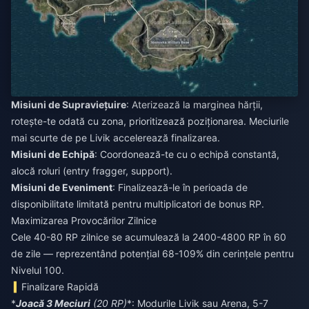
Misiuni de Supraviețuire
: Aterizează la marginea hărții,
rotește-te odată cu zona, prioritizează poziționarea. Meciurile
mai scurte de pe Livik accelerează finalizarea.
Misiuni de Echipă
: Coordonează-te cu o echipă constantă,
alocă roluri (entry fragger, support).
Misiuni de Eveniment
: Finalizează-le în perioada de
disponibilitate limitată pentru multiplicatori de bonus RP.
Maximizarea Provocărilor Zilnice
Cele 40-80 RP zilnice se acumulează la 2400-4800 RP în 60
de zile — reprezentând potențial 68-109% din cerințele pentru
Nivelul 100.
Finalizare Rapidă
*
Joacă 3 Meciuri
(20 RP)
*: Modurile Livik sau Arena, 5-7