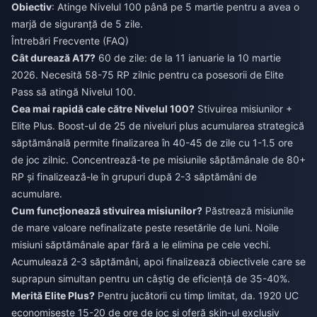
Obiectiv
: Atinge Nivelul 100 până pe 5 martie pentru a avea o
marjă de siguranță de 5 zile.
Întrebări Frecvente (FAQ)
Cât durează A17?
60 de zile: de la 11 ianuarie la 10 martie
2026. Necesită 58-75 RP zilnic pentru ca posesorii de Elite
Pass să atingă Nivelul 100.
Cea mai rapidă cale către Nivelul 100?
Stivuirea misiunilor +
Elite Plus. Boost-ul de 25 de niveluri plus acumularea strategică
săptămânală permite finalizarea în 40-45 de zile cu 1-1.5 ore
de joc zilnic. Concentrează-te pe misiunile săptămânale de 80+
RP și finalizează-le în grupuri după 2-3 săptămâni de
acumulare.
Cum funcționează stivuirea misiunilor?
Păstrează misiunile
de mare valoare nefinalizate peste resetările de luni. Noile
misiuni săptămânale apar fără a le elimina pe cele vechi.
Acumulează 2-3 săptămâni, apoi finalizează obiectivele care se
suprapun simultan pentru un câștig de eficiență de 35-40%.
Merită Elite Plus?
Pentru jucătorii cu timp limitat, da. 1920 UC
economisește 15-20 de ore de joc și oferă skin-ul exclusiv