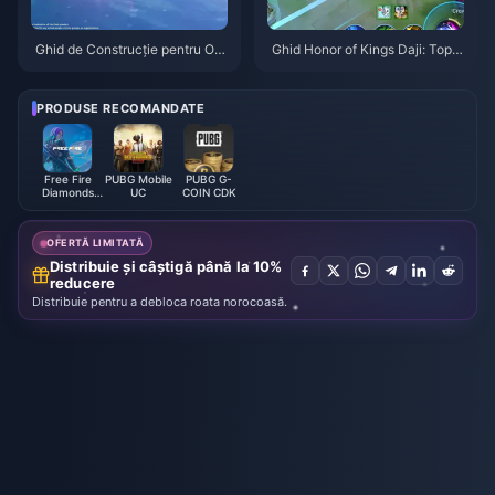
Ghid de Construcție pentru Od
Ghid Honor of Kings Daji: Top 1
ette: Cele mai bune arme, artef
0 Trucuri | August 2026
acte și echipe | August 2026
PRODUSE RECOMANDATE
Free Fire
PUBG Mobile
PUBG G-
Diamonds
UC
COIN CDK
(LATAM)
OFERTĂ LIMITATĂ
Distribuie și câștigă până la 10%
reducere
Distribuie pentru a debloca roata norocoasă.