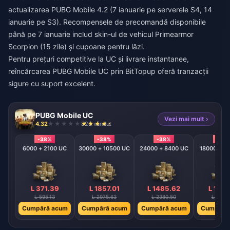
actualizarea PUBG Mobile 4.2 (7 ianuarie pe serverele S4, 14
ianuarie pe S3). Recompensele de precomandă disponibile
până pe 7 ianuarie includ skin-ul de vehicul Primearmor
Scorpion (15 zile) și cupoane pentru lăzi.
Pentru prețuri competitive la UC și livrare instantanee,
reîncărcarea PUBG Mobile UC
prin BitTopup oferă tranzacții
sigure cu suport excelent.
PUBG Mobile UC
Vezi mai mult ›
4.32
826 vândut
-38%
-38%
-38%
-38
6000 + 2100 UC
30000 + 10500 UC
24000 + 8400 UC
18000 + 6
L 371.39
L 1857.01
L 1485.62
L 1114
L 595.13
L 2975.63
L 2380.50
L 1785
Cumpără acum
Cumpără acum
Cumpără acum
Cumpără