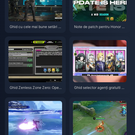
Ghid cu cele mai bune setări p
Note de patch pentru Honor of
entru Delta Force | August 202
Kings S15.a | August 2026
6
Ghid Zenless Zone Zero: Opera
Ghid selector agenți gratuiti ZZ
țiunea Covrig | August 2026
Z 3.1 | August 2026