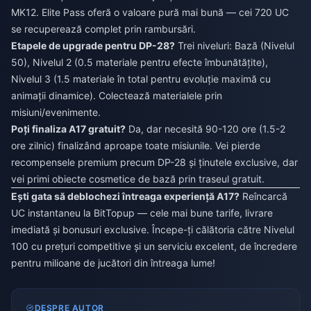
MK12. Elite Pass oferă o valoare pură mai bună — cei 720 UC
se recuperează complet prin rambursări.
Etapele de upgrade pentru DP-28?
Trei niveluri: Bază (Nivelul
50), Nivelul 2 (0.5 materiale pentru efecte îmbunătățite),
Nivelul 3 (1.5 materiale în total pentru evoluție maximă cu
animații dinamice). Colectează materialele prin
misiuni/evenimente.
Poți finaliza A17 gratuit?
Da, dar necesită 90-120 ore (1.5-2
ore zilnic) finalizând aproape toate misiunile. Vei pierde
recompensele premium precum DP-28 și ținutele exclusive, dar
vei primi obiecte cosmetice de bază prin traseul gratuit.
Ești gata să deblochezi întreaga experiență A17?
Reîncarcă
UC instantaneu la BitTopup — cele mai bune tarife, livrare
imediată și bonusuri exclusive. Începe-ți călătoria către Nivelul
100 cu prețuri competitive și un serviciu excelent, de încredere
pentru milioane de jucători din întreaga lume!
DESPRE AUTOR