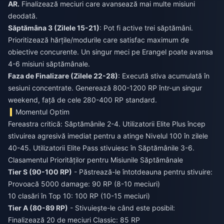
AR.
Finalizează meciuri care avansează mai multe misiuni
deodată.
Săptămâna 3 (Zilele 15-21)
: Pot fi active trei săptămâni.
Prioritizează hărțile/modurile care satisfac maximum de
obiective concurente. Un singur meci pe Erangel poate avansa
4-6 misiuni săptămânale.
Faza de Finalizare (Zilele 22-28)
: Execută stiva acumulată în
sesiuni concentrate. Generează 800-1200 RP într-un singur
weekend, față de cele 280-400 RP standard.
Momentul Optim
Fereastra critică: Săptămânile 2-4. Utilizatorii Elite Plus încep
stivuirea agresivă imediat pentru a atinge Nivelul 100 în zilele
40-45. Utilizatorii Elite Pass stivuiesc în Săptămânile 3-6.
Clasamentul Priorităților pentru Misiunile Săptămânale
Tier S (90-100 RP)
- Păstrează-le întotdeauna pentru stivuire:
Provoacă 5000 damage: 90 RP (8-10 meciuri)
10 clasări în Top 10: 100 RP (10-15 meciuri)
Tier A (80-89 RP)
- Stivuiește-le când este posibil:
Finalizează 20 de meciuri Classic: 85 RP