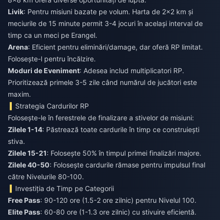
Livik
: Pentru misiuni bazate pe volum. Harta de 2x2 km și
meciurile de 15 minute permit 3-4 jocuri în același interval de
timp ca un meci pe Erangel.
Arena
: Eficient pentru eliminări/damage, dar oferă RP limitat.
Folosește-l pentru încălzire.
Moduri de Eveniment
: Adesea includ multiplicatori RP.
Prioritizează primele 3-5 zile când numărul de jucători este
maxim.
Strategia Cardurilor RP
Folosește-le în ferestrele de finalizare a stivelor de misiuni:
Zilele 1-14
: Păstrează toate cardurile în timp ce construiești
stiva.
Zilele 15-21
: Folosește 50% în timpul primei finalizări majore.
Zilele 40-50
: Folosește cardurile rămase pentru impulsul final
către Nivelurile 80-100.
Investiția de Timp pe Categorii
Free Pass
: 90-120 ore (1.5-2 ore zilnic) pentru Nivelul 100.
Elite Pass
: 60-80 ore (1-1.3 ore zilnic) cu stivuire eficientă.