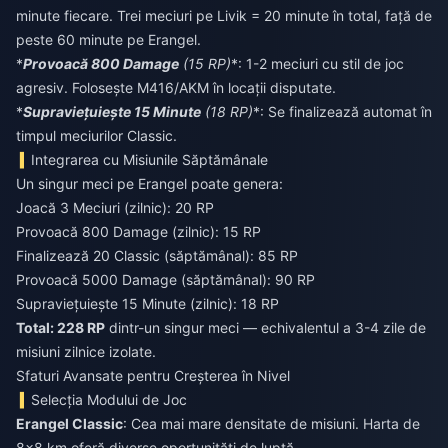
minute fiecare. Trei meciuri pe Livik = 20 minute în total, față de
peste 60 minute pe Erangel.
*
Provoacă 800 Damage
(15 RP)
*: 1-2 meciuri cu stil de joc
agresiv. Folosește M416/AKM în locații disputate.
*
Supraviețuiește 15 Minute
(18 RP)
*: Se finalizează automat în
timpul meciurilor Classic.
Integrarea cu Misiunile Săptămânale
Un singur meci pe Erangel poate genera:
Joacă 3 Meciuri (zilnic): 20 RP
Provoacă 800 Damage (zilnic): 15 RP
Finalizează 20 Classic (săptămânal): 85 RP
Provoacă 5000 Damage (săptămânal): 90 RP
Supraviețuiește 15 Minute (zilnic): 18 RP
Total: 228 RP
dintr-un singur meci — echivalentul a 3-4 zile de
misiuni zilnice izolate.
Sfaturi Avansate pentru Creșterea în Nivel
Selecția Modului de Joc
Erangel Classic
: Cea mai mare densitate de misiuni. Harta de
8x8 km oferă diverse oportunități de luptă.