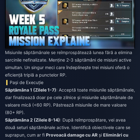
Misiunile săptămânale se reîmprospătează lunea fără a elimina
sarcinile nefinalizate. Menține 2-3 săptămâni de misiuni active
simultan. Un singur meci care îndeplinește trei misiuni oferă o
eficiență triplă a punctelor RP.
Pași de Execuție
Săptămâna 1 (Zilele 1-7)
: Acceptă toate misiunile săptămânale,
dar finalizează doar pe cele zilnice și misiunile săptămânale de
valoare mică (<60 RP). Păstrează misiunile de mare valoare
(80+ RP).
Săptămâna 2 (Zilele 8-14)
: După reîmprospătare, vei avea
două seturi săptămânale active. Identifică obiectivele care se
suprapun, cum ar fi
Provoacă damage cu AR
și
Eliminări cu