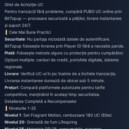
Ghid de Achiziție UC
Pentru tranzacții fără probleme,
cumpără PUBG UC online
prin
BitTopup — procesare securizată a plăților, livrare instantanee
și suport 24/7.
Cele Mai Bune Practici
Securitate
: Nu partaja niciodată datele de autentificare.
BitTopup folosește livrarea prin Player ID fără a necesita parola.
Plată
: Folosește metode sigure cu protecție pentru cumpărător.
Opțiuni multiple: carduri de credit, portofele digitale, sisteme
regionale.
Livrare
: Verifică UC-ul în joc înainte de a închide tranzacția.
Livrarea instantanee durează de obicei sub 5 minute.
Prețuri
: Compară platformele autorizate pentru tarife
competitive, menținând în același timp securitatea.
Detalierea Completă a Recompenselor
Nivelurile 1-25
Nivelul 1
: Set Fragrant Motion, rambursare 180 UC (Elite)
Nivelul 20
: Grenadă de fum Lifespring
Nivelul 25
: Materiale DP-28, consumabile, cupoane