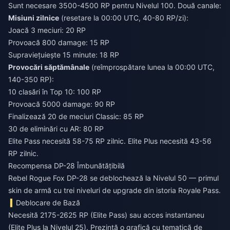
Sunt necesare 3500-4500 RP pentru Nivelul 100. Două canale:
Misiuni zilnice
(resetare la 00:00 UTC, 40-80 RP/zi):
Joacă 3 meciuri: 20 RP
Provoacă 800 damage: 15 RP
Supraviețuiește 15 minute: 18 RP
Provocări săptămânale
(reîmprospătare lunea la 00:00 UTC,
140-350 RP):
10 clasări în Top 10: 100 RP
Provoacă 5000 damage: 90 RP
Finalizează 20 de meciuri Classic: 85 RP
30 de eliminări cu AR: 80 RP
Elite Pass necesită 58-75 RP zilnic. Elite Plus necesită 43-56
RP zilnic.
Recompensa DP-28 Îmbunătățibilă
Rebel Rogue Fox DP-28 se deblochează la Nivelul 50 — primul
skin de armă cu trei niveluri de upgrade din istoria Royale Pass.
Deblocare de Bază
Necesită 2175-2625 RP (Elite Pass) sau acces instantaneu
(Elite Plus la Nivelul 25). Prezintă o grafică cu tematică de