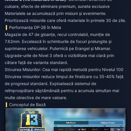
culoare, efecte de eliminare premium, sunete exclusive
Materialele se acumulează prin misiuni și evenimente.
Prioritizează misiunile care oferă materiale în primele 30 de zile.
Performanța DP-28 în Meta
Magazie de 47 de gloanțe, recul controlabil, muniție de
7.62mm. Excelează în schimburile de focuri prelungite și
suprimarea vehiculelor. Puternică pe Erangel și Miramar.
Upgrade-urile de Nivel 3 oferă o vizibilitate mai clară prin
cătare față de varianta standard.
Stivuirea Misiunilor: Cea mai rapidă metodă pentru Nivelul 100
Stivuirea misiunilor reduce timpul de finalizare cu 35-40% față
de progresul standard. Exploatează sistemul de
reîmprospătare săptămânală pentru a acumula simultan mai
multe obiective de mare valoare.
Conceptul de Bază