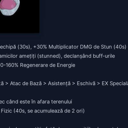
echipă (30s), +30% Multiplicator DMG de Stun (40s)
micilor amețiți (stunned), declanșând buff-urile
140-160% Regenerare de Energie
tă > Atac de Bază > Asistență > Eschivă > EX Special
c când este în afara terenului
Fizic (40s, se acumulează de 2 ori)