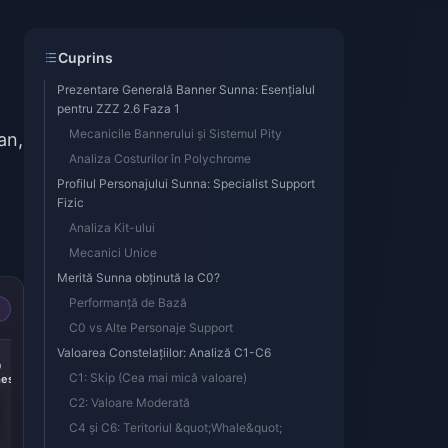
Cuprins
Prezentare Generală Banner Sunna: Esențialul
pentru ZZZ 2.6 Faza 1
Mecanicile Bannerului și Sistemul Pity
an,
Analiza Costurilor în Polychrome
Profilul Personajului Sunna: Specialist Support
Fizic
Analiza Kit-ului
Mecanici Unice
Merită Sunna obținută la C0?
Performanță de Bază
C0 vs Alte Personaje Support
-14%
-15%
Valoarea Constelațiilor: Analiză C1-C6
0
300 + 30
60 Monochromes
C1: Skip (Cea mai mică valoare)
es
Monochromes
C2: Valoare Moderată
C4 și C6: Teritoriul &quot;Whale&quot;
L 20.34
L 4.74