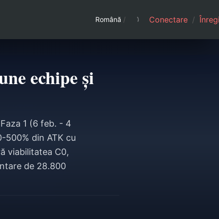
Conectare
/
Înreg
Română
/
ne echipe și
aza 1 (6 feb. - 4
10-500% din ATK cu
ă viabilitatea C0,
rantare de 28.800