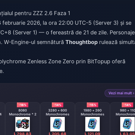
ialul pentru ZZZ 2.6 Faza 1
 februarie 2026, la ora 22:00 UTC-5 (Server 3) și se
TC+8 (Server 1) — o fereastră de 21 de zile. Personaje
uan. W-Engine-ul semnătură
Thoughtbop
rulează simult
olychrome Zenless Zone Zero
prin BitTopup oferă
e.
Vezi mai mult ›
-16%
-14%
-15%
-14%
8080
3280 + 600
1980 + 260
980 + 11
4
Monochrome * 2
Monochromes
Monochromes
Monochrom
L 798.83
L 205.68
L 121.09
L 63.05