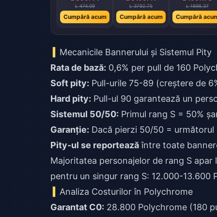
L 474.09
L 3792.75
L 1896.37
Cumpără acum
Cumpără acum
Cumpără acu
Mecanicile Bannerului și Sistemul Pity
Rata de bază:
0,6% per pull de 160 Poly
Soft pity:
Pull-urile 75-89 (creștere de 6%
Hard pity:
Pull-ul 90 garantează un pers
Sistemul 50/50:
Primul rang S = 50% șa
Garanție:
Dacă pierzi 50/50 = următorul 
Pity-ul se reportează
între toate bannere
Majoritatea personajelor de rang S apar l
pentru un singur rang S: 12.000-13.600
Analiza Costurilor în Polychrome
Garantat C0:
28.800 Polychrome (180 pull