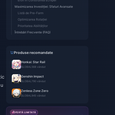
Erori în Construirea Echipei
Maximizarea Investiției: Sfaturi Avansate
Listă de Pre-Farm
Optimizarea Rotației
Prioritatea Abilităților
Întrebări Frecvente (FAQ)
Produse recomandate
Honkai: Star Rail
GLOBAL
568 vândut
ic
Genshin Impact
GLOBAL
790 vândut
Nu
Zenless Zone Zero
GLOBAL
945 vândut
OFERTĂ LIMITATĂ