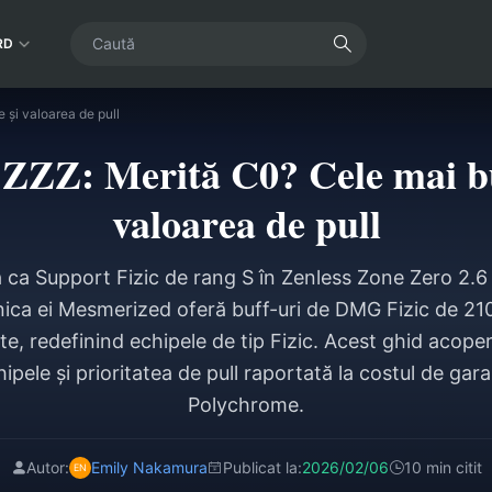
RD
și valoarea de pull
ZZZ: Merită C0? Cele mai bu
valoarea de pull
ca Support Fizic de rang S în Zenless Zone Zero 2.6 F
ica ei Mesmerized oferă buff-uri de DMG Fizic de 2
e, redefinind echipele de tip Fizic. Acest ghid acoper
chipele și prioritatea de pull raportată la costul de ga
Polychrome.
Autor:
Emily Nakamura
Publicat la:
2026/02/06
10 min citit