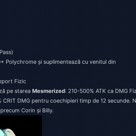
Pass)
+ Polychrome și suplimentează cu venitul din
pport Fizic
ază pe starea
Mesmerized
: 210-500% ATK ca DMG Fiz
0% CRIT DMG pentru coechipieri timp de 12 secunde. 
 precum Corin și Billy.