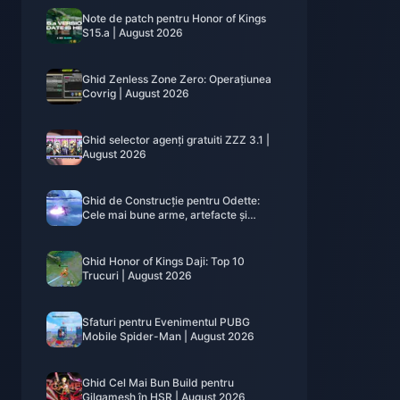
Note de patch pentru Honor of Kings
S15.a | August 2026
Ghid Zenless Zone Zero: Operațiunea
Covrig | August 2026
Ghid selector agenți gratuiti ZZZ 3.1 |
August 2026
Ghid de Construcție pentru Odette:
Cele mai bune arme, artefacte și
echipe | August 2026
Ghid Honor of Kings Daji: Top 10
Trucuri | August 2026
Sfaturi pentru Evenimentul PUBG
Mobile Spider-Man | August 2026
Ghid Cel Mai Bun Build pentru
Gilgamesh în HSR | August 2026