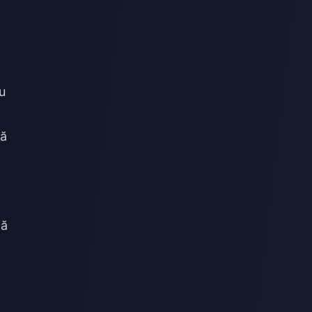
u
tă
tă