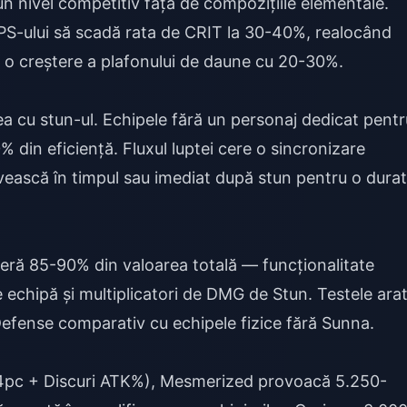
 un nivel competitiv față de compozițiile elementale.
PS-ului să scadă rata de CRIT la 30-40%, realocând
 o creștere a plafonului de daune cu 20-30%.
 cu stun-ul. Echipele fără un personaj dedicat pentr
din eficiență. Fluxul luptei cere o sincronizare
ovească în timpul sau imediat după stun pentru o dura
eră 85-90% din valoarea totală — funcționalitate
echipă și multiplicatori de DMG de Stun. Testele ara
 Defense comparativ cu echipele fizice fără Sunna.
 4pc + Discuri ATK%), Mesmerized provoacă 5.250-