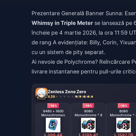
Prezentare Generală Banner Sunna: Esenț
Whimsy in Triple Meter
se lansează pe 6
încheie pe 4 martie 2026, la ora 11:59 U
de rang A evidențiate: Billy, Corin, Yix
cu un sistem de pity separat.
Ai nevoie de Polychrome?
Reîncărcare P
livrare instantanee pentru pull-urile critic
Zenless Zone Zero
4.59
945 vândut
-16%
-16%
-16%
6480 + 1600
8080
8080
Monochromes
Monochrome * 8
Monochrome * 
L 399.44
L 3195.41
L 1597.70