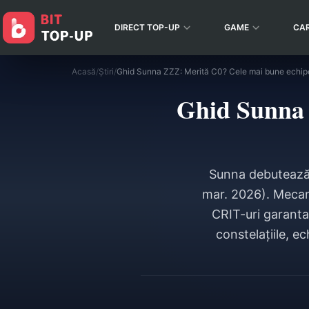
DIRECT TOP-UP
GAME
CA
Acasă
/
Știri
/
Ghid Sunna ZZZ: Merită C0? Cele mai bune echipe 
Ghid Sunna 
Sunna debutează 
mar. 2026). Mecan
CRIT-uri garantat
constelațiile, e