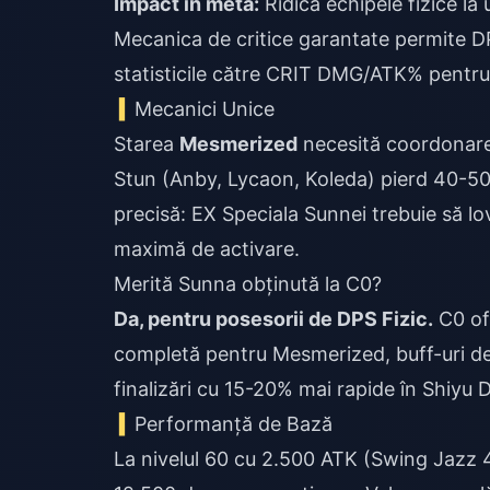
Impact în meta:
Ridică echipele fizice la
Mecanica de critice garantate permite D
statisticile către CRIT DMG/ATK% pentru
Mecanici Unice
Starea
Mesmerized
necesită coordonarea
Stun (Anby, Lycaon, Koleda) pierd 40-50% 
precisă: EX Speciala Sunnei trebuie să l
maximă de activare.
Merită Sunna obținută la C0?
Da, pentru posesorii de DPS Fizic.
C0 of
completă pentru Mesmerized, buff-uri de 
finalizări cu 15-20% mai rapide în Shiyu
Performanță de Bază
La nivelul 60 cu 2.500 ATK (Swing Jazz