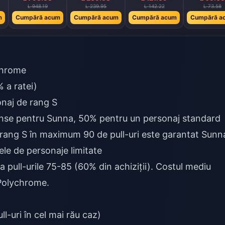
L 948.19
L 239.95
L 142.22
L 73.58
m
Cumpără acum
Cumpără acum
Cumpără acum
Cumpără a
chrome
 a ratei)
onaj de rang S
nse pentru Sunna, 50% pentru un personaj standard
rang S în maximum 90 de pull-uri este garantat Sunn
le de personaje limitate
a pull-urile 75-85 (60% din achiziții). Costul mediu
 Polychrome.
-uri în cel mai rău caz)