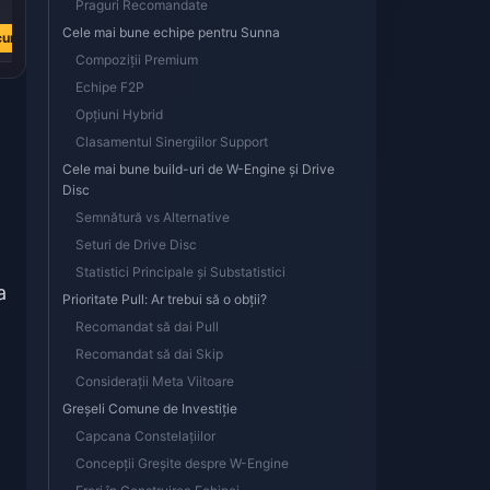
Praguri Recomandate
L 23.72
L 5.54
Cele mai bune echipe pentru Sunna
cum
Cumpără acum
Cumpără acum
Compoziții Premium
Echipe F2P
Opțiuni Hybrid
Clasamentul Sinergiilor Support
Cele mai bune build-uri de W-Engine și Drive
Disc
Semnătură vs Alternative
Seturi de Drive Disc
Statistici Principale și Substatistici
a
Prioritate Pull: Ar trebui să o obții?
Recomandat să dai Pull
Recomandat să dai Skip
Considerații Meta Viitoare
Greșeli Comune de Investiție
Capcana Constelațiilor
Concepții Greșite despre W-Engine