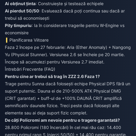
Ai obținut ținta
: Construiește și testează echipele
Ai pierdut 50/50
: Evaluează dacă poți continua sau dacă ar
trebui să economisești
Pity timpuriu
: Ia în considerare tragerile pentru W-Engine vs
economisire
Planificarea Viitoare
Faza 2 începe pe 27 februarie: Aria (Ether Anomaly) + Nangong
Yu (Physical Stunner). Versiunea 2.6 se încheie pe 20 martie.
Începe să acumulezi pentru Versiunea 2.7 imediat.
Întrebări Frecvente (FAQ)
Pentru cine ar trebui să trag în ZZZ 2.6 Faza 1?
Trage pentru Sunna dacă folosești echipe Physical DPS fără un
suport puternic. Dauna ei de 210-500% ATK Physical DMG
(CRIT garantat) + buff-ul de +100% DAUNĂ CRIT amplifică
semnificativ daunele fizice. Treci peste dacă folosești alte
elemente sau ai deja suport fizic complet.
De câți Policromi am nevoie pentru o tragere garantată?
28.800 Policromi (180 încercări) în cel mai rău caz: 14.400
pentru primul rang S (pierzi 50/50) + 14.400 pentru garanție.