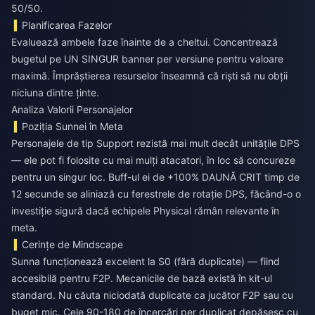
50/50.
Planificarea Fazelor
Evaluează ambele faze înainte de a cheltui. Concentrează
bugetul pe UN SINGUR banner per versiune pentru valoare
maximă. Împrăștierea resurselor înseamnă că riști să nu obții
niciuna dintre ținte.
Analiza Valorii Personajelor
Poziția Sunnei în Meta
Personajele de tip Support rezistă mai mult decât unitățile DPS
— ele pot fi folosite cu mai mulți atacatori, în loc să concureze
pentru un singur loc. Buff-ul ei de +100% DAUNĂ CRIT timp de
12 secunde se aliniază cu ferestrele de rotație DPS, făcând-o o
investiție sigură dacă echipele Physical rămân relevante în
meta.
Cerințe de Mindscape
Sunna funcționează excelent la S0 (fără duplicate) — fiind
accesibilă pentru F2P. Mecanicile de bază există în kit-ul
standard. Nu căuta niciodată duplicate ca jucător F2P sau cu
buget mic. Cele 90-180 de încercări per duplicat depășesc cu