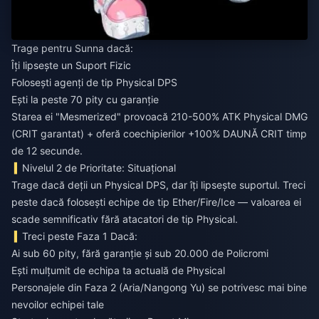
Trage pentru Sunna dacă:
Îți lipsește un Suport Fizic
Folosești agenți de tip Physical DPS
Ești la peste 70 pity cu garanție
Starea ei "Mesmerized" provoacă 210-500% ATK Physical DMG
(CRIT garantat) + oferă coechipierilor +100% DAUNĂ CRIT timp
de 12 secunde.
Nivelul 2 de Prioritate: Situațional
Trage dacă deții un Physical DPS, dar îți lipsește suportul. Treci
peste dacă folosești echipe de tip Ether/Fire/Ice — valoarea ei
scade semnificativ fără atacatori de tip Physical.
Treci peste Faza 1 Dacă:
Ai sub 60 pity, fără garanție și sub 20.000 de Policromi
Ești mulțumit de echipa ta actuală de Physical
Personajele din Faza 2 (Aria/Nangong Yu) se potrivesc mai bine
nevoilor echipei tale