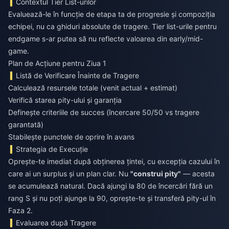
Contextul Tier List-urilor
Evaluează-le în funcție de etapa ta de progresie și compoziția
echipei, nu ca ghiduri absolute de tragere. Tier list-urile pentru
endgame s-ar putea să nu reflecte valoarea din early/mid-
game.
Plan de Acțiune pentru Ziua 1
Listă de Verificare Înainte de Tragere
Calculează resursele totale (venit actual + estimat)
Verifică starea pity-ului și garanția
Definește criteriile de succes (încercare 50/50 vs tragere
garantată)
Stabilește punctele de oprire în avans
Strategia de Execuție
Oprește-te imediat după obținerea țintei, cu excepția cazului în
care ai un surplus și un plan clar. Nu
"construi pity"
— acesta
se acumulează natural. Dacă ajungi la 80 de încercări fără un
rang S și nu poți ajunge la 90, oprește-te și transferă pity-ul în
Faza 2.
Evaluarea după Tragere