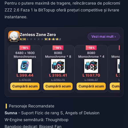
Pentru o putere maximă de tragere,
reîncărcarea de policromi
ZZZ 2.6 Faza 1
la BitTopup oferă prețuri competitive și livrare
instantanee.
Zenless Zone Zero
Vezi mai mult ›
4.14
538 vândut
-16%
-16%
-16%
-16%
6480 + 1600
8080
8080
808
Monochromes
Monochrome * 8
Monochrome * 4
Monochrom
L 399.44
L 3195.41
L 1597.70
L 798
L 474.09
L 3792.75
L 1896.37
L 948.
Cumpără acum
Cumpără acum
Cumpără acum
Cumpără
Personaje Recomandate
Sunna
- Suport Fizic de rang S, Angels of Delusion
W-Engine semnătură: Thoughtbop
Bangboo dedicat: Biggest Fan