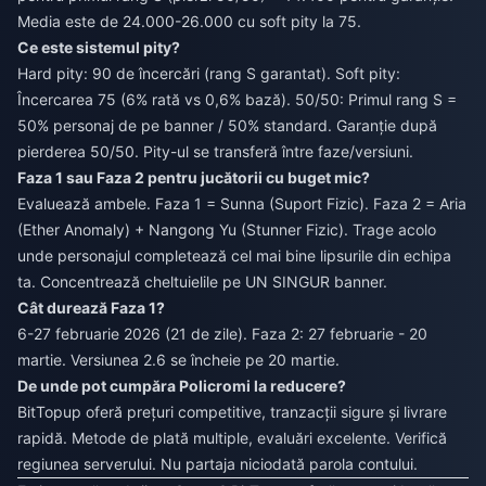
Media este de 24.000-26.000 cu soft pity la 75.
Ce este sistemul pity?
Hard pity: 90 de încercări (rang S garantat). Soft pity:
Încercarea 75 (6% rată vs 0,6% bază). 50/50: Primul rang S =
50% personaj de pe banner / 50% standard. Garanție după
pierderea 50/50. Pity-ul se transferă între faze/versiuni.
Faza 1 sau Faza 2 pentru jucătorii cu buget mic?
Evaluează ambele. Faza 1 = Sunna (Suport Fizic). Faza 2 = Aria
(Ether Anomaly) + Nangong Yu (Stunner Fizic). Trage acolo
unde personajul completează cel mai bine lipsurile din echipa
ta. Concentrează cheltuielile pe UN SINGUR banner.
Cât durează Faza 1?
6-27 februarie 2026 (21 de zile). Faza 2: 27 februarie - 20
martie. Versiunea 2.6 se încheie pe 20 martie.
De unde pot cumpăra Policromi la reducere?
BitTopup oferă prețuri competitive, tranzacții sigure și livrare
rapidă. Metode de plată multiple, evaluări excelente. Verifică
regiunea serverului. Nu partaja niciodată parola contului.