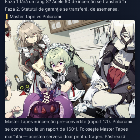
Faza 1 fără un rang S? Acele 60 de încercări se transferă în
Faza 2. Statutul de garanție se transferă, de asemenea.
Master Tape vs Policromi
Master Tapes = încercări pre-convertite (raport 1:1). Policromii
se convertesc la un raport de 160:1. Folosește Master Tapes
mai întâi — acestea servesc doar pentru trageri. Păstrează