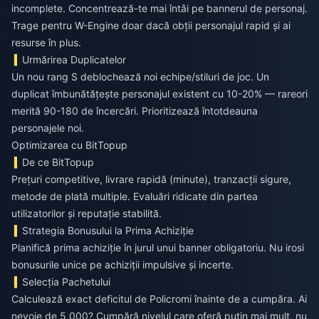
incomplete. Concentrează-te mai întâi pe bannerul de personaj.
Trage pentru W-Engine doar dacă obții personajul rapid și ai
resurse în plus.
Urmărirea Duplicatelor
Un nou rang S deblochează noi echipe/stiluri de joc. Un
duplicat îmbunătățește personajul existent cu 10-20% — rareori
merită 90-180 de încercări. Prioritizează întotdeauna
personajele noi.
Optimizarea cu BitTopup
De ce BitTopup
Prețuri competitive, livrare rapidă (minute), tranzacții sigure,
metode de plată multiple. Evaluări ridicate din partea
utilizatorilor și reputație stabilită.
Strategia Bonusului la Prima Achiziție
Planifică prima achiziție în jurul unui banner obligatoriu. Nu irosi
bonusurile unice pe achiziții impulsive și incerte.
Selecția Pachetului
Calculează exact deficitul de Policromi înainte de a cumpăra. Ai
nevoie de 5.000? Cumpără nivelul care oferă puțin mai mult, nu