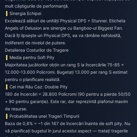
mult câștigurile de performanță.
Sinergia Echipei
Excelează alături de unități Physical DPS + Stunner. Eticheta
Angels of Delusion are sinergie cu Bangboo-ul Biggest Fan.
Dacă îți lipsește un Physical DPS, ea va rămâne nefolosită,
indiferent de nivelul de putere.
Detalierea Costurilor de Tragere
Media pentru Soft Pity
Majoritatea jucătorilor obțin un rang S la încercările 75-85 =
12.000-13.600 Policromi. Bugetați 13.000 per rang S estimat
pentru o planificare realistă.
Cel mai Rău Caz: Double Pity
180 de încercări = 28.800 Policromi (90 pentru a pierde 50/50
+ 90 pentru garanție). Este rar, dar reprezintă plafonul maxim
de resurse.
Probabilitatea unei Trageri Timpurii
Baza de 0,6% = ~1 din 167 de încercări înainte de soft pity. Nu
vă planificați bugetul în jurul acestui aspect — tratați tragerile