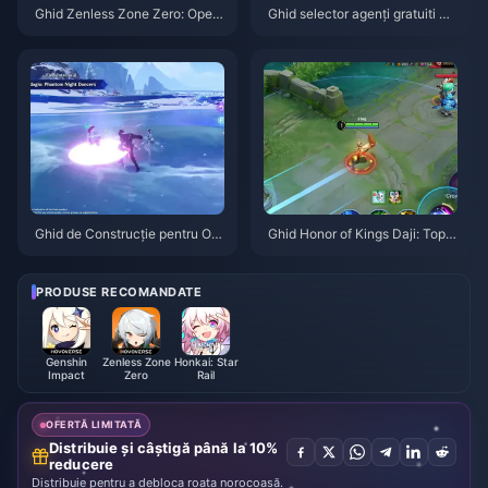
Ghid Zenless Zone Zero: Opera
Ghid selector agenți gratuiti ZZ
țiunea Covrig | August 2026
Z 3.1 | August 2026
Ghid de Construcție pentru Od
Ghid Honor of Kings Daji: Top 1
ette: Cele mai bune arme, artef
0 Trucuri | August 2026
acte și echipe | August 2026
PRODUSE RECOMANDATE
Genshin
Zenless Zone
Honkai: Star
Impact
Zero
Rail
OFERTĂ LIMITATĂ
Distribuie și câștigă până la 10%
reducere
Distribuie pentru a debloca roata norocoasă.