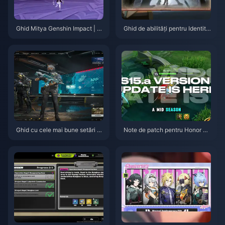
Ghid Mitya Genshin Impact | A
Ghid de abilități pentru Identity
ugust 2026
V Herztier Emil | August 2026
Ghid cu cele mai bune setări p
Note de patch pentru Honor of
entru Delta Force | August 202
Kings S15.a | August 2026
6