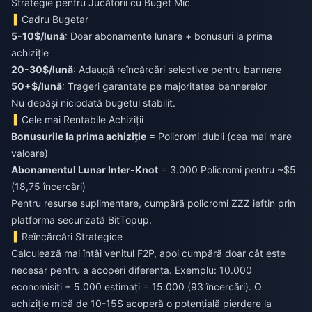
Strategie pentru Jucătorii cu Buget Mic
Cadru Bugetar
5-10$/lună
: Doar abonamente lunare + bonusuri la prima
achiziție
20-30$/lună
: Adaugă reîncărcări selective pentru bannere
50+$/lună
: Trageri garantate pe majoritatea bannerelor
Nu depăși niciodată bugetul stabilit.
Cele mai Rentabile Achiziții
Bonusurile la prima achiziție
= Policromi dubli (cea mai mare
Abonamentul Lunar Inter-Knot
= 3.000 Policromi pentru ~$5
(18,75 încercări)
Pentru resurse suplimentare,
cumpără policromi ZZZ ieftin
prin
platforma securizată BitTopup.
Reîncărcări Strategice
Calculează mai întâi venitul F2P, apoi cumpără doar cât este
necesar pentru a acoperi diferența. Exemplu: 10.000
economisiți + 5.000 estimați = 15.000 (93 încercări). O
achiziție mică de 10-15$ acoperă o potențială pierdere la