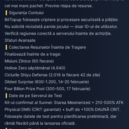
cel mai mare pachet. Previne risipa de resurse.
Siguranța Contului
BitTopup folosește criptare și procesare securizată a plăților.
Nu solicită niciodată parola jocului — doar ID-ul de utilizator.
Verifică regiunea corectă a serverului înainte de achiziție.
Sfaturi Avansate
Colectarea Resurselor Înainte de Tragere
Finalizează înainte de a trage:
Misiuni Zilnice (60 fiecare)
Hollow Zero săptămânal (4.640)
Ciclurile Shiyu Defense (2.016 la fiecare 42 de zile)
Gilded Surprise (600-1.200, 14-20 februarie)
Four Billion Prize Pool (300-500, 17 februarie)
Date de pe Serverul de Test
Kit-ul confirmat al Sunnei: Starea Mesmerized = 210-500% ATK
Physical DMG (CRIT garantat) + buff de +100% DAUNĂ CRIT.
Folosește datele de test pentru planificarea preliminară, dar
rămâi flexibil până la lansarea oficială.