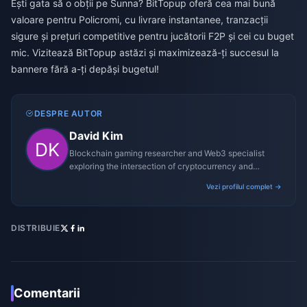
Ești gata să o obții pe Sunna? BitTopup oferă cea mai bună
valoare pentru Policromi, cu livrare instantanee, tranzacții
sigure și prețuri competitive pentru jucătorii F2P și cei cu buget
mic. Vizitează BitTopup astăzi și maximizează-ți succesul la
bannere fără a-ți depăși bugetul!
DESPRE AUTOR
David Kim
Blockchain gaming researcher and Web3 specialist
exploring the intersection of cryptocurrency and
gaming ecosystems.
Vezi profilul complet →
DISTRIBUIE
Comentarii