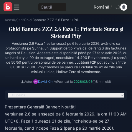
Caută
Română
/
Acasă
/
Știri
/
Ghid Bannere ZZZ 2.6 Faza 1: Prioritate Sunna și Sistemul Pity
Ghid Bannere ZZZ 2.6 Faza 1: Prioritate Sunna și
Sistemul Pity
Versiunea 2.6 Faza 1 se lansează pe 6 februarie 2026, având-o ca
protagonistă pe Sunna, un Support de tip Physical de rang S din facțiunea
Angels of Delusion. Aceasta este disponibilă până pe 27 februarie 2026, cu
un hard pity la 90 de extrageri, necesitând 14.400 Polychromes și o șansă
de 50/50 pentru personajul de pe banner. Jucătorii F2P pot acumula între
8.000 și 12.000 Polychromes pe parcursul ciclului de 42 de zile prin
misiuni zilnice, Hollow Zero și evenimente.
Autor:
David Kim
Publicat la:
2026/02/05
8 min citit
Cuprins
Prezentare Generală Banner: Noutăți
Versiunea 2.6 se lansează pe 6 februarie 2026, la ora 11:00 AM
UTC+8. Faza 1 durează 21 de zile, încheindu-se pe 27
februarie, când începe Faza 2 (până pe 20 martie 2026).