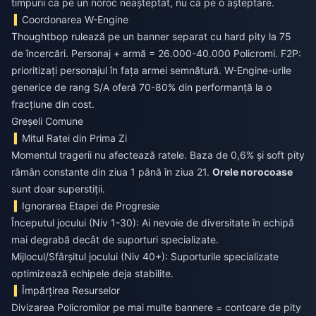
timpurii ca pe un noroc neașteptat, nu ca pe o așteptare.
Coordonarea W-Engine
Thoughtbop rulează pe un banner separat cu hard pity la 75
de încercări. Personaj + armă = 26.000-40.000 Policromi. F2P:
prioritizați personajul în fața armei semnătură. W-Engine-urile
generice de rang S/A oferă 70-80% din performanță la o
fracțiune din cost.
Greșeli Comune
Mitul Ratei din Prima Zi
Momentul tragerii nu afectează ratele. Baza de 0,6% și soft pity
rămân constante din ziua 1 până în ziua 21.
Orele norocoase
sunt doar superstiții.
Ignorarea Etapei de Progresie
Începutul jocului (Niv 1-30): Ai nevoie de diversitate în echipă
mai degrabă decât de suporturi specializate.
Mijlocul/Sfârșitul jocului (Niv 40+): Suporturile specializate
optimizează echipele deja stabilite.
Împărțirea Resurselor
Divizarea Policromilor pe mai multe bannere = contoare de pity