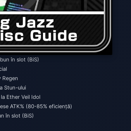
bun în slot (BiS)
ial
y Regen
a Stun-ului
a Ether Veil Idol
iese ATK% (80-85% eficiență)
n în slot (BiS)