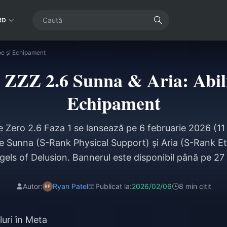
RD
ipe și Echipament
 ZZZ 2.6 Sunna & Aria: Abilit
Echipament
 Zero 2.6 Faza 1 se lansează pe 6 februarie 2026 (
e Sunna (S-Rank Physical Support) și Aria (S-Rank 
gels of Delusion. Bannerul este disponibil până pe 27
140% Energy Regen cu setul de 4 piese Swing Jazz; Ar
maly Proficiency cu setul de 4 piese Chaos Jazz. Inve
Autor:
Ryan Patel
Publicat la:
2026/02/06
8 min citit
aproximativ 4 milioane de Dennies per personaj.
luri în Meta