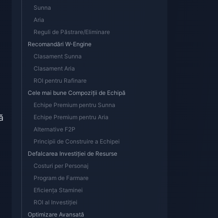
Sunna
Aria
Reguli de Păstrare/Eliminare
Recomandări W-Engine
Clasament Sunna
Clasament Aria
ROI pentru Rafinare
Cele mai bune Compoziții de Echipă
Echipe Premium pentru Sunna
ă
Echipe Premium pentru Aria
Alternative F2P
Principii de Construire a Echipei
Defalcarea Investiției de Resurse
Costuri per Personaj
Program de Farmare
Eficiența Staminei
ROI al Investiției
Optimizare Avansată