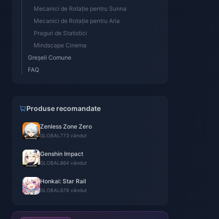
Mecanici de Rotație pentru Sunna
Mecanici de Rotație pentru Aria
Praguri de Statistici
Mindscape Cinema
Greșeli Comune
FAQ
Produse recomandate
Zenless Zone Zero
GLOBAL
773 vândut
Genshin Impact
GLOBAL
864 vândut
Honkai: Star Rail
GLOBAL
678 vândut