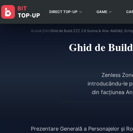
DIRECT TOP-UP
GAME
CA
Acasă
/
Știri
/
Ghid de Build ZZZ 2.6 Sunna & Aria: Abilități, Ech
Ghid de Build
Zenless Zone
introducându-le p
din facțiunea An
necesită peste 
peste 400 Ano
Prezentare Generală a Personajelor și Ro