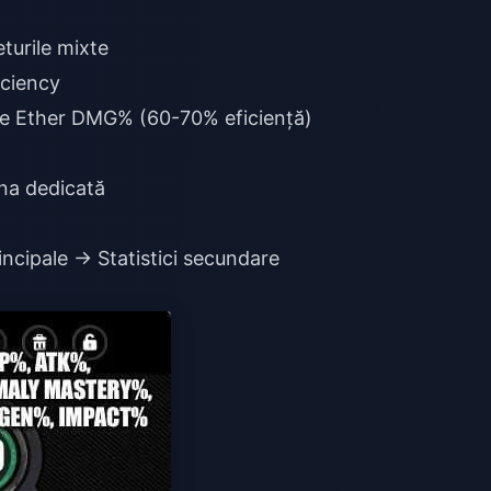
turile mixte
iciency
se Ether DMG% (60-70% eficiență)
ina dedicată
rincipale → Statistici secundare