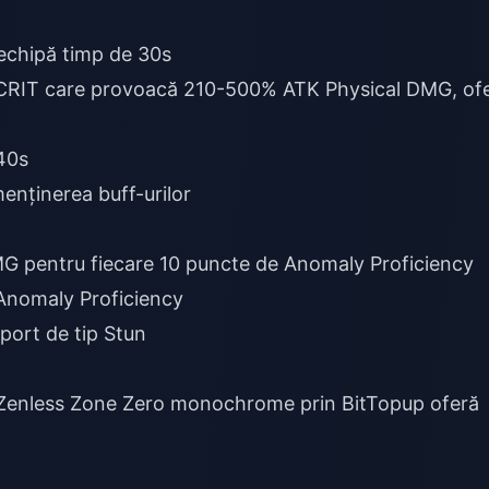
 echipă timp de 30s
 CRIT care provoacă 210-500% ATK Physical DMG, of
40s
enținerea buff-urilor
 pentru fiecare 10 puncte de Anomaly Proficiency
Anomaly Proficiency
port de tip Stun
 Zenless Zone Zero monochrome
prin BitTopup oferă