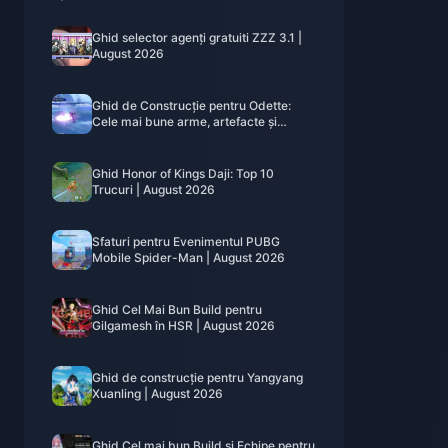
Ghid selector agenți gratuiti ZZZ 3.1 |
August 2026
Ghid de Construcție pentru Odette:
Cele mai bune arme, artefacte și
echipe | August 2026
Ghid Honor of Kings Daji: Top 10
Trucuri | August 2026
Sfaturi pentru Evenimentul PUBG
Mobile Spider-Man | August 2026
Ghid Cel Mai Bun Build pentru
Gilgamesh în HSR | August 2026
Ghid de construcție pentru Yangyang
Xuanling | August 2026
Ghid Cel mai bun Build și Echipe pentru