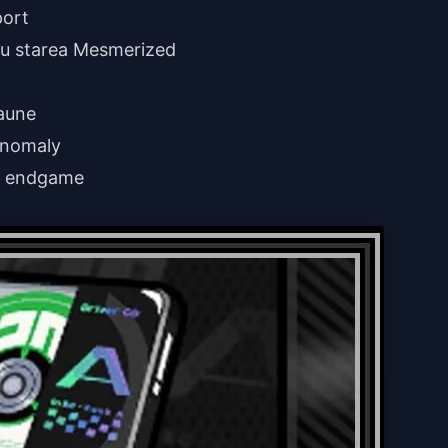
port
ru starea Mesmerized
daune
Anomaly
ru endgame