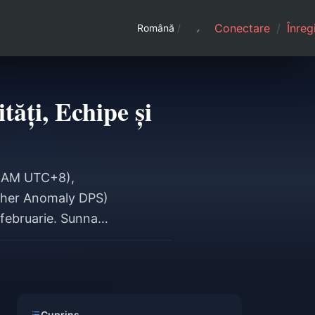
Conectare
/
Înreg
Română
/
ăți, Echipe și
11 AM UTC+8),
Ether Anomaly DPS)
 februarie. Sunna
ia are nevoie de
stiție totală:
Cuprins