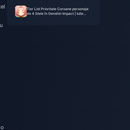
el
Tier List Prioritate Coroane personaje
de 4 Stele în Genshin Impact | Iulie
2026
ru
%
 o