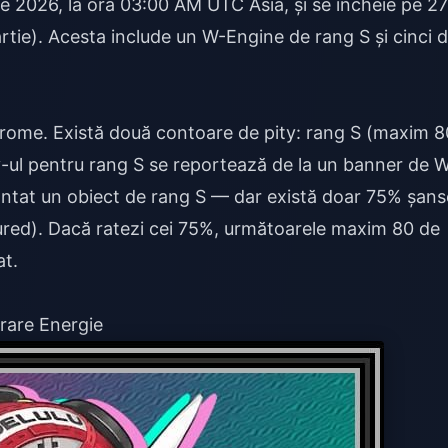
ie 2026, la ora 03:00 AM UTC Asia, și se încheie pe 27
tie). Acesta include un W-Engine de rang S și cinci 
chrome. Există două contoare de pity: rang S (maxim 8
ity-ul pentru rang S se reportează de la un banner de 
arantat un obiect de rang S — dar există doar 75% șans
tured). Dacă ratezi cei 75%, următoarele maxim 80 de
at.
are Energie