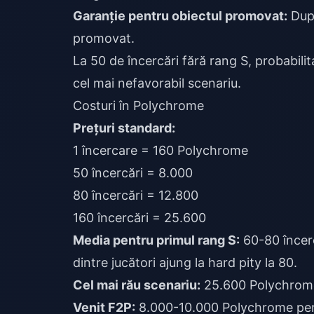
Garanție pentru obiectul promovat:
După
promovat.
La 50 de încercări fără rang S, probabili
cel mai nefavorabil scenariu.
Costuri în Polychrome
Prețuri standard:
1 încercare = 160 Polychrome
50 încercări = 8.000
80 încercări = 12.800
160 încercări = 25.600
Media pentru primul rang S:
60-80 încer
dintre jucători ajung la hard pity la 80.
Cel mai rău scenariu:
25.600 Polychrome 
Venit F2P:
8.000-10.000 Polychrome per p