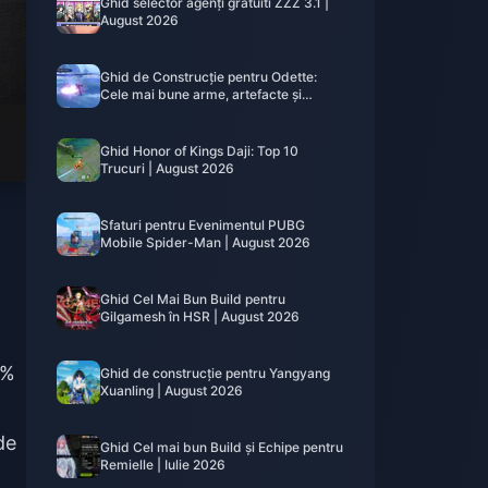
Ghid selector agenți gratuiti ZZZ 3.1 |
August 2026
Ghid de Construcție pentru Odette:
Cele mai bune arme, artefacte și
echipe | August 2026
Ghid Honor of Kings Daji: Top 10
Trucuri | August 2026
Sfaturi pentru Evenimentul PUBG
Mobile Spider-Man | August 2026
Ghid Cel Mai Bun Build pentru
Gilgamesh în HSR | August 2026
0%
Ghid de construcție pentru Yangyang
Xuanling | August 2026
de
Ghid Cel mai bun Build și Echipe pentru
Remielle | Iulie 2026