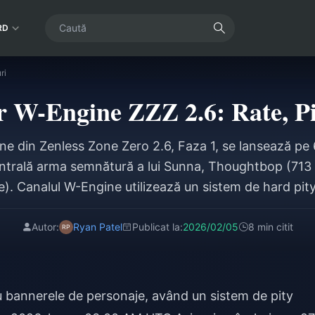
RD
ri
 W-Engine ZZZ 2.6: Rate, Pit
e din Zenless Zone Zero 2.6, Faza 1, se lansează pe 
ntrală arma semnătură a lui Sunna, Thoughtbop (71
). Canalul W-Engine utilizează un sistem de hard pity 
0,6% pentru rangul S și o șansă de 75% pentru obiect
160 de extrageri (25.600 Polychrome) pentru un W-E
Autor:
Ryan Patel
Publicat la:
2026/02/05
8 min citit
garantat. Soft pity începe de la extragerea 76.
u bannerele de personaje, având un sistem de pity