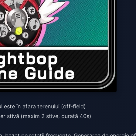
este în afara terenului (off-field)
r stivă (maxim 2 stive, durată 40s)
nna, bazat pe rotații frecvente. Generarea de energie of