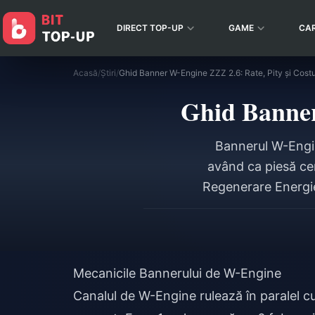
DIRECT TOP-UP
GAME
CA
Acasă
/
Știri
/
Ghid Banner W-Engine ZZZ 2.6: Rate, Pity și Costu
Ghid Banner
Bannerul W-Engin
având ca piesă ce
Regenerare Energie
o rată de bază de 
mai rău caz: 
Mecanicile Bannerului de W-Engine
Canalul de W-Engine rulează în paralel c