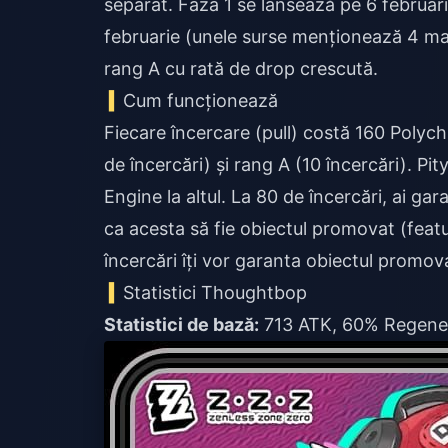
separat. Faza 1 se lansează pe 6 februar
februarie (unele surse menționează 4 mar
rang A cu rată de drop crescută.
Cum funcționează
Fiecare încercare (pull) costă 160 Poly
de încercări) și rang A (10 încercări). P
Engine la altul. La 80 de încercări, ai g
ca acesta să fie obiectul promovat (fea
încercări îți vor garanta obiectul promov
Statistici Thoughtbop
Statistici de bază:
713 ATK, 60% Regener