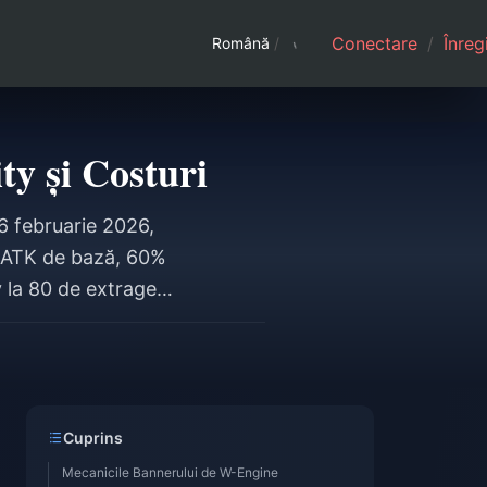
Conectare
/
Înreg
Română
/
y și Costuri
6 februarie 2026,
3 ATK de bază, 60%
la 80 de extrageri,
ul promovat. În cel
ngine promovat
Cuprins
Mecanicile Bannerului de W-Engine