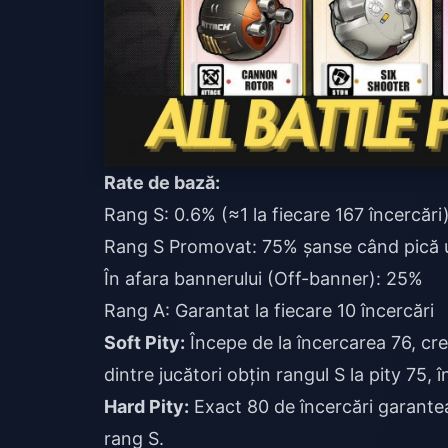
Rate de bază:
Rang S: 0.6% (≈1 la fiecare 167 încercări
Rang S Promovat: 75% șanse când pică 
În afara bannerului (Off-banner): 25%
Rang A: Garantat la fiecare 10 încercări
Soft Pity:
Începe de la încercarea 76, cr
dintre jucători obțin rangul S la pity 75, 
Hard Pity:
Exact 80 de încercări garante
rang S.