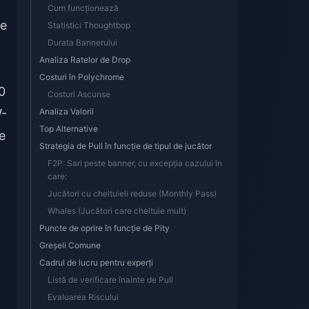
Cum funcționează
de
Statistici Thoughtbop
Durata Bannerului
Analiza Ratelor de Drop
Costuri în Polychrome
0
Costuri Ascunse
W-
Analiza Valorii
Top Alternative
e
Strategia de Pull în funcție de tipul de jucător
F2P: Sari peste banner, cu excepția cazului în
care:
Jucători cu cheltuieli reduse (Monthly Pass)
Whales (Jucători care cheltuie mult)
Puncte de oprire în funcție de Pity
Greșeli Comune
Cadrul de lucru pentru experți
Listă de verificare înainte de Pull
Evaluarea Riscului