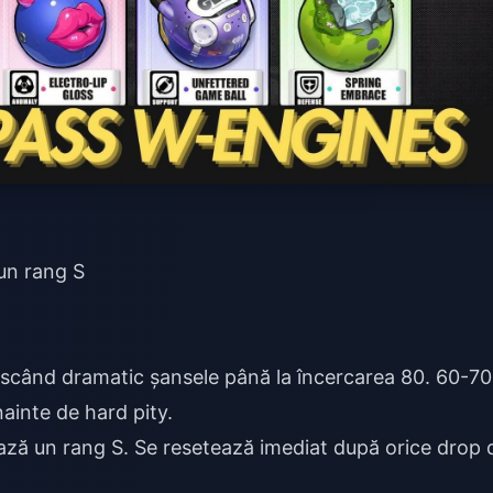
)
un rang S
escând dramatic șansele până la încercarea 80. 60-7
înainte de hard pity.
ază un rang S. Se resetează imediat după orice drop 