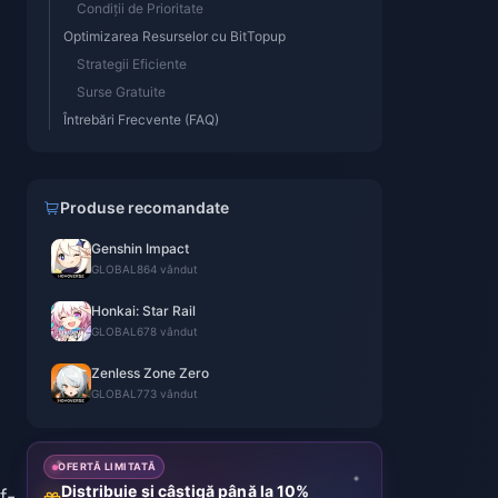
Condiții de Prioritate
Optimizarea Resurselor cu BitTopup
Strategii Eficiente
Surse Gratuite
Întrebări Frecvente (FAQ)
Produse recomandate
Genshin Impact
GLOBAL
864 vândut
Honkai: Star Rail
GLOBAL
678 vândut
Zenless Zone Zero
GLOBAL
773 vândut
OFERTĂ LIMITATĂ
Distribuie și câștigă până la 10%
f-