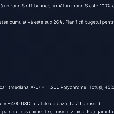
 un rang S off-banner, următorul rang S este 100% c
tatea cumulativă este sub 26%. Planifică bugetul pent
cări (mediana ≈70) = 11.200 Polychrome. Totuși, 45
= ~400 USD la ratele de bază (fără bonusuri).
atch din evenimente și misiuni zilnice. Poți garanta