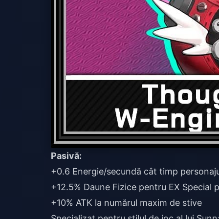
Pasivă:
+0.6 Energie/secundă cât timp personajul 
+12.5% Daune Fizice pentru EX Special pe
+10% ATK la numărul maxim de stive
Specializat pentru stilul de joc al lui Su