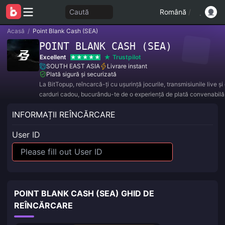
Caută
Română
/
Acasă
/
Point Blank Cash (SEA)
POINT BLANK CASH (SEA)
Excellent
Trustpilot
SOUTH EAST ASIA
Livrare instant
Plată sigură și securizată
La BitTopup, reîncarcă-ți cu ușurință jocurile, transmisiunile live ș
carduri cadou, bucurându-te de o experiență de plată convenabilă 
reduceri excelente!
INFORMAȚII REÎNCĂRCARE
User ID
POINT BLANK CASH (SEA) GHID DE
REÎNCĂRCARE