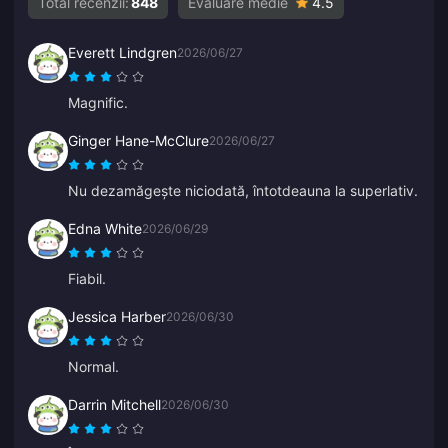
Total recenzii:
848
Evaluare medie
4.5
Everett Lindgren
2026/06/27
Magnific.
Ginger Hane-McClure
2026/06/27
Nu dezamăgește niciodată, întotdeauna la superlativ.
Edna White
2026/06/29
Fiabil.
Jessica Harber
2026/06/30
Normal.
Darrin Mitchell
2026/06/30