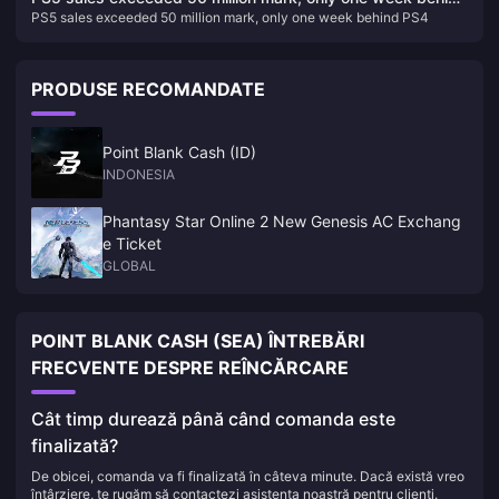
PS5 sales exceeded 50 million mark, only one week behind PS4
PS4
PRODUSE RECOMANDATE
Point Blank Cash (ID)
INDONESIA
Phantasy Star Online 2 New Genesis AC Exchang
e Ticket
GLOBAL
POINT BLANK CASH (SEA) ÎNTREBĂRI
FRECVENTE DESPRE REÎNCĂRCARE
Cât timp durează până când comanda este
finalizată?
De obicei, comanda va fi finalizată în câteva minute. Dacă există vreo
întârziere, te rugăm să contactezi asistența noastră pentru clienți.