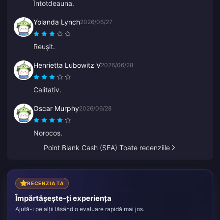
Întotdeauna.
Yolanda Lynch
2026/06/27
Reușit.
Henrietta Lubowitz V
2026/06/28
Calitativ.
Oscar Murphy
2026/06/28
Norocos.
Point Blank Cash (SEA) Toate recenziile
RECENZIA TA
Împărtășește-ți experiența
Ajută-i pe alții lăsând o evaluare rapidă mai jos.