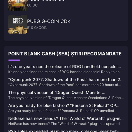
60 UC
PUBG G-COIN CDK
510 G-COIN
POINT BLANK CASH (SEA) ȘTIRI RECOMANDATE
It’s one year since the release of ROG handheld console!
It’s one year since the release of ROG handheld console! Reply to chat
Reply to chat about your experience and get official
about your experience and get official peripherals & various 3A
peripherals & various 3A masterpieces!
"Cyberpunk 2077: Shadows of the Past" has more than 20
masterpieces!
"Cyberpunk 2077: Shadows of the Past" has more than 20 hours of
hours of new scenes, equivalent to 10 movies
new scenes, equivalent to 10 movies
The physical version of "Dragon Quest: Monster
The physical version of "Dragon Quest: Monster Wonderland 3: Prince
Wonderland 3: Prince of the Demons" is out of stock, and
of the Demons" is out of stock, and players urge Square Enix to
players urge Square Enix to restock it quickly
Are you ready for blue fashion? "Persona 3: Reload" OP
restock it quickly
Are you ready for blue fashion? "Persona 3: Reload" OP unveiled
unveiled
NetEase has new trends? The "World of Warcraft" plug-in
NetEase has new trends? The "World of Warcraft" plug-in is updated
is updated again after a year.
again after a year.
PS5 sales exceeded 50 million mark, only one week behind