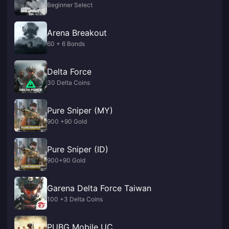
Beginner Select
Arena Breakout
60 + 6 Bonds
Delta Force
30 Delta Coins
Pure Sniper (MY)
900 +90 Gold
Pure Sniper (ID)
900+90 Gold
Garena Delta Force Taiwan
100 +3 Delta Coins
PUBG Mobile UC