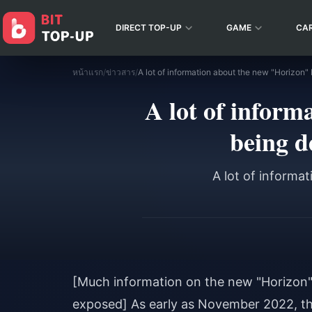
DIRECT TOP-UP
GAME
CA
หน้าแรก
/
ข่าวสาร
/
A lot of infor
being d
A lot of informa
[Much information on the new "Horizon
exposed] As early as November 2022, t