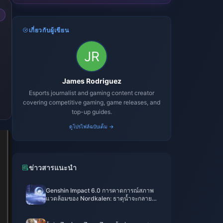
เกี่ยวกับผู้เขียน
James Rodriguez
Esports journalist and gaming content creator
covering competitive gaming, game releases, and
top-up guides.
ดูโปรไฟล์ฉบับเต็ม →
ข่าวสารแนะนำ
Genshin Impact 6.0 การคาดการณ์สภาพ
แวดล้อมของ Nordkalen: ธาตุน้ำจะกลาย
เป็นแกนหลักของเวอร์ชันหรือไม่? การ
วิเคราะห์เชิงลึกของทะเลเพลิง, ตำแหน่งของ
ตัวละครธาตุไม้ และระบบนิเวศของทีม