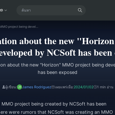
RD
A lot of information about the new "Horizon" MMO project being developed by NCSoft has been exposed
mation about the new "Horiz
eveloped by NCSoft has been
tion about the new "Horizon" MMO project being de
has been exposed
ผู้เขียน:
James Rodriguez
เผยแพร่เมื่อ:
2024/01/02
1 min อ่าน
" MMO project being created by NCSoft has been
here were rumors that NCSoft was creating an MMO