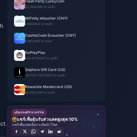
Flash Party LuckyCoin
GLOBAL
890 ขายแล้ว
MiFinity eVoucher (CNY)
CHINA
600 ขายแล้ว
ch
CashtoCode Evoucher (CNY)
CHINA
693 ขายแล้ว
GoPlayPlay
MALAYSIA
631 ขายแล้ว
Sephora Gift Card (US)
UNITED STATES
970 ขายแล้ว
Rewarble Mastercard USD
GLOBAL
644 ขายแล้ว
ข้อเสนอมีจำนวนจำกัด
แชร์เพื่อลุ้นรับส่วนลดสูงสุด 10%
ct.
แชร์เพื่อปลดล็อกวงล้อนำโชค