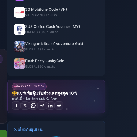
.
3G Mobifone Code (VN)
VIETNAM
768 ขายแล้ว
ZUS Coffee Cash Voucher (MY)
MALAYSIA
846 ขายแล้ว
Vikingard: Sea of Adventure Gold
GLOBAL
639 ขายแล้ว
Flash Party LuckyCoin
GLOBAL
890 ขายแล้ว
ข้อเสนอมีจำนวนจำกัด
แชร์เพื่อลุ้นรับส่วนลดสูงสุด 10%
แชร์เพื่อปลดล็อกวงล้อนำโชค
เกี่ยวกับผู้เขียน