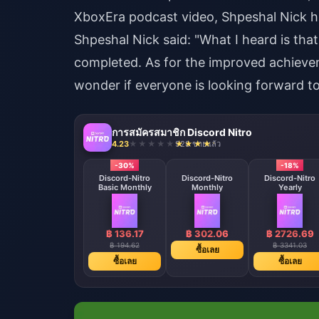
XboxEra podcast video, Shpeshal Nick h
Shpeshal Nick said: "What I heard is tha
completed. As for the improved achievem
wonder if everyone is looking forward t
การสมัครสมาชิก Discord Nitro
4.23
928 ขายแล้ว
-30%
-18%
Discord-Nitro
Discord-Nitro
Discord-Nitro
Basic Monthly
Monthly
Yearly
฿ 136.17
฿ 302.06
฿ 2726.69
฿ 194.62
฿ 3341.03
ซื้อเลย
ซื้อเลย
ซื้อเลย