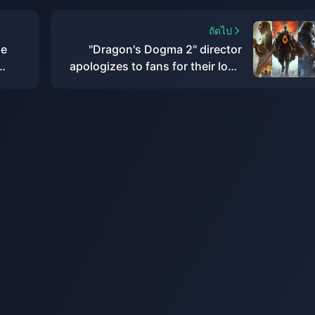
ถัดไป
he
"Dragon's Dogma 2" director
apologizes to fans for their long
 has
wait, the world is twice as big as
the previous game