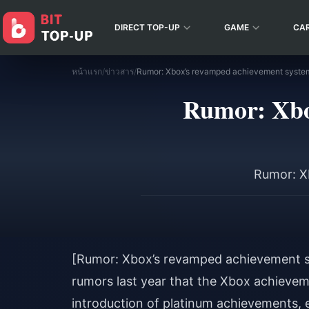
DIRECT TOP-UP
GAME
CA
หน้าแรก
/
ข่าวสาร
/
Rumor: Xbox’s revamped achievement system 
Rumor: Xbox
Rumor: X
[Rumor: Xbox’s revamped achievement sy
rumors last year that the Xbox achievem
introduction of platinum achievements, etc