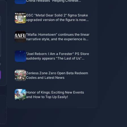
China releases "Helping Chinese
Creations Go Global" 10th Anniversary
Short Film
GSC "Metal Gear Solid 2" figma Snake
upgraded version of the figure is now
available for order
"Mafia: Hometown" continues the linear
narrative style, and the experience is
closer to "Mafia 1&2"
"Joel Reborn: I Am a Forester" PS Store
suddenly appears "The Last of Us"
copycat game
0
Zenless Zone Zero Open Beta Redeem
Codes and Latest News
Honor of Kings: Exciting New Events
and How to Top Up Easily!