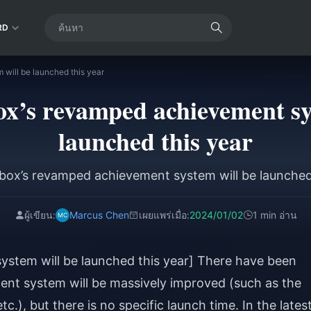
RD
will be launched this year
’s revamped achievement sy
launched this year
box’s revamped achievement system will be launched 
ผู้เขียน:
Marcus Chen
เผยแพร่เมื่อ:
2024/01/02
1 min อ่าน
stem will be launched this year] There have been
ent system will be massively improved (such as the
.), but there is no specific launch time. In the lates