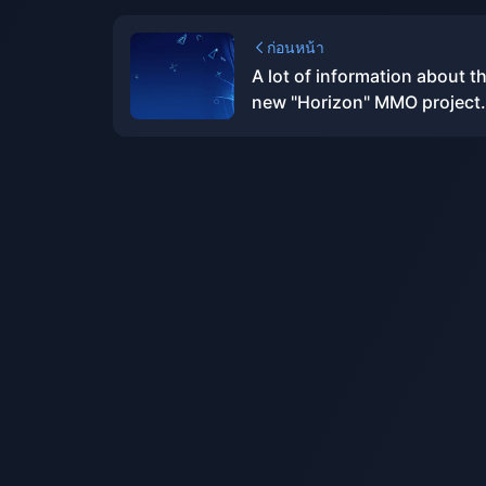
ก่อนหน้า
A lot of information about t
new "Horizon" MMO project
being developed by NCSoft
been exposed