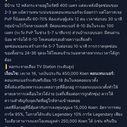
มีบ้าน 12 หลังกระจายอยู่ในรัศมี 400 เมตร แต่ละหลังมีจุดซ่อนของ
2-3 จุด แม้ความหนาแน่นของคอนเทนเนอร์จะน้อยกว่า แต่โอกาสเจอ
PvP ก็น้อยลงถึง 60-70% ห้องเล่นจุผู้เล่น 12 คน เวลาต่อรอบ 30 นาที
กลุ่มบ้านไร่ใจกลางแผนที่: มีคอนเทนเนอร์ 8-10 อันในระยะ 100
เมตร (ระวัง PvP ในช่วง 5-7 นาทีแรก) ส่วนบ้านรอบนอก: มีคนผ่าน
น้อย ฟาร์มได้ 6-10 โทเคนต่อรอบด้วยความเสี่ยงต่ำ
จุดซ่อนของจะสร้างการ์ด 5-7 ใบต่อรอบ 10 นาที การกวาดจุดซ่อน
ของทั้งย่าน 24-36 จุดจะให้โทเคนจำนวนมหาศาลหากกะเวลาได้ถูก
ต้อง
หอกระจายเสียง TV Station (ระดับสูง)
เงื่อนไข:
เลเวล 16, วงเงินประกัน 450,000 Koen
คอนเทนเนอร์:
คอนเทนเนอร์ระดับพรีเมียม 15-18 อันในหอคอยแนวตั้ง
มีทั้งลังเสบียงทหารและเคสอาวุธที่ล็อกอยู่ การออกแบบแนวตั้งทำให้
คาดเดาการเคลื่อนไหวได้ง่าย (แต่ก็เสี่ยงต่อการถูกดักซุ่ม) ควรให้
ความสำคัญกับจุดเกิดที่อยู่ใกล้ทางเข้าหอคอย
เคสที่ล็อกอยู่ที่นี่คุ้มค่ากับการลงทุนกุญแจ 15,000 Koen: อัตราการพบ
การ์ด 95%, โอกาสได้ระดับ Legendary 10% การ์ด Legendary เพียง
ใบเดียวสามารถแลกไอเทมมูลค่า 250,000 Koen ได้ (เช่น สกินปืน