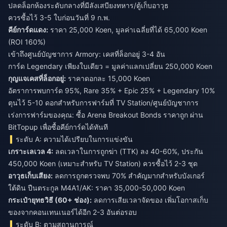
ปลดล็อกห้องระดับกลางที่มีลังเสบียงทหาร/ตู้เก็บอาวุธ
ควรซื้อไว้ 3-5 ใบก่อนวันที่ 9 ก.พ.
คีย์การ์ดแดง:
ราคา 25,000 Koen, มูลค่าเฉลี่ยที่ได้ 65,000 Koen
(ROI 160%)
เข้าถึงศูนย์บัญชาการ Armory: เคสที่ล็อกอยู่ 3-4 อัน
การ์ด Legendary เพียงใบเดียว = มูลค่าแลกเปลี่ยน 250,000 Koen
กุญแจเคสที่ล็อกอยู่:
ราคาดอกละ 15,000 Koen
อัตราการพบการ์ด 95%, Rare 35% + Epic 25% + Legendary 10%
ตุนไว้ 5-10 ดอกสำหรับการฟาร์มที่ TV Station/ศูนย์บัญชาการ
เร่งการฟาร์มของคุณ:
ซื้อ Arena Breakout Bonds ราคาถูก
ผ่าน
BitTopup เพื่อซื้อคีย์การ์ดได้ทันที
ระดับ A: ความได้เปรียบในการแข่งขัน
เกราะเลเวล 4:
ลดเวลาในการถูกฆ่า (TTK) ลง 40-60%, ประกัน
450,000 Koen (เหมาะสำหรับ TV Station) ควรซื้อไว้ 2-3 ชุด
อาวุธเก็บเสียง:
ลดการถูกตรวจพบ 70% สำคัญมากสำหรับบังเกอร์
ใต้ดิน ปืนตระกูล M4A1/AK: ราคา 35,000-50,000 Koen
กระเป๋ายุทธวิธี (60+ ช่อง):
ลดการเสียเวลาจัดของ เพิ่มโอกาสเก็บ
ของจากคอนเทนเนอร์ได้อีก 2-3 อันต่อรอบ
ระดับ B: ตามสถานการณ์