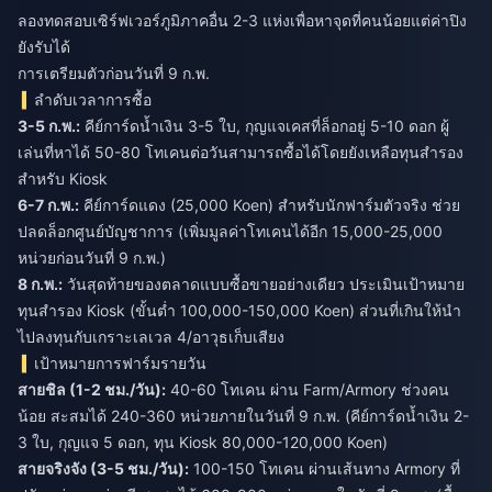
ลองทดสอบเซิร์ฟเวอร์ภูมิภาคอื่น 2-3 แห่งเพื่อหาจุดที่คนน้อยแต่ค่าปิง
ยังรับได้
การเตรียมตัวก่อนวันที่ 9 ก.พ.
ลำดับเวลาการซื้อ
3-5 ก.พ.:
คีย์การ์ดน้ำเงิน 3-5 ใบ, กุญแจเคสที่ล็อกอยู่ 5-10 ดอก ผู้
เล่นที่หาได้ 50-80 โทเคนต่อวันสามารถซื้อได้โดยยังเหลือทุนสำรอง
สำหรับ Kiosk
6-7 ก.พ.:
คีย์การ์ดแดง (25,000 Koen) สำหรับนักฟาร์มตัวจริง ช่วย
ปลดล็อกศูนย์บัญชาการ (เพิ่มมูลค่าโทเคนได้อีก 15,000-25,000
หน่วยก่อนวันที่ 9 ก.พ.)
8 ก.พ.:
วันสุดท้ายของตลาดแบบซื้อขายอย่างเดียว ประเมินเป้าหมาย
ทุนสำรอง Kiosk (ขั้นต่ำ 100,000-150,000 Koen) ส่วนที่เกินให้นำ
ไปลงทุนกับเกราะเลเวล 4/อาวุธเก็บเสียง
เป้าหมายการฟาร์มรายวัน
สายชิล (1-2 ชม./วัน):
40-60 โทเคน ผ่าน Farm/Armory ช่วงคน
น้อย สะสมได้ 240-360 หน่วยภายในวันที่ 9 ก.พ. (คีย์การ์ดน้ำเงิน 2-
3 ใบ, กุญแจ 5 ดอก, ทุน Kiosk 80,000-120,000 Koen)
สายจริงจัง (3-5 ชม./วัน):
100-150 โทเคน ผ่านเส้นทาง Armory ที่