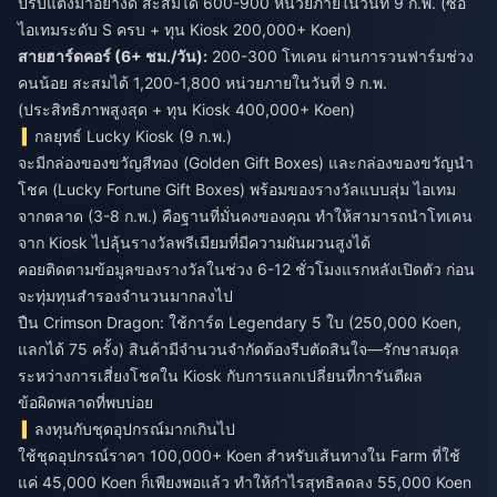
ปรับแต่งมาอย่างดี สะสมได้ 600-900 หน่วยภายในวันที่ 9 ก.พ. (ซื้อ
ไอเทมระดับ S ครบ + ทุน Kiosk 200,000+ Koen)
สายฮาร์ดคอร์ (6+ ชม./วัน):
200-300 โทเคน ผ่านการวนฟาร์มช่วง
คนน้อย สะสมได้ 1,200-1,800 หน่วยภายในวันที่ 9 ก.พ.
(ประสิทธิภาพสูงสุด + ทุน Kiosk 400,000+ Koen)
กลยุทธ์ Lucky Kiosk (9 ก.พ.)
จะมีกล่องของขวัญสีทอง (Golden Gift Boxes) และกล่องของขวัญนำ
โชค (Lucky Fortune Gift Boxes) พร้อมของรางวัลแบบสุ่ม ไอเทม
จากตลาด (3-8 ก.พ.) คือฐานที่มั่นคงของคุณ ทำให้สามารถนำโทเคน
จาก Kiosk ไปลุ้นรางวัลพรีเมียมที่มีความผันผวนสูงได้
คอยติดตามข้อมูลของรางวัลในช่วง 6-12 ชั่วโมงแรกหลังเปิดตัว ก่อน
จะทุ่มทุนสำรองจำนวนมากลงไป
ปืน Crimson Dragon: ใช้การ์ด Legendary 5 ใบ (250,000 Koen,
แลกได้ 75 ครั้ง) สินค้ามีจำนวนจำกัดต้องรีบตัดสินใจ—รักษาสมดุล
ระหว่างการเสี่ยงโชคใน Kiosk กับการแลกเปลี่ยนที่การันตีผล
ข้อผิดพลาดที่พบบ่อย
ลงทุนกับชุดอุปกรณ์มากเกินไป
ใช้ชุดอุปกรณ์ราคา 100,000+ Koen สำหรับเส้นทางใน Farm ที่ใช้
แค่ 45,000 Koen ก็เพียงพอแล้ว ทำให้กำไรสุทธิลดลง 55,000 Koen