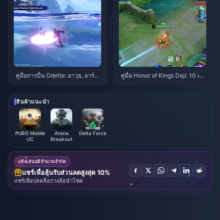
คู่มือการปั้น Odette: อาวุธ, อาร์ติ
คู่มือ Honor of Kings Daji: 10 เค
แฟกต์ และทีมที่ดีที่สุด | สิงหาคม
ล็ดลับยอดฮิต | สิงหาคม 2026
2026
สินค้าแนะนำ
PUBG Mobile
Arena
Delta Force
UC
Breakout
ข้อเสนอมีจำนวนจำกัด
แชร์เพื่อลุ้นรับส่วนลดสูงสุด 10%
แชร์เพื่อปลดล็อกวงล้อนำโชค