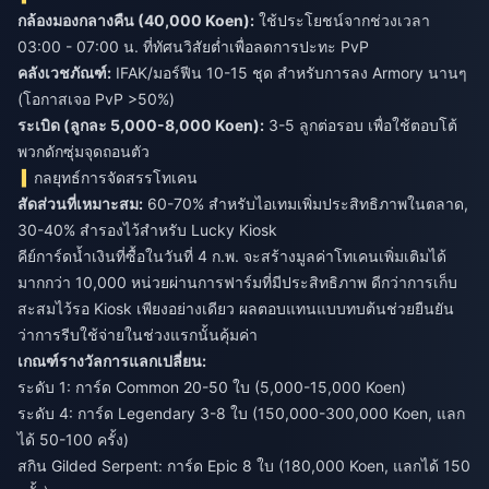
กล้องมองกลางคืน (40,000 Koen):
ใช้ประโยชน์จากช่วงเวลา
03:00 - 07:00 น. ที่ทัศนวิสัยต่ำเพื่อลดการปะทะ PvP
คลังเวชภัณฑ์:
IFAK/มอร์ฟีน 10-15 ชุด สำหรับการลง Armory นานๆ
(โอกาสเจอ PvP >50%)
ระเบิด (ลูกละ 5,000-8,000 Koen):
3-5 ลูกต่อรอบ เพื่อใช้ตอบโต้
พวกดักซุ่มจุดถอนตัว
กลยุทธ์การจัดสรรโทเคน
สัดส่วนที่เหมาะสม:
60-70% สำหรับไอเทมเพิ่มประสิทธิภาพในตลาด,
30-40% สำรองไว้สำหรับ Lucky Kiosk
คีย์การ์ดน้ำเงินที่ซื้อในวันที่ 4 ก.พ. จะสร้างมูลค่าโทเคนเพิ่มเติมได้
มากกว่า 10,000 หน่วยผ่านการฟาร์มที่มีประสิทธิภาพ ดีกว่าการเก็บ
สะสมไว้รอ Kiosk เพียงอย่างเดียว ผลตอบแทนแบบทบต้นช่วยยืนยัน
ว่าการรีบใช้จ่ายในช่วงแรกนั้นคุ้มค่า
เกณฑ์รางวัลการแลกเปลี่ยน:
ระดับ 1: การ์ด Common 20-50 ใบ (5,000-15,000 Koen)
ระดับ 4: การ์ด Legendary 3-8 ใบ (150,000-300,000 Koen, แลก
ได้ 50-100 ครั้ง)
สกิน Gilded Serpent: การ์ด Epic 8 ใบ (180,000 Koen, แลกได้ 150