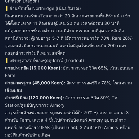
Crimson Dragon)
ย่านช้อปปิ้ง Northridge (เน้นปริมาณ)
มีคอนเทนเนอร์พลเรือนมากกว่า 20 อันกระจายตามพื้นที่ร้านค้า เข้า
ได้ตั้งแต่เลเวล 11 ห้องเล่นจุผู้เล่น 20 คน เวลาต่อรอบ 30 นาที
แม้คุณภาพรายชิ้นจะต่ำกว่า แต่มีจำนวนรวมมากที่สุด จุดหลักคือ
สถานีตำรวจ: ตู้เก็บอาวุธ 5-7 ตู้ (อัตราการพบการ์ด 70%, Rare 28%)
จุดถอนตัวมีอยู่รอบนอกแผนที่ แทบไม่มีจุดไหนที่ห่างเกิน 200 เมตร
กลยุทธ์การฟาร์มที่เหมาะสมที่สุด
เศรษฐศาสตร์ของชุดอุปกรณ์ (Loadout)
สายประหยัด (15,000 Koen):
อัตราการรอดชีวิต 65%, เน้นรอบนอก
สายมาตรฐาน (45,000 Koen):
อัตราการรอดชีวิต 78%, โซนความ
สายพรีเมียม (120,000 Koen):
อัตราการรอดชีวิต 89%, TV
Station/ศูนย์บัญชาการ Armory
อาวุธเก็บเสียงช่วยลดการถูกตรวจพบได้ถึง 70% ชุดเกราะ: เลเวล 3
สำหรับ Farm, เลเวล 4 ขึ้นไปสำหรับบังเกอร์ Armory อุปกรณ์การ
แพทย์: อย่างน้อย 2 IFAK (เส้นทางปกติ), 3 อันสำหรับ Armory พร้อม
มอร์ฟีนสำหรับห้ามเลือด