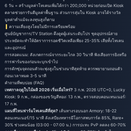
6 วัน = สร้างมูลค่าโทเคนเพิ่มได้กว่า 200,000 หน่วยก่อนเปิด Kiosk
ตลาดช่วยการันตีมูลค่าพื้นฐาน ส่วนการสุ่มใน Kiosk อาจได้รางวัล
มูลค่าต่ำแม้จะลงทุนสูงก็ตาม
ความเสี่ยงสูงโดยไม่มีการเตรียมพร้อม
ศูนย์บัญชาการ/TV Station ดึงดูดผู้เล่นระดับโปร ชุดอุปกรณ์สาย
ประหยัดจะทำให้อัตราการรอดชีวิตเหลือเพียง 25-35% เสียทั้งโทเคน
และอุปกรณ์
การสอดแนม: สังเกตการณ์จากระยะไกล 30 วินาที ฟังเสียงการยิงหรือ
การฟาร์มของก่อนจะบุกเข้าไป
การดักซุ่มจุดถอนตัวจะพุ่งสูงในช่วงนาทีสุดท้าย ควรพยายามถอนตัว
ก่อนเวลาหมด 3-5 นาที
คำถามที่พบบ่อย (FAQ)
เทศกาลฤดูใบไม้ผลิ 2026 เริ่มเมื่อไหร่?
3 ก.พ. 2026 UTC+0, Lucky
Kiosk: 9 ก.พ., กล่องของขวัญสีทอง: 13 ก.พ., ตรวจสอบคอนเทนเนอร์:
17 ก.พ.
แผนที่ไหนฟาร์มโทเคนดีที่สุด?
เส้นทางรอบนอก Armory: 18-22
คอนเทนเนอร์/15 นาที ลังเสบียงทหารมีโอกาสพบการ์ด 85%, Rare+
30% ช่วงคนน้อย (03:00 - 07:00 น.) การปะทะ PvP ลดลง 60-70%