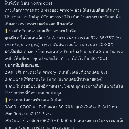
พื้นที่เปิด (เช่น Northridge)
ทางเลือกการถอนตัว 3 ทางของ Armory ช่วยให้ปรับเปลี่ยนเส้นทาง
ได้: หากปะทะใกล้ศูนย์บัญชาการ? ให้เปลี่ยนไปออกทางตะวันตกเพื่อ
เลี่ยงการจราจรทางตะวันออกเฉียงเหนือ
ประสิทธิภาพแบบลุยเดี่ยว vs มาเป็นทีม
ลุยเดี่ยว:
ได้โทเคนเต็มๆ ไม่ต้องหาร อัตราการรอดชีวิต 65-78% (ชุด
ประหยัด/มาตรฐาน) การเจอทีมอื่นจะลดโอกาสรอดลง 20-30%
มาเป็นทีม:
ต้องหารโทเคนแต่ได้เปรียบเรื่องจำนวน ทีม 3 คนสามารถ
เคลียร์พื้นที่หลายจุดพร้อมกันได้ (ทำรอบได้เร็วขึ้น 30-40%)
ขนาดทีมที่เหมาะสม:
2 คน: เส้นทางตรงใน Armory (คนหนึ่งเคลียร์ อีกคนคุมเชิง)
3 คน: ย่านที่พักอาศัยใน Farm (แยกกันคุมบ้านหลายหลัง)
4 คน: ไม่ค่อยมีประสิทธิภาพเพราะโทเคนถูกหารมากเกินไป ยกเว้นใน
TV Station ที่มีความหนาแน่นสูง
การฉวยโอกาสช่วงคนเล่นน้อย
03:00 - 07:00 น.: PvP ลดลง 60-70%, ผู้เล่นในห้อง 6-8/12 คน
เทียบกับช่วงปกติ 12/12 คน
เช้าวันเสาร์-อาทิตย์ (06:00 - 09:00 น.): คนเยอะกว่าวันธรรมดาเล็ก
น้อย แต่ยังน้อยกว่าช่วงเวลาเร่งด่วนมาก