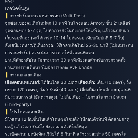
ครั้ง)
เทคนิคขั้นสูง
การฟาร์มแบบวนหลายรอบ (Multi-Pass)
จุดซ่อนของจะเกิดใหม่ทุก 10 นาที ในโรงนอน Armory ชั้น 2: เคลียร์
จุดซ่อนของ 5-7 จุด, ไปทำภารกิจในบังเกอร์ให้เสร็จ, แล้ววนกลับมา
เก็บรอบที่สอง (จะได้การ์ด 10-14 ใบต่อรอบ เทียบกับปกติ 5-7 ใบ)
ลังเสบียงทหาร/ตู้เก็บอาวุธ: ใช้เวลาเกิดใหม่ 25-30 นาที (ไม่เหมาะกับ
การวนฟาร์ม) ควรเน้นการกวาดให้ทั่วแผนที่แทน
ย่านที่พักอาศัยใน Farm: เวลา 30 นาทีเพียงพอสำหรับการกวาดทั้ง
ย่านสองรอบเต็มหากไม่มีการปะทะ PvP มากนัก
การแยกแยะเสียง
เสียงคอนเทนเนอร์:
ได้ยินไกล 30 เมตร
เสียงเท้า:
เดิน (10 เมตร), วิ่ง
เหยาะ (20 เมตร), วิ่งสปรินต์ (40 เมตร)
เสียงปืน:
เก็บเสียง = ผู้เล่นที่
มีประสบการณ์ (อันตรายสูง), ไม่เก็บเสียง = โอกาสในการเข้าแจม
(Third-party)
โปรโตคอลฉุกเฉิน
มีโทเคน 12 อันขึ้นไปแล้วโดนซุ่มโจมตี? ให้ถอนตัวทันที ตัดสายตาคู่
ต่อสู้ แล้ววิ่งสปรินต์ไปยังจุดถอนตัวที่ใกล้ที่สุด
ระเบิดควัน: บดบังทัศนวิสัยได้ 8 วินาที สร้างระยะห่าง 50 เมตรใน