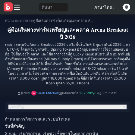
ค้นหา
ภาษาไทย
/
หน้าแรก
/
ข่าวสาร
/
คู่มือเส้นทางฟาร์มเหรียญและตลาด Arena Breakout ปี 2026
คู่มือเส้นทางฟาร์มเหรียญและตลาด Arena Breakout
ปี 2026
เทศกาลตรุษจีน Arena Breakout 2026 จะเริ่มขึ้นในวันที่ 3 กุมภาพันธ์ 2026 เวลา
UTC+0 โดยเหรียญตรุษจีน (Spring Tokens) มีวัตถุประสงค์การใช้งานสองแบบ
คือ: ใช้ซื้อของในตลาด และใช้แลกรางวัลที่ตู้ Lucky Kiosk (เปิดวันที่ 9 กุมภาพันธ์)
สำหรับกล่องเสบียงทหาร (Military Supply Crates) จะมีอัตราการดรอปการ์ดสูงถึง
85% และมีโอกาส 30% ที่จะได้ระดับ Rare ขึ้นไป ส่วนเส้นทางรอบนอกคลังแสง
(Armory Perimeter Route) จะสามารถเก็บกล่องได้ 18-22 กล่องภายใน 15 นาที
ในช่วงเวลาที่ไม่ใช่ช่วงพีค รายการที่ควรซื้อเป็นอันดับแรกคือ: คีย์การ์ดสีน้ำเงิน
(ราคา 8,000 Koen มูลค่า 18,000 Koen) และคีย์การ์ดสีแดง (ราคา 25,000
Koen มูลค่า 65,000 Koen)
ผู้เขียน:
Sarah Mitchell
เผยแพร่เมื่อ:
2026/02/07
6 min อ่าน
สารบัญ
กำหนดการกิจกรรมและระบบโทเคน
วันที่สำคัญ:
3 ก.พ.: เริ่มกิจกรรม, เริ่มช่วงซื้อขายในตลาดเท่านั้น