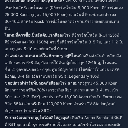
ควรเลือกตลาดหรือ Lucky Kiosk?
จัดสรร 60-70% สำหรับไอเทม
เพิ่มประสิทธิภาพในตลาด (คีย์การ์ดน้ำเงิน 8,000 Koen, คีย์การ์ดแดง
25,000 Koen, กุญแจ 15,000 Koen) ก่อนวันที่ 9 ก.พ. และสำรอง
30-40% สำหรับ Kiosk การซื้อในตลาดจะช่วยสร้างผลตอบแทนทบ
ต้น
ไอเทมที่ควรซื้อเป็นอันดับแรกคืออะไร?
คีย์การ์ดน้ำเงิน (ROI 125%),
คีย์การ์ดแดง (ROI 160%) ควรซื้อคีย์การ์ดน้ำเงิน 3-5 ใบ, แดง 1-2 ใบ
และกุญแจ 5-10 ดอกก่อนวันที่ 9 ก.พ.
ตำแหน่งคอนเทนเนอร์ใน Armory อยู่ที่ไหนบ้าง?
คลังสินค้าหลัก: ลัง
เสบียงทหาร 6-8 ลัง, บังเกอร์ใต้ดิน: ตู้เก็บอาวุธ 12-15 ตู้, โรงนอน
ชั้น 2: จุดซ่อนของ 5-7 จุด, ศูนย์บัญชาการ (ใช้คีย์การ์ดแดง): เคสที่
ล็อกอยู่ 3-4 อัน (อัตราพบการ์ด 95%, Legendary 10%)
ชุดอุปกรณ์ฟาร์มที่ปลอดภัยคืออะไร?
สายมาตรฐาน 45,000 Koen:
อัตราการรอดชีวิต 78% (อาวุธเก็บเสียง, เกราะเลเวล 3-4, กระเป๋า
60+ ช่อง, 2-3 IFAK) สายประหยัด 15,000 Koen สำหรับ Farm (รอด
ชีวิต 65%) สายพรีเมียม 120,000 Koen สำหรับ TV Station/ศูนย์
บัญชาการ (รอดชีวิต 89%)
รับรางวัลเทศกาลฤดูใบไม้ผลิให้สูงสุด!
เติมเงิน Arena Breakout ทันที
ที่ BitTopup เพื่อธุรกรรมที่รวดเร็วและปลอดภัย รับไอเทมตลาดระดับ