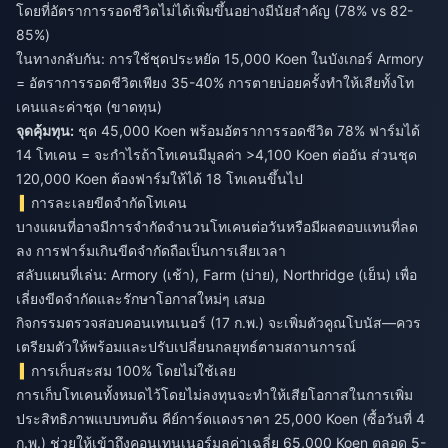
โดยที่อัตราการรอดชีวิตไม่ได้เพิ่มขึ้นอย่างมีนัยสำคัญ (78% vs 82-
85%)
ในทางกลับกัน: การใช้ชุดประหยัด 15,000 Koen ในบังเกอร์ Armory
= อัตราการรอดชีวิตเพียง 35-40% การตายบ่อยครั้งทำให้เสียทั้งโท
เคนและค่าชุด (ขาดทุน)
จุดคุ้มทุน:
ชุด 45,000 Koen พร้อมอัตราการรอดชีวิต 78% ฟาร์มได้
14 โทเคน = จะกำไรถ้าโทเคนมีมูลค่า >4,100 Koen ต่ออัน ส่วนชุด
120,000 Koen ต้องฟาร์มให้ได้ 18 โทเคนขึ้นไป
การละเลยขีดจำกัดโทเคน
บางแผนที่อาจมีการจำกัดจำนวนโทเคนต่อวันหรือมีผลตอบแทนที่ลด
ลง การฟาร์มเกินขีดจำกัดถือเป็นการเสียเวลา
สลับแผนที่เล่น: Armory (เช้า), Farm (บ่าย), Northridge (เย็น) เพื่อ
เลี่ยงขีดจำกัดและรักษาโอกาสใหม่ๆ เสมอ
กิจกรรมตรวจสอบคอนเทนเนอร์ (17 ก.พ.) จะเพิ่มตัวคูณโบนัส—ควร
เตรียมตัวให้พร้อมและปรับเปลี่ยนกลยุทธ์ตามสถานการณ์
การเก็บสะสม 100% โดยไม่ใช้เลย
การเก็บโทเคนทั้งหมดไว้โดยไม่ลงทุนจะทำให้เสียโอกาสในการเพิ่ม
ประสิทธิภาพแบบทบต้น คีย์การ์ดแดงราคา 25,000 Koen (ซื้อวันที่ 4
ก.พ.) ช่วยให้เข้าถึงคอนเทนเนอร์มูลค่าเฉลี่ย 65,000 Koen ตลอด 5-