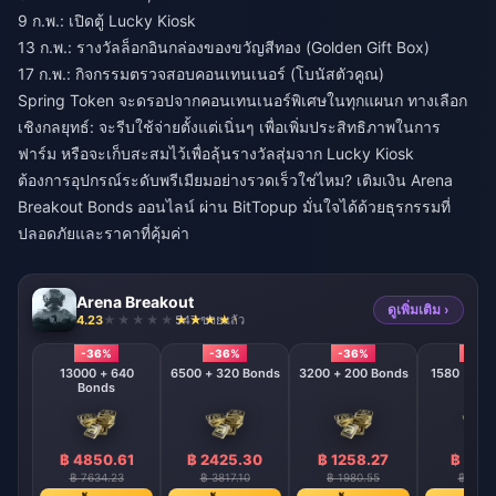
9 ก.พ.: เปิดตู้ Lucky Kiosk
13 ก.พ.: รางวัลล็อกอินกล่องของขวัญสีทอง (Golden Gift Box)
17 ก.พ.: กิจกรรมตรวจสอบคอนเทนเนอร์ (โบนัสตัวคูณ)
Spring Token จะดรอปจากคอนเทนเนอร์พิเศษในทุกแผนก ทางเลือก
เชิงกลยุทธ์: จะรีบใช้จ่ายตั้งแต่เนิ่นๆ เพื่อเพิ่มประสิทธิภาพในการ
ฟาร์ม หรือจะเก็บสะสมไว้เพื่อลุ้นรางวัลสุ่มจาก Lucky Kiosk
ต้องการอุปกรณ์ระดับพรีเมียมอย่างรวดเร็วใช่ไหม?
เติมเงิน Arena
Breakout Bonds ออนไลน์
ผ่าน BitTopup มั่นใจได้ด้วยธุรกรรมที่
ปลอดภัยและราคาที่คุ้มค่า
Arena Breakout
ดูเพิ่มเติม ›
4.23
547 ขายแล้ว
-36%
-36%
-36%
-36
13000 + 640
6500 + 320 Bonds
3200 + 200 Bonds
Bonds
฿ 4850.61
฿ 2425.30
฿ 1258.27
฿ 620
฿ 7634.23
฿ 3817.10
฿ 1980.55
฿ 975.