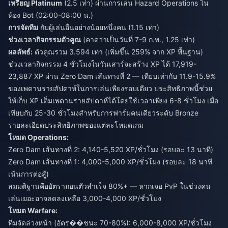
เหรียญ Platinum
(2.5 เท่า) ผ่านการเล่น Hazard Operations ใน
ห้อง Bot (02:00-08:00 น.)
การจัดทีม
กับผู้เล่นอื่นอย่างน้อยหนึ่งคน (1.15 เท่า)
ช่วงเวลากิจกรรมตัวคูณ
(คาดว่าเป็นวันที่ 7-9 ก.พ., 1.25 เท่า)
ผลลัพธ์:
ตัวคูณรวม 3.594 เท่า (เพิ่มขึ้น 259% จาก XP พื้นฐาน)
ช่วงเวลากิจกรรม 4 ชั่วโมงในวันเสาร์จะสร้าง XP ได้ 17,919-
23,887 XP ผ่าน Zero Dam เส้นทางที่ 2 — เทียบเท่ากับ 11.9-15.9%
ของเพดานรายสัปดาห์ในการเล่นเพียงรอบเดียว ประสิทธิภาพนี้ช่วย
ให้เก็บ XP เต็มเพดานรายสัปดาห์ได้โดยใช้เวลาเพียง 6-8 ชั่วโมง เมื่อ
เทียบกับ 25-30 ชั่วโมงสำหรับการฟาร์มคนเดียวระดับ Bronze
รายละเอียดประสิทธิภาพของแต่ละโหมดเกม
โหมด Operations:
Zero Dam เส้นทางที่ 2: 4,140-5,520 XP/ชั่วโมง (รอบละ 13 นาที)
Zero Dam เส้นทางที่ 1: 4,000-5,000 XP/ชั่วโมง (รอบละ 18 นาที
เน้นการต่อสู้)
สมมติฐานคืออัตราถอนตัวสำเร็จ 80%+ — หากเจอ PvP ในช่วงคน
เล่นเยอะอาจลดลงเหลือ 3,000-4,000 XP/ชั่วโมง
โหมด Warfare:
ทีมจัดล่วงหน้า (อัตร��ชนะ 70-80%): 6,000-8,000 XP/ชั่วโมง