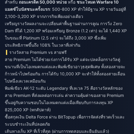
สำหรับ
ถอนเครดิต 50,000 หน่วย
หรือ
ชนะโหมด Warfare 10
แมตช์
โบนัสชนะครั้งแรก
: 500-800 XP ทำให้มีฐาน XP รายวันอยู่ที่
2,100-3,200 XP จากภารกิจเพียงอย่างเดียว
เหรียญรางวัลผลงานจะเปลี่ยนค่าพื้นฐานผ่านการคูณ การวิ่ง Zero
Dam ที่ได้ 1,200 XP พร้อมเหรียญ Bronze (1.2 เท่า) จะได้ 1,440 XP
ในขณะที่ Platinum (2.5 เท่า) จะได้ถึง 3,000 XP ซึ่งเพิ่ม
ประสิทธิภาพขึ้นถึง 108% ในเวลาที่เท่ากัน
รางวัลสาย Premium vs สายฟรี
สาย Premium ไม่ได้ช่วยเร่งการได้รับ XP แต่จะปลดล็อกรางวัลคู่
ขนานที่เป็นไอเทมตกแต่งและพิมพ์เขียวอาวุธสุดพิเศษ ทั้งสองสายจะ
ก้าวหน้าไปพร้อมกัน การได้รับ 10,000 XP จะทำให้ทั้งสองสายเลื่อน
ไปหนึ่งเลเวลเหมือนกัน
พิมพ์เขียว AK-12 ระดับ Legendary ที่เลเวล 75 คือรางวัลหลักของ
สาย Premium ที่ส่งผลต่อการเล่น ค่าความคุ้มค่าของสาย Premium
ขึ้นอยู่กับความชอบในไอเทมตกแต่งเมื่อเทียบกับการลงทุน XP
825,000 XP (หกสัปดาห์)
ซื้อสกุลเงิน Delta Force
ผ่าน BitTopup เพื่อการจัดส่งที่รวดเร็วและ
ระบบชำระเงินที่ปลอดภัย
เส้นทางเก็บ XP ที่เร็วที่สุด (ผ่านการทดสอบและยืนยันแล้ว)