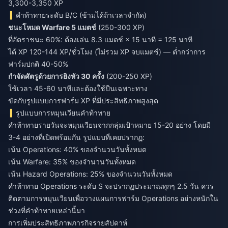
3,300-3,350 XP
คำท้าทายระดับ B/C (ข้ามได้ถ้าเวลาจำกัด)
ชนะโหมด Warfare 5 แมตช์
(250-300 XP)
ที่อัตราชนะ 60%: ต้องเล่น 8.3 แมตช์ × 15 นาที = 125 นาที
ได้ XP 120-144 XP/ชั่วโมง (ไม่รวม XP จบแมตช์) — ต่ำกว่าการ
ฟาร์มปกติ 40-50%
กำจัดศัตรูด้วยการยิงหัว 30 ครั้ง
(200-250 XP)
ใช้เวลา 45-60 นาทีและต้องใช้ปืนเฉพาะทาง
ขัดกับรูปแบบการฟาร์ม XP ที่มีประสิทธิภาพสูงสุด
รูปแบบการหมุนเวียนคำท้าทาย
คำท้าทายรายวันจะหมุนเวียนจากกลุ่มเป้าหมาย 15-20 อย่าง โดยมี
3-4 อย่างที่เปิดพร้อมกัน รูปแบบที่เคยปรากฏ:
เน้น Operations: 40% ของจำนวนวันทั้งหมด
เน้น Warfare: 35% ของจำนวนวันทั้งหมด
เน้น Hazard Operations: 25% ของจำนวนวันทั้งหมด
คำท้าทาย Operations ระดับ S จะปรากฏประมาณทุกๆ 2.5 วัน ควร
ติดตามการหมุนเวียนเพื่อวางแผนการฟาร์ม Operations อย่างหนักใน
ช่วงที่คำท้าทายเหล่านี้มา
การเพิ่มประสิทธิภาพภารกิจรายสัปดาห์