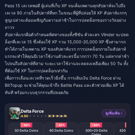
Pass 15 เลเวลพอดี ผู้เล่นที่เก็บ XP จนเต็มเพดานทุกสัปดาห์จะไปถึง
เลเวล 90 ภายในสัปดาห์ที่หก ในขณะที่ผู้ที่ปล่อยให้ XP สัปดาห์แรกๆ
สูญเปล่าจะต้องเผชิญกับความล่าช้าในการปลดล็อกของรางวัลอย่าง
ถาวร
สัปดาห์แรกคือตัวกำหนดทิศทางของทั้งซีซัน ตัวละคร Vlinder จะปลด
ล็อกที่เลเวล 15 ซึ่งต้องใช้ XP รวม 15,000-20,000 XP ซึ่งสามารถ
ทำได้ภายในเพดาน XP ของสัปดาห์แรก การปลดล็อกภายในสัปดาห์
แรกจะทำให้คุณมีเวลาใช้งานตัวละครนี้มากกว่า 70 วัน แต่หากล่าช้า
ไปจนถึงสัปดาห์ที่สาม ระยะเวลาใช้งานจะลดลงเหลือเพียง 50 วัน ทั้ง
ที่ต้องใช้ XP ในการปลดล็อกเท่ากัน
เพื่อการเลื่อนเลเวลที่รวดเร็วยิ่งขึ้น การ
เติมเงิน Delta Force
ผ่าน
BitTopup จะช่วยให้คุณเข้าถึง Battle Pass และตัวช่วยเพิ่ม XP ได้
ทันที พร้อมระบบธุรกรรมที่ปลอดภัย
Delta Force
ดูเพิ่มเติม ›
4.90
909 ขายแล้ว
-42%
-41%
-40%
-39
30 Delta Coins
60 Delta Coins
300+20 Delta
420 + 40 
Coins
Coin