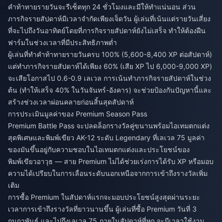
คำท้าทายรายวันจะรีเซ็ตทุก 24 ชั่วโมงและมีให้ทำแน่นอน ส่วน
ภารกิจรายสัปดาห์มีเวลาจำกัดเพียงเจ็ดวัน ผู้เล่นที่เน้นแต่รายวันเสี่ยง
ที่จะไปถึงวันอาทิตย์โดยที่ภารกิจรายสัปดาห์ยังไม่เสร็จ ทำให้ต้องฝืน
ฟาร์มในช่วงเวลาที่มีประสิทธิภาพต่ำ
ผู้เล่นที่ทำคำท้าทายรายวันครบ 100% (5,600-8,400 XP ต่อสัปดาห์)
แต่ทำภารกิจรายสัปดาห์ได้เพียง 60% (เสีย XP ไป 6,000-9,000 XP)
จะเสียโอกาสไป 0.6-0.9 เลเวล การเน้นทำภารกิจรายสัปดาห์ในช่วง
ต้น (ทำให้เสร็จ 40% ในวันจันทร์-อังคาร) จะช่วยป้องกันปัญหานี้และ
สร้างช่วงเวลาผ่อนคลายก่อนสิ้นสุดสัปดาห์
การประเมินมูลค่าของ Premium Season Pass
Premium Battle Pass จะปลดล็อกรางวัลคู่ขนานพร้อมไอเทมตกแต่ง
สุดพิเศษและพิมพ์เขียว AK-12 ระดับ Legendary ที่เลเวล 75 มูลค่า
ของมันขึ้นอยู่กับความชอบในไอเทมตกแต่งและประโยชน์ของ
พิมพ์เขียวอาวุธ — สาย Premium ไม่ได้ช่วยเร่งการได้รับ XP หรือมอบ
ความได้เปรียบในการเลื่อนระดับนอกเหนือจากการเข้าถึงรางวัลเพิ่ม
เติม
การซื้อ Premium ในสัปดาห์แรกจะมอบประโยชน์สูงสุดผ่านระยะ
เวลาการเข้าถึงรางวัลที่ยาวนานขึ้น ผู้เล่นที่ซื้อ Premium วันที่ 3
กุมภาพันธ์ และไปถึงเลเวล 75 ภายในสัปดาห์ที่หก จะมีเวลาใช้งาน