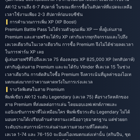
AK-12 นานถึง 6-7 สัปดาห์ ในขณะที่การซื้อในสัปดาห์ที่แปดจะเหลือ
เวลาใช้งานเพียง 2-3 สัปดาห์ก่อนจบซีซัน
การคำนวณการเพิ่ม XP (XP Boost)
Premium Battle Pass ไม่ได้รวมตัวคูณเพิ่ม XP — ทั้งผู้เล่นสาย
Premium และสายฟรีจะได้รับ XP เท่ากันจากทุกกิจกรรมและไปถึง
เลเวลเดียวกันในเวลาเดียวกัน การซื้อ Premium จึงไม่ได้ช่วยลดเวลา
ในการฟาร์ม XP เลย
ผู้เล่นสายฟรีที่ไปถึงเลเวล 75 ต้องลงทุน XP 825,000 XP (หกสัปดาห์)
เท่ากับผู้เล่นสาย Premium และจะได้รับ Vlinder ที่เลเวล 15 ในช่วง
เวลาเดียวกัน การตัดสินใจซื้อ Premium จึงควรเน้นที่มูลค่าของไอเท
มตกแต่งมากกว่าความคาดหวังในการเร่งเลเวล
รางวัลพิเศษในสาย Premium
พิมพ์เขียว AK-12 ระดับ Legendary (เลเวล 75) คือรางวัลหลักของ
สาย Premium ที่ส่งผลต่อการเล่น โดยมอบเอฟเฟกต์ภาพและ
แอนิเมชันการฆ่าที่ไม่เหมือนใคร พิมพ์เขียวระดับ Legendary ไม่ได้
มอบความได้เปรียบด้านค่าสถานะเหนืออาวุธมาตรฐาน แต่ช่วยยก
ระดับประสบการณ์การเล่นผ่านความสวยงามที่โดดเด่น
เลเวล 1-74 และ 76-150 จะมีแต่ไอเทมตกแต่งเท่านั้น (สกินปืน, ชุด