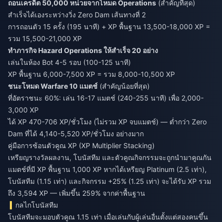
ถอนเครดิต 50,000 หน่วยจากโหมด Operations
(สำคัญที่สุด)
สำเร็จได้เองระหว่างวิ่ง Zero Dam เส้นทางที่ 2
การถอนตัว 15 ครั้ง (195 นาที) + XP พื้นฐาน 13,500-18,000 XP =
รวม 15,500-21,000 XP
ทำภารกิจ Hazard Operations ให้สำเร็จ 20 อย่าง
เล่นในห้อง Bot 4-5 รอบ (100-125 นาที)
XP พื้นฐาน 6,000-7,500 XP = รวม 8,000-10,500 XP
ชนะโหมด Warfare 10 แมตช์
(สำคัญน้อยที่สุด)
ที่อัตราชนะ 60%: เล่น 16-17 แมตช์ (240-255 นาที) เพื่อ 2,000-
3,000 XP
ได้ XP 470-706 XP/ชั่วโมง (ไม่รวม XP จบแมตช์) — ต่ำกว่า Zero
Dam ที่ได้ 4,140-5,520 XP/ชั่วโมง อย่างมาก
คู่มือการซ้อนตัวคูณ XP (XP Multiplier Stacking)
เหรียญรางวัลผลงาน, โบนัสทีม และตัวคูณกิจกรรมจะถูกนำมาคูณกัน
แมตช์ที่มี XP พื้นฐาน 1,000 XP หากได้เหรียญ Platinum (2.5 เท่า),
โบนัสทีม (1.15 เท่า) และกิจกรรม +25% (1.25 เท่า) จะได้รับ XP รวม
ถึง 3,594 XP — เพิ่มขึ้น 259% จากค่าพื้นฐาน
กลไกโบนัสทีม
โบนัสทีมจะมอบตัวคูณ 1.15 เท่า เมื่อเล่นกับผู้เล่นอื่นตั้งแต่สองคนขึ้น