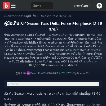
ค้นหา
ภาษาไทย
/
หน้าแรก
/
ข่าวสาร
/
คู่มือเก็บ XP Season Pass Delta Force Morphosis (3-10 ก.พ.)
คู่มือเก็บ XP Season Pass Delta Force Morphosis (3-10
ก.พ.)
ซีซัน Morphosis จะเปิดตัวในวันที่ 3-4 กุมภาพันธ์ 2026 มาพร้อมกับ Battle Pass
150 เลเวล และจำกัด XP รายสัปดาห์ที่ 150,000 XP ซึ่งการจำกัดรายสัปดาห์นี้จะ
ทำให้คุณเลื่อนระดับได้เพียง 15 เลเวลต่อสัปดาห์ ส่งผลให้เจ็ดวันแรกมีความสำคัญ
อย่างยิ่งต่อการคว้าของรางวัลที่จำกัดเวลา เช่น เจ้าหน้าที่ Vlinder ที่ระดับ 15 การ
ฟาร์ม XP ที่มีประสิทธิภาพที่สุดคือการผสมผสานระหว่าง Zero Dam เส้นทางที่ 2
(4,140-5,520 XP/ชั่วโมง ในรอบ 13 นาที) ร่วมกับการเล่นในล็อบบี้บอทของโหมด
Hazard Operations ในช่วงเวลาเซิร์ฟเวอร์ 02:00-08:00 น. ทั้งนี้ การจะไปให้ถึง
ระดับ 75 เพื่อรับพิมพ์เขียวระดับตำนานของ AK-12 ต้องใช้ XP รวมทั้งหมด
825,000 XP ตลอดระยะเวลาหกสัปดาห์
ผู้เขียน:
David Kim
เผยแพร่เมื่อ:
2026/02/06
12 min อ่าน
สารบัญ
เปิดตัว Season Morphosis: ช่วงเวลาสัปดาห์แรกที่สำคัญที่สุด (3-10
ก.พ.)
ขีดจำกัด XP รายสัปดาห์ที่ 150,000 XP นั้นเทียบเท่ากับเลเวล Battle