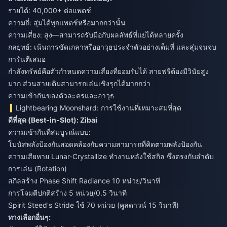
รายได้: 40,000+ ต่อแพตช์
ความถี่: สุ่มได้ทุกแพตช์หรือมากกว่านั้น
ความเสี่ยง: สูง—สามารถรับมือกับผลลัพธ์ที่แย่ได้หลายครั้ง
กลยุทธ์: เน้นการขัดเกลาหรืออาวุธประจำตัวอย่างเต็มที่ และสุ่มจนจบ
การันตีเสมอ
กำลังทรัพย์คือตัวกำหนดความเสี่ยงที่ยอมรับได้ สายฟรีต้องมีวินัยสูง
มาก ส่วนสายเติมสามารถเล่นเชิงรุกได้มากกว่า
ความเข้ากันของตัวละครและอาวุธ
Lightbearing Moonshard: การใช้งานที่เหมาะสมที่สุด
ดีที่สุด (Best-in-Slot): Zibai
ความเข้ากันที่สมบูรณ์แบบ:
โบนัสพลังป้องกันสอดคล้องกับความสามารถที่คิดตามพลังป้องกัน
ความเสียหาย Lunar-Crystallize ทำงานหลังใช้สกิล ซึ่งตรงกับลำดับ
การเล่น (Rotation)
สกิลสร้าง Phase Shift Radiance 10 หน่วย/วินาที
การโจมตีปกติสร้าง 5 หน่วย/0.5 วินาที
Spirit Steed's Stride ใช้ 70 หน่วย (คูลดาวน์ 15 วินาที)
ทางเลือกอื่นๆ: