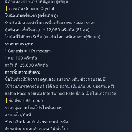
นี่คือแหล่งรายได้ซ้ำที่มีมูลค่าสูงที่สุด
การเติม Genesis Crystal
โบนัสเติมครั้งแรก (ครั้งเดียว):
รับคริสตัลสองเท่าในการซื้อครั้งแรกของแต่ละราคา
คุ้มที่สุด: แพ็กใหญ่สุด = 12,960 คริสตัล (81 สุ่ม)
โบนัสนี้ไม่มีการรีเซ็ต (ยกเว้นโอกาสพิเศษจากผู้พัฒนา)
ราคามาตรฐาน:
1 Genesis = 1 Primogem
1 สุ่ม: 160 คริสตัล
การันตี: 25,600 คริสตัล
การเพิ่มความคุ้มค่า:
ซื้อในช่วงที่มีกิจกรรมคูณสอง (หายาก เช่น ช่วงครบรอบปี)
ใช้ร่วมกับพรดวงจันทร์ (ได้ 90 ต่อวัน เทียบกับ 60 ของสายฟรี)
Battle Pass ช่วยเพิ่ม Intertwined Fate อีก 5 เม็ดในแถวรางวัล
ข้อดีของ BitTopup
ราคาคุ้มค่าพร้อมโปรโมชั่นต่างๆ
ส่งของไว/ทันที
ชำระเงินปลอดภัยด้วยระบบเข้ารหัส
ฝ่ายสนับสนุนลูกค้าตลอด 24 ชั่วโมง