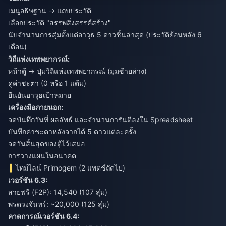
เมนูอธิษฐาน → แถบประวัติ
เลือกประวัติ "สรรพสิ่งสรรค์สร้าง"
นับจำนวนการสุ่มตั้งแต่อาวุธ 5 ดาวชิ้นล่าสุด (ประวัติย้อนหลัง 6
เดือน)
วิถีแห่งเทพพยากรณ์:
หน้าตู้ → ปุ่มวิถีแห่งเทพพยากรณ์ (มุมซ้ายล่าง)
ดูค่าชะตา (0 หรือ 1 แต้ม)
ยืนยันอาวุธเป้าหมาย
เครื่องมือภายนอก:
จดบันทึกวันที่ ผลลัพธ์ และจำนวนการันตีลงใน Spreadsheet
บันทึกค่าชะตาหลังจากได้ 5 ดาวแต่ละครั้ง
จดวันสิ้นสุดของตู้ไว้เสมอ
การวางแผนในอนาคต
ไทม์ไลน์ Primogem (2 แพตช์ถัดไป)
เวอร์ชัน 6.3:
สายฟรี (F2P): 14,540 (107 สุ่ม)
พรดวงจันทร์: ~20,000 (125 สุ่ม)
คาดการณ์เวอร์ชัน 6.4: