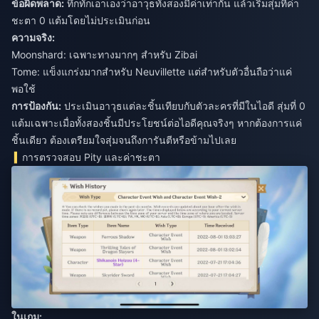
ข้อผิดพลาด:
ทึกทักเอาเองว่าอาวุธทั้งสองมีค่าเท่ากัน แล้วเริ่มสุ่มที่ค่า
ชะตา 0 แต้มโดยไม่ประเมินก่อน
ความจริง:
Moonshard: เฉพาะทางมากๆ สำหรับ Zibai
Tome: แข็งแกร่งมากสำหรับ Neuvillette แต่สำหรับตัวอื่นถือว่าแค่
พอใช้
การป้องกัน:
ประเมินอาวุธแต่ละชิ้นเทียบกับตัวละครที่มีในไอดี สุ่มที่ 0
แต้มเฉพาะเมื่อทั้งสองชิ้นมีประโยชน์ต่อไอดีคุณจริงๆ หากต้องการแค่
ชิ้นเดียว ต้องเตรียมใจสุ่มจนถึงการันตีหรือข้ามไปเลย
การตรวจสอบ Pity และค่าชะตา
ในเกม: