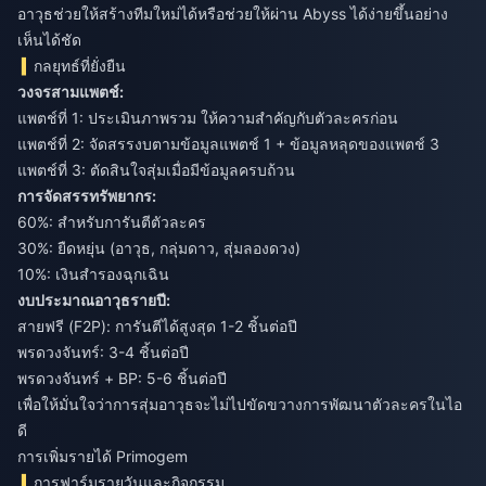
อาวุธช่วยให้สร้างทีมใหม่ได้หรือช่วยให้ผ่าน Abyss ได้ง่ายขึ้นอย่าง
เห็นได้ชัด
กลยุทธ์ที่ยั่งยืน
วงจรสามแพตช์:
แพตช์ที่ 1: ประเมินภาพรวม ให้ความสำคัญกับตัวละครก่อน
แพตช์ที่ 2: จัดสรรงบตามข้อมูลแพตช์ 1 + ข้อมูลหลุดของแพตช์ 3
แพตช์ที่ 3: ตัดสินใจสุ่มเมื่อมีข้อมูลครบถ้วน
การจัดสรรทรัพยากร:
60%: สำหรับการันตีตัวละคร
30%: ยืดหยุ่น (อาวุธ, กลุ่มดาว, สุ่มลองดวง)
10%: เงินสำรองฉุกเฉิน
งบประมาณอาวุธรายปี:
สายฟรี (F2P): การันตีได้สูงสุด 1-2 ชิ้นต่อปี
พรดวงจันทร์: 3-4 ชิ้นต่อปี
พรดวงจันทร์ + BP: 5-6 ชิ้นต่อปี
เพื่อให้มั่นใจว่าการสุ่มอาวุธจะไม่ไปขัดขวางการพัฒนาตัวละครในไอ
ดี
การเพิ่มรายได้ Primogem
การฟาร์มรายวันและกิจกรรม