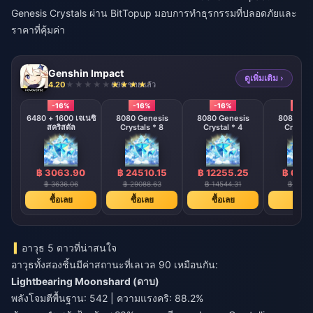
Genesis Crystals
ผ่าน BitTopup มอบการทำธุรกรรมที่ปลอดภัยและ
ราคาที่คุ้มค่า
Genshin Impact
ดูเพิ่มเติม ›
4.20
696 ขายแล้ว
-16%
-16%
-16%
-16%
6480 + 1600 เจเนซิ
8080 Genesis
8080 Genesis
8080 Gen
สคริสตัล
Crystals * 8
Crystal * 4
Crystal 
฿ 3063.90
฿ 24510.15
฿ 12255.25
฿ 6127
฿ 3636.06
฿ 29088.63
฿ 14544.31
฿ 7272
ซื้อเลย
ซื้อเลย
ซื้อเลย
ซื้อเล
อาวุธ 5 ดาวที่น่าสนใจ
อาวุธทั้งสองชิ้นมีค่าสถานะที่เลเวล 90 เหมือนกัน:
Lightbearing Moonshard (ดาบ)
พลังโจมตีพื้นฐาน: 542 | ความแรงคริ: 88.2%