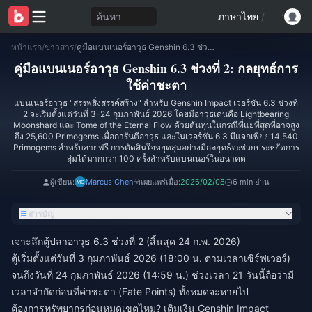
ค้นหา
ภาษาไทย
/
หน้าแรก
/
ข่าวสาร
/
คู่มือแบนเนอร์อาวุธ Genshin 6.3 ช่วงที่ 2: กลยุทธ์การใช้ค่าชะตา
คู่มือแบนเนอร์อาวุธ Genshin 6.3 ช่วงที่ 2: กลยุทธ์การ
ใช้ค่าชะตา
แบนเนอร์อาวุธ "สรรพสิ่งสรรค์สร้าง" สำหรับ Genshin Impact เวอร์ชัน 6.3 ช่วงที่
2 จะเริ่มตั้งแต่วันที่ 3-24 กุมภาพันธ์ 2026 โดยมีอาวุธเด่นคือ Lightbearing
Moonshard และ Tome of the Eternal Flow ด้วยต้นทุนในกรณีที่แย่ที่สุดที่อาจสูง
ถึง 25,600 Primogems เพื่อการันตีอาวุธ และในเวอร์ชัน 6.3 มีแจกเพียง 14,540
Primogems สำหรับสายฟรี การตัดสินใจหยุดสุ่มอย่างมีกลยุทธ์จะช่วยประหยัดการ
สุ่มได้มากกว่า 100 ครั้งสำหรับแบนเนอร์ในอนาคต
ผู้เขียน:
Marcus Chen
เผยแพร่เมื่อ:
2026/02/08
6 min อ่าน
สารบัญ
เจาะลึกตู้ปลาอาวุธ 6.3 ช่วงที่ 2 (สิ้นสุด 24 ก.พ. 2026)
ตู้เริ่มตั้งแต่วันที่ 3 กุมภาพันธ์ 2026 (18:00 น. ตามเวลาเซิร์ฟเวอร์)
จนถึงวันที่ 24 กุมภาพันธ์ 2026 (14:59 น.) ช่วงเวลา 21 วันนี้ถือว่ามี
เวลาจำกัดก่อนที่ค่าชะตา (Fate Points) ทั้งหมดจะหายไป
ต้องการทรัพยากรก่อนหมดเขตไหม?
เติมเงิน Genshin Impact