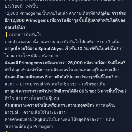
ประโยชน์" เท่านั้น
12,800 Primogems นั้นหายไปแล้ว คำถามเดียวที่สำคัญคือ:
การจ่าย
อีก 12,800 Primogems เพื่อการันตีอาวุธชิ้นนี้คุ้มค่าสำหรับไอดีของ
คุณหรือไม่?
กรอบการตัดสินใจ
ตอบคำถามเหล่านี้ตามตรงก่อนจะตัดสินใจไปต่อที่ค่าชะตา 1 แต้ม:
อาวุธนี้ช่วยให้ผ่าน Spiral Abyss เร็วขึ้น 10 วินาทีขึ้นไปหรือไม่?
ถ้า
ไม่ ผลประโยชน์ถือว่าน้อยมาก
ฉันจะมี Primogems เหลือมากกว่า 25,000 หลังจากได้การันตีไหม?
ถ้าไม่ คุณกำลังทำให้การสุ่มตัวละครในอนาคตตกอยู่ในความเสี่ยง
ฉันจะเสียดายตัวละคร 5 ดาวตัวถัดไปมากกว่าอาวุธชิ้นนี้ไหม?
ตัว
ละคร = ประสบการณ์การเล่นใหม่; อาวุธ = เสริมของเดิม
อาวุธ 4 ดาวสามารถทำประสิทธิภาพได้ถึง 80% ของ 5 ดาวชิ้นนี้ไหม?
ถ้าใช่ ส่วนต่างนั้นอาจไม่คุ้มทุน
ฉันสุ่มเพราะความจำเป็นหรือเพราะความหงุดหงิด?
การสุ่มด้วย
อารมณ์ = ความเสียใจในระยะยาว
หากคำตอบส่วนใหญ่เป็นไปในทางลบ ให้หยุดที่ค่าชะตา 1 แต้ม
วิเคราะห์ต้นทุน Primogem