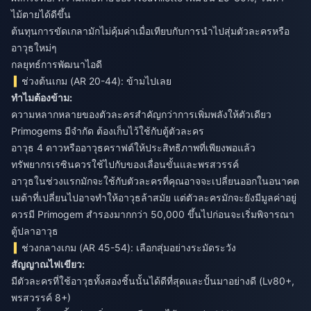
ไม้ตายได้ดีขึ้น
ต้นทุนการขัดเกลามักไม่คุ้มค่าเมื่อเทียบกับการนำไปสุ่มตัวละครหรือ
อาวุธใหม่ๆ
กลยุทธ์การพัฒนาไอดี
ช่วงต้นเกม (AR 20-44): ข้ามไปเลย
ทำไมต้องข้าม:
ความหลากหลายของตัวละครสำคัญกว่าการเพิ่มพลังให้ตัวเดียว
Primogems มีจำกัด ต้องเก็บไว้ใช้กับตู้ตัวละคร
อาวุธ 4 ดาวหรืออาวุธคราฟต์ให้ประสิทธิภาพที่เพียงพอแล้ว
ทรัพยากรเรซินควรใช้ไปกับของเลื่อนขั้นและพรสวรรค์
อาวุธในช่วงแรกมักจะใช้กับตัวละครที่คุณอาจจะเปลี่ยนออกในอนาคต
เมต้าที่เปลี่ยนไปอาจทำให้อาวุธล้าสมัย แต่ตัวละครมักจะยังมีมูลค่าอยู่
ควรมี Primogem สำรองมากกว่า 50,000 ขึ้นไปก่อนจะเริ่มพิจารณา
ตู้ปลาอาวุธ
ช่วงกลางเกม (AR 45-54): เลือกสุ่มอย่างระมัดระวัง
สัญญาณไฟเขียว:
มีตัวละครที่ใช้อาวุธทั้งสองชิ้นนั้นได้ดีที่สุดและปั้นมาอย่างดี (Lv80+,
พรสวรรค์ 8+)