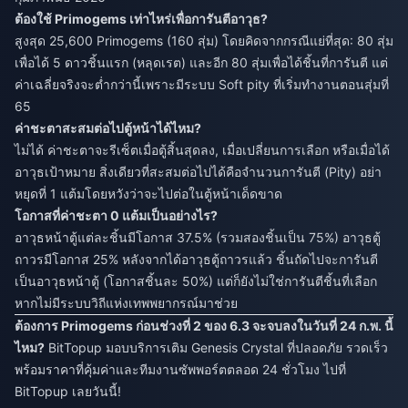
ต้องใช้ Primogems เท่าไหร่เพื่อการันตีอาวุธ?
สูงสุด 25,600 Primogems (160 สุ่ม) โดยคิดจากกรณีแย่ที่สุด: 80 สุ่ม
เพื่อได้ 5 ดาวชิ้นแรก (หลุดเรต) และอีก 80 สุ่มเพื่อได้ชิ้นที่การันตี แต่
ค่าเฉลี่ยจริงจะต่ำกว่านี้เพราะมีระบบ Soft pity ที่เริ่มทำงานตอนสุ่มที่
65
ค่าชะตาสะสมต่อไปตู้หน้าได้ไหม?
ไม่ได้ ค่าชะตาจะรีเซ็ตเมื่อตู้สิ้นสุดลง, เมื่อเปลี่ยนการเลือก หรือเมื่อได้
อาวุธเป้าหมาย สิ่งเดียวที่สะสมต่อไปได้คือจำนวนการันตี (Pity) อย่า
หยุดที่ 1 แต้มโดยหวังว่าจะไปต่อในตู้หน้าเด็ดขาด
โอกาสที่ค่าชะตา 0 แต้มเป็นอย่างไร?
อาวุธหน้าตู้แต่ละชิ้นมีโอกาส 37.5% (รวมสองชิ้นเป็น 75%) อาวุธตู้
ถาวรมีโอกาส 25% หลังจากได้อาวุธตู้ถาวรแล้ว ชิ้นถัดไปจะการันตี
เป็นอาวุธหน้าตู้ (โอกาสชิ้นละ 50%) แต่ก็ยังไม่ใช่การันตีชิ้นที่เลือก
หากไม่มีระบบวิถีแห่งเทพพยากรณ์มาช่วย
ต้องการ Primogems ก่อนช่วงที่ 2 ของ 6.3 จะจบลงในวันที่ 24 ก.พ. นี้
ไหม?
BitTopup มอบบริการเติม Genesis Crystal ที่ปลอดภัย รวดเร็ว
พร้อมราคาที่คุ้มค่าและทีมงานซัพพอร์ตตลอด 24 ชั่วโมง ไปที่
BitTopup เลยวันนี้!