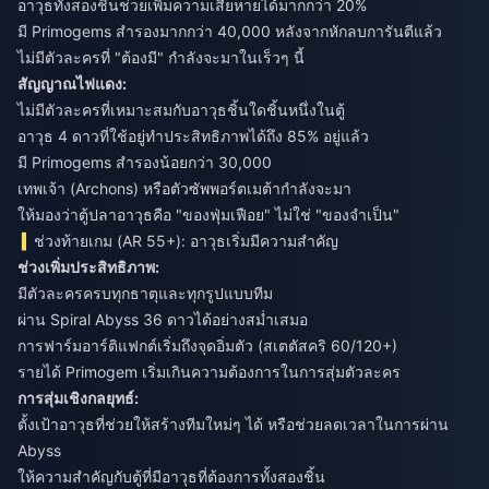
อาวุธทั้งสองชิ้นช่วยเพิ่มความเสียหายได้มากกว่า 20%
มี Primogems สำรองมากกว่า 40,000 หลังจากหักลบการันตีแล้ว
ไม่มีตัวละครที่ "ต้องมี" กำลังจะมาในเร็วๆ นี้
สัญญาณไฟแดง:
ไม่มีตัวละครที่เหมาะสมกับอาวุธชิ้นใดชิ้นหนึ่งในตู้
อาวุธ 4 ดาวที่ใช้อยู่ทำประสิทธิภาพได้ถึง 85% อยู่แล้ว
มี Primogems สำรองน้อยกว่า 30,000
เทพเจ้า (Archons) หรือตัวซัพพอร์ตเมต้ากำลังจะมา
ให้มองว่าตู้ปลาอาวุธคือ "ของฟุ่มเฟือย" ไม่ใช่ "ของจำเป็น"
ช่วงท้ายเกม (AR 55+): อาวุธเริ่มมีความสำคัญ
ช่วงเพิ่มประสิทธิภาพ:
มีตัวละครครบทุกธาตุและทุกรูปแบบทีม
ผ่าน Spiral Abyss 36 ดาวได้อย่างสม่ำเสมอ
การฟาร์มอาร์ติแฟกต์เริ่มถึงจุดอิ่มตัว (สเตตัสคริ 60/120+)
รายได้ Primogem เริ่มเกินความต้องการในการสุ่มตัวละคร
การสุ่มเชิงกลยุทธ์:
ตั้งเป้าอาวุธที่ช่วยให้สร้างทีมใหม่ๆ ได้ หรือช่วยลดเวลาในการผ่าน
Abyss
ให้ความสำคัญกับตู้ที่มีอาวุธที่ต้องการทั้งสองชิ้น