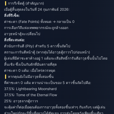
การรีเซ็ตตู้ (สำคัญมาก)
เมื่อตู้สิ้นสุดลงในวันที่ 24 กุมภาพันธ์ 2026:
สิ่งที่รีเซ็ต:
ค่าชะตา (Fate Points) ทั้งหมด → กลายเป็น 0
การเลือกวิถีแห่งเทพพยากรณ์จะถูกล้างออก
อาวุธหน้าตู้จะเปลี่ยนไป
สิ่งที่สะสมต่อ:
ตัวนับการันตี (Pity) สำหรับ 5 ดาวชิ้นถัดไป
สถานะการันตีหน้าตู้ (หากสุ่มได้อาวุธตู้ถาวรไปก่อนหน้า)
ผู้เล่นที่มีค่าชะตาค้างอยู่ 1 แต้มจะเสียสิทธิ์การันตีอาวุธชิ้นนั้นไปโดย
สิ้นเชิง ซึ่งเป็นกับดักที่อันตรายที่สุด
ค่าชะตา 0 แต้ม: เมื่อไหร่ควรหยุด
หากคุณยังไม่มีอาวุธทั้งสองชิ้น
ที่ค่าชะตา 0 แต้ม ความน่าจะเป็นของ 5 ดาวชิ้นถัดไปคือ:
37.5%: Lightbearing Moonshard
37.5%: Tome of the Eternal Flow
25%: อาวุธจากตู้ถาวร
จะคุ้มค่าก็ต่อเมื่อคุณต้องการอาวุธทั้งสองชิ้นเท่าๆ กันจริงๆ แต่ผู้เล่น
ส่วนใหญ่มักจะมีชิ้นที่อยากได้ชัดเจน การสุ่มโดยหวังเพียงชิ้นเดียว