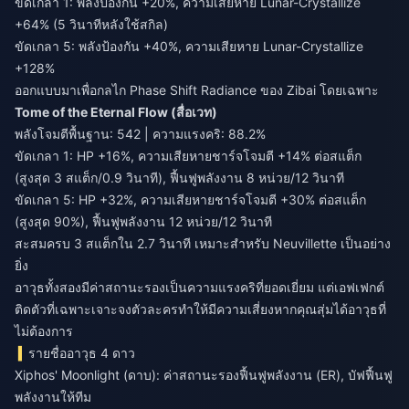
ขัดเกลา 1: พลังป้องกัน +20%, ความเสียหาย Lunar-Crystallize
+64% (5 วินาทีหลังใช้สกิล)
ขัดเกลา 5: พลังป้องกัน +40%, ความเสียหาย Lunar-Crystallize
+128%
ออกแบบมาเพื่อกลไก Phase Shift Radiance ของ Zibai โดยเฉพาะ
Tome of the Eternal Flow (สื่อเวท)
พลังโจมตีพื้นฐาน: 542 | ความแรงคริ: 88.2%
ขัดเกลา 1: HP +16%, ความเสียหายชาร์จโจมตี +14% ต่อสแต็ก
(สูงสุด 3 สแต็ก/0.9 วินาที), ฟื้นฟูพลังงาน 8 หน่วย/12 วินาที
ขัดเกลา 5: HP +32%, ความเสียหายชาร์จโจมตี +30% ต่อสแต็ก
(สูงสุด 90%), ฟื้นฟูพลังงาน 12 หน่วย/12 วินาที
สะสมครบ 3 สแต็กใน 2.7 วินาที เหมาะสำหรับ Neuvillette เป็นอย่าง
ยิ่ง
อาวุธทั้งสองมีค่าสถานะรองเป็นความแรงคริที่ยอดเยี่ยม แต่เอฟเฟกต์
ติดตัวที่เฉพาะเจาะจงตัวละครทำให้มีความเสี่ยงหากคุณสุ่มได้อาวุธที่
ไม่ต้องการ
รายชื่ออาวุธ 4 ดาว
Xiphos' Moonlight (ดาบ): ค่าสถานะรองฟื้นฟูพลังงาน (ER), บัฟฟื้นฟู
พลังงานให้ทีม