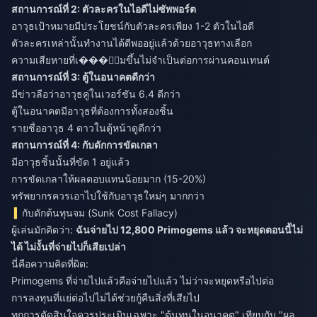
สถานการณ์ที่ 2: ตัวละครในไอดีไม่ซัพพอร์ต
อาวุธเป้าหมายมีประโยชน์กับตัวละครเพียง 1-2 ตัวในไอดี
ตัวละครเหล่านั้นทำงานได้ดีพออยู่แล้วด้วยอาวุธทางเลือก
ความเสียหายที่เ���ิ่มขึ้นไม่จำเป็นต่อการผ่านคอนเทนต์
สถานการณ์ที่ 3: ตู้ในอนาคตดีกว่า
มีข่าวลือว่าอาวุธคู่ในเวอร์ชัน 6.4 ดีกว่า
ตู้ในอนาคตมีอาวุธที่ต้องการทั้งสองชิ้น
รายชื่ออาวุธ 4 ดาวในตู้หน้าดูดีกว่า
สถานการณ์ที่ 4: กับดักการขัดเกลา
มีอาวุธชิ้นนั้นที่ขัด 1 อยู่แล้ว
การขัดเกลาให้ผลตอบแทนน้อยมาก (15-20%)
ทรัพยากรควรเอาไปใช้กับอาวุธใหม่ๆ มากกว่า
กับดักต้นทุนจม (Sunk Cost Fallacy)
ผู้เล่นมักคิดว่า:
ฉันจ่ายไป 12,800 Primogems แล้ว จะหยุดตอนนี้ไม่
ได้ ไม่งั้นที่จ่ายไปก็เสียเปล่า
นี่คือความคิดที่ผิด:
Primogems ที่จ่ายไปแล้วคือจ่ายไปแล้ว ไม่ว่าจะหยุดหรือไปต่อ
การลงทุนที่แย่ต่อไปไม่ได้ช่วยกู้คืนสิ่งที่เสียไป
ทุกการตัดสินใจควรประเมินเฉพาะ "ต้นทุนในอนาคต" เทียบกับ "ผล