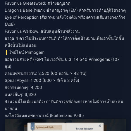
Favonius Greatsword: สร้างอณูธาตุ
Dragon's Bane (หอก): ชำนาญธาตุ (EM) สำหรับการทำปฏิกิริยาธาตุ
Eye of Perception (สื่อเวท): พลังโจมตี% พร้อมความเสียหายวงกว้าง
(AoE)
Favonius Warbow: สนับสนุนด้านพลังงาน
อาวุธ 4 ดาวไม่มีระบบการันตี ทำให้การตั้งเป้าหมายเพื่อเอาชิ้นใดชิ้น
หนึ่งนั้นไม่แน่นอน
ไทม์ไลน์ Primogem
ยอดรวมสายฟรี (F2P) ในเวอร์ชัน 6.3: 14,540 Primogems (107
สุ่ม)
คอมมิชชันรายวัน: 2,520 (60 ต่อวัน × 42 วัน)
Spiral Abyss: 1,200 (600 × รีเซ็ต 2 ครั้ง)
กิจกรรมต่างๆ: 4,200
แหล่งอื่นๆ: 6,620
จำนวนนี้ไม่เพียงพอที่จะการันตีอาวุธที่ต้องการหากไม่มีการเก็บสะสม
มาก่อน
กลไกวิถีแห่งเทพพยากรณ์ (Epitomized Path)