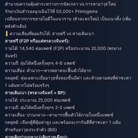
คำนวณความคุ้มค่าระหว่างการขัดเกลา vs การหาอาวุธใหม่
รักษาเงินสำรองฉุกเฉินไว้ที่ 50,000+ Primogems
เปลี่ยนจากการขยายไอดีในแนวราบ (ตัวละครใหม่) เป็นแนวตั้ง (เพิ่ม
พลังตัวเดิม)
ความเสี่ยงที่ยอมรับได้: สายฟรี vs สายเติมเบา
สายฟรี (F2P หรือแค่พรดวงจันทร์):
รายได้: 14,540 ต่อแพตช์ (F2P) หรือประมาณ 20,000 (พรดวง
จันทร์)
ความถี่: สุ่มได้หนึ่งครั้งทุกๆ 4-6 แพตช์
ความเสี่ยง: ต่ำมาก—หากพลาดจะฟื้นตัวได้ยาก
กลยุทธ์: สุ่มเฉพาะเมื่ออาวุธทั้งสองชิ้นมีค่า และห้ามตามต่อที่ค่าชะตา
1 แต้มหากไม่พร้อมจริงๆ
สายเติมเบา (พรดวงจันทร์ + BP):
รายได้: ประมาณ 25,000 ต่อแพตช์
ความถี่: สุ่มได้หนึ่งครั้งทุกๆ 2-3 แพตช์
ความเสี่ยง: ปานกลาง—สามารถฟื้นตัวได้ภายในหนึ่งแพตช์
กลยุทธ์: เลือกตู้ที่คุ้มค่าสูง และพร้อมจะการันตีที่ค่าชะตา 1 แต้ม
สำหรับอาวุธประจำตัว (BiS)
สายเติมปานกลาง (เติมรายเดือน):