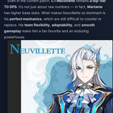
Even in the current patch,
C1 Neuvillette
remains
a top-tier
T0 DPS
. It’s not just about raw numbers — in fact,
Marlanie
has higher base stats. What makes Neuvillette so dominant is
his
perfect mechanics
, which are still difficult to counter or
replace. His
team flexibility
,
adaptability
, and
smooth
gameplay
make him a fan favorite and an enduring
powerhouse.