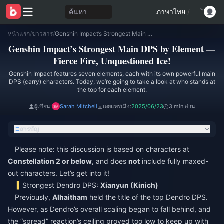
ค้นหา
ภาษาไทย
/
หน้าแรก
/
ข่าวสาร
/
Genshin Impact’s Strongest Main DPS by Element — Fierce Fire, Unquestioned Ice!
Genshin Impact’s Strongest Main DPS by Element —
Fierce Fire, Unquestioned Ice!
Genshin Impact features seven elements, each with its own powerful main
DPS (carry) characters. Today, we’re going to take a look at who stands at
the top for each element.
ผู้เขียน:
Sarah Mitchell
เผยแพร่เมื่อ:
2025/06/23
3 min อ่าน
สารบัญ
Please note: this discussion is based on characters at
Constellation 2 or below
, and does
not
include fully maxed-
out characters. Let’s get into it!
Strongest Dendro DPS:
Xianyun (Kinich)
Previously,
Alhaitham
held the title of the top Dendro DPS.
However, as Dendro’s overall scaling began to fall behind, and
the “spread” reaction’s ceiling proved too low to keep up with