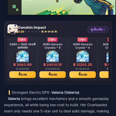
Genshin Impact
ดูเพิ่มเติม ›
4.89
804 ขายแล้ว
-16%
-16%
-16%
-16%
6480 + 1600 เจเนซิ
8080 Genesis
8080 Genesis
8080 Gen
สคริสตัล
Crystals * 8
Crystal * 4
Crystal 
฿ 3063.90
฿ 24510.15
฿ 12255.25
฿ 6127
฿ 3636.06
฿ 29088.63
฿ 14544.31
฿ 7272
ซื้อเลย
ซื้อเลย
ซื้อเลย
ซื้อเล
Strongest Electro DPS:
Valeria (Valeria)
Valeria
brings excellent mechanics and a smooth gameplay
experience, all while being low-cost to build. Her Overloaded
team only needs one 5-star unit to deal solid damage, making