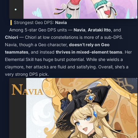
Strongest Geo DPS:
Navia
Among 5-star Geo DPS units —
Navia
,
Arataki Itto
, and
Chiori
— Chiori at low constellations is more of a sub-DPS.
Navia, though a Geo character,
doesn’t rely on Geo
teammates
, and instead
thrives in mixed-element teams
. Her
Elemental Skill has huge burst potential. While she wields a
claymore, her attacks are fluid and satisfying. Overall, she’s a
very strong DPS pick.