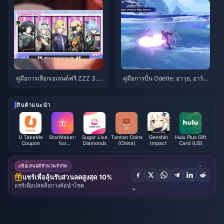
คู่มือการเลือกเอเจนต์ฟรี ZZZ 3.1 |
คู่มือการปั้น Odette: อาวุธ, อาร์ติ
สิงหาคม 2026
แฟกต์ และทีมที่ดีที่สุด | สิงหาคม
2026
สินค้าแนะนำ
U TakeMe
StarMaker:
Sugar Live
Tantan Coins
Genshin
Hulu Plus Gift
Coupon
ร้อง
Diamonds
(China)
Impact
Card (US)
คาราโอเกะ
ด้วยเหรียญ
ข้อเสนอมีจำนวนจำกัด
แชร์เพื่อลุ้นรับส่วนลดสูงสุด 10%
แชร์เพื่อปลดล็อกวงล้อนำโชค