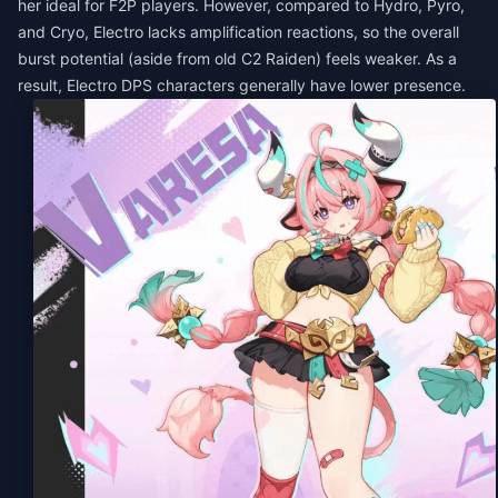
her ideal for F2P players. However, compared to Hydro, Pyro,
and Cryo, Electro lacks amplification reactions, so the overall
burst potential (aside from old C2 Raiden) feels weaker. As a
result, Electro DPS characters generally have lower presence.