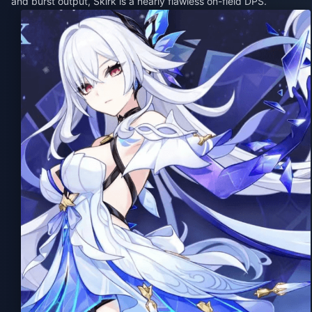
and burst output, Skirk is a nearly flawless on-field DPS.