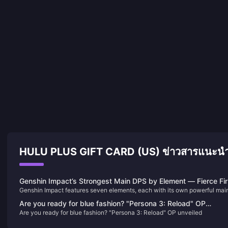
HULU PLUS GIFT CARD (US) ข่าวสารแนะน
Genshin Impact’s Strongest Main DPS by Element — Fierce Fir
Genshin Impact features seven elements, each with its own powerful mai
Unquestioned Ice!
DPS (carry) characters. Today, we’re going to take a look at who stands a
Are you ready for blue fashion? "Persona 3: Reload" OP
the top for each element.
Are you ready for blue fashion? "Persona 3: Reload" OP unveiled
unveiled