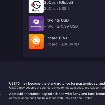
GoCash (Global)
GoCash US$ 5
HitPoints USD
HitPoints 0.99 USD
Funcard (VN)
Funcard 10,000VND
US$70 may become the standard price for masterpieces, an
US$70 may become the standard price for masterpieces, and Capcom wil
Capcom will reconsider its current game pricing strategy
reconsider its current game pricing strategy
Akatsuki announces capital alliance with Sony and Koei Tecm
Akatsuki announces capital alliance with Sony and Koei Tecmo