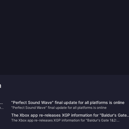
ำ
e,
"Perfect Sound Wave" final update for all platforms is online
n
"Perfect Sound Wave" final update for all platforms is online
t
The Xbox app re-releases XGP information for "Baldur's Gate
The Xbox app re-releases XGP information for "Baldur's Gate 1&2:
1&2: Enhanced Edition"
Enhanced Edition"