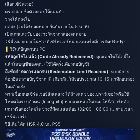
เลือกเซิร์ฟเวอร์
ตรวจสอบชื่อตัวละครให้แม่นยำ
วางโค้ดลงไป
กดส่ง (จะได้รับจดหมายยืนยันภายใน 5 นาที)
เปิดเกมและรับของรางวัลจากกล่องจดหมาย
วิธีนี้เหมาะมากในช่วงที่เซิร์ฟเวอร์หนาแน่นหรือมีการปิดปรับปรุง
วิธีแก้ปัญหาบน PC
รหัสถูกใช้ไปแล้ว (Code Already Redeemed)
: คุณเคยใช้โค้ดนี้ไป
แล้วในบัญชีของคุณ (ใช้ได้ครั้งเดียวต่อบัญชี)
ถึงขีดจำกัดการแลกรับ (Redemption Limit Reached)
: หากมีการ
ล็อกอินหลายบัญชีจาก IP เดียวกัน ให้รอประมาณ 10-15 นาทีก่อนลอง
ใหม่อีกครั้ง
หากเชื่อมต่อเซิร์ฟเวอร์ล้มเหลว: ให้ล้างแคชของเบราว์เซอร์หรือใช้
โหมดไม่ระบุตัวตน (Incognito) หากล้มเหลวในเกม: ให้รีสตาร์ทตัว
เกม หรือลองใหม่ในช่วงที่มีคนเล่นน้อย (02:00 - 06:00 น. ตามเวลา
เซิร์ฟเวอร์)
วิธีเติมโค้ด HSR 4.0 บน PS5