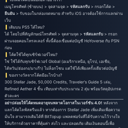
เมนูโทรศัพท์ (ซ้ายบน) > จุดสามจุด >
รหัสแลกรับ
> กรอกโค้ด >
ยืนยัน
> รับของในกล่องจดหมาย สำหรับ iOS อาจต้องใช้การแลกผ่าน
เว็บ
เติมบน PS5 ได้ไหม?
ได้ โดยไปที่สัญลักษณ์โทรศัพท์ > จุดสามจุด >
รหัสแลกรับ
> กรอก
ผ่านจอยคอนโทรลเลอร์ ทั้งนี้ต้องเชื่อมต่อบัญชี HoYoverse กับ PSN
ก่อน
โค้ดใช้ได้ทุกเซิร์ฟเวอร์ไหม?
ใช่ ใช้ได้กับทุกเซิร์ฟเวอร์ Global (อเมริกาเหนือ, ยุโรป, เอเชีย,
ไต้หวัน/ฮ่องกง/มาเก๊า) ไม่ล็อกโซน แต่ใช้ได้เพียงครั้งเดียวต่อบัญชี
ของรางวัลจากโค้ดมีอะไรบ้าง?
300 Stellar Jade, 50,000 Credits, Traveler's Guide 5 เล่ม,
Refined Aether 4 ชิ้น เทียบเท่ากับประมาณ 2 สุ่ม พร้อมวัสดุอัปเกรด
ตัวละคร
อย่าปล่อยให้โค้ดหมดอายุจนพลาดโอกาสในเวอร์ชัน 4.0!
หลังจาก
แลกโค้ดไลฟ์สตรีมแล้ว หากต้องการ Stellar Jade เพิ่มเติมเพื่อความ
มั่นใจ สามารถเติมได้ที่ BitTopup แพลตฟอร์มที่ได้รับความไว้วางใจ
ให้บริการด้วยราคาที่คุ้มค่า ส่งไว และปลอดภัย เติมเงินตอนนี้เพื่อ