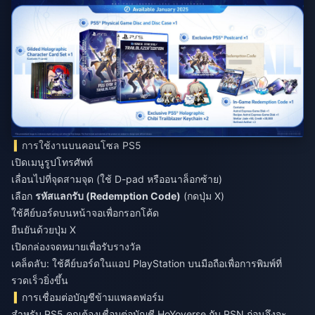
การใช้งานบนคอนโซล PS5
เปิดเมนูรูปโทรศัพท์
เลื่อนไปที่จุดสามจุด (ใช้ D-pad หรืออนาล็อกซ้าย)
เลือก
รหัสแลกรับ (Redemption Code)
(กดปุ่ม X)
ใช้คีย์บอร์ดบนหน้าจอเพื่อกรอกโค้ด
ยืนยันด้วยปุ่ม X
เปิดกล่องจดหมายเพื่อรับรางวัล
เคล็ดลับ: ใช้คีย์บอร์ดในแอป PlayStation บนมือถือเพื่อการพิมพ์ที่
รวดเร็วยิ่งขึ้น
การเชื่อมต่อบัญชีข้ามแพลตฟอร์ม
สำหรับ PS5 คุณต้องเชื่อมต่อบัญชี HoYoverse กับ PSN ก่อนจึงจะ