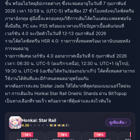
ชิ้น พร้อมไอวัสดุอัปเกรดต่างๆ ซึ่งจะหมดอายุในวันที่ 7 กุมภาพันธ์
2026 เวลา 10:59 น. (UTC-5) หรือเพียง 27 ชั่วโมงหลังจบไลฟ์สตรีม
ภาษาอังกฤษ คู่มือนี้จะครอบคลุมวิธีการเติมโค้ดในแต่ละแพลตฟอร์ม
ทั้งมือถือ, PC และ PS5 พร้อมแนวทางแก้ไขปัญหาเบื้องต้นก่อนที่
เวอร์ชัน 4.0 จะเปิดตัวในวันที่ 12-13 กุมภาพันธ์ 2026
รวมโค้ดไลฟ์สตรีม HSR 4.0: รายการทั้งหมดพร้อมเวลานับถอยหลัง
การหมดอายุ
รายการพิเศษเวอร์ชัน 4.0 ออกอากาศเมื่อวันที่ 6 กุมภาพันธ์ 2026
เวลา: 06:30 น. UTC-5 (อเมริกาเหนือ), 12:30 น. UTC+1 (ยุโรป),
19:30 น. UTC+8 (เอเชีย/ไต้หวัน/ฮ่องกง/มาเก๊า) โค้ดทั้งหมดสามารถ
ใช้งานได้ทันทีและมีกำหนดหมดอายุพร้อมกัน
หากต้องการสะสม Stellar Jade ให้ได้มากที่สุดก่อนแบนเนอร์ใหม่จะ
มา การ
เติมเงิน Honkai Star Rail Oneiric Shards
ผ่าน BitTopup
เป็นทางเลือกที่รวดเร็ว พร้อมราคาที่คุ้มค่าและส่งไวทันใจ
Honkai: Star Rail
ดูเพิ่มเติม ›
4.36
928 ขายแล้ว
-16%
-16%
-16%
-16%