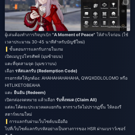
ผู้เล่นต้องทำภารกิจบุกเบิก
"A Moment of Peace"
ให้สำเร็จก่อน (ใช้
เวลาประมาณ 30-45 นาทีสำหรับบัญชีใหม่)
ขั้นตอนการแลกรับภายในเกม
เปิดเมนูรูปโทรศัพท์ (มุมซ้ายบน)
แตะที่จุดสามจุด (มุมขวาบน)
เลือก
รหัสแลกรับ (Redemption Code)
กรอกรหัสให้ถูกต้อง: AHAHAHAHAHAHA, QWQXDDLOLOMO หรือ
HITLIKETOBEAHA
แตะ
ยืนยัน (Redeem)
เปิดกล่องจดหมาย แล้วเลือก
รับทั้งหมด (Claim All)
แต่ละโค้ดจะประมวลผลแยกกัน หากรางวัลไม่ปรากฏขึ้น ให้ลองรี
สตาร์ทเกมใหม่
การแลกรับผ่านเว็บไซต์บนมือถือ
ไปที่เว็บไซต์แลกรับรหัสอย่างเป็นทางการของ HSR ผ่านเบราว์เซอร์