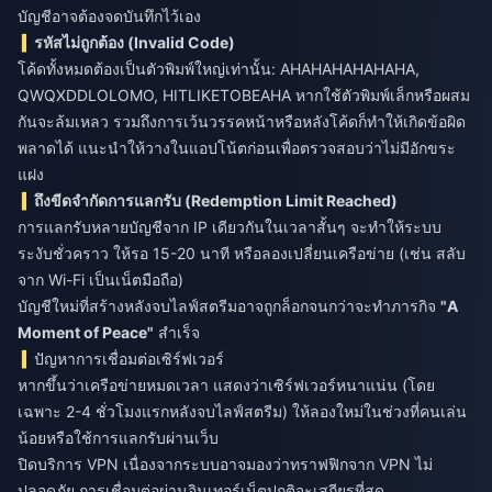
บัญชีอาจต้องจดบันทึกไว้เอง
รหัสไม่ถูกต้อง (Invalid Code)
โค้ดทั้งหมดต้องเป็นตัวพิมพ์ใหญ่เท่านั้น: AHAHAHAHAHAHA,
QWQXDDLOLOMO, HITLIKETOBEAHA หากใช้ตัวพิมพ์เล็กหรือผสม
กันจะล้มเหลว รวมถึงการเว้นวรรคหน้าหรือหลังโค้ดก็ทำให้เกิดข้อผิด
พลาดได้ แนะนำให้วางในแอปโน้ตก่อนเพื่อตรวจสอบว่าไม่มีอักขระ
แฝง
ถึงขีดจำกัดการแลกรับ (Redemption Limit Reached)
การแลกรับหลายบัญชีจาก IP เดียวกันในเวลาสั้นๆ จะทำให้ระบบ
ระงับชั่วคราว ให้รอ 15-20 นาที หรือลองเปลี่ยนเครือข่าย (เช่น สลับ
จาก Wi-Fi เป็นเน็ตมือถือ)
บัญชีใหม่ที่สร้างหลังจบไลฟ์สตรีมอาจถูกล็อกจนกว่าจะทำภารกิจ
"A
Moment of Peace"
สำเร็จ
ปัญหาการเชื่อมต่อเซิร์ฟเวอร์
หากขึ้นว่าเครือข่ายหมดเวลา แสดงว่าเซิร์ฟเวอร์หนาแน่น (โดย
เฉพาะ 2-4 ชั่วโมงแรกหลังจบไลฟ์สตรีม) ให้ลองใหม่ในช่วงที่คนเล่น
น้อยหรือใช้การแลกรับผ่านเว็บ
ปิดบริการ VPN เนื่องจากระบบอาจมองว่าทราฟฟิกจาก VPN ไม่
ปลอดภัย การเชื่อมต่อผ่านอินเทอร์เน็ตปกติจะเสถียรที่สุด