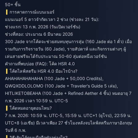
50+ ชิ้น
การคาดการณ์แบนเนอร์
แบนเนอร์ 5 ดาวจำกัดเวลา 2 ช่วง (ช่วงละ 21 วัน):
ช่วงแรก: 13 ก.พ. 2026 (วันเปิดเวอร์ชัน)
ช่วงที่สอง: ประมาณ 6 มีนาคม 2026
300 Jade จากโค้ดจะช่วยสมทบทุนการสุ่ม (160 Jade ต่อ 1 ตั๋ว) เมื่อ
รวมกับภารกิจรายวัน (60 Jade), รายสัปดาห์ และกิจกรรมต่างๆ ผู้
เล่นสายฟรีจะได้รับประมาณ 50-60 สุ่มต่อหนึ่งเวอร์ชัน
คำถามที่พบบ่อย (FAQ): โค้ด HSR 4.0
โค้ดไลฟ์สตรีม HSR 4.0 มีอะไรบ้าง?
AHAHAHAHAHAHA (100 Jade + 50,000 Credits),
QWQXDDLOLOMO (100 Jade + Traveler's Guide 5 เล่ม),
HITLIKETOBEAHA (100 Jade + Refined Aether 4 ชิ้น) หมดอายุ 7
ก.พ. 2026 เวลา 10:59 น. UTC-5
โค้ดหมดอายุตอนไหน?
7 ก.พ. 2026: 10:59 น. UTC-5, 15:59 น. UTC+1 (ยุโรป), 22:59 น.
UTC+8 (เอเชีย) มีเวลาเพียง 27 ชั่วโมงหลังจบไลฟ์สตรีมภาษาอังกฤษ
วันที่ 6 ก.พ.
วิธีเติมโค้ดบนมือถือทำอย่างไร?