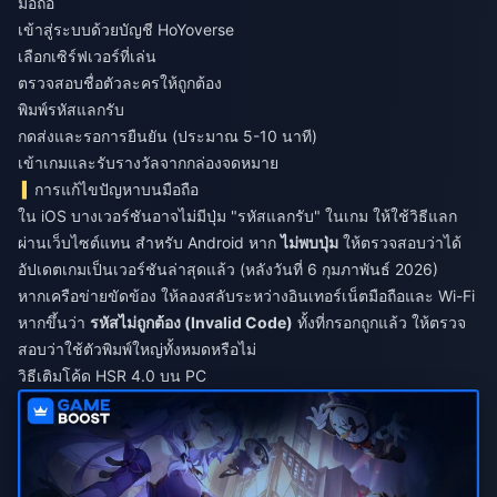
มือถือ
เข้าสู่ระบบด้วยบัญชี HoYoverse
เลือกเซิร์ฟเวอร์ที่เล่น
ตรวจสอบชื่อตัวละครให้ถูกต้อง
พิมพ์รหัสแลกรับ
กดส่งและรอการยืนยัน (ประมาณ 5-10 นาที)
เข้าเกมและรับรางวัลจากกล่องจดหมาย
การแก้ไขปัญหาบนมือถือ
ใน iOS บางเวอร์ชันอาจไม่มีปุ่ม "รหัสแลกรับ" ในเกม ให้ใช้วิธีแลก
ผ่านเว็บไซต์แทน สำหรับ Android หาก
ไม่พบปุ่ม
ให้ตรวจสอบว่าได้
อัปเดตเกมเป็นเวอร์ชันล่าสุดแล้ว (หลังวันที่ 6 กุมภาพันธ์ 2026)
หากเครือข่ายขัดข้อง ให้ลองสลับระหว่างอินเทอร์เน็ตมือถือและ Wi-Fi
หากขึ้นว่า
รหัสไม่ถูกต้อง (Invalid Code)
ทั้งที่กรอกถูกแล้ว ให้ตรวจ
สอบว่าใช้ตัวพิมพ์ใหญ่ทั้งหมดหรือไม่
วิธีเติมโค้ด HSR 4.0 บน PC