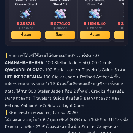
6480 + 1600
8080 Oneiric
8080 Oneiric
8080 One
Oneiric Shard
Shard * 2
Shard * 4
Shard 
฿ 2887.18
฿ 5774.03
฿ 11548.40
฿ 2309
฿ 3450.06
฿ 6900.15
฿ 13800.27
฿ 27600
ซื้อเลย
ซื้อเลย
ซื้อเลย
ซื้อเล
รายการโค้ดที่ใช้งานได้ทั้งหมดสำหรับเวอร์ชัน 4.0
AHAHAHAHAHAHA
: 100 Stellar Jade + 50,000 Credits
QWQXDDLOLOMO
: 100 Stellar Jade + Traveler's Guide 5 เล่ม
HITLIKETOBEAHA
: 100 Stellar Jade + Refined Aether 4 ชิ้น
แต่ละรหัสสามารถแลกรับได้เพียงครั้งเดียวต่อหนึ่งบัญชี รวมทั้งหมด
คุณจะได้รับ: 300 Stellar Jade (เกือบ 2 ตั๋วสุ่ม), Credits สำหรับอัป
เลเวลตัวละคร, Traveler's Guide สำหรับเพิ่มเลเวลตัวละคร และ
Refined Aether สำหรับอัปเกรด Light Cone
นับถอยหลังการหมดอายุ (7 ก.พ. 2026)
โค้ดจะหมดอายุในวันที่ 7 กุมภาพันธ์ 2026 เวลา 10:59 น. UTC-5 ซึ่ง
มีระยะเวลาเพียง 27 ชั่วโมงหลังจากไลฟ์สตรีมภาษาอังกฤษจบลง