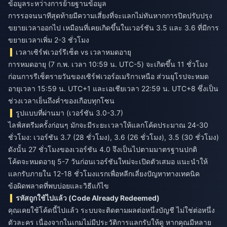
ข้อมูลระหว่างการย้ายฐานข้อมูล
การรอจนนาทีสุดท้ายมีความเสี่ยงที่จะแลกไม่ทันหากการปิดปรับปรุง
ขยายเวลาออกไป เหมือนที่เคยเกิดขึ้นในเวอร์ชัน 3.5 และ 3.6 ที่มีการ
ขยายเวลาเพิ่ม 2-3 ชั่วโมง
เวลาเซิร์ฟเวอร์รีเซ็ต vs เวลาหมดอายุ
การหมดอายุ (7 ก.พ. เวลา 10:59 น. UTC-5) จะเกิดขึ้น 11 ชั่วโมง
ก่อนการรีเซ็ตรายวันของเซิร์ฟเวอร์อเมริกาเหนือ ส่วนยุโรปจะหมด
อายุเวลา 15:59 น. UTC+1 และเอเชียเวลา 22:59 น. UTC+8 ซึ่งเป็น
ช่วงเวลาเย็นถึงค่ำของเกือบทุกโซน
รูปแบบที่ผ่านมา (เวอร์ชัน 3.0-3.7)
ไลฟ์สตรีมครั้งก่อนๆ มักจะมีระยะเวลาให้แลกโค้ดประมาณ 24-30
ชั่วโมง: เวอร์ชัน 3.7 (28 ชั่วโมง), 3.6 (26 ชั่วโมง), 3.5 (30 ชั่วโมง)
ดังนั้น 27 ชั่วโมงของเวอร์ชัน 4.0 จึงเป็นไปตามมาตรฐานปกติ
โค้ดจะหมดอายุ 5-7 วันก่อนเวอร์ชันใหม่จะเปิดตัวเสมอ แนะนำให้
แลกรับภายใน 12-18 ชั่วโมงแรกเพื่อหลีกเลี่ยงปัญหาทางเทคนิค
ข้อผิดพลาดที่พบบ่อยและวิธีแก้ไข
รหัสถูกใช้ไปแล้ว (Code Already Redeemed)
คุณเคยใช้โค้ดนี้ไปแล้ว ระบบจะติดตามผลต่อหนึ่งบัญชี ไม่ใช่ต่อหนึ่ง
ตัวละคร เนื่องจากในเกมไม่มีประวัติการแลกรับให้ดู หากคุณมีหลาย