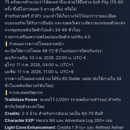
75 ครั้งควรคำนวณว่าโค้ดเหล่านี้จะช่วยให้ถึงช่วง Soft Pity (75-90
ครั้ง ซึ่งมีโอกาสออก 5 ดาวสูงขึ้น) หรือไม่
สำหรับสายฟรี (F2P): แนะนำให้เก็บรางวัลไว้จนกว่ารายละเอียด
แบนเนอร์จะได้รับการยืนยัน และรอผลวิเคราะห์ความเก่งของตัวละคร
จากชุมชนหลังเปิดตัวไปแล้ว 24-48 ชั่วโมง
รายการเตรียมความพร้อมก่อนเปิดตัวเวอร์ชัน 4.0
กำหนดการดาวน์โหลดล่วงหน้า
จะเปิดให้ดาวน์โหลด 48-72 ชั่วโมงก่อนการปิดปรับปรุง:
อเมริกาเหนือ: 10 ก.พ. 2026, 22:00 น. UTC-5
ยุโรป: 11 ก.พ. 2026, 04:00 น. UTC+1
เอเชีย: 11 ก.พ. 2026, 11:00 น. UTC+8
การดาวน์โหลดล่วงหน้าจะได้รับ 60 Stellar Jade (ส่งให้ภายใน 24
ชั่วโมงหลังเปิดเวอร์ชันใหม่)
การสะสมทรัพยากร
Trailblaze Power
: สะสมไว้ 2,000+ (รวมพลังงานสำรอง) สำหรับ
ฟาร์มวัสดุตัวละครใหม่
Credits
: 2-3 ล้าน สำหรับการอัปเลเวลเป็น 60-70 ทันที
Character EXP
: Hero's Wit และ Adventure Log 200+ เล่ม
Light Cone Enhancement
: Credits 1 ล้าน+ และ Refined Aether