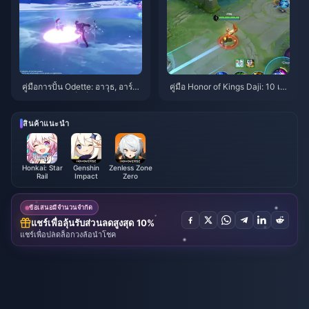
คู่มือการปั้น Odette: อาวุธ, อาร์ติ
คู่มือ Honor of Kings Daji: 10 เค
แฟกต์ และทีมที่ดีที่สุด | สิงหาคม
ล็ดลับยอดฮิต | สิงหาคม 2026
2026
สินค้าแนะนำ
Honkai: Star
Genshin
Zenless Zone
Rail
Impact
Zero
ข้อเสนอมีจำนวนจำกัด
แชร์เพื่อลุ้นรับส่วนลดสูงสุด 10%
แชร์เพื่อปลดล็อกวงล้อนำโชค