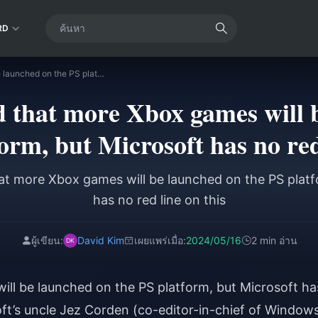
RD
It was revealed that more Xbox games will be launched on the PS platform, but Microsoft has no red line on this
ed that more Xbox games will 
orm, but Microsoft has no red
hat more Xbox games will be launched on the PS platf
has no red line on this
ผู้เขียน:
David Kim
เผยแพร่เมื่อ:
2024/05/16
2 min อ่าน
ill be launched on the PS platform, but Microsoft ha
oft’s uncle Jez Corden (co-editor-in-chief of Window