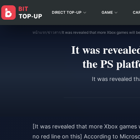
DIRECT TOP-UP
GAME
CA
หน้าแรก
/
ข่าวสาร
/
It was reveal
the PS platf
It was revealed t
[It was revealed that more Xbox games w
no red line on this] According to Micros