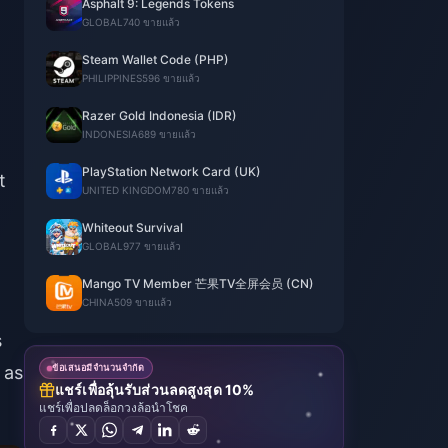
Asphalt 9: Legends Tokens
GLOBAL
740 ขายแล้ว
Steam Wallet Code (PHP)
PHILIPPINES
596 ขายแล้ว
Razer Gold Indonesia (IDR)
INDONESIA
689 ขายแล้ว
PlayStation Network Card (UK)
t
UNITED KINGDOM
780 ขายแล้ว
Whiteout Survival
GLOBAL
977 ขายแล้ว
Mango TV Member 芒果TV全屏会员 (CN)
CHINA
509 ขายแล้ว
s
 as
ข้อเสนอมีจำนวนจำกัด
แชร์เพื่อลุ้นรับส่วนลดสูงสุด 10%
แชร์เพื่อปลดล็อกวงล้อนำโชค