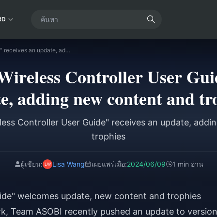
RD
"Space Robot Wireless Controller User Guide" receives an update, adding new content and trophies
ireless Controller User Gui
e, adding new content and tr
ess Controller User Guide" receives an update, add
trophies
ผู้เขียน:
Lisa Wang
เผยแพร่เมื่อ:
2024/06/09
1 min อ่าน
Guide" welcomes update, new content and trophies
k, Team ASOBI recently pushed an update to versio