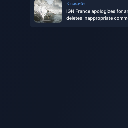
ก่อนหน้า
IGN France apologizes for a
deletes inappropriate comm
on "Black Myth: Wukong"