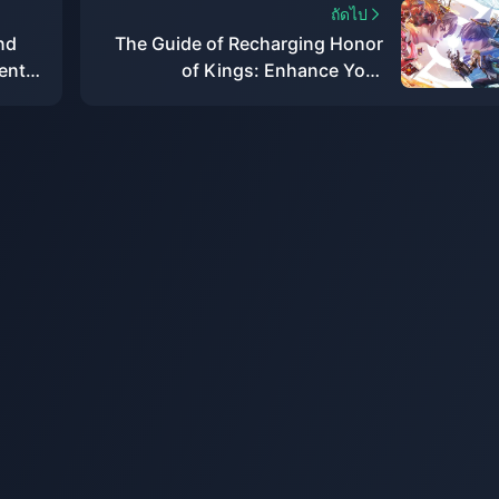
ถัดไป
nd
The Guide of Recharging Honor
ents
of Kings: Enhance Your
Gameplay Today!