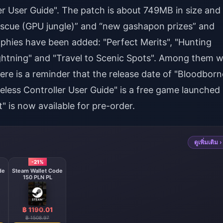
ler User Guide". The patch is about 749MB in size and
rescue (GPU jungle)” and “new gashapon prizes” and
ophies have been added: "Perfect Merits", "Hunting
ghtning" and "Travel to Scenic Spots". Among them wi
re is a reminder that the release date of "Bloodborn
less Controller User Guide" is a free game launched
is now available for pre-order.
ดูเพิ่มเติม ›
-21%
de
Steam Wallet Code
150 PLN PL
฿ 1190.01
฿ 1508.97