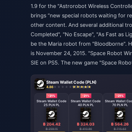
1.9 for the "Astrorobot Wireless Control
brings “new special robots waiting for 
other content. And several additional tr
Completed", "No Escape", "As Fast as Li
be the Maria robot from "Bloodborne". He
is November 24, 2015. "Space Robot Wire
SIE on PS5. The new game "Space Robot" 
Steam Wallet Code (PLN)
4.86
917 ขายแล้ว
-21%
-21%
-21%
Steam Wallet Code
Steam Wallet Code
Steam Wallet Co
25 PLN PL
40 PLN PL
70 PLN PL
฿ 204.42
฿ 324.03
฿ 564.26
฿ 259.15
฿ 410.86
฿ 715.63