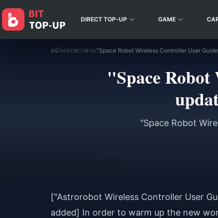
DIRECT TOP-UP
GAME
CA
หน้าแรก
/
ข่าวสาร
/
"Space Robot W
updat
"Space Robot Wirel
["Astrorobot Wireless Controller User 
added] In order to warm up the new wor