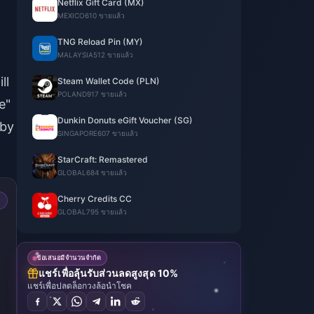
Netflix Gift Card (MX)
MEXICO
610 ขายแล้ว
TNG Reload Pin (MY)
MALAYSIA
512 ขายแล้ว
ll
Steam Wallet Code (PLN)
POLAND
917 ขายแล้ว
e"
Dunkin Donuts eGift Voucher (SG)
 by
SINGAPORE
607 ขายแล้ว
StarCraft: Remastered
GLOBAL
684 ขายแล้ว
Cherry Credits CC
GLOBAL
795 ขายแล้ว
ข้อเสนอมีจำนวนจำกัด
แชร์เพื่อลุ้นรับส่วนลดสูงสุด 10%
แชร์เพื่อปลดล็อกวงล้อนำโชค