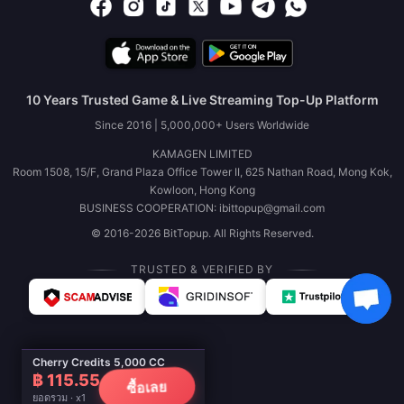
10 Years Trusted Game & Live Streaming Top-Up Platform
Since 2016 | 5,000,000+ Users Worldwide
KAMAGEN LIMITED
Room 1508, 15/F, Grand Plaza Office Tower II, 625 Nathan Road, Mong Kok,
Kowloon, Hong Kong
BUSINESS COOPERATION: ibittopup@gmail.com
© 2016-2026 BitTopup. All Rights Reserved.
TRUSTED & VERIFIED BY
Cherry Credits 5,000 CC
฿ 115.55
ซื้อเลย
ยอดรวม · x1