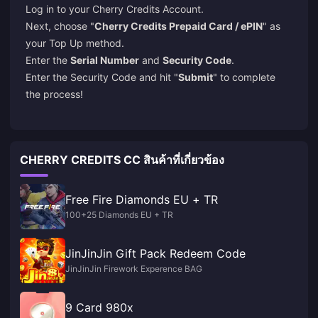
Log in to your Cherry Credits Account.
Next, choose "
Cherry Credits Prepaid Card / ePIN
" as
your Top Up method.
Enter the
Serial Number
and
Security Code
.
Enter the Security Code and hit "
Submit
" to complete
the process!
CHERRY CREDITS CC สินค้าที่เกี่ยวข้อง
Free Fire Diamonds EU + TR
100+25 Diamonds EU + TR
JinJinJin Gift Pack Redeem Code
JinJinJin Firework Experence BAG
9 Card 980x