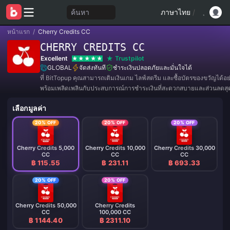
ค้นหา
ภาษาไทย
/
หน้าแรก
/
Cherry Credits CC
CHERRY CREDITS CC
Excellent
Trustpilot
GLOBAL
จัดส่งทันที
ชำระเงินปลอดภัยและมั่นใจได้
ที่ BitTopup คุณสามารถเติมเงินเกม ไลฟ์สตรีม และซื้อบัตรของขวัญได้อ
พร้อมเพลิดเพลินกับประสบการณ์การชำระเงินที่สะดวกสบายและส่วนลดสุดค
เลือกมูลค่า
20% OFF
20% OFF
20% OFF
Cherry Credits 5,000
Cherry Credits 10,000
Cherry Credits 30,000
CC
CC
CC
฿ 115.55
฿ 231.11
฿ 693.33
20% OFF
20% OFF
Cherry Credits 50,000
Cherry Credits
CC
100,000 CC
฿ 1144.40
฿ 2311.10