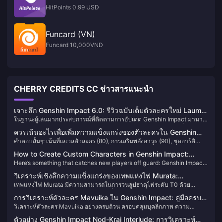
HitPoints 0.99 USD
Funcard (VN)
Funcard 10,000VND
CHERRY CREDITS CC ข่าวสารแนะนำ
เจาะลึก Genshin Impact 6.0: รีวิวฉบับเต็มตัวละครใหม่ Lauma
ในฐานะผู้เล่นมากประสบการณ์ที่ติดตามการอัปเดต Genshin Impact มานาน
และ Flins, คู่มือการรับ Aino 4 ดาวฟรี
กว่าสองปี ผมต้องบอกว่าเวอร์ชัน 6.0 "บทเพลงใต้แสงจันทร์" นำมาซึ่งการ
ควรเน้นอะไรเพื่อเพิ่มความแข็งแกร่งของตัวละครใน Genshin
เปลี่ยนแปลงที่สดใหม่จริงๆ เวอร์ชันนี้เปิดตัวอย่างเป็นทางการในวันที่ 10
คำตอบสั้นๆ: เน้นที่เลเวลตัวละคร (80), การเสริมพลังอาวุธ (90), ชุดอาร์ติ
Impact: คู่มือฉบับสมบูรณ์
กันยายน ไม่เพียงแต่นำเสนอตัวละคร 5 ดาวใหม่สองตัวที่มีกลไกที่แปลกใหม่
แฟกต์ที่เหมาะสมพร้อมค่าสถานะหลักที่ถูกต้อง และเลเวลพรสวรรค์ 6-8-8
เท่านั้น แต่ยังเพิ่มธาตุ "จันทร์" ซึ่งเป็นธาตุรูปแบบแรกเข้าสู่ระบบปฏิกิริยาธาตุ
How to Create Custom Characters in Genshin Impact:
สำหรับตัวละคร DPS หลักของคุณก่อน ให้ความสำคัญกับการทำงานร่วมกัน
ด้วย ซึ่งอาจเป็นการลองที่กล้าหาญที่สุดของ HoYoverse เลยทีเดียว
Here’s something that catches new players off guard: Genshin Impact
Complete Guide 2025
ของทีมและปฏิกิริยาธาตุมากกว่าความสมบูรณ์แบบของตัวละครแต่ละตัว เพื่อ
doesn’t actually let you create custom characters the way most RPGs
ให้ได้ความแข็งแกร่งสูงสุด
วิเคราะห์เชิงลึกความแข็งแกร่งของเทพแห่งไฟ Murata:
do. What you get instead is limited customization through your
เทพแห่งไฟ Murata มีความสามารถในการวนลูปธาตุไฟระดับ T0 ด้วย
มาตรฐานการจบสเตตัสและคู่มือผลประโยชน์ของกลุ่มดาว
Traveler’s gender choice, some cosmetic options, and profile tweaks.
อัตราส่วนความเสียหายของท่าไม้ตายที่ 1100%+ และกลไกการติดไฟที่
Real character creation? That’s pretty much just picking between
การวิเคราะห์ตัวละคร Mavuika ใน Genshin Impact: คู่มือครบ
สมบูรณ์แบบ ทำให้สามารถเป็นตัวดาเมจหลักได้ตั้งแต่กลุ่มดาว 0 กลุ่มดาว 1
Aether and Lumine at the start.
วิเคราะห์ตัวละคร Mavuika อย่างครบถ้วน ครอบคลุมบุคลิกภาพ ความ
ถ้วนสำหรับ Pyro Archon
ครอบคลุมการสนับสนุน 100% และกลุ่มดาว 2 เพิ่มความเสียหายอย่างเห็นได้
สามารถในการต่อสู้ การสร้างตัวละคร และการจัดทีม รับ primogems อย่าง
ชัด คุ้มค่าแก่การลงทุนอย่างยิ่ง
ตัวอย่าง Genshin Impact Nod-Krai Interlude: การวิเคราะห์