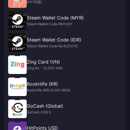
9卡150點
Steam Wallet Code (MYR)
Steam Wallet Code RM5 MY
Steam Wallet Code (IDR)
Steam Wallet Code Rp 6,000 ID
Zing Card (VN)
Zing Xu - 10,000 VND
Booknlife (KR)
Booknlife (KR) 5,000 WON
GoCash (Global)
GoCash US$ 5
HitPoints USD