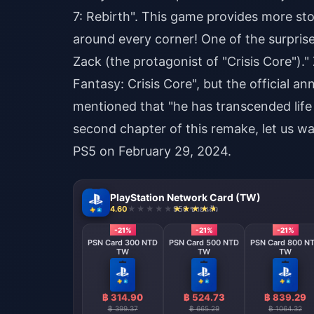
7: Rebirth". This game provides more sto
around every corner! One of the surprise
Zack (the protagonist of "Crisis Core")." Z
Fantasy: Crisis Core", but the official an
mentioned that "he has transcended life a
second chapter of this remake, let us wai
PS5 on February 29, 2024.
PlayStation Network Card (TW)
4.60
950 ขายแล้ว
-21%
-21%
-21%
PSN Card 300 NTD
PSN Card 500 NTD
PSN Card 800 N
TW
TW
TW
฿ 314.90
฿ 524.73
฿ 839.29
฿ 399.37
฿ 665.29
฿ 1064.32