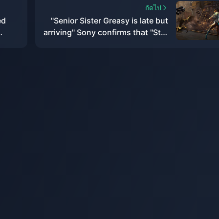
ถัดไป
ed
"Senior Sister Greasy is late but
arriving" Sony confirms that "Star
Ocean
Blade" will be released within 24
rently
years