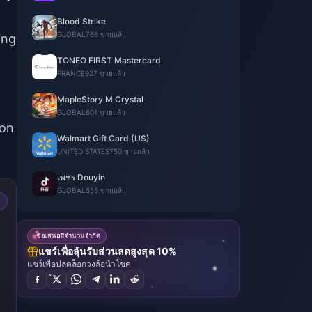
Blood Strike
GLOBAL
766 ขายแล้ว
ing
TONEO FIRST Mastercard
FRANCE
927 ขายแล้ว
MapleStory M Crystal
GLOBAL
601 ขายแล้ว
 on
Walmart Gift Card (US)
UNITED STATES
750 ขายแล้ว
เพชร Douyin
GLOBAL
555 ขายแล้ว
ข้อเสนอมีจำนวนจำกัด
แชร์เพื่อลุ้นรับส่วนลดสูงสุด 10%
แชร์เพื่อปลดล็อกวงล้อนำโชค