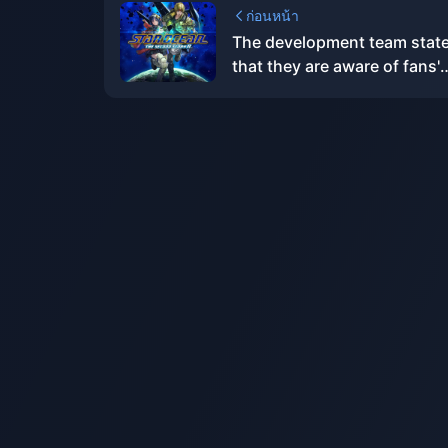
ก่อนหน้า
The development team stat
that they are aware of fans'
expectations for the "Star 
3" remake, but there are cur
no new plans