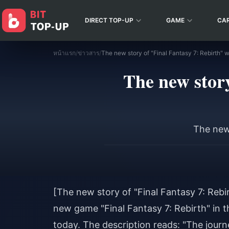
DIRECT TOP-UP
GAME
CA
หน้าแรก
/
ข่าวสาร
/
The new story of "Final Fantasy 7: Rebirth" 
The new story
The new 
[The new story of "Final Fantasy 7: Rebi
new game "Final Fantasy 7: Rebirth" in t
today. The description reads: "The journe