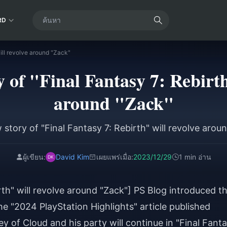
RD
will revolve around "Zack"
 of "Final Fantasy 7: Rebirth
around "Zack"
story of "Final Fantasy 7: Rebirth" will revolve arou
ผู้เขียน:
David Kim
เผยแพร่เมื่อ:
2023/12/29
1 min อ่าน
rth" will revolve around "Zack"] PS Blog introduced t
he "2024 PlayStation Highlights" article published
y of Cloud and his party will continue in "Final Fant