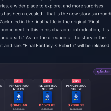
ries, a wider place to explore, and more surprises
s has been revealed - that is the new story surround
ack died in the final battle in the original "Final
nouncement in this In his character introduction, it is
nd death." As for the direction of the story in the
t and see. "Final Fantasy 7: Rebirth" will be released
ดูเพิ่มเติม ›
-21%
-21%
-21%
TD
PSN Card 1000
PSN Card 1500
PSN Card 2000
NTD TW
NTD TW
NTD TW
฿ 1049.46
฿ 1573.85
฿ 2098.23
฿ 1330.57
฿ 1995.86
฿ 2660.81