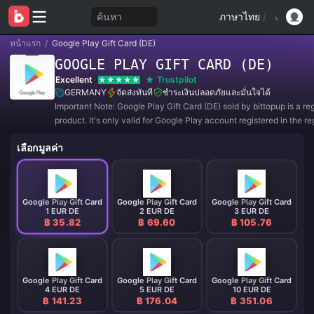
ค้นหา
ภาษาไทย
/
หน้าแรก
/
Google Play Gift Card (DE)
GOOGLE PLAY GIFT CARD (DE)
Excellent
Trustpilot
GERMANY
จัดส่งทันที
ชำระเงินปลอดภัยและมั่นใจได้
Important Note: Google Play Gift Card (DE) sold by bittopup is a re
product. It's only valid for Google Play account registered in the re
GERMANY. All purchases are NON-REFUNDABLE and NON-RET
เลือกมูลค่า
Google Play Gift Card
Google Play Gift Card
Google Play Gift Card
1 EUR DE
2 EUR DE
3 EUR DE
฿ 35.82
฿ 69.60
฿ 105.76
Google Play Gift Card
Google Play Gift Card
Google Play Gift Card
4 EUR DE
5 EUR DE
10 EUR DE
฿ 141.23
฿ 176.04
฿ 351.06