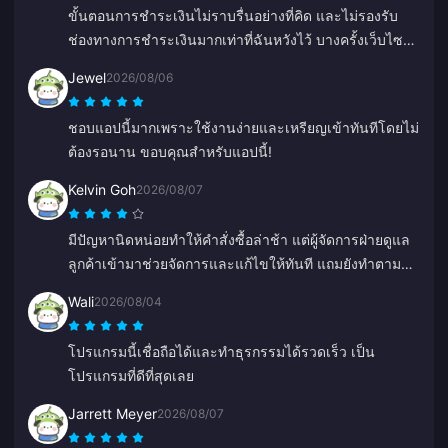
ขั้นตอนการชำระเงินไม่ราบรื่นอย่างที่คิด และไม่รองรับ
ช่องทางการชำระเงินมากเท่าที่ฉันหวังไว้ บางครั้งเว็บไซต์ก็
แลคหรือค้างระหว่างเติมเงิน และฝ่ายบริการลูกค้าก็ตอบ
Jewel
2026/08/06
กลับช้า แถมยังไม่ชัดเจนว่าการชำระเงินจะดำเนินการ
เสร็จสิ้นเมื่อไหร่ หากปัญหาเหล่านี้ได้รับการแก้ไข มันจะน่า
ชอบแอปนี้มากเพราะใช้งานง่ายและเหรียญเข้าทันทีโดยไม่
เชื่อถือขึ้นมาก
ต้องรอนาน ขอบคุณสำหรับแอปนี้!
Kelvin Goh
2026/08/07
มีปัญหานิดหน่อยทำให้คำสั่งซื้อล่าช้า แต่ผู้จัดการฝ่ายดูแล
ลูกค้าเข้ามาช่วยจัดการและแก้ไขให้ทันที แถมยังทำตาม
สัญญาที่จะชดเชยให้ด้วย ผลลัพธ์น่าพึงพอใจมาก ขอบคุณ
Wali
2026/08/04
สำหรับความใส่ใจครับ!
โปรแกรมนี้เชื่อถือได้และทำธุรกรรมได้รวดเร็ว เป็น
โปรแกรมที่ดีที่สุดเลย
Jarrett Meyer
2026/08/07