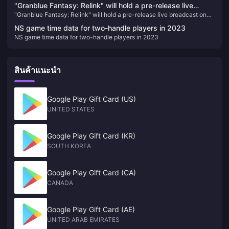
"Granblue Fantasy: Relink" will hold a pre-release live
"Granblue Fantasy: Relink" will hold a pre-release live broadcast on
broadcast on January 11
January 11
NS game time data for two-handle players in 2023
NS game time data for two-handle players in 2023
สินค้าแนะนำ
Google Play Gift Card (US)
UNITED STATES
Google Play Gift Card (KR)
SOUTH KOREA
Google Play Gift Card (CA)
CANADA
Google Play Gift Card (AE)
UNITED ARAB EMIRATES