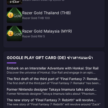
Razer Gold Thailand (THB)
Razer Gold THB 100
Razer Gold Malaysia (MYR)
Razer Gold RM 5
GOOGLE PLAY GIFT CARD (DE) ข่าวสารแนะนำ
Embark on an Interstellar Adventure with Honkai: Star Rail
Discover the universe of Honkai: Star Rail and engage in an epic
space odyssey filled with strategic battles and intriguing lore. Learn
The first draft of the third part of "Final Fantasy 7: Remake"
how to enhance your adventure with our simple Oneiric Shard top-up
The first draft of the third part of "Final Fantasy 7: Remake" has been
has been completed and will include airship travel
guide.
completed and will include airship travel
Former Nintendo designer Takaya Imamura talks about
Former Nintendo designer Takaya Imamura talks about "Phantom
"Phantom Pallu": Officials should take some necessary
Pallu": Officials should take some necessary countermeasures
countermeasures
The new story of "Final Fantasy 7: Rebirth" will revolve
The new story of "Final Fantasy 7: Rebirth" will revolve around "Zack"
around "Zack"