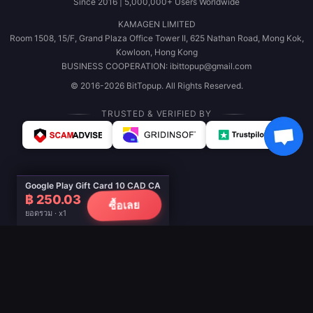
Since 2016 | 5,000,000+ Users Worldwide
KAMAGEN LIMITED
Room 1508, 15/F, Grand Plaza Office Tower II, 625 Nathan Road, Mong Kok,
Kowloon, Hong Kong
BUSINESS COOPERATION: ibittopup@gmail.com
© 2016-2026 BitTopup. All Rights Reserved.
TRUSTED & VERIFIED BY
Google Play Gift Card 10 CAD CA
฿ 250.03
ซื้อเลย
ยอดรวม · x1