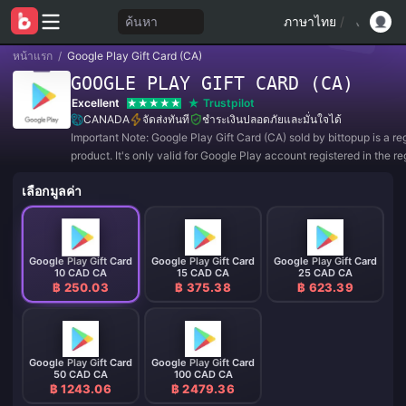
ค้นหา
ภาษาไทย
/
หน้าแรก
/
Google Play Gift Card (CA)
GOOGLE PLAY GIFT CARD (CA)
Excellent
Trustpilot
CANADA
จัดส่งทันที
ชำระเงินปลอดภัยและมั่นใจได้
Important Note: Google Play Gift Card (CA) sold by bittopup is a r
product. It's only valid for Google Play account registered in the re
CANADA. All purchases are NON-REFUNDABLE and NON-RETUR
เลือกมูลค่า
Google Play Gift Card
Google Play Gift Card
Google Play Gift Card
10 CAD CA
15 CAD CA
25 CAD CA
฿ 250.03
฿ 375.38
฿ 623.39
Google Play Gift Card
Google Play Gift Card
50 CAD CA
100 CAD CA
฿ 1243.06
฿ 2479.36