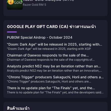
Razer Gold RM 5
GOOGLE PLAY GIFT CARD (CA) ข่าวสารแนะนำ
PUBGM Special Airdrop - October 2024
"Doom: Dark Age" will be released in 2025, starting with
"Doom: Dark Age" will be released in 2025, starting with XGP
XGP
Chairman of Daewoo responds to the sale of the
Chairman of Daewoo responds to the sale of the copyrights of
copyrights of "Xuanyuan Sword" and "Sword of
"Xuanyuan Sword" and "Sword of Immortality"
Immortality"
Analysts predict NS2 may be an iteration rather than an
Analysts predict NS2 may be an iteration rather than an innovation,
innovation, priced at $400
priced at $400
"Chrono Trigger" producers Sakaguchi, Horii and others are
"Chrono Trigger" producers Sakaguchi, Horii and others are
dissatisfied with PS5 change to X confirmation
dissatisfied with PS5 change to X confirmation
There is no update plan for "The Finals" yet, and the
There is no update plan for "The Finals" yet, and the developers said
developers said they don't want to make promises they
they don't want to make promises they can't keep.
can't keep.
สินค้าแนะนำ