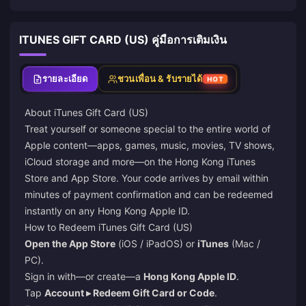
ITUNES GIFT CARD (US) คู่มือการเติมเงิน
รายละเอียด
ชวนเพื่อน & รับรายได้
HOT
About iTunes Gift Card (US)
Treat yourself or someone special to the entire world of
Apple content—apps, games, music, movies, TV shows,
iCloud storage and more—on the Hong Kong iTunes
Store and App Store. Your code arrives by email within
minutes of payment confirmation and can be redeemed
instantly on any Hong Kong Apple ID.
How to Redeem iTunes Gift Card (US)
Open the App Store
(iOS / iPadOS) or
iTunes
(Mac /
PC).
Sign in with—or create—a
Hong Kong Apple ID
.
Tap
Account ▸ Redeem Gift Card or Code
.