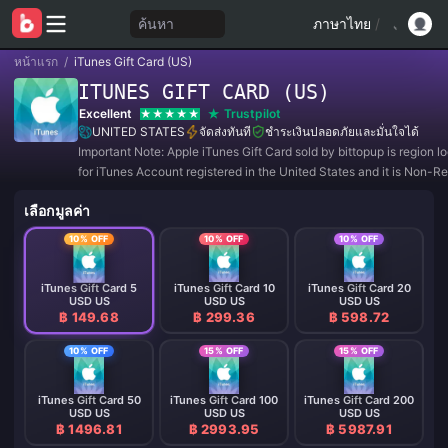
ค้นหา
ภาษาไทย
/
หน้าแรก
/
iTunes Gift Card (US)
ITUNES GIFT CARD (US)
Excellent
Trustpilot
UNITED STATES
จัดส่งทันที
ชำระเงินปลอดภัยและมั่นใจได้
Important Note: Apple iTunes Gift Card sold by bittopup is region 
for iTunes Account registered in the United States and it is Non-R
and Non-Refundable.
เลือกมูลค่า
10% OFF
10% OFF
10% OFF
iTunes Gift Card 5
iTunes Gift Card 10
iTunes Gift Card 20
USD US
USD US
USD US
฿ 149.68
฿ 299.36
฿ 598.72
10% OFF
15% OFF
15% OFF
iTunes Gift Card 50
iTunes Gift Card 100
iTunes Gift Card 200
USD US
USD US
USD US
฿ 1496.81
฿ 2993.95
฿ 5987.91