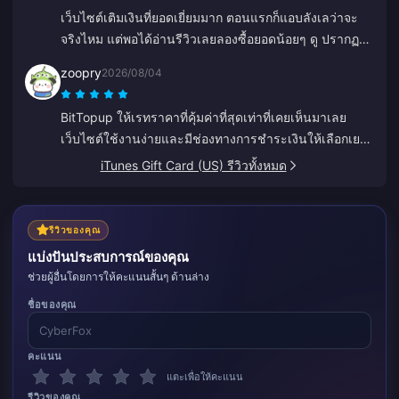
เว็บไซต์เติมเงินที่ยอดเยี่ยมมาก ตอนแรกก็แอบลังเลว่าจะ
จริงไหม แต่พอได้อ่านรีวิวเลยลองซื้อยอดน้อยๆ ดู ปรากฏว่า
ได้รับของภายในไม่ถึง 2 นาที ปลื้มมากค่ะ
zoopry
2026/08/04
BitTopup ให้เรทราคาที่คุ้มค่าที่สุดเท่าที่เคยเห็นมาเลย
เว็บไซต์ใช้งานง่ายและมีช่องทางการชำระเงินให้เลือกเยอะ
มาก ทุกอย่างราบรื่นดีมาก กลับมาใช้บริการอีกแน่นอนครับ!
iTunes Gift Card (US) รีวิวทั้งหมด
รีวิวของคุณ
แบ่งปันประสบการณ์ของคุณ
ช่วยผู้อื่นโดยการให้คะแนนสั้นๆ ด้านล่าง
ชื่อของคุณ
คะแนน
แตะเพื่อให้คะแนน
รีวิวของคุณ