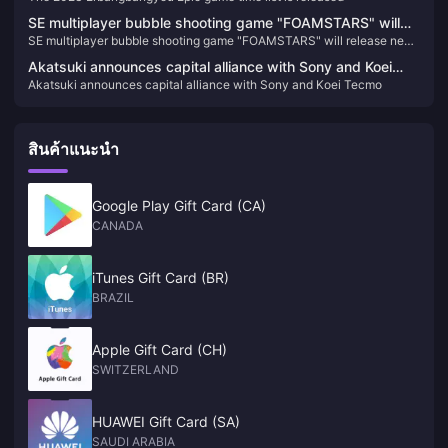
SE multiplayer bubble shooting game "FOAMSTARS" will
SE multiplayer bubble shooting game "FOAMSTARS" will release new
release new information on January 16
information on January 16
Akatsuki announces capital alliance with Sony and Koei
Akatsuki announces capital alliance with Sony and Koei Tecmo
Tecmo
สินค้าแนะนำ
Google Play Gift Card (CA)
CANADA
iTunes Gift Card (BR)
BRAZIL
Apple Gift Card (CH)
SWITZERLAND
HUAWEI Gift Card (SA)
SAUDI ARABIA