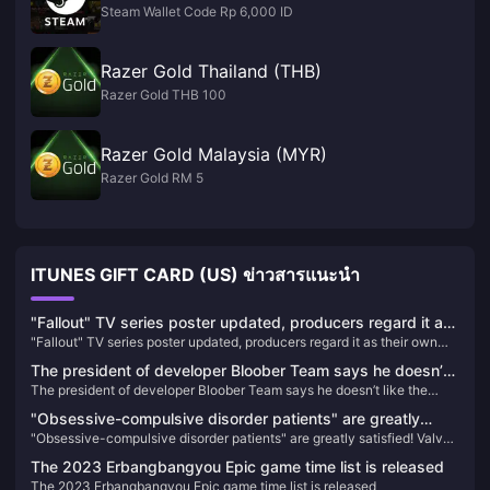
Steam Wallet Code Rp 6,000 ID
Razer Gold Thailand (THB)
Razer Gold THB 100
Razer Gold Malaysia (MYR)
Razer Gold RM 5
ITUNES GIFT CARD (US) ข่าวสารแนะนำ
"Fallout" TV series poster updated, producers regard it as
"Fallout" TV series poster updated, producers regard it as their own
their own "Fallout 5"
"Fallout 5"
The president of developer Bloober Team says he doesn’t
The president of developer Bloober Team says he doesn’t like the
like the trailer for Silent Hill 2 Remake
trailer for Silent Hill 2 Remake
"Obsessive-compulsive disorder patients" are greatly
"Obsessive-compulsive disorder patients" are greatly satisfied! Valve
satisfied! Valve silently gives players 1 point to make them
silently gives players 1 point to make them whole
whole
The 2023 Erbangbangyou Epic game time list is released
The 2023 Erbangbangyou Epic game time list is released