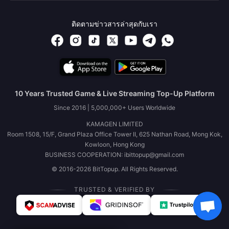
ติดตามข่าวสารล่าสุดกับเรา
10 Years Trusted Game & Live Streaming Top-Up Platform
Since 2016 | 5,000,000+ Users Worldwide
KAMAGEN LIMITED
Room 1508, 15/F, Grand Plaza Office Tower II, 625 Nathan Road, Mong Kok,
Kowloon, Hong Kong
BUSINESS COOPERATION: ibittopup@gmail.com
© 2016-2026 BitTopup. All Rights Reserved.
TRUSTED & VERIFIED BY