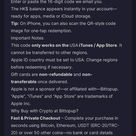
Enter or paste the 16-digit code we email you.
The HK$ balance appears instantly in your account—
ready for apps, media or iCloud storage.
Tip:
On iPhone, you can also scan the QR-style code
image for one-tap redemption.
Important Notes
This code
only works on the
USA
iTunes / App Store
. It
cannot be transferred to other regions.
Apple ID country must be set to USA. Change regions
before redeeming if necessary.
Gift cards are
non-refundable
and
non-
transferable
once delivered.
Apple is not a sponsor of—or affiliated with—Bittopup.
“Apple”, “iTunes” and “App Store” are trademarks of
Apple Inc.
Why Buy with Crypto at Bittopup?
Fast & Private Checkout
– Complete your purchase in
seconds using Bitcoin, Ethereum, USDT (ERC-20/TRC-
20) or over 50 other coins—no bank or card details