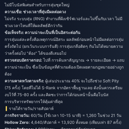
ไม่มีโบนัสพิเศษสำหรับการสุ่มชุดใหญ่
ความเชื่อ: ช่วงเวลาที่สุ่มมีผลต่อดวง
ไม่จริง ระบบสุ่ม (RNG) ทำงานที่ฝั่งเซิร์ฟเวอร์และไม่ขึ้นกับเวลา ไม่มี
ช่วงเวลาไหนที่ให้ผลลัพธ์ดีกว่ากัน
ข้อเท็จจริง: ความน่าจะเป็นที่เป็นอิสระต่อกัน
การสุ่มแต่ละครั้งคือเหตุการณ์อิสระ ผลลัพธ์ก่อนหน้าไม่มีผลต่อการสุ่ม
ครั้งถัดไป (ยกเว้นระบบการันตี) การสุ่มเกลือติดๆ กันไม่ได้หมายความ
ว่าครั้งต่อไป "ต้อง" ได้ของดีเสมอไป
ตรวจสอบอัตราดรอป:
ไปที่ การค้นหาสัญญาณ → รายละเอียด → แถบ
ความน่าจะเป็น ซึ่งเป็นข้อมูลที่ตัวเกมต้องเปิดเผยตามกฎหมายอย่างถูก
ต้อง
ความคาดหวังตามจริง:
ผู้เล่นประมาณ 40% จะไปถึงช่วง Soft Pity
(75 ครั้ง) โดยที่ไม่ได้ S-Rank จากอัตราพื้นฐานเลย ดังนั้นควรเตรียม
งบไว้ที่ 75-80 ครั้ง และคิดซะว่าการได้ก่อนหน้านั้นคือโบนัส
การบริหารทรัพยากรให้คุ้มค่าที่สุด
รายได้รายวัน/รายสัปดาห์
ภารกิจรายวัน:
60/วัน (ใช้เวลา 10-15 นาที) = 1,260 ในช่วง 21 วัน
Hollow Zero:
4,640/สัปดาห์ = 13,920 ทั้งหมด (เทียบเท่า 87 ครั้ง)