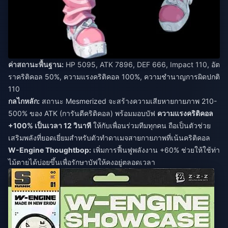
ค่าสถานะพื้นฐาน:
HP 5095, ATK 7896, DEF 666, Impact 110, อัต
ราคริติคอล 50%, ความแรงคริติคอล 100%, ความชำนาญการผิดปกติ
110
กลไกหลัก:
สถานะ Mesmerized จะสร้างความเสียหายกายภาพ 210-
500% ของ ATK (การันตีคริติคอล) พร้อมมอบบัฟ
ความแรงคริติคอล
+100% เป็นเวลา 12 วินาที
ให้กับเพื่อนร่วมทีมทุกคน ถือเป็นตัวช่วย
เสริมพลังที่ยอดเยี่ยมสำหรับตัวทำดาเมจสายกายภาพที่เน้นคริติคอล
W-Engine Thoughtbop:
เพิ่มการฟื้นฟูพลังงาน +60% ช่วยให้ใช้ท่า
ไม้ตายได้บ่อยขึ้นเพื่อรักษาบัฟให้คงอยู่ตลอดเวลา