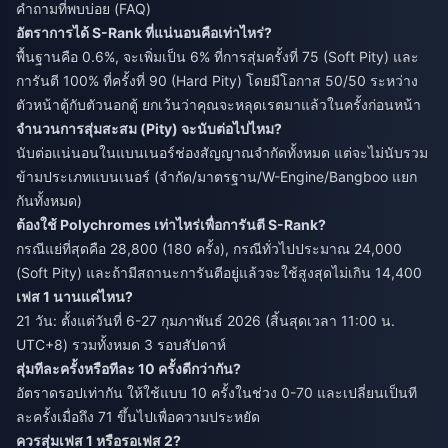
คำถามที่พบบ่อย (FAQ)
อัตราการได้ S-Rank ที่แน่นอนคือเท่าไหร่?
พื้นฐานคือ 0.6%, จะเพิ่มเป็น 6% ที่การสุ่มครั้งที่ 75 (Soft Pity) และ
การันตี 100% ที่ครั้งที่ 90 (Hard Pity) โดยมีโอกาส 50/50 ระหว่าง
ตัวหน้าตู้กับตัวนอกตู้ ยกเว้นว่าคุณจะหลุดเรตมาแล้วในครั้งก่อนหน้า
จำนวนการสุ่มสะสม (Pity) จะนับต่อไปไหม?
นับต่อแน่นอนในแบนเนอร์ช่องสัญญาณจำกัดทั้งหมด แต่จะไม่นับรวม
ข้ามประเภทแบนเนอร์ (จำกัด/มาตรฐาน/W-Engine/Bangboo แยก
กันทั้งหมด)
ต้องใช้ Polychromes เท่าไหร่เพื่อการันตี S-Rank?
กรณีแย่ที่สุดคือ 28,800 (180 ครั้ง), กรณีทั่วไปประมาณ 24,000
(Soft Pity) และถ้ามีสถานะการันตีอยู่แล้วจะใช้สูงสุดไม่เกิน 14,400
เฟส 1 นานแค่ไหน?
21 วัน: ตั้งแต่วันที่ 6-27 กุมภาพันธ์ 2026 (สิ้นสุดเวลา 11:00 น.
UTC+8) รวมทั้งหมด 3 รอบสัปดาห์
สุ่มทีละครั้งหรือทีละ 10 ครั้งดีกว่ากัน?
อัตราดรอปเท่ากัน ให้ใช้แบบ 10 ครั้งในช่วง 0-70 และเปลี่ยนเป็นที
ละครั้งเมื่อถึง 71 ขึ้นไปเพื่อความประหยัด
ควรสุ่มเฟส 1 หรือรอเฟส 2?