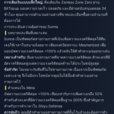
การเติมเงินแบบแพ็กใหญ่:
ดีลเติมเงิน Zenless Zone Zero
ผ่าน
BitTopup มอบความรวดเร็ว ปลอดภัย และมีฝ่ายสนับสนุนตลอด 24
ชั่วโมง คุณสามารถคำนวณส่วนต่างที่ขาดและเลือกซื้อตามจำนวนที่
ต้องการได้
การประเมินความคุ้มค่าของ Sunna
บทบาทและทีมที่เหมาะสม
Sunna เป็นซัพพอร์ตสายกายภาพที่เน้นเพิ่มความแรงคริติคอลให้ทีม
เธอใช้เวลาในสนามน้อยมาก เพียงแค่เปิดสถานะ Mesmerized เพื่อ
มอบบัฟความแรงคริติคอล +100% แล้วสลับให้ตัวทำดาเมจออกมาเล่น
เหมาะสำหรับ:
ทีมดาเมจกายภาพที่ขาดความแรงคริติคอล ตัวละครที่มี
อัตราคริติคอลสูงแต่ความแรงคริติคอลต่ำจะได้ประโยชน์สูงสุด
ข้อจำกัด:
ไม่เหมาะกับทีมที่ไม่ใช่สายกายภาพ เนื่องจากเป็นซัพพอร์ต
เฉพาะธาตุ จึงไม่มีประโยชน์หากคุณไม่ได้ปั้นตัวทำดาเมจสาย
กายภาพไว้
ตำแหน่งใน Meta
บัฟความแรงคริติคอล +100% เทียบเท่ากับการเพิ่มดาเมจถึง 50%
สำหรับตัวละครที่มีความแรงคริติคอลพื้นฐาน 200% ซึ่งสำคัญมาก
สำหรับการทำเวลาใน Shiyu Defense
ควรสุ่มถ้า:
คุณมีตัวทำดาเมจสายกายภาพที่ปั้นไว้แล้วและต้องการตัว