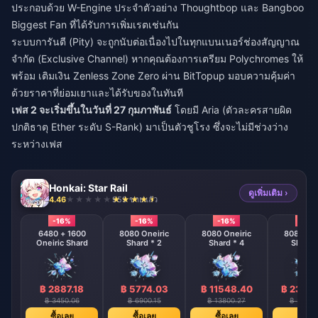
ประกอบด้วย W-Engine ประจำตัวอย่าง Thoughtbop และ Bangboo
Biggest Fan ที่ได้รับการเพิ่มเรตเช่นกัน
ระบบการันตี (Pity) จะถูกนับต่อเนื่องไปในทุกแบนเนอร์ช่องสัญญาณ
จำกัด (Exclusive Channel) หากคุณต้องการเตรียม Polychromes ให้
พร้อม
เติมเงิน Zenless Zone Zero
ผ่าน BitTopup มอบความคุ้มค่า
ด้วยราคาที่ย่อมเยาและได้รับของในทันที
เฟส 2 จะเริ่มขึ้นในวันที่ 27 กุมภาพันธ์
โดยมี Aria (ตัวละครสายผิด
ปกติธาตุ Ether ระดับ S-Rank) มาเป็นตัวชูโรง ซึ่งจะไม่มีช่วงว่าง
ระหว่างเฟส
Honkai: Star Rail
ดูเพิ่มเติม ›
4.46
959 ขายแล้ว
-16%
-16%
-16%
-16%
6480 + 1600
8080 Oneiric
8080 Oneiric
8080 One
Oneiric Shard
Shard * 2
Shard * 4
Shard 
฿ 2887.18
฿ 5774.03
฿ 11548.40
฿ 2309
฿ 3450.06
฿ 6900.15
฿ 13800.27
฿ 27600
ซื้อเลย
ซื้อเลย
ซื้อเลย
ซื้อเล