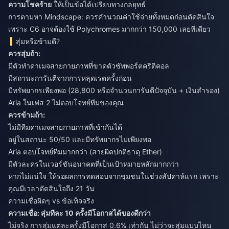
ความโชคร้าย
ให้เป็นข้อได้เปรียบทางกลยุทธ์
การตามหา Mindscape: ควรคำนวณค่าใช้จ่ายทั้งหมดก่อนตัดสินใจ
เพราะ C6 อาจต้องใช้ Polychromes มากกว่า 150,000 เลยทีเดียว
สุ่มหรือข้ามดี?
ควรสุ่มถ้า:
มีตัวทำดาเมจสายกายภาพที่ขาดตัวซัพพอร์ตคริติคอล
มีสถานะการันตีจากการหลุดเรตครั้งก่อน
มีทรัพยากรเพียงพอ (28,800 หรือจำนวนการันตีปัจจุบัน + เงินสำรอง)
Aria ในเฟส 2 ไม่ตอบโจทย์ทีมของคุณ
ควรข้ามถ้า:
ไม่มีทีมดาเมจสายกายภาพที่เข้ากันได้
อยู่ในสถานะ 50/50 และมีทรัพยากรไม่เพียงพอ
Aria ตอบโจทย์ทีมมากกว่า (สายผิดปกติธาตุ Ether)
มีตัวละครในเวอร์ชันอนาคตที่เป็นเป้าหมายหลักมากกว่า
หากไม่แน่ใจ ให้รอผลการทดสอบจากชุมชนในช่วงสัปดาห์แรก เพราะ
คุณมีเวลาตัดสินใจถึง 21 วัน
ความเชื่อผิดๆ vs ข้อเท็จจริง
ความเชื่อ: สุ่มทีละ 10 ครั้งมีโอกาสได้ของดีกว่า
ไม่จริง การสุ่มแต่ละครั้งมีโอกาส 0.6% เท่ากัน ไม่ว่าจะสุ่มแบบไหน