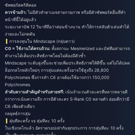
ซัพพอร์ตคริติคอล
ควรข้ามถ้า:
ไม่มีตัวทำดาเมจสายกายภาพ หรือมีตัวซัพพอร์ตอื่นที่ทำ
หน้าที่นี้ได้อยู่แล้ว
ระยะเวลาบัฟ 12 วินาทีถือว่าค่อนข้างนาน ทำให้การสลับตัวเล่นทำได้
ง่ายและไม่กดดัน
การลงทุนใน Mindscape (กลุ่มดาว)
C0 = ใช้งานได้ครบถ้วน:
ทั้งสถานะ Mesmerized และบัฟทีมสามารถ
ทำงานได้เต็มประสิทธิภาพโดยไม่ต้องมีตัวซ้ำ
Mindscape ระดับสูงขึ้นจะช่วยเพิ่มประสิทธิภาพให้ดีขึ้น แต่ไม่ได้ปลด
ล็อกกลไกหลักใหม่ๆ การสุ่มแต่ละครั้งอาจใช้สูงถึง 28,800
Polychromes ซึ่งการทำ C6 อาจต้องใช้มากกว่า 150,000
Polychromes
ลำดับความสำคัญสำหรับสายฟรี:
เน้นจำนวนตัวละครที่หลากหลายดี
กว่าการเน้นความลึก การมีตัวละคร S-Rank C0 หลายตัว ย่อมดีกว่ามี
C6 เพียงตัวเดียว
กลยุทธ์การสุ่ม
สุ่มทีละครั้ง vs สุ่มทีละ 10 ครั้ง
ในเชิงกลไกแล้ว อัตราดรอปเท่ากันทุกประการ การสุ่มทีละ 10 ครั้ง