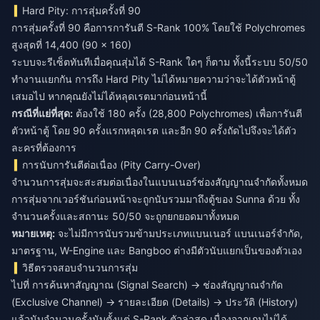
Hard Pity: การสุ่มครั้งที่ 90
การสุ่มครั้งที่ 90 คือการการันตี S-Rank 100% โดยใช้ Polychromes
สูงสุดที่ 14,400 (90 × 160)
ระบบจะรีเซ็ตทันทีเมื่อคุณสุ่มได้ S-Rank ใดๆ ก็ตาม ทั้งนี้ระบบ 50/50
ทำงานแยกกัน การถึง Hard Pity ไม่ได้หมายความว่าจะได้ตัวหน้าตู้
เสมอไป หากคุณยังไม่ได้หลุดเรตมาก่อนหน้านี้
กรณีที่แย่ที่สุด:
ต้องใช้ 180 ครั้ง (28,800 Polychromes) เพื่อการันตี
ตัวหน้าตู้ โดย 90 ครั้งแรกหลุดเรต และอีก 90 ครั้งถัดไปจึงจะได้ตัว
ละครที่ต้องการ
การนับการันตีต่อเนื่อง (Pity Carry-Over)
จำนวนการสุ่มจะสะสมต่อเนื่องในแบนเนอร์ช่องสัญญาณจำกัดทั้งหมด
การสุ่มจากเวอร์ชันก่อนหน้าจะถูกนับรวมมาถึงตู้ของ Sunna ด้วย ทั้ง
จำนวนครั้งและสถานะ 50/50 จะถูกยกยอดมาทั้งหมด
หมายเหตุ:
จะไม่มีการนับรวมข้ามประเภทแบนเนอร์ แบนเนอร์จำกัด,
มาตรฐาน, W-Engine และ Bangboo ต่างมีตัวนับแยกเป็นของตัวเอง
วิธีตรวจสอบจำนวนการสุ่ม
ไปที่ การค้นหาสัญญาณ (Signal Search) → ช่องสัญญาณจำกัด
(Exclusive Channel) → รายละเอียด (Details) → ประวัติ (History)
แล้วนับจำนวนครั้งนับตั้งแต่ S-Rank ตัวล่าสุด เนื่องจากเกมไม่ได้