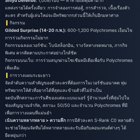
Shiyu Defense:
1,008/รอบ — ท้าทายแต่คุ้มค่ามาก
แหล่งรายได้ครั้งเดียว: การจำลองการต่อสู้, การสำรวจ, เนื้อเรื่องตัว
ละคร สำหรับผู้เล่นใหม่จะมีทรัพยากรส่วนนี้ให้เก็บอีกมหาศาล
กิจกรรม
Gilded Surprise (14-20 ก.พ.):
600-1,200 Polychromes เงื่อนไข
การร่วมกิจกรรมไม่ยาก
กิจกรรมฉลองเวอร์ชัน: โบนัสล็อกอิน, รางวัลทางจดหมาย, ภารกิจ
พิเศษ ควรติดตามประกาศอย่างใกล้ชิด
กิจกรรมบนเว็บ: การร่วมสนุกผ่านโซเชียลมีเดียเพื่อรับ Polychromes
เพิ่มเติม
การวางแผนระยะยาว
จัดลำดับความสำคัญของตัวละครที่ต้องการในเวอร์ชันอนาคต ทุ่ม
ทรัพยากรให้ตัวที่อยากได้ที่สุดและข้ามตัวที่ไม่จำเป็น
จดบันทึกสถานะการันตีของแต่ละแบนเนอร์ รู้จำนวนครั้งที่สุ่มไปใน
ช่องสัญญาณจำกัด, สถานะ 50/50 และจำนวน Polychromes ที่มี
เพื่อการวางแผนที่แม่นยำ
เน้นความหลากหลาย > ความลึก
การมีตัวละคร S-Rank C0 หลายตัว
จะช่วยให้คุณจัดทีมได้หลากหลายและรับมือกับคอนเทนต์ต่างๆ ได้
ยืดหยุ่นกว่า