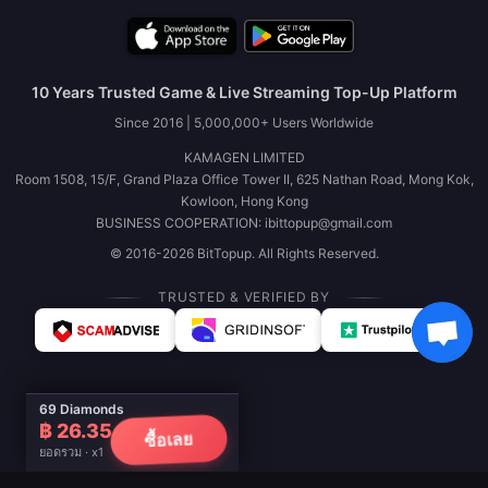
10 Years Trusted Game & Live Streaming Top-Up Platform
Since 2016 | 5,000,000+ Users Worldwide
KAMAGEN LIMITED
Room 1508, 15/F, Grand Plaza Office Tower II, 625 Nathan Road, Mong Kok,
Kowloon, Hong Kong
BUSINESS COOPERATION: ibittopup@gmail.com
© 2016-2026 BitTopup. All Rights Reserved.
TRUSTED & VERIFIED BY
69 Diamonds
฿ 26.35
ซื้อเลย
ยอดรวม · x1