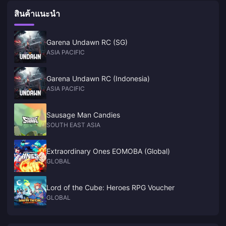
capturing the attention of global shooting game enthusiasts.
สินค้าแนะนำ
Garena Undawn RC (SG)
ASIA PACIFIC
Garena Undawn RC (Indonesia)
ASIA PACIFIC
Sausage Man Candies
SOUTH EAST ASIA
Extraordinary Ones EOMOBA (Global)
GLOBAL
Lord of the Cube: Heroes RPG Voucher
GLOBAL