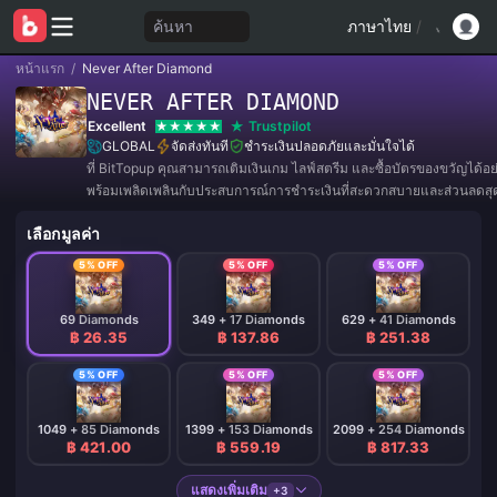
ค้นหา
ภาษาไทย
/
หน้าแรก
/
Never After Diamond
NEVER AFTER DIAMOND
Excellent
Trustpilot
GLOBAL
จัดส่งทันที
ชำระเงินปลอดภัยและมั่นใจได้
ที่ BitTopup คุณสามารถเติมเงินเกม ไลฟ์สตรีม และซื้อบัตรของขวัญได้อ
พร้อมเพลิดเพลินกับประสบการณ์การชำระเงินที่สะดวกสบายและส่วนลดสุดค
เลือกมูลค่า
5% OFF
5% OFF
5% OFF
69 Diamonds
349 + 17 Diamonds
629 + 41 Diamonds
฿ 26.35
฿ 137.86
฿ 251.38
5% OFF
5% OFF
5% OFF
1049 + 85 Diamonds
1399 + 153 Diamonds
2099 + 254 Diamonds
฿ 421.00
฿ 559.19
฿ 817.33
แสดงเพิ่มเติม
+3