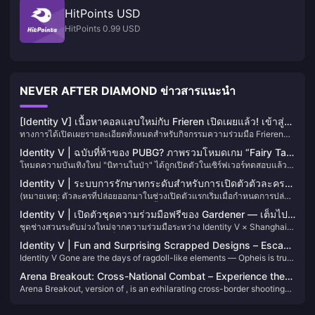
HitPoints USD
HitPoints 0.99 USD
NEVER AFTER DIAMOND ข่าวสารแนะนำ
[Identity V] เนื้อหาคอลแลบใหม่กับ Frieren เปิดเผยแล้ว! เข้าสู่
ทางการได้เปิดเผยรายละเอียดทั้งหมดสำหรับกิจกรรมความร่วมมือ Frieren
ระบบเพื่อรับการสุ่มฟรี 10 ครั้ง！
แล้ว! เนื่องจากทราบว่าผู้เล่นบางคนอาจพลาดข้อมูลบางส่วน ฉันจึงได้จัด
Identity V | ฉบับที่ห้าของ PUBG? ภาพรวมโหมดเกม “Fairy Tale
ระเบียบทุกสิ่งที่คุณต้องรู้เกี่ยวกับความร่วมมือนี้เพื่อให้อ้างอิงได้ง่าย!
โหมดความบันเทิงใหม่ "นิทานในป่า" ได้ถูกเปิดตัวในเซิร์ฟเวอร์ทดสอบแล้ว
in the Woods”
มาดูกันว่าต้องเล่นอย่างไร!
Identity V | ระบบการรักษาหกระดับสำหรับการเปิดตัวตัวละคร
(หมายเหตุ: ตัวละครที่ปล่อยออกมาในช่วงเปิดตัวแรกเริ่มเมื่อกำหนดการปล่อย
ใหม่ – ผู้ที่เข้าใจจะต้องร้องไห้
ยังไม่เสถียรจะไม่ถูกรวมอยู่ในรายการนี้)
Identity V | เปิดตัวชุดความร่วมมือฟรีของ Gardener — เต็มไป
ชุดช่างสวนระดับม่วงใหม่จากความร่วมมือระหว่าง Identity V × Shanghai
ด้วยพลังไซไฟ!
Astronomy Museum ในที่สุดก็สามารถดูตัวอย่างภายในได้แล้ว! เฟอร์นิเจอร์
Identity V | Fun and Surprising Scrapped Designs – Escape
ใหม่จากความร่วมมือชิ้นหนึ่งก็กำลังจะเปิดตัวเร็วๆ นี้ มาดูโมเดล 3D กันเถอะ!
Identity V Gone are the days of ragdoll-like elements — Opheis is truly
Master Had Hair?!
getting better at making dolls! In this article, let’s take a look at some of
Arena Breakout: Cross-National Combat – Experience the
the most interesting scrapped concepts from the development
Arena Breakout, version of , is an exhilarating cross-border shooting
Hardcore Shooter Survival Feast
process!
adventure. As a high-fidelity, hardcore mobile FPS, it stands out in the
mobile gaming world with its unique shooting survival gameplay,