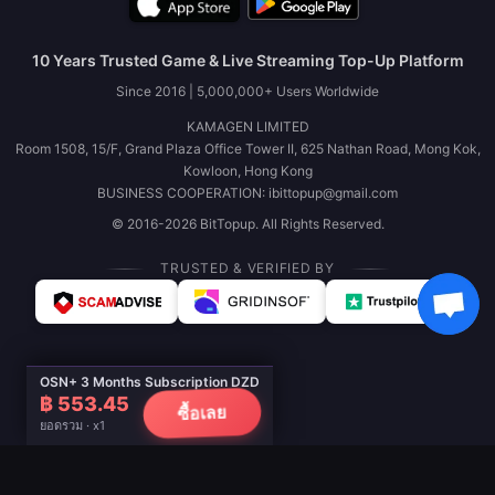
10 Years Trusted Game & Live Streaming Top-Up Platform
Since 2016 | 5,000,000+ Users Worldwide
KAMAGEN LIMITED
Room 1508, 15/F, Grand Plaza Office Tower II, 625 Nathan Road, Mong Kok,
Kowloon, Hong Kong
BUSINESS COOPERATION: ibittopup@gmail.com
© 2016-2026 BitTopup. All Rights Reserved.
TRUSTED & VERIFIED BY
OSN+ 3 Months Subscription DZD
฿ 553.45
ซื้อเลย
ยอดรวม · x1