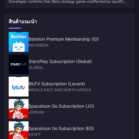
Developer confirms Star Wars strategy game unaffected by layoffs
by layoffs and still in development
and still in development
สินค้าแนะนำ
Bstation Premium Membership (ID)
INDONESIA
StarzPlay Subscription (Global)
GLOBAL
BluTV Subscription (Levant)
MIDDLE EAST AND NORTH AFRICA
Spacetoon Go Subscription (JO)
JORDAN
Spacetoon Go Subscription (EG)
EGYPT