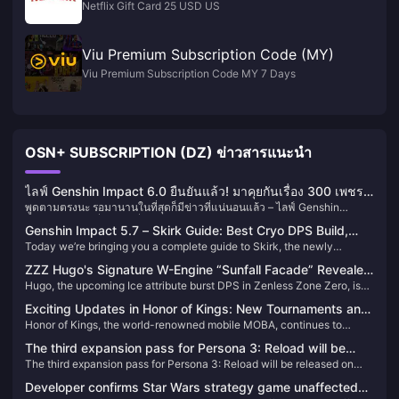
Netflix Gift Card 25 USD US
Viu Premium Subscription Code (MY)
Viu Premium Subscription Code MY 7 Days
OSN+ SUBSCRIPTION (DZ) ข่าวสารแนะนำ
ไลฟ์ Genshin Impact 6.0 ยืนยันแล้ว! มาคุยกันเรื่อง 300 เพชร
พูดตามตรงนะ รอมานานในที่สุดก็มีข่าวที่แน่นอนแล้ว – ไลฟ์ Genshin
และวันครบรอบกันเถอะ
Impact 6.0 จะเริ่มในวันที่ 29 สิงหาคม เวลา 20.00 น. ตามปกติจะมีโค้ดแลก
Genshin Impact 5.7 – Skirk Guide: Best Cryo DPS Build,
เพชร 300 เม็ดให้ด้วย แต่ครั้งนี้สวัสดิการวันครบรอบดีจริงๆ ได้ 20 โรลบวก
Today we’re bringing you a complete guide to Skirk, the newly
Weapons, Constellations, Team Comps & Rotation
กับเลือกตัวละคร 5 ดาวเองได้ แถมยังมีเพชร 1600 เม็ดอีกด้วย ตัวละครใหม่
introduced Cryo DPS in version 5.7.
Lauma ก็น่าสนใจไม่น้อย
ZZZ Hugo's Signature W-Engine “Sunfall Facade” Revealed
Hugo, the upcoming Ice attribute burst DPS in Zenless Zone Zero, is
– High Compatibility but Has Strong Alternatives. Is It Still
about to go live. His signature W-Engine, “Sunfall Facade,” has
Worth Pulling?
Exciting Updates in Honor of Kings: New Tournaments and
officially had its effects and stats revealed. Is it worth pulling?
Honor of Kings, the world-renowned mobile MOBA, continues to
Events You Can't Miss!
captivate its global audience with thrilling events and substantial
The third expansion pass for Persona 3: Reload will be
investments in its esports scene. Here are some of the latest updates
The third expansion pass for Persona 3: Reload will be released on
released on September 10
that every fan should know:
September 10
Developer confirms Star Wars strategy game unaffected