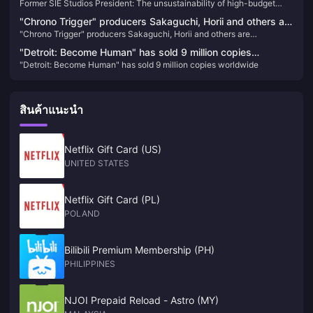
Former SIE Studios President: The unsustainability of high-budget
budget AAA games will be discussed more this year
AAA games will be discussed more this year
"Chrono Trigger" producers Sakaguchi, Horii and others are
"Chrono Trigger" producers Sakaguchi, Horii and others are
dissatisfied with PS5 change to X confirmation
dissatisfied with PS5 change to X confirmation
"Detroit: Become Human" has sold 9 million copies
"Detroit: Become Human" has sold 9 million copies worldwide
worldwide
สินค้าแนะนำ
Netflix Gift Card (US)
UNITED STATES
Netflix Gift Card (PL)
POLAND
Bilibili Premium Membership (PH)
PHILIPPINES
NJOI Prepaid Reload - Astro (MY)