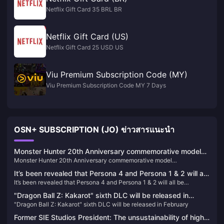
Netflix Gift Card 35 BRL BR
Netflix Gift Card (US)
Netflix Gift Card 25 USD US
Viu Premium Subscription Code (MY)
Viu Premium Subscription Code MY 7 Days
OSN+ SUBSCRIPTION (JO) ข่าวสารแนะนำ
Monster Hunter 20th Anniversary commemorative model
Monster Hunter 20th Anniversary commemorative model
"S.H.MonsterArts Fire Dragon/Thunder Wolf Dragon" is
"S.H.MonsterArts Fire Dragon/Thunder Wolf Dragon" is available for
available for order today
It’s been revealed that Persona 4 and Persona 1 & 2 will all
order today
It’s been revealed that Persona 4 and Persona 1 & 2 will all be
be remade/remastered
remade/remastered
"Dragon Ball Z: Kakarot" sixth DLC will be released in
"Dragon Ball Z: Kakarot" sixth DLC will be released in February
February
Former SIE Studios President: The unsustainability of high-