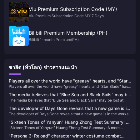
Viu Premium Subscription Code (MY)
Viu Premium Subscription Code MY 7 Days
Bilibili Premium Membership (PH)
Bilibili 1-month Premium(PH)
ชาฮิด (ทั่วโลก) ข่าวสารแนะนำ
Players all over the world have "greasy" hearts, and "Star
Players all over the world have "greasy" hearts, and "Star Blade" has
Blade" has become a popular pre-order game in many
become a popular pre-order game in many places
places
The media believes that "Blue Sea and Black Sails" may be
The media believes that "Blue Sea and Black Sails" may be lost at
lost at sea, but it will set sail for "Black Flag"
sea, but it will set sail for "Black Flag"
The developer of Days Gone reveals that a new game is in
The developer of Days Gone reveals that a new game is in the works
the works
"Sixteen Tones of Yanyun" Huang Zhong Test Summary: A
"Sixteen Tones of Yanyun" Huang Zhong Test Summary: A more
more complete Jianghu, each system has taken shape
complete Jianghu, each system has taken shape
"Persona 3: Reload" character winter costume combat