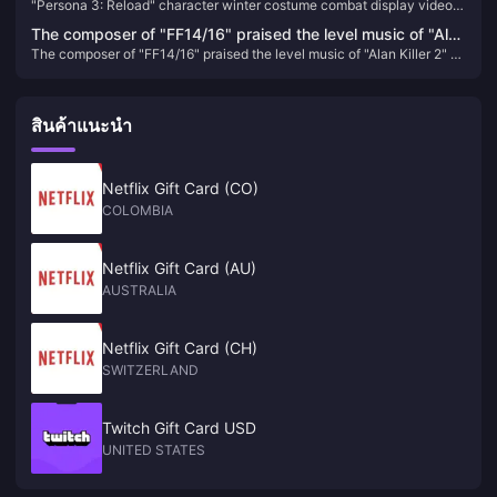
"Persona 3: Reload" character winter costume combat display video
display video released
released
The composer of "FF14/16" praised the level music of "Alan
The composer of "FF14/16" praised the level music of "Alan Killer 2" as
Killer 2" as "Herald of Darkness"
"Herald of Darkness"
สินค้าแนะนำ
Netflix Gift Card (CO)
COLOMBIA
Netflix Gift Card (AU)
AUSTRALIA
Netflix Gift Card (CH)
SWITZERLAND
Twitch Gift Card USD
UNITED STATES