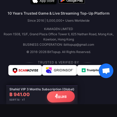
10 Years Trusted Game & Live Streaming Top-Up Platform
Since 2016 | 5,000,000+ Users Worldwide
KAMAGEN LIMITED
Room 1508, 15/F, Grand Plaza Office Tower II, 625 Nathan Road, Mong Kok,
Kowloon, Hong Kong
BUSINESS COOPERATION: ibittopup@gmail.com
© 2016-2026 BitTopup. All Rights Reserved.
TRUSTED & VERIFIED BY
Shahid VIP 3 Months Subscription (Global)
฿ 941.00
ซื้อเลย
ยอดรวม · x1