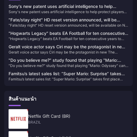
Sony's new patent uses artificial intelligence to help
Sony's new patent uses artificial intelligence to help protect players
protect players when they pause VR games
when they pause VR games
"Fate/stay night" HD reset version announced, will be
"Fate/stay night" HD reset version announced, will be available on NS
available on NS and Steam within the year
and Steam within the year
"Hogwarts Legacy" beats EA Football for ten consecutive
"Hogwarts Legacy" beats EA Football for ten consecutive years to
years to take the top spot on the UK regional game list in
take the top spot on the UK regional game list in 2023
2023
Geralt voice actor says Ciri may be the protagonist in new
Geralt voice actor says Ciri may be the protagonist in new The
The Witcher game
Witcher game
"Do you believe me?" study found that playing "Mario:
"Do you believe me?" study found that playing "Mario: Odyssey" can
Odyssey" can help reduce symptoms of depression
help reduce symptoms of depression
Famitsu’s latest sales list: “Super Mario: Surprise” takes
Famitsu’s latest sales list: “Super Mario: Surprise” takes first place
first place again
again
สินค้าแนะนำ
Netflix Gift Card (BR)
BRAZIL