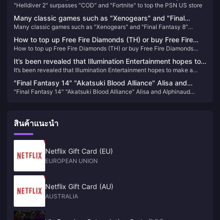
"Helldiver 2" surpasses "COD" and "Fortnite" to top the PSN US store
PSN US store
Many classic games such as "Xenogears" and "Final
Many classic games such as "Xenogears" and "Final Fantasy 8"
Fantasy 8" celebrate their anniversaries
celebrate their anniversaries
How to top up Free Fire Diamonds (TH) or buy Free Fire
How to top up Free Fire Diamonds (TH) or buy Free Fire Diamonds
Diamonds (TH)
(TH)
It’s been revealed that Illumination Entertainment hopes to
It’s been revealed that Illumination Entertainment hopes to make a
make a “Super Smash Bros.” movie
“Super Smash Bros.” movie
"Final Fantasy 14" "Akatsuki Blood Alliance" Alisa and
"Final Fantasy 14" "Akatsuki Blood Alliance" Alisa and Alphinaud
Alphinaud BRING ARTS figures appear
BRING ARTS figures appear
สินค้าแนะนำ
Netflix Gift Card (EU)
EUROPEAN UNION
Netflix Gift Card (AU)
AUSTRALIA