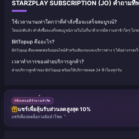
STARZPLAY SUBSCRIPTION (JO) คำถามที่พบบ่
ใช้เวลานานเท่าใดกว่าที่คำสั่งซื้อจะเสร็จสมบูรณ์?
โดยปกติแล้ว คำสั่งซื้อจะเสร็จสมบูรณ์ภายในไม่กี่นาที หากมีความล่าช้าใดๆ โปร
BitTopup คืออะไร?
BitTopup คือแพลตฟอร์มออนไลน์สำหรับเติมเกมและบริการต่าง ๆ ได้อย่างรวดเร
เวลาทำการของฝ่ายบริการลูกค้า?
ฝ่ายบริการลูกค้าของ BitTopup พร้อมให้บริการตลอด 24 ชั่วโมงทุกวัน
ข้อเสนอมีจำนวนจำกัด
แชร์เพื่อลุ้นรับส่วนลดสูงสุด 10%
แชร์เพื่อปลดล็อกวงล้อนำโชค