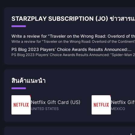
STARZPLAY SUBSCRIPTION (JO) ข่าวสาร
Write a review for "Traveler on the Wrong Road: Overlord of t
Write a review for "Traveler on the Wrong Road: Overlord of the Continent
Continent" and draw 10 100-yuan JD.com cards
and draw 10 100-yuan JD.com cards
PS Blog 2023 Players’ Choice Awards Results Announced:
PS Blog 2023 Players’ Choice Awards Results Announced: “Spider-Man 2
“Spider-Man 2” Takes Half of the Sky
Takes Half of the Sky
สินค้าแนะนำ
Netflix Gift Card (US)
Netflix Gi
UNITED STATES
MEXICO