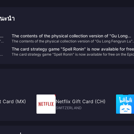
แนะนำ
he
The contents of the physical collection version of "Gu Long
"
The contents of the physical collection version of "Gu Long Fengyun Lu"
Fengyun Lu" are announced, and the first 300 people will
are announced, and the first 300 people will receive Xu Changlong's
receive Xu Changlong's autograph
The card strategy game "Spell Ronin" is now available for free
autograph
”
The card strategy game "Spell Ronin" is now available for free on the Epi
on the Epic Store
Store
ft Card (MX)
Netflix Gift Card (CH)
SWITZERLAND