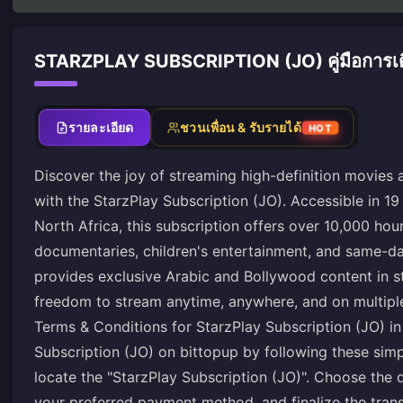
STARZPLAY SUBSCRIPTION (JO) คู่มือการเต
รายละเอียด
ชวนเพื่อน & รับรายได้
HOT
Discover the joy of streaming high-definition movies
with the StarzPlay Subscription (JO). Accessible in 1
North Africa, this subscription offers over 10,000 hou
documentaries, children's entertainment, and same-day 
provides exclusive Arabic and Bollywood content in st
freedom to stream anytime, anywhere, and on multiple 
Terms & Conditions for StarzPlay Subscription (JO) in
Subscription (JO) on bittopup by following these simp
locate the "StarzPlay Subscription (JO)". Choose the 
your preferred payment method, and finalize the tran