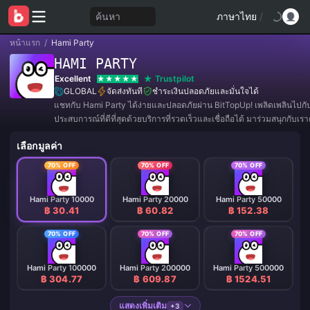
ค้นหา
ภาษาไทย
/
หน้าแรก
/
Hami Party
HAMI PARTY
Excellent
Trustpilot
GLOBAL
จัดส่งทันที
ชำระเงินปลอดภัยและมั่นใจได้
แชทกับ Hami Party ได้ง่ายและปลอดภัยผ่าน BitTopUp! เพลิดเพลินไปกั
ประสบการณ์ที่ดีที่สุดด้วยบริการที่รวดเร็วและเชื่อถือได้ มาร่วมสนุกกับเราต
ข้อเสนอสุดพิเศษและส่วนลดมากมาย! ✨
เลือกมูลค่า
70% OFF
70% OFF
70% OFF
Hami Party 10000
Hami Party 20000
Hami Party 50000
฿ 30.41
฿ 60.82
฿ 152.38
70% OFF
70% OFF
70% OFF
Hami Party 100000
Hami Party 200000
Hami Party 500000
฿ 304.77
฿ 609.87
฿ 1524.51
แสดงเพิ่มเติม
+3