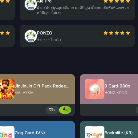
Ale Pro
ฝ่ายสนับสนุนดูแลดีมาก พอมีปัญหาก็ตอบกลับทันทีและช่วย
แก้ปัญหาให้เลย
PONZO
จ่ายง่าย โอนไว
JinJinJin Gift Pack Redeem Code
9 Card 980x
MALAYSIA
HONG KONG
รีวิว
ซื้อ
Zing Card (VN)
Booknlife (KR)