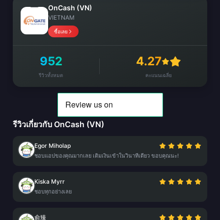
OnCash (VN)
VIETNAM
ซื้อเลย
952
4.27
รีวิวทั้งหมด
คะแนนเฉลี่ย
รีวิวเกี่ยวกับ OnCash (VN)
Egor Miholap
ชอบแอปของคุณมากเลย เติมเงินเข้าในวินาทีเดียว ขอบคุณนะ!
Kiska Myrr
ชอบทุกอย่างเลย
俞臻