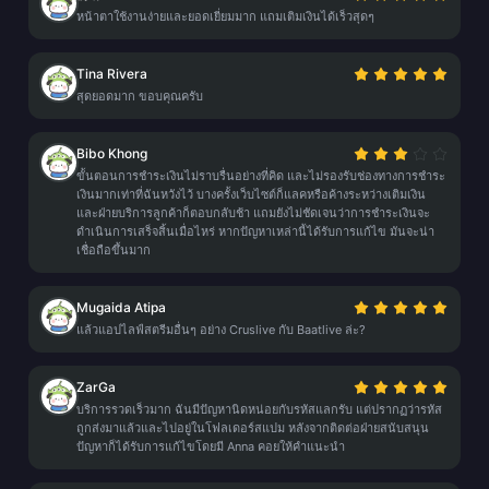
หน้าตาใช้งานง่ายและยอดเยี่ยมมาก แถมเติมเงินได้เร็วสุดๆ
Tina Rivera
สุดยอดมาก ขอบคุณครับ
Bibo Khong
ขั้นตอนการชำระเงินไม่ราบรื่นอย่างที่คิด และไม่รองรับช่องทางการชำระ
เงินมากเท่าที่ฉันหวังไว้ บางครั้งเว็บไซต์ก็แลคหรือค้างระหว่างเติมเงิน
และฝ่ายบริการลูกค้าก็ตอบกลับช้า แถมยังไม่ชัดเจนว่าการชำระเงินจะ
ดำเนินการเสร็จสิ้นเมื่อไหร่ หากปัญหาเหล่านี้ได้รับการแก้ไข มันจะน่า
เชื่อถือขึ้นมาก
Mugaida Atipa
แล้วแอปไลฟ์สตรีมอื่นๆ อย่าง Cruslive กับ Baatlive ล่ะ?
ZarGa
บริการรวดเร็วมาก ฉันมีปัญหานิดหน่อยกับรหัสแลกรับ แต่ปรากฏว่ารหัส
ถูกส่งมาแล้วและไปอยู่ในโฟลเดอร์สแปม หลังจากติดต่อฝ่ายสนับสนุน
ปัญหาก็ได้รับการแก้ไขโดยมี Anna คอยให้คำแนะนำ