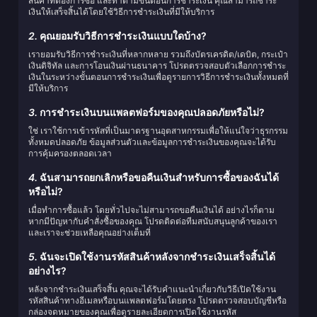
สินค้าที่ต้องการซื้อ และทำตามขั้นตอนการชำระเงิน คุณสามารถชำระ
เงินให้เสร็จสิ้นได้โดยใช้วิธีการชำระเงินที่มีให้บริการ
2.
คุณยอมรับวิธีการชำระเงินแบบใดบ้าง?
เรายอมรับวิธีการชำระเงินที่หลากหลาย รวมถึงบัตรเครดิต/เดบิต, กระเป๋า
เงินดิจิทัล และการโอนเงินผ่านธนาคาร โปรดตรวจสอบตัวเลือกการชำระ
เงินในระหว่างขั้นตอนการชำระเงินเพื่อดูรายการวิธีการชำระเงินทั้งหมดที่
มีให้บริการ
3.
การชำระเงินบนแพลตฟอร์มของคุณปลอดภัยหรือไม่?
ใช่ เราใช้การเข้ารหัสที่เป็นมาตรฐานอุตสาหกรรมเพื่อให้แน่ใจว่าธุรกรรม
ทั้งหมดปลอดภัย ข้อมูลส่วนตัวและข้อมูลการชำระเงินของคุณจะได้รับ
การคุ้มครองตลอดเวลา
4.
ฉันสามารถยกเลิกหรือขอคืนเงินสำหรับการซื้อของฉันได้
หรือไม่?
เมื่อทำการซื้อแล้ว โดยทั่วไปจะไม่สามารถขอคืนเงินได้ อย่างไรก็ตาม
หากมีปัญหากับคำสั่งซื้อของคุณ โปรดติดต่อทีมสนับสนุนลูกค้าของเรา
และเราจะช่วยเหลือคุณอย่างเต็มที่
5.
ฉันจะเปิดใช้งานรหัสสินค้าหลังจากชำระเงินเสร็จสิ้นได้
อย่างไร?
หลังจากชำระเงินเสร็จสิ้น คุณจะได้รับคำแนะนำเกี่ยวกับวิธีเปิดใช้งาน
รหัสสินค้าทางอีเมลหรือบนแพลตฟอร์มโดยตรง โปรดตรวจสอบบัญชีหรือ
กล่องจดหมายของคุณเพื่อดูรายละเอียดการเปิดใช้งานรหัส