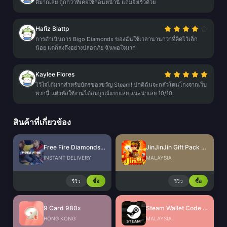
ดีมากเลย ถูกกว่าที่เคยใช้ก่อนหน้านี้ แถมยังเร็วด้วย
Hafiz Blattp
การดำเนินการ Bigo Diamonds ของฉันใช้เวลานานกว่าที่คิดไว้เล็ก
น้อย แต่ก็ส่งถึงอย่างปลอดภัย ฉันพอใจมาก
Kaylee Flores
ไว้ใจได้มากสำหรับบัตรของขวัญ Steam! ปกติฉันจะกลัวโดนโกงจากเว็บ
พวกนี้ แต่รหัสใช้งานได้สมบูรณ์แบบเลย แนะนำเลย 10/10
สินค้าที่เกี่ยวข้อง
Free Fire Diamonds EU + TR
JinJinJin Gift Pack Redeem Code
INSTANT DELIVERY
MALAYSIA
รีวิว
ซื้อ
รีวิว
ซื้อ
9 Card 980x
Steam Wallet Code (MYR)
HONG KONG
MALAYSIA