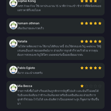
Sophie König
เพชร Free Fire ใช้เวลาประมาณ 15 นาทีกว่าจะเข้า ช้ากว่าที่คิดนิดหน่อย
แต่ราคาดีก็เลยโอเค
homam othman
เติมเงินง่ายและรวดเร็ว
Natalia
ไม่ได้คาดคิดเลยว่าจะใช้งานได้ดีขนาดนี้ ฉันใช้ส่งของขวัญ welkins ให้ผู้
เล่นคนอื่นแล้วชอบผลลัพธ์มาก ฝ่ายบริการลูกค้าก็รวดเร็วด้วย หากคุณ
ต้องการส่งของขวัญให้ใคร แพลตฟอร์มนี้ยอดเยี่ยมมากค่ะ
Pablo Egioto
ดีมาก แนะนำเลยครับ
Mia Becca
รายการสั่งซื้อไม่สำเร็จแต่เงินถูกหักจากบัญชีไปแล้ว และฉันก็ไม่เคยได้
รับอีเมลแจ้งเตือนว่าชำระเงินล้มเหลวหรืออีเมลยืนยันเลย ฝ่ายบริการ
ลูกค้าก็ช่วยอะไรไม่ได้ และฉันคิดว่าเป็นบอทเพราะจู่ๆ ก็พูดภาษาจีนขึ้น
มา