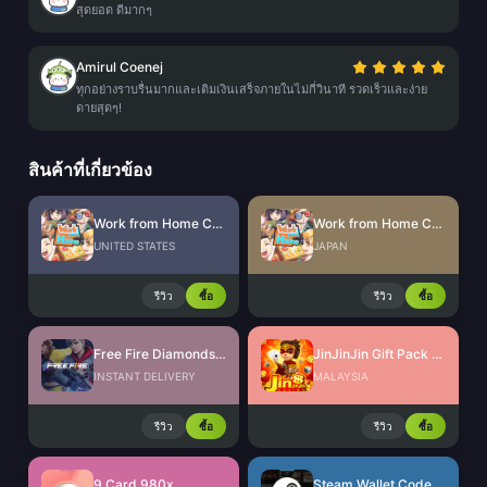
สุดยอด ดีมากๆ
Amirul Coenej
ทุกอย่างราบรื่นมากและเติมเงินเสร็จภายในไม่กี่วินาที รวดเร็วและง่าย
ดายสุดๆ!
สินค้าที่เกี่ยวข้อง
Work from Home CdKey (US)
Work from Home CdKey (JP)
UNITED STATES
JAPAN
รีวิว
ซื้อ
รีวิว
ซื้อ
Free Fire Diamonds EU + TR
JinJinJin Gift Pack Redeem Code
INSTANT DELIVERY
MALAYSIA
รีวิว
ซื้อ
รีวิว
ซื้อ
9 Card 980x
Steam Wallet Code (MYR)