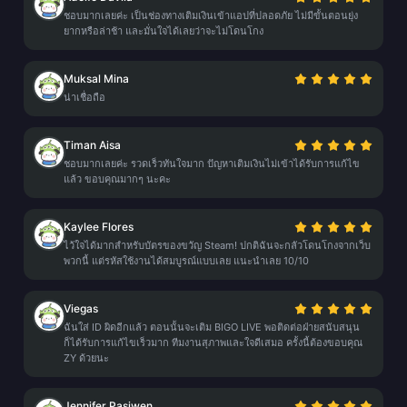
ชอบมากเลยค่ะ เป็นช่องทางเติมเงินเข้าแอปที่ปลอดภัย ไม่มีขั้นตอนยุ่ง
ยากหรือล่าช้า และมั่นใจได้เลยว่าจะไม่โดนโกง
Muksal Mina
น่าเชื่อถือ
Timan Aisa
ชอบมากเลยค่ะ รวดเร็วทันใจมาก ปัญหาเติมเงินไม่เข้าได้รับการแก้ไข
แล้ว ขอบคุณมากๆ นะคะ
Kaylee Flores
ไว้ใจได้มากสำหรับบัตรของขวัญ Steam! ปกติฉันจะกลัวโดนโกงจากเว็บ
พวกนี้ แต่รหัสใช้งานได้สมบูรณ์แบบเลย แนะนำเลย 10/10
Viegas
ฉันใส่ ID ผิดอีกแล้ว ตอนนั้นจะเติม BIGO LIVE พอติดต่อฝ่ายสนับสนุน
ก็ได้รับการแก้ไขเร็วมาก ทีมงานสุภาพและใจดีเสมอ ครั้งนี้ต้องขอบคุณ
ZY ด้วยนะ
Jennifer Pasiwen