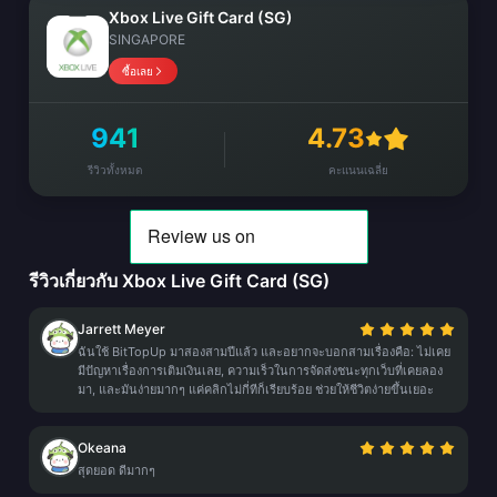
Xbox Live Gift Card (SG)
SINGAPORE
ซื้อเลย
941
4.73
รีวิวทั้งหมด
คะแนนเฉลี่ย
รีวิวเกี่ยวกับ Xbox Live Gift Card (SG)
Jarrett Meyer
ฉันใช้ BitTopUp มาสองสามปีแล้ว และอยากจะบอกสามเรื่องคือ: ไม่เคย
มีปัญหาเรื่องการเติมเงินเลย, ความเร็วในการจัดส่งชนะทุกเว็บที่เคยลอง
มา, และมันง่ายมากๆ แค่คลิกไม่กี่ทีก็เรียบร้อย ช่วยให้ชีวิตง่ายขึ้นเยอะ
Okeana
สุดยอด ดีมากๆ