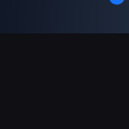
دعم عمليات الدفع
شريك
Genshin Impact Wiki
Honkai: Star Rail WIKI
Zenless Zone Zero WIKI
PUBG Mobile WIKI
BitTopup News