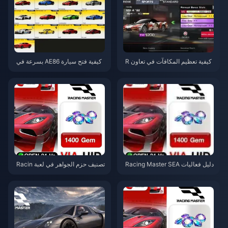
كيفية تعظيم المكافآت في تعاون R
كيفية فتح سيارة AE86 بسرعة في
acing Master SEA مع Initial D (أب
لعبة Racing Master (نسخة جنوب
ريل 2026)
شرق آسيا) — دليل تعاون Initial D
(أبريل 2026)
دليل فعاليات Racing Master SEA
تصنيف حزم الجواهر في لعبة Racin
لشهر أبريل 2026: المكافآت ونصائ
g Master SEA: دليل شهر أبريل 2
ح للاعبين المجانيين (F2P)
026