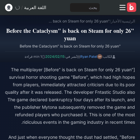
بحث
اللغة العربية
/
الرئيسية
/
الأخبار
/
"Before the Cataclysm" is back on Steam for only 26 yuan
"Before the Cataclysm" is back on Steam for only 26
yuan
"Before the Cataclysm" is back on Steam for only 26 yuan
الكاتب:
Ryan Patel
نُشر في:
2024/02/15
1 min قراءة
["Before" is back on Steam for only 26 yuan] The multiplayer
survival horror shooting game "Before", which had high hopes
from players, immediately attracted criticism due to its poor
quality after it was released. The developer Fntastic Studio also
The game declared bankruptcy four days after its launch, and
the publisher Mytona subsequently removed the game and
refunded players who purchased it. This is one of the most
And just when everyone thought the dust had settled, "Before