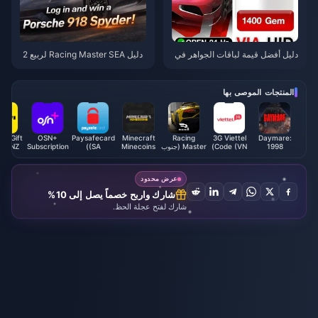
دليل أفضل قيمة لباقات الجواهر في
دليل Racing Master SEA لربيع 2
لعبة Racing Master SEA لعام 20
026: أفضل السيارات والجواهر
26
المنتجات الموصى بها
-Fi Gift
OSN+
Paysafecard
Minecraft
Racing
3G Viettel
Daymare:
1998
Code (VN)
Master (جنوب
Minecoins
(SA)
Subscription
d (NZ)
(Steam)
شرق آسيا)
(KW)
عرض محدود
شارك واربح خصماً يصل إلى 10%
شارك لفتح عجلة الحظ.