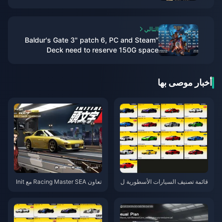
Diamonds Saudi Arabia
التالي
"Baldur's Gate 3" patch 6, PC and Steam
Deck need to reserve 150G space
أخبار موصى بها
قائمة تصنيف السيارات الأسطورية ل
تعاون Racing Master SEA مع Init
لموسم 26S2 في لعبة Racing Ma
ial D: دليل الحصول على أقصى مكا
ster SEA – تصنيفات شهر مايو 202
فآت للاعبين المجانيين (2026)
6