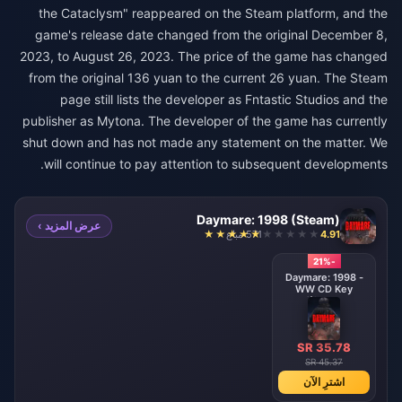
the Cataclysm" reappeared on the Steam platform, and the
game's release date changed from the original December 8,
2023, to August 26, 2023. The price of the game has changed
from the original 136 yuan to the current 26 yuan. The Steam
page still lists the developer as Fntastic Studios and the
publisher as Mytona. The developer of the game has currently
shut down and has not made any statement on the matter. We
will continue to pay attention to subsequent developments.
Daymare: 1998 (Steam)
عرض المزيد ›
4.91
571 مباع
-21%
Daymare: 1998 -
WW CD Key
(Steam)
SR 35.78
SR 45.37
اشترِ الآن