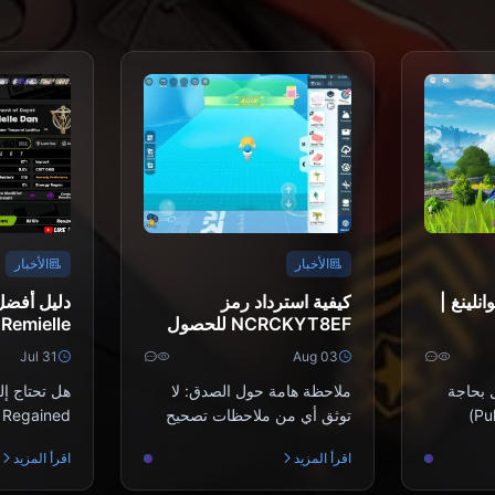
الأخبار
الأخبار
انلينغ |
كيفية استرداد رمز
دليل أفضل 
NCRCKYT8EF للحصول
Remielle | يوليو 2026
على عملات Eggy مجانية
Jul 31
Aug 03
(أغسطس 2026)
ل بحاجة
ملاحظة هامة حول الصدق: لا
هل تحتاج إل
إلى عمليات سحب (Pulls)
توثق أي من ملاحظات تصحيح
لشخصية سويسوي (Suisui) أو
المطورين (Patch Notes) هذا
م
اقرأ المزيد
اقرأ المزيد
خصي...
الرمز صراحةً، كما أن ع...
معر...