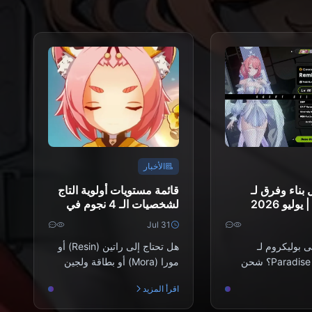
الأخبار
بناء وفرق لـ
قائمة مستويات أولوية التاج
لشخصيات الـ 4 نجوم في
Genshin Impact | يوليو
Jul 31
2026
ى بوليكروم لـ
هل تحتاج إلى راتين (Resin) أو
Paradise Regained؟ شحن
مورا (Mora) أو بطاقة ولجين
ونوكروم Zenless Zone Zero
(Welkin) لتسهيل اللعبة؟ شحن
اقرأ المزيد
على BitTopup يطلب فقط
جينشين إمباكت ع...