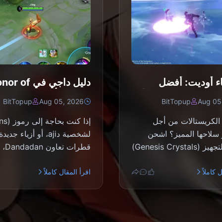
اء أوديت: أفضل
دليل داجي في  of
، والقطع، والفرق |
Kings: أفضل 10 ح
BitTopup
Aug 05, 2026
BitTopup
Aug 05
202
أغسطس 2026
الكريستالات من أجل
 سلاحها المميز؟ اشحن
لشخصية دaji، أو أزياء جدي
بلورات التجهيز (Genesis Crystals)
قطرات تع
خدمة شحن ر...
 كاملاً
اقرأ المقال كاملاً