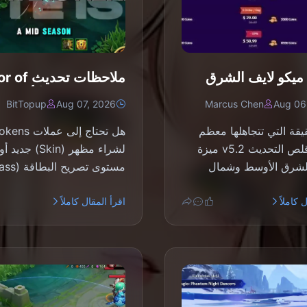
ميكو لايف الشرق
ملاحظات تحد
 وشمال إفريقيا بعد
Kings S15.a | 
BitTopup
Aug 07, 2026
Marcus Chen
Aug 06
الإصدار 5.2: أرخص العروض
2026
يقة التي تتجاهلها معظم
هل تحتاج إلى عملات s
الدلائل: قلص التحديث v5.2 ميزة
لشراء مظهر (Skin) ج
لشرق الأوسط وشمال
قد...
تجربة هذه ال...
 كاملاً
اقرأ المقال كاملاً