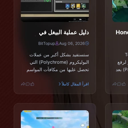
يث Honor of
دليل عملية البيغل في
أغسطس
Zenless Zone Zero |
BitTopup
Aug 06, 2026
أغسطس 2026
Token
ستستفيد بشكل أكبر من عملات
ديد أو لرفع
البوليكروم (Polychrome) التي
مستوى تصريح البطاقة (Pass) بعد
تحصل عليها من مكافآت المواسم
وإنهء القصة إذا...
اقرأ المقال كاملاً