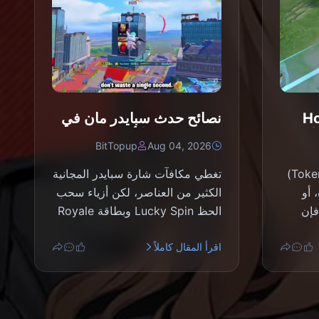
Honor
نصائح حدث سبايدر مان في
يل |
ببجي موبايل | أغسطس
BitTopup
Aug 04, 2026
2026
إذا كنت بحاجة إلى رموز (Tokens)
تغطي مكافآت شارة سبايدر المجانية
دة، أو
الكثير من العناصر، لكن أزياء سحب
اون Dandadan، فإن
الحظ Lucky Spin وبطاقة Royale
Pass...
اقرأ المقال كاملاً