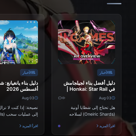
الأخبار
الأخبار
دليل أفضل بناء لجيلجامش
دليل بناء يانغيانغ: شو
في Honkai: Star Rail |
أغسطس 2026
أغسطس 2026
Aug 03
Aug 03
هل تحتاج إلى شظايا أونية
نصيحة: إذا كنت لا تزا
(Oneiric Shards) لسلاحه
المميز أو مخروط صابر؟ اشحن
اقرأ المزيد
اقرأ المزيد
Honkai: Star Rail على Bi...
إعادة ظهور لاحقة لش