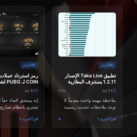
الأخبار
الأخبار
تطبيق Taka Live الإصدار
1.2.11 يستنزف البطارية
COIN لـ
بسرعة بعد تحديث يوليو
2026: هل عرض ا
Jul 31
Jul 31
2026؟ الأسباب والحلول
يستحق العناء حقًا؟
ملاحظة مهمة واحدة مقدماً: لا
إنه يستحق العناء حقاً 
توجد ملاحظات تحديث رسمية
تشتري بانتظام تصاريح 
تؤكد وجود خلل في البطارية في
(Survivor Passes
اقرأ المزيد
اقرأ المزيد
الإصدار 1.2.11. س...
المظهرات التصاعدية (.