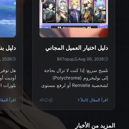
دليل اختيار العميل المجاني
دليل بن
في لعبة Zenless Zone
الأسلحة
, 2026
BitTopup
Aug 06, 2026
Zero 3.1 | أغسطس 2026
أغسطس 6
تلميح سريع: إذا كنت لا تزال بحاجة
هل توفر 
إلى بوليخروم (Polychrome)
أوديت أو
لشخصية Remielle أو لرفع مستوى
العقل (Min...
عبر BitTop...
اقرأ المقال كاملاً
اقرأ المقال
المزيد من الأخبار