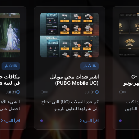
الأخبار
الأخبار
رمز استرداد عملات G-
اشترِ شدات ببجي موبايل
مکافات ح
 PUBG لشهر يونيو
(PUBG Mobile UC)
في
لترويج
رخيصة لتعاون ناروتو شيبودن
Jul 31
Jul 31
المزدوج بقيمة 91.43 دولارًا
(يوليو 2026): التكاليف،
الكاملة، ال
أفضل الحزم، والشحن الآمن
إذا كنت
كم عدد العملات (UC) التي تحتاج
الشيء الأه
الناجين
إلى شراؤها لتعاون ناروتو
احصل على ع
) أو
شيبودن في يوليو 2026؟أنت
المحدودة أولا
اقرأ المزيد
اقرأ المزيد
..
بحاجة إلى 500–600 ع...
والوضعيات ت