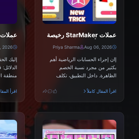
عملات StarMaker رخيصة
عملات 
لتجارب أداء SupernovaX
الأوسط
, 2026
Priya Sharma
Aug 06, 2026
2026 (خصم 12-23%)
2026
إان إجراء الحسابات الرياضية أهم
إليك الحق
بكثير من مجرد نسبة الخصم
الظاهرة. داخل التطبيق، تكلف
منطقة ا
1,200 عملة حوال...
إفريقيا ال
اقرأ المقال كاملاً
اقرأ المقال