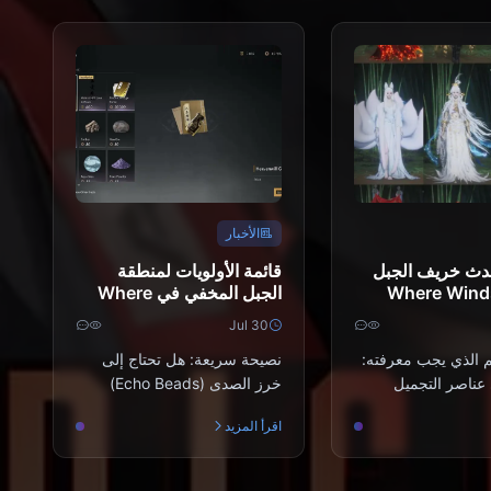
الأخبار
دث خريف الجبل
قائمة الأولويات لمنطقة
 لعبة Where Winds
الجبل المخفي في Where
Meet يوليو 2026: القائمة
Winds Meet | يوليو 2026
Jul 30
عملات والأولوية
م الذي يجب معرفته:
نصيحة سريعة: هل تحتاج إلى
ناصر التجميل
خرز الصدى (Echo Beads)
ً. فالأزياء، والألقاب،
للأزياء أو مستحضرات التجميل؟
اقرأ المزيد
خ...
شحن Where Winds Meet ع...