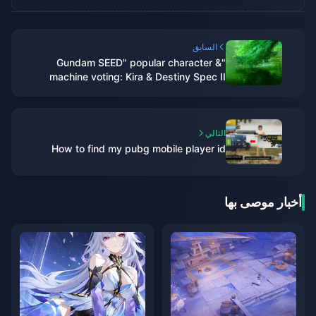
السابق
"Gundam SEED" popular character &
machine voting: Kira & Destiny Spec II
temporarily ranked first
التالي
How to find my pubg mobile player id
أخبار موصى بها