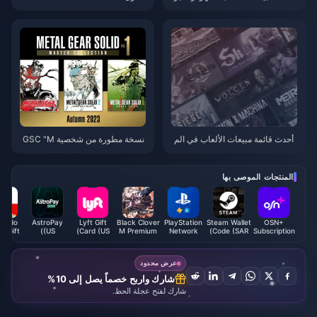
في الولايات المتحدة: إجمالي مبيعا
صبح الآن عبر الإنترنت
ت NS يتجاوز PS2
أحدث قائمة مبيعات الألعاب في الم
نسخة مطورة من شخصية GSC "M
ملكة المتحدة: "Black Myth: Wuk
etal Gear Solid 2" Snake متاحة ا
ong" تدخل المراكز العشرة الأولى
لآن للطلب
المنتجات الموصى بها
tendo
AstroPay
Lyft Gift
Black Clover
PlayStation
Steam Wallet
OSN+
p Gift
(US)
Card (US)
M Premium
Network
Code (SAR)
Subscription
d (MX)
Black
Card (ID)
(DZ)
Crystals -
ASIA
عرض محدود
شارك واربح خصماً يصل إلى 10%
شارك لفتح عجلة الحظ.