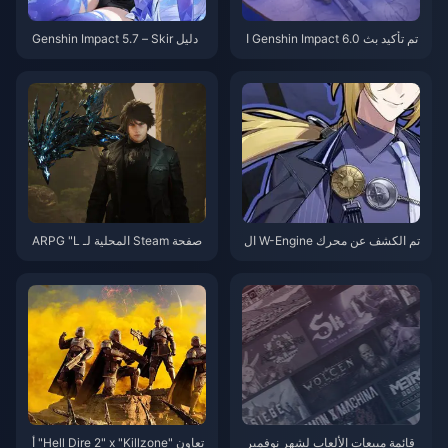
تم تأكيد بث Genshin Impact 6.0 ا
دليل Genshin Impact 5.7 – Skir
لمباشر! لنتحدث عن 300 حجر كري
k: أفضل بناء DPS Cryo، الأسلحة، ا
مة والاحتفال بالذكرى السنوية
لأبراج، تشكيلات الفريق والدوران
تم الكشف عن محرك W-Engine ال
صفحة Steam المحلية لـ ARPG "L
مميز لـ ZZZ Hugo "واجهة Sunfal
ost Soul" مفتوحة الآن
l" – توافق عالي لكنه يمتلك بدائل قو
ية. هل لا يزال يستحق التجربة؟
قائمة مبيعات الألعاب لشهر نوفمبر
تعاون "Hell Dire 2" x "Killzone" أ