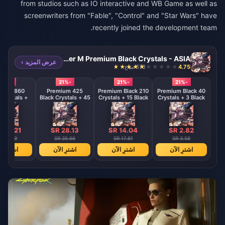
from studios such as IO interactive and WB Game as well as
screenwriters from "Fable", "Control" and "Star Wars" have
recently joined the development team.
Black Clover M Premium Black Crystals - ASIA
عرض المزيد ›
4.75
873 مباع
-21%
-21%
-21%
-21%
remium
425 Premium
210 Premium Black
40 Premium Black
 Crystals +
Black Crystals + 45
Crystals + 15 Black
Crystals + 3 Black
ack Crystals
Black Crystals
Crystals
Crystals
 56.21
SR 28.13
SR 14.04
SR 2.82
R 71.29
SR 35.66
SR 17.81
SR 3.58
اشترِ الآن
اشترِ الآن
اشترِ الآن
اشترِ ال