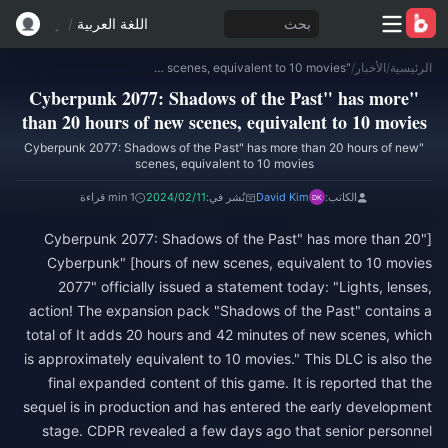
بحث
اللغة العربية
/
الرئيسية
/
الأخبار
/
"Cyberpunk 2077: Shadows of the Past" has more than 20 hours of new scenes, equivalent to 10 movies
"Cyberpunk 2077: Shadows of the Past" has more
than 20 hours of new scenes, equivalent to 10 movies
"Cyberpunk 2077: Shadows of the Past" has more than 20 hours of new
scenes, equivalent to 10 movies
الكاتب:
David Kim
نُشر في:
2024/02/11
1 min قراءة
["Cyberpunk 2077: Shadows of the Past" has more than 20
hours of new scenes, equivalent to 10 movies] "Cyberpunk
2077" officially issued a statement today: "Lights, lenses,
action! The expansion pack "Shadows of the Past" contains a
total of It adds 20 hours and 42 minutes of new scenes, which
is approximately equivalent to 10 movies." This DLC is also the
final expanded content of this game. It is reported that the
sequel is in production and has entered the early development
stage. CDPR revealed a few days ago that senior personnel