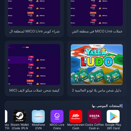
عملات MICO Live في منطقة الش
شراء كوينز MICO Live لمنطقة ال
رق الأوسط وشمال أفريقيا: أفضل ق
شرق الأوسط وشمال أفريقيا 202
يمة للباقات لشهر مارس 2026
6: شرح لأفضل الأسعار
دليل شحن ماس يلا لودو العالمية 2
كيفية شحن عملات ميكو لايف (MIC
026: نصائح سريعة
O Live) في منطقة الشرق الأوسط
وشمال أفريقيا بخصم 22% في مار
س 2026
المنتجات الموصى بها
Money
Steam Wallet
Mobifone
MICO Live
Marrybrown
Costa Coffee
Google Play
ns (TH)
Code (PLN)
(VN)
Coins
Cash
Cash e-
Gift Card