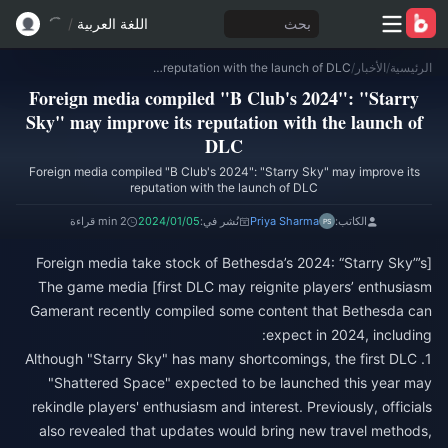
بحث
اللغة العربية
/
الرئيسية
/
الأخبار
/
Foreign media compiled "B Club's 2024": "Starry Sky" may improve its reputation with the launch of DLC
Foreign media compiled "B Club's 2024": "Starry
Sky" may improve its reputation with the launch of
DLC
Foreign media compiled "B Club's 2024": "Starry Sky" may improve its
reputation with the launch of DLC
الكاتب:
Priya Sharma
نُشر في:
2024/01/05
2 min قراءة
[Foreign media take stock of Bethesda’s 2024: “Starry Sky”’s
first DLC may reignite players’ enthusiasm] The game media
Gamerant recently compiled some content that Bethesda can
1. Although "Starry Sky" has many shortcomings, the first DLC
"Shattered Space" expected to be launched this year may
rekindle players' enthusiasm and interest. Previously, officials
also revealed that updates would bring new travel methods,