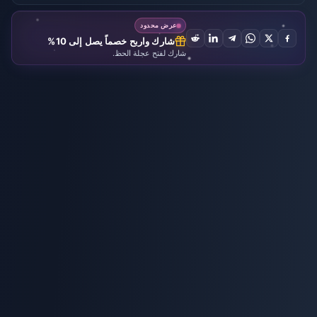
(MENA)
Voucher
Voucher
(KR)
(MY)
(MY)
عرض محدود
شارك واربح خصماً يصل إلى 10%
شارك لفتح عجلة الحظ.