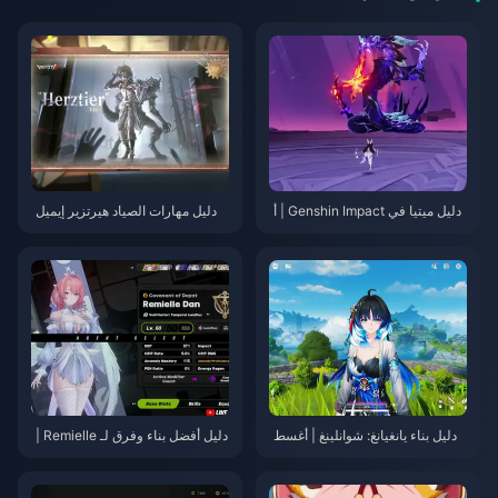
دليل ميتيا في Genshin Impact | أ
دليل مهارات الصياد هيرتزير إيميل
غسطس 2026
(Herztier Emil) في لعبة Identity
V | أغسطس 2026
دليل بناء يانغيانغ: شوانلينغ | أغسط
دليل أفضل بناء وفرق لـ Remielle |
س 2026
يوليو 2026