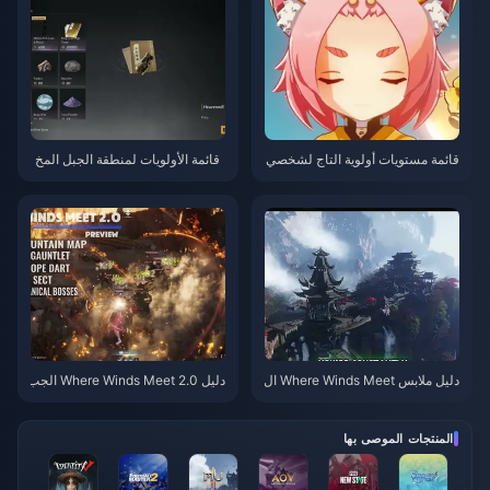
قائمة مستويات أولوية التاج لشخصي
قائمة الأولويات لمنطقة الجبل المخ
ات الـ 4 نجوم في Genshin Impac
في في Where Winds Meet | يولي
t | يوليو 2026
و 2026
دليل ملابس Where Winds Meet ال
دليل Where Winds Meet 2.0 الجب
مجانية، مهارة الأسهم التسعة والقفا
ل الخفي | يوليو 2026
زات | يوليو 2026
المنتجات الموصى بها