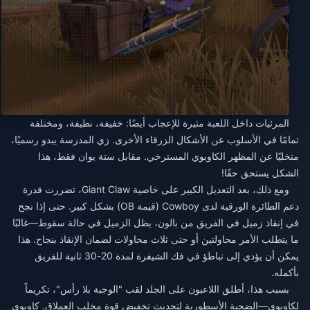
المرئيات داخل اللعبة مثيرة للإعجاب أيضًا: خفيفة، نظيفة، ومختلفة
تمامًا في الأسلوب عن الأشكال الزرقاء الأخرى. زي المدرسة يبدو رسميًا،
متخليًا عن المظهر الكاوبوي المسترخي. مقابل ستة يوان فقط، هذا
الشكل يستحق حقًا!
ومع ذلك، بعد التعديل الكبير على خاصية Giant Claw، تضررت قدرة
دعم الطائرة الورقية لدى Cowboy (قيمة OB) بشكل كبير. حتى إذا نجح
في إنقاذ زميل في الفريق من بالون، يظل الزميل في حالة سقوط—غالبًا
ما يتطلب الأمر محاولتين أو حتى ثلاث محاولات لضمان الإنقاذ بنجاح. هذا
يمكن أن يؤدي إلى تباطؤ في فك الشيفرة لمدة 20-30 ثانية للفريق
بأكمله.
بسبب هذا، أطلق اللاعبون على الجلد لقب "الوجبة بلا رأس"، تكريماً
لكاوبوي—الضحية الأسطورية لتحديث تخفيض قوة مخلب العملاق. كاوبوي