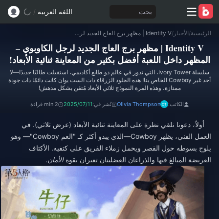
بحث
اللغة العربية
/
الرئيسية
/
الأخبار
/
Identity V | مظهر برج العاج الجديد لرجل الكاوبوي – المظهر داخل اللعبة أفضل بكثير من المعاينة ثنائية الأبعاد!
Identity V | مظهر برج العاج الجديد لرجل الكاوبوي –
المظهر داخل اللعبة أفضل بكثير من المعاينة ثنائية الأبعاد!
سلسلة Ivory Tower، التي تدور في عالم ذو طابع أكاديمي، استقبلت طالبًا جديدًا—لا
أحد غير Cowboy الخاص بنا! هذه الجلود الزرقاء ذات الست يوان كانت دائمًا ذات جودة
ممتازة، وهذه المرة النموذج ثلاثي الأبعاد مُتقن بشكل مدهش!
الكاتب:
Olivia Thompson
نُشر في:
2025/07/11
2 min قراءة
أولاً، دعونا نلقي نظرة على المعاينة ثنائية الأبعاد (عرض ثلاثي). في
العمل الفني، يظهر Cowboy—الذي يبدو أكثر كـ "العم Cowboy"— وهو
يلوح بسوطه حول القصر ويحمل زملاء الفريق على كتفيه. الأكتاف
العريضة المبالغ فيها والذراعان العضليتان تعبران بقوة
الأمان
.