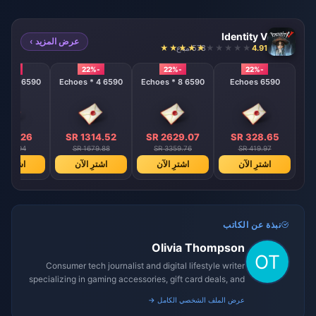
Identity V
عرض المزيد ›
4.91
578 مباع
-22%
-22%
-22%
-22%
6590 Echoes * 2
6590 Echoes * 4
6590 Echoes * 8
6590 Echoes
 657.26
SR 1314.52
SR 2629.07
SR 328.65
 839.94
SR 1679.88
SR 3359.76
SR 419.97
اشترِ الآن
اشترِ الآن
اشترِ الآن
اشترِ ال
نبذة عن الكاتب
Olivia Thompson
Consumer tech journalist and digital lifestyle writer
specializing in gaming accessories, gift card deals, and
platform reviews.
عرض الملف الشخصي الكامل →