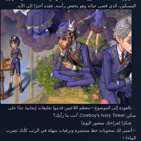
المسكين، الذي قضى حياته وهو يخفض رأسه، فقده أخيرًا إلى الأبد.
بالعودة إلى الموضوع—معظم اللاعبين قدموا تعليقات إيجابية جدًا على
سكن Cowboy’s Ivory Tower.
أنت
ما رأيك؟
شكرًا لقراءتك منشور اليوم!
✨أتمنى لك سحوبات حظ مستمرة وترقيات سهلة في الرتب كأنك تشرب
الماء!✨