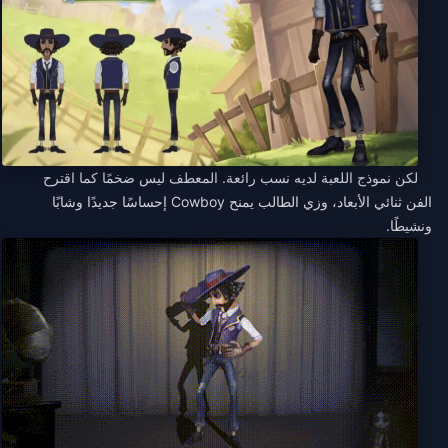
لكن نموذج اللعبة لديه نسب رائعة. المعطف ليس ضخمًا كما اقترح
الفن ثنائي الأبعاد، وزي الطالب يمنح Cowboy إحساسًا جديدًا وشابًا
ونشيطًا.