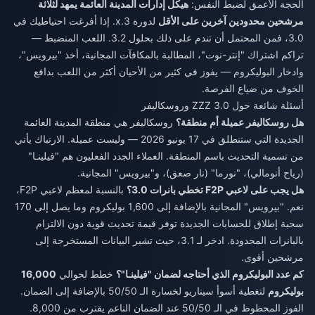
الحجة الأعمق لضبط النفس:
هيكل إدارات المدينة العائمة يمهد لثلاثة
مرشحين محدودين آخرين على الأقل
لدورة 3.x. إذا أفرغت احتياطيك في
3.0، فمن المحتمل أن تندم على ذلك بحلول 3.2. اللعب المنضبط —
تراكم اشتراك "إنتر-نوت"، المطالبة بالمكافآت المجانية، أخذ "بيرويس"،
وادخار البوليكروم — يفوز في كثير من الأحيان أكثر من اللعب بدافع
الخوف من ضياع الفرصة.
أسئلة شائعة حول ZZZ 3.0 وروسكاليفر
هل روسكاليفر عميلة أم منطقة؟
روسكاليفر هي منطقة المدينة العائمة
الجديدة التي ستنطلق في 17 يونيو 2026 — وليست عميلة. الارتباك يأتي
من تسمية التحديث باسم المنطقة. العملاء الجدد الفعليون هم "فيلينـا"
(رياح أنومالي)، "نورما" (نار صعق)، و"بيرويس" المجانية.
هل يجب على لاعبي F2P تخطي بانرات 3.0؟
بالنسبة لمعظم لاعبي F2P،
نعم. "بيرويس" المجانية بالإضافة إلى 1,600 بوليكروم وما يصل إلى 170
سحبة إطلاق للحسابات الجديدة توفر قيمة تحديث قوية دون الالتزام
بالبانرات المحدودة. ادخر لـ 3.1، حيث تشير البيانات المستخرجة إلى
مرشحين أقوى.
كم عدد البوليكروم الذي أحتاجه لضمان "فيلينـا"؟
خطط لحوالي
16,000
بوليكروم
لتغطية أسوأ سيناريو لخسارة الـ 50/50 بالإضافة إلى الضمان.
الفوز المحظوظ في الـ 50/50 عند الضمان الناعم يقترب من 8,000.