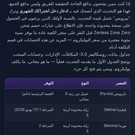
إذا كنت ممن يشحنون بدافع الحاجة الحقيقية للفريق وليس بدافع الجمع،
فهذا هو التحديث الذي أنصحك فيه بـ
ادخار دخل اشتراكك الشهري
وترك
"بيرويس" تحمل قيمة التحديث. بالنسبة لأولئك الذين يرغبون في الحصول
على نسخة محدودة واحدة، فإن الاطلاع على خيارات
خصم شحن
Zenless Zone Zero
قبل النقر على متجر اللعبة عادة ما يوفر نسبة
مئوية معتبرة من سعر البوليكروم — المزيد عن هذه الحسابات في قسم
التكلفة أدناه.
جداول بيانات روسكاليفر 3.0: المكافآت، الإدارات، وحسابات السحب
يوضح الجدول الأول ما يقدمه التحديث فعلياً — ما هو مجاني، ما يكلف
بوليكروم، ومتى يتم فتح كل جزء.
العنصر
النوع
التوفر
بايرويس (Pyrois)
عميل من رتبة S
القصة الرئيسية (دائم)
مجاني
فيلينيا (Velina)
راية محدودة لرتبة
المرحلة 1 (17 يونيو 2026)
S
نورما (Norma)
راية محدودة لرتبة
المرحلة 2
S