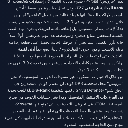
تغير "بيرويس" (Pyrois) بهدوء معادلة القيمة لأن
إصدارات شخصيات S-
Rank المجانية نادرة في ZZZ
، وهي تقلل مباشرة من ضغط "أحتاج
للشحن لأواكب اللعبة". إنها عميلة قتالية من فصيل "فايثون" تُمنح من
خلال تقدم القصة الرئيسية في 3.0 — ليست شخصية محدودة، وليست
هدفاً لإعادة إصدار مستقبلي، بل إضافة دائمة لفريقك بمجرد إنهاء القصة.
بالنسبة للمنفقين بمبالغ صغيرة ومتوسطة، هذا مهم بطريقتين. أولاً، تملأ
خانة تآزر الفصيل، مما يعني أن فرقك الحالية تحصل على قطعة إضافية
قابلة للاستخدام دون حرق "البوليكروم". ثانياً، تضع
حداً أدنى لقيمة
التحديث
حتى لو تخطيت كل البانرات المحدودة. اجمعها مع الـ 1,600
بوليكروم المجانية ومكافآت الأحداث، وستخرج من تحديث 3.0 أقوى مما
دخلت إليه — بتكلفة 0 دولار.
من خلال الاختبارات المتكررة عبر مسودات الدوران المجتمعية، لا تحل
"بيرويس" محل شخصية DPS قوية. لن تتصدر قوائم المتصدرين في
"دفاع شيو" (Shiyu Defense). لكنها
شخصية S-Rank قابلة للعب بجدية
في الفرق ذات الاستثمار المتوسط
، وهذا يغير حسابات الخوف من ضياع
الفرصة (FOMO). في تجربتي، التحديثات التي تمنح فيها HoYoverse
شخصية مجانية هي بالضبط التحديثات التي تظهر فيها عمليات الشحن
الاندفاعية كأقل قيمة — لأنك بعد ثلاثة أسابيع ستدرك أنك أنهيت كل شيء
بنجاح دون الحاجة للشخصية المحدودة.