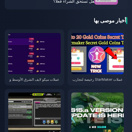
هل تستحق الشراء فعلاً؟
أخبار موصى بها
عملات StarMaker رخيصة لتجارب
عملات ميكو لايف الشرق الأوسط و
أداء SupernovaX 2026 (خصم 12
شمال إفريقيا بعد الإصدار 5.2: أرخ
-23%)
ص العروض 2026