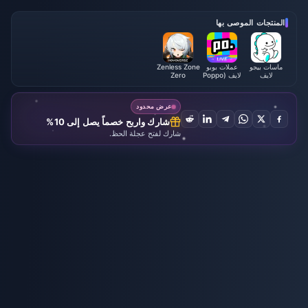
المنتجات الموصى بها
ماسات بيجو
عملات بوبو
Zenless Zone
لايف
لايف (Poppo
Zero
Live)
عرض محدود
شارك واربح خصماً يصل إلى 10%
شارك لفتح عجلة الحظ.