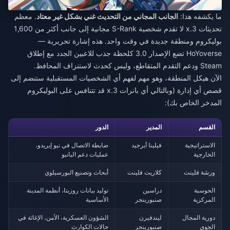
ما يكشفه هذا:
الجانب المجاني من التحديث غني بشكل غير معتاد
. معظم
تحديثات 3.x لا تقدم شخصية S-Rank مجانية إلى جانب أكثر من 1,600
بوليكروم ومنطقة جديدة في وقت واحد. هذه إشارة تحريرية —
HoYoverse تضع الإصدار 3.0 كلحظة جذب للاعبين الجدد مع إطلاق
Steam ودعم التقدم المتقاطع، وليس كحدث لاستنزاف المحافظ.
الآن هيكل المنطقة، وهو مهم لفهم أي الشخصيات المستقبلية ستنضم إلى
قصص أي إدارة (وبالتالي أي بانرات 3.x قد تتنافس على البوليكروم
المدخر الخاص بك):
القسم
المدير
الدور
الاستراتيجية
فيلينا أيرجيد
ضابطة الاتصال في نيو إيريدو،
الخارجية
عمليات دعم البانبو
ورشة فلينت
كلاريت فلينت
أبحاث وتصنيع البورسيلوي
الحوسبة
دراسين
توليد بيانات روزيتا، أنظمة المدينة
المركزية
صنبورينجر
الأساسية
دورية المجال
ليندفيرن
الشؤون العسكرية، الأمن، الإغاثة في
الجوي
صنبورينجر
حالات الكوارث