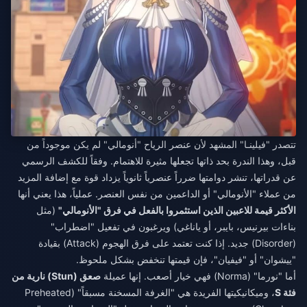
تتصدر "فيلينـا" المشهد لأن عنصر الرياح "أنومالي" لم يكن موجوداً من
قبل، وهذا الندرة بحد ذاتها تجعلها مثيرة للاهتمام. وفقاً للكشف الرسمي
عن قدراتها، تنشر دوامتها ضرراً عنصرياً ثانوياً يزداد قوة مع إضافة المزيد
من عملاء "الأنومالي" أو الداعمين من نفس العنصر. عملياً، هذا يعني أنها
الأكثر قيمة للاعبين الذين استثمروا بالفعل في فرق "الأنومالي"
(مثل
بناءات بيرنيس، بايبر، أو ياناغي) ويرغبون في تفعيل "اضطراب"
(Disorder) جديد. إذا كنت تعتمد على فرق الهجوم (Attack) بقيادة
"ييشوان" أو "فيفيان"، فإن قيمتها تنخفض بشكل ملحوظ.
أما "نورما" (Norma) فهي خيار أصعب. إنها عميلة
صعق (Stun) نارية من
فئة S
، وميكانيكيتها الفريدة هي "الغرفة المسخنة مسبقاً" (Preheated