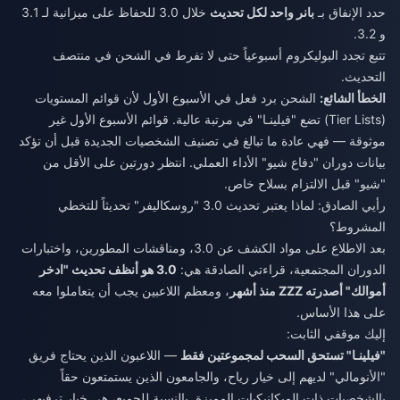
حدد الإنفاق بـ
بانر واحد لكل تحديث
خلال 3.0 للحفاظ على ميزانية لـ 3.1
و 3.2.
تتبع تجدد البوليكروم أسبوعياً حتى لا تفرط في الشحن في منتصف
التحديث.
الخطأ الشائع:
الشحن برد فعل في الأسبوع الأول لأن قوائم المستويات
(Tier Lists) تضع "فيلينـا" في مرتبة عالية. قوائم الأسبوع الأول غير
موثوقة — فهي عادة ما تبالغ في تصنيف الشخصيات الجديدة قبل أن تؤكد
بيانات دوران "دفاع شيو" الأداء العملي. انتظر دورتين على الأقل من
"شيو" قبل الالتزام بسلاح خاص.
رأيي الصادق: لماذا يعتبر تحديث 3.0 "روسكاليفر" تحديثاً للتخطي
المشروط؟
بعد الاطلاع على مواد الكشف عن 3.0، ومناقشات المطورين، واختبارات
الدوران المجتمعية، قراءتي الصادقة هي:
3.0 هو أنظف تحديث "ادخر
أموالك" أصدرته ZZZ منذ أشهر
، ومعظم اللاعبين يجب أن يتعاملوا معه
على هذا الأساس.
إليك موقفي الثابت:
"فيلينـا" تستحق السحب لمجموعتين فقط
— اللاعبون الذين يحتاج فريق
"الأنومالي" لديهم إلى خيار رياح، والجامعون الذين يستمتعون حقاً
بالشخصيات ذات الميكانيكيات المميزة. بالنسبة للجميع، هي خيار ترفيهي،