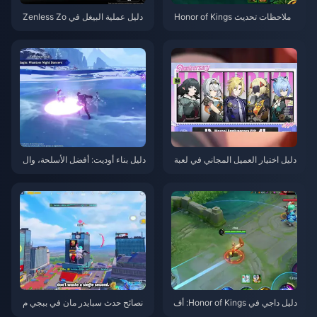
ملاحظات تحديث Honor of Kings
دليل عملية البيغل في Zenless Zo
S15.a | أغسطس 2026
ne Zero | أغسطس 2026
دليل اختيار العميل المجاني في لعبة
دليل بناء أوديت: أفضل الأسلحة، وال
Zenless Zone Zero 3.1 | أغسط
قطع، والفرق | أغسطس 2026
س 2026
دليل داجي في Honor of Kings: أف
نصائح حدث سبايدر مان في ببجي م
ضل 10 حيل | أغسطس 2026
وبايل | أغسطس 2026