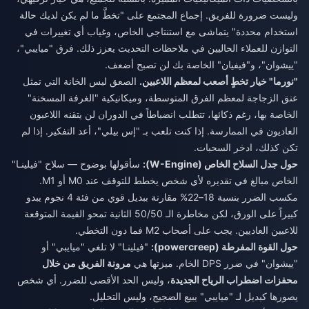
وليست ضرورة للفريق. إجماع المجتمع على "تخطَّ ما لم يكن لديك حالة
استخدام محددة" يتماشى مع استنتاجي الخاص، وغياب أي تغييرات في
التوازن للعملاء الحاليين في ملاحظات التحديث يعزز ذلك. فرق "ميايبي"،
"ييشوان"، و"فيفيان" الخاصة بك لن تصبح أضعف.
"نورما" خيار تخطٍ أصعب لمعظم اللاعبين.
الصعق ليس الخانة التي تمثل
عنق الزجاجة لمعظم الفرق المتوسطة، وميكانيكية "الغرفة المسخنة"
الخاصة بها، رغم ذكائها، تتطلب انضباطاً في الدوران لن يتقنه اللاعبون
العاديون في الممارسة. إذا كنت تلعب بـ "إس بيلي"، أعد التفكير. إذا لم
تكن كذلك، ادخر السحبات.
حول جدل السلاح الخاص (W-Engine):
سأقولها بوضوح — سلاح "فيلينـا"
الخاص مبالغ في تقديره لأي شخص يخطط للتوقف عند M0 أو M1.
مكسب الضرر بنسبة 18–22% مقارنة ببديل قوي من فئة 4 نجوم يبدو
كبيراً على الورق، لكن مخاطرة الـ 50/50 الثانية تمحو القيمة المتوقعة
للاعبين العاديين. يجب على أصحاب M2 فما دون التخطي.
حول القوة المفرطة (powercreep):
"فيلينـا" لا تلغي "ميايبي" أو
"ييشوان" في ضرر DPS الخام. ميزتها هي
مرونة الفريق من خلال
محفزات اضطراب الرياح الجديدة
، وليس الحد الأقصى للضرر. أي شخص
يصورها كبديل لـ "ميايبي" يبيع الضجيج، وليس التحليل.