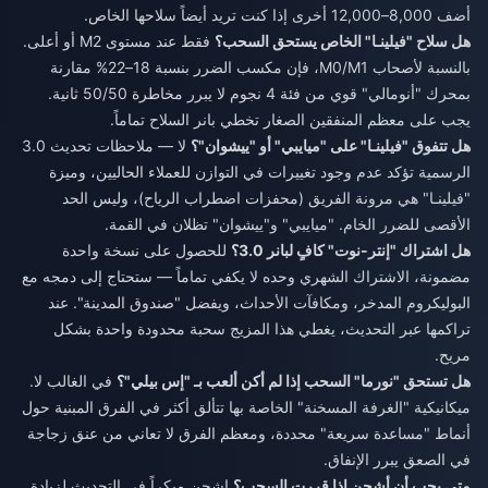
أضف 8,000–12,000 أخرى إذا كنت تريد أيضاً سلاحها الخاص.
هل سلاح "فيلينـا" الخاص يستحق السحب؟
فقط عند مستوى M2 أو أعلى.
بالنسبة لأصحاب M0/M1، فإن مكسب الضرر بنسبة 18–22% مقارنة
بمحرك "أنومالي" قوي من فئة 4 نجوم لا يبرر مخاطرة 50/50 ثانية.
يجب على معظم المنفقين الصغار تخطي بانر السلاح تماماً.
هل تتفوق "فيلينـا" على "ميايبي" أو "ييشوان"؟
لا — ملاحظات تحديث 3.0
الرسمية تؤكد عدم وجود تغييرات في التوازن للعملاء الحاليين، وميزة
"فيلينـا" هي مرونة الفريق (محفزات اضطراب الرياح)، وليس الحد
الأقصى للضرر الخام. "ميايبي" و"ييشوان" تظلان في القمة.
هل اشتراك "إنتر-نوت" كافٍ لبانر 3.0؟
للحصول على نسخة واحدة
مضمونة، الاشتراك الشهري وحده لا يكفي تماماً — ستحتاج إلى دمجه مع
البوليكروم المدخر، ومكافآت الأحداث، ويفضل "صندوق المدينة". عند
تراكمها عبر التحديث، يغطي هذا المزيج سحبة محدودة واحدة بشكل
مريح.
هل تستحق "نورما" السحب إذا لم أكن ألعب بـ "إس بيلي"؟
في الغالب لا.
ميكانيكية "الغرفة المسخنة" الخاصة بها تتألق أكثر في الفرق المبنية حول
أنماط "مساعدة سريعة" محددة، ومعظم الفرق لا تعاني من عنق زجاجة
في الصعق يبرر الإنفاق.
متى يجب أن أشحن إذا قررت السحب؟
اشحن مبكراً في التحديث لزيادة