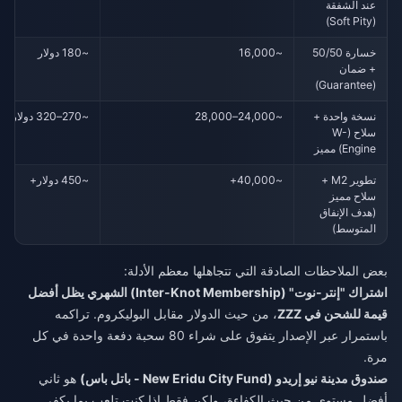
عند الشفقة
(Soft Pity)
خسارة 50/50
~16,000
~180 دولار
+ ضمان
(Guarantee)
نسخة واحدة +
~24,000–28,000
~270–320 دولار
سلاح (W-
Engine) مميز
تطوير M2 +
~40,000+
~450 دولار+
سلاح مميز
(هدف الإنفاق
المتوسط)
بعض الملاحظات الصادقة التي تتجاهلها معظم الأدلة:
اشتراك "إنتر-نوت" (Inter-Knot Membership) الشهري يظل أفضل
قيمة للشحن في ZZZ
، من حيث الدولار مقابل البوليكروم. تراكمه
باستمرار عبر الإصدار يتفوق على شراء 80 سحبة دفعة واحدة في كل
مرة.
صندوق مدينة نيو إريدو (New Eridu City Fund - باتل باس)
هو ثاني
أفضل مستوى من حيث الكفاءة، ولكن فقط إذا كنت تلعب بما يكفي