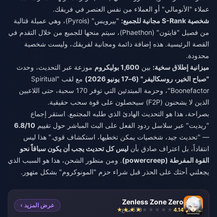
عملاء "الأنومالي" أو العملاء من نفس العنصر في فريقك.
شخصية S-Rank مجانية للجميع:
"بيرويس" (Pyrois)، وهي عميلة قتالية
من فصيل "فايثون" (Phaethon)، سيتم منحها للجميع من خلال التقدم في
القصة الرئيسية. هذه إضافة دائمة ومجانية لفريقك، وليست شخصية
محدودة.
ميزانية إطلاق سخية:
بين
1,600 بوليكروم
موزعة عبر التحديث، وحدث
"صباح الخير، روسكاليفر" (6–17 يونيو 2026)
مع لقب "Spiritual
Boonefactor"، وحزمة المبتدئين التي توفر 170 سحبة، حتى اللاعبين
الذين لا يشحنون (F2P) سيحصلون على قوة سحب حقيقية.
بصراحة، هذا هو التحديث الهادئ الذي طلبه المجتمع. استقر إجماع
"ريديت" عبر سلاسل ردود الفعل على البث المباشر حول تقييم
6.8/10
— "تحديث جيد، شخصيات يمكن تخطيها، استكشاف قوي." هذا ليس
انتقاداً، بل اعتراف صادق بأن
ليس كل تحديث يجب أن يكون سباقاً نحو
القوة المفرطة (powercreep)
. ومن منظور الشحن، هذا هو السبب الذي
يجعلني أحثك على الحذر قبل شراء حزم "المونوكروم" بشكل متهور.
Zenless Zone Zero
عرض المزيد ›
4.14
579 مباع