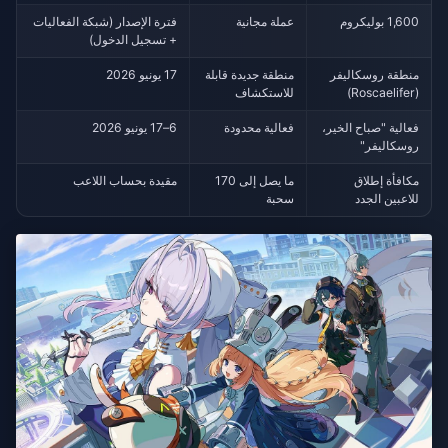
1,600 بوليكروم
عملة مجانية
فترة الإصدار (شبكة الفعاليات
+ تسجيل الدخول)
منطقة روسكاليفر
منطقة جديدة قابلة
17 يونيو 2026
(Roscaelifer)
للاستكشاف
فعالية "صباح الخير،
فعالية محدودة
6–17 يونيو 2026
روسكاليفر"
مكافأة إطلاق
ما يصل إلى 170
مقيدة بحساب اللاعب
للاعبين الجدد
سحبة