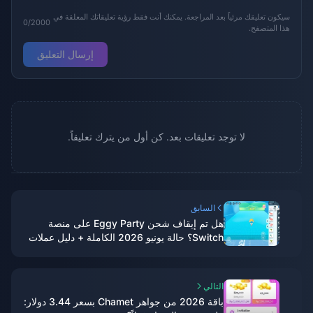
سيكون تعليقك مرئياً بعد المراجعة. يمكنك أنت فقط رؤية تعليقاتك المعلقة في
0/2000
هذا المتصفح.
إرسال التعليق
لا توجد تعليقات بعد. كن أول من يترك تعليقاً.
السابق
هل تم إيقاف شحن Eggy Party على منصة
Switch؟ حالة يونيو 2026 الكاملة + دليل عملات
Eggy للهواتف المحمولة
التالي
باقة 2026 من جواهر Chamet بسعر 3.44 دولار: