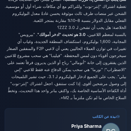
تغطية اشتراك "إنتر-نوت" وللتراكم مع أي مكافآت شراء أول أو موسمية.
الشحن عبر منصات طرف ثالث موثوقة يحسن عادةً معدل البوليكروم
الفعلي مقابل الدولار بنسبة 8–10% مقارنة بمتجر اللعبة.
الخلاصة: هل يجب أن تشحن لـ ZZZ 3.0؟
بالنسبة لمعظم اللاعبين،
3.0 هو تحديث "ادخر أموالك"
. "بيرويس"
المجانية، 1,600 بوليكروم، استكشاف المنطقة الجديدة، وغياب أي
تغييرات في توازن العملاء الحاليين يعني أن لاعبي F2P والمنفقين الصغار
سيخرجون أقوياء دون لمس المحفظة. "فيلينـا" هي سحب مشروع للاعبين
الذين يفتقرون إلى خانة "أنومالي" رياح أو الذين يديرون فرقاً تعتمد على
"الاضطراب"؛ "نورما" هي سحب يمكن الدفاع عنه فقط للاعبي "إس
بيلي". يجب على الجميع ادخار البوليكروم لـ 3.1، حيث تشير التلميحات
إلى وصول مرشحين أقوى. إذا كنت ستنفق، اجعل اشتراك "إنتر-نوت"
أداة الكفاءة الأساسية الخاصة بك، واكتفِ ببانر واحد هذا التحديث، وتخطَّ
السلاح الخاص ما لم تكن ملتزماً بـ M2+.
نبذة عن الكاتب
Priya Sharma