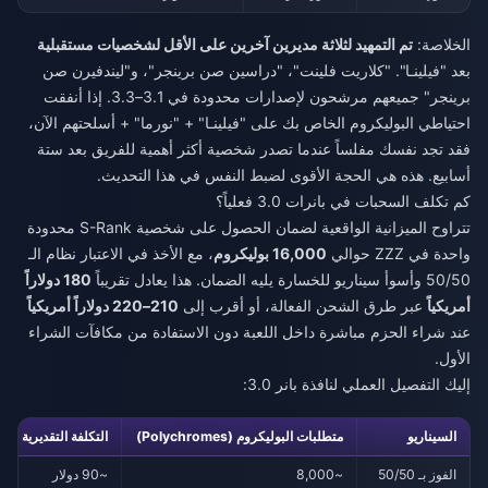
الخلاصة:
تم التمهيد لثلاثة مديرين آخرين على الأقل لشخصيات مستقبلية
بعد "فيلينـا". "كلاريت فلينت"، "دراسين صن برينجر"، و"ليندفيرن صن
برينجر" جميعهم مرشحون لإصدارات محدودة في 3.1–3.3. إذا أنفقت
احتياطي البوليكروم الخاص بك على "فيلينـا" + "نورما" + أسلحتهم الآن،
فقد تجد نفسك مفلساً عندما تصدر شخصية أكثر أهمية للفريق بعد ستة
أسابيع. هذه هي الحجة الأقوى لضبط النفس في هذا التحديث.
كم تكلف السحبات في بانرات 3.0 فعلياً؟
تتراوح الميزانية الواقعية لضمان الحصول على شخصية S-Rank محدودة
واحدة في ZZZ حوالي
16,000 بوليكروم
، مع الأخذ في الاعتبار نظام الـ
50/50 وأسوأ سيناريو للخسارة يليه الضمان. هذا يعادل تقريباً
180 دولاراً
أمريكياً
عبر طرق الشحن الفعالة، أو أقرب إلى
210–220 دولاراً أمريكياً
عند شراء الحزم مباشرة داخل اللعبة دون الاستفادة من مكافآت الشراء
الأول.
إليك التفصيل العملي لنافذة بانر 3.0:
السيناريو
متطلبات البوليكروم (Polychromes)
التكلفة التقديرية بال
الفوز بـ 50/50
~8,000
~90 دولار