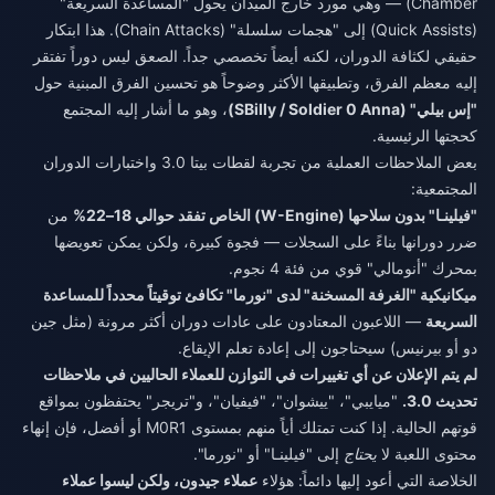
Chamber) — وهي مورد خارج الميدان يحول "المساعدة السريعة"
(Quick Assists) إلى "هجمات سلسلة" (Chain Attacks). هذا ابتكار
حقيقي لكثافة الدوران، لكنه أيضاً تخصصي جداً. الصعق ليس دوراً تفتقر
إليه معظم الفرق، وتطبيقها الأكثر وضوحاً هو تحسين الفرق المبنية حول
"إس بيلي" (SBilly / Soldier 0 Anna)
، وهو ما أشار إليه المجتمع
كحجتها الرئيسية.
بعض الملاحظات العملية من تجربة لقطات بيتا 3.0 واختبارات الدوران
المجتمعية:
"فيلينـا" بدون سلاحها (W-Engine) الخاص تفقد حوالي 18–22%
من
ضرر دورانها بناءً على السجلات — فجوة كبيرة، ولكن يمكن تعويضها
بمحرك "أنومالي" قوي من فئة 4 نجوم.
ميكانيكية "الغرفة المسخنة" لدى "نورما" تكافئ توقيتاً محدداً للمساعدة
السريعة
— اللاعبون المعتادون على عادات دوران أكثر مرونة (مثل جين
دو أو بيرنيس) سيحتاجون إلى إعادة تعلم الإيقاع.
لم يتم الإعلان عن أي تغييرات في التوازن للعملاء الحاليين في ملاحظات
تحديث 3.0.
"ميايبي"، "ييشوان"، "فيفيان"، و"تريجر" يحتفظون بمواقع
قوتهم الحالية. إذا كنت تمتلك أياً منهم بمستوى M0R1 أو أفضل، فإن إنهاء
محتوى اللعبة لا
يحتاج
إلى "فيلينـا" أو "نورما".
الخلاصة التي أعود إليها دائماً: هؤلاء
عملاء جيدون، ولكن ليسوا عملاء