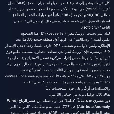
كان فريقك يفتقر إلى تغطية عنصر الرياح أو دوران الصعق (Stun)، فإن
"فيلينـا" (Velina) هي الهدف الأكثر منطقية للشحن. خصص ميزانية تبلغ
حوالي
16,000 بوليكروم (~180 دولاراً عبر خيارات الشحن الفعالة)
لضمان الحصول على شخصية واحدة في حال الوصول إلى "الضمان
الناعم" (soft-pity).
لماذا يثير تحديث "روسكاليفر" (Roscaelifer) كل هذا الضجيج؟
تكمن أهمية "روسكاليفر" في كونها
أول منطقة جديدة بالكامل منذ
الإطلاق
، وليس لأنها تقدم شخصية DPS خارقة للميتا. وفقاً لإعلان الإصدار
3.0 الرسمي، فإن "روسكاليفر" هي منطقة محظورة مستقلة تطفو فوق
"نيو إريدو"، وتديرها
خمس إدارات مركزية
تشمل الاستراتيجية الخارجية
(فيلينـا)، وورشة فلينت، والحوسبة المركزية، ودورية المجال الجوي. وقد
صرح مطورو اللعبة في الموسم الثالث بوضوح:
"نأمل أن تصبح
روسكاليفر مكاناً يظل وفياً للجمالية الأنيقة والمميزة للعبة Zenless Zone
Zero."
هذه إشارة واضحة بأن هذا التحديث يركز على القصة
والاستكشاف أولاً، وعلى قوة الشخصيات ثانياً.
هناك ثلاثة عوامل تزيد من حماس اللاعبين:
دور عنصري جديد تماماً:
"فيلينـا" هي أول عميلة من
عنصر الرياح (Wind
Attribute Anomaly)
في ZZZ، حيث تقدم ميكانيكية "الدوامة" التي
تنشر العناصر الثانوية كضرر نطاقي (AOE)، وتزداد قوتها كلما زاد عدد