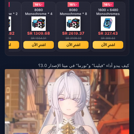
-16%
-16%
-16%
-16%
8080
8080
8080
6480 + 1600
hrome * 2
Monochrome * 4
Monochrome * 8
Monochromes
 654.82
SR 1309.68
SR 2619.37
SR 327.43
 777.26
SR 1554.51
SR 3109.03
SR 388.63
اشترِ الآن
اشترِ الآن
اشترِ الآن
اشترِ ال
كيف يبدو أداء "فيلينـا" و"نورما" في ميتا الإصدار 3.0؟