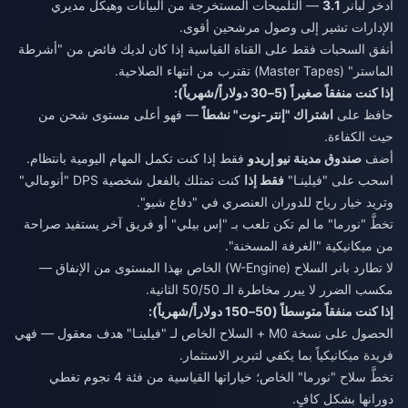
ادخر لبانر
3.1
— التلميحات المستخرجة من البيانات وهيكل مديري
الإدارات تشير إلى وصول مرشحين أقوى.
أنفق السحبات فقط على القناة القياسية إذا كان لديك فائض من "أشرطة
الماستر" (Master Tapes) تقترب من انتهاء الصلاحية.
إذا كنت منفقاً صغيراً (5–30 دولاراً/شهرياً):
حافظ على
اشتراك "إنتر-نوت" نشطاً
— فهو أعلى مستوى شحن من
حيث الكفاءة.
أضف
صندوق مدينة نيو إريدو
فقط إذا كنت تكمل المهام اليومية بانتظام.
اسحب على "فيلينـا"
فقط إذا
كنت تمتلك بالفعل شخصية DPS "أنومالي"
وتريد خيار رياح للدوران العنصري في "دفاع شيو".
تخطَّ "نورما" ما لم تكن تلعب بـ "إس بيلي" أو فريق آخر يستفيد صراحة
من ميكانيكية "الغرفة المسخنة".
لا تطارد بانر السلاح (W-Engine) الخاص بهذا المستوى من الإنفاق —
مكسب الضرر لا يبرر مخاطرة الـ 50/50 الثانية.
إذا كنت منفقاً متوسطاً (50–150 دولاراً/شهرياً):
الحصول على نسخة M0 + السلاح الخاص لـ "فيلينـا" هدف معقول — فهي
فريدة ميكانيكياً بما يكفي لتبرير الاستثمار.
تخطَّ سلاح "نورما" الخاص؛ خياراتها القياسية من فئة 4 نجوم تغطي
دورانها بشكل كافٍ.