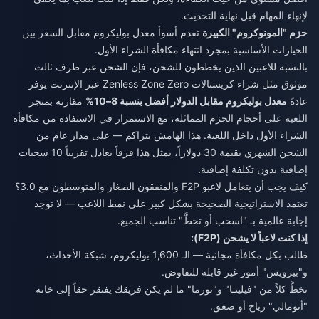
لإنهاء المهام قبل نهاية التحديث.
حزم "المونوكروم" الكبيرة
تقدم أسوأ معدل بوليكروم مقابل السعر بين
الخيارات الأساسية بمجرد انتهاء مكافأة الشراء الأول.
بالنسبة للاعبين الذين يخططون للشحن، فإن الشحن عبر طرف ثالث
موثوق مثل
شراء كريستالات Zenless Zone Zero عبر الإنترنت
يوفر
عادةً
معدل بوليكروم مقابل الدولار أفضل بنسبة 8–10%
مقارنة بمتجر
اللعبة على أحجام الحزم المماثلة، مع الاستمرار في الاستفادة من مكافأة
الشراء الأول داخل اللعبة. هذا الهامش يتراكم — على مدار عام من
الشحن الشهري بقيمة 30 دولاراً، يمثل هذا فرقاً يعادل تقريباً 10 سحبات
إضافية بدون تكلفة إضافية.
كيف يجب أن يتعامل لاعبو F2P والمنفقون الصغار والمتوسطون مع 3.0؟
تعتمد الاستراتيجية الصحيحة بشكل كبير على نمط اللاعب — لا توجد
إجابة عالمية بـ "اسحب أو تخطَّ" تناسب الجميع.
إذا كنت لاعباً لا يشحن (F2P):
طالب بكل مكافأة مجانية — الـ 1,600 بوليكروم، شبكة الأحداث،
و"بيرويس" أمور غير قابلة للتفاوض.
تخطَّ كلاً من "فيلينـا" و"نورما" ما لم يكن فريقك يفتقر حقاً إلى خانة
"أنومالي" رياح أو صعق.