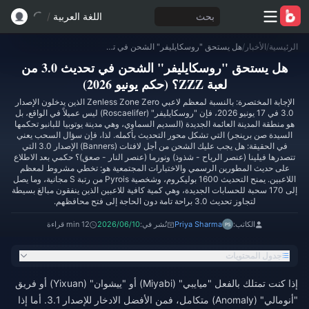
بحث
اللغة العربية
/
الرئيسية
/
الأخبار
/
هل يستحق "روسكايليفر" الشحن في تحديث 3.0 من لعبة ZZZ؟ (حكم يونيو 2026)
هل يستحق "روسكايليفر" الشحن في تحديث 3.0 من
لعبة ZZZ؟ (حكم يونيو 2026)
الإجابة المختصرة: بالنسبة لمعظم لاعبي Zenless Zone Zero الذين يدخلون الإصدار
3.0 في 17 يونيو 2026، فإن "روسكايليفر" (Roscaelifer) ليس عميلاً في الواقع، بل
هو منطقة المدينة العائمة الجديدة (السديم السماوي، وهي مدينة يوتوبيا للبانبو تحكمها
السيدة صن برينجر) التي تشكل محور التحديث بأكمله. لذا، فإن سؤال السحب يعني
في الحقيقة: هل يجب عليك الشحن من أجل لافتات (Banners) الإصدار 3.0 التي
تتصدرها فيلينا (عنصر الرياح - شذوذ) ونورما (عنصر النار - صعق)؟ حكمي بعد الاطلاع
على حديث المطورين الرسمي والاختبارات المجتمعية هو: تخطي مشروط لمعظم
اللاعبين. يمنح التحديث 1600 بوليكروم، وشخصية Pyrois من رتبة S مجانية، وما يصل
إلى 170 سحبة للحسابات الجديدة، وهي كمية كافية للاعبين الذين ينفقون مبالغ بسيطة
لتجاوز تحديث 3.0 براحة تامة دون الحاجة إلى فتح محافظهم.
الكاتب:
Priya Sharma
نُشر في:
2026/06/10
12 min قراءة
جدول المحتويات
إذا كنت تمتلك بالفعل "ميايبي" (Miyabi) أو "ييشوان" (Yixuan) أو فريق
"أنومالي" (Anomaly) متكامل، فمن الأفضل الادخار للإصدار 3.1. أما إذا