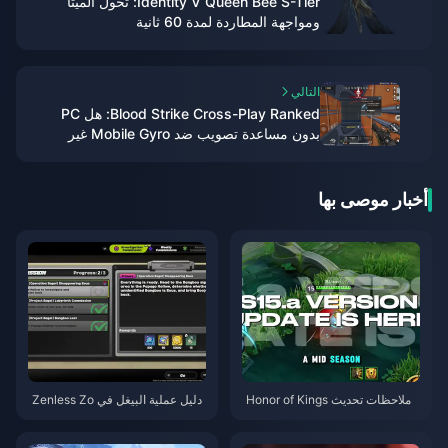
Identity V Queen Bee S-Tier: تحول الميتا
ومواجهة المطاردة لمدة 60 ثانية
التالي
Blood Strike Cross-Play Ranked: هل PC
بدون مساعدة تصويب ضد Mobile Gyro غير
عادل؟
أخبار موصى بها
ملاحظات تحديث Honor of Kings
دليل عملية البيغل في Zenless Zo
S15.a | أغسطس 2026
ne Zero | أغسطس 2026