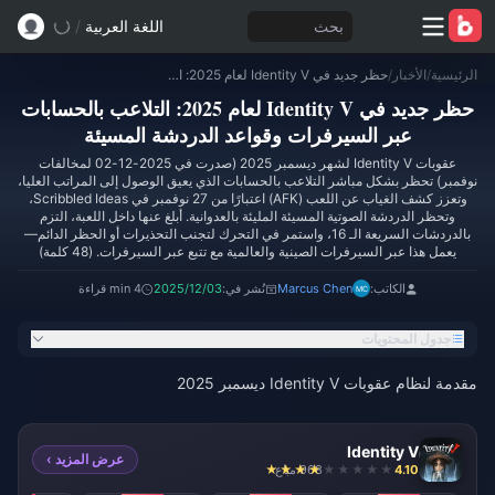
بحث
اللغة العربية
/
الرئيسية
/
الأخبار
/
حظر جديد في Identity V لعام 2025: التلاعب بالحسابات عبر السيرفرات وقواعد الدردشة المسيئة
حظر جديد في Identity V لعام 2025: التلاعب بالحسابات
عبر السيرفرات وقواعد الدردشة المسيئة
عقوبات Identity V لشهر ديسمبر 2025 (صدرت في 2025-12-02 لمخالفات
نوفمبر) تحظر بشكل مباشر التلاعب بالحسابات الذي يعيق الوصول إلى المراتب العليا،
وتعزز كشف الغياب عن اللعب (AFK) اعتبارًا من 27 نوفمبر في Scribbled Ideas،
وتحظر الدردشة الصوتية المسيئة المليئة بالعدوانية. أبلغ عنها داخل اللعبة، التزم
بالدردشات السريعة الـ 16، واستمر في التحرك لتجنب التحذيرات أو الحظر الدائم—
يعمل هذا عبر السيرفرات الصينية والعالمية مع تتبع عبر السيرفرات. (48 كلمة)
الكاتب:
Marcus Chen
نُشر في:
2025/12/03
4 min قراءة
جدول المحتويات
مقدمة لنظام عقوبات Identity V ديسمبر 2025
Identity V
عرض المزيد ›
4.10
968 مباع