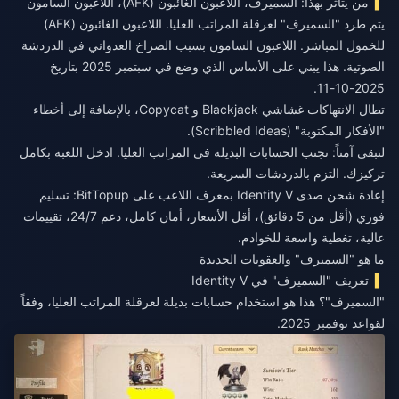
من يتأثر بهذا: السميرف، اللاعبون الغائبون (AFK)، اللاعبون السامون
يتم طرد "السميرف" لعرقلة المراتب العليا. اللاعبون الغائبون (AFK)
للخمول المباشر. اللاعبون السامون بسبب الصراخ العدواني في الدردشة
الصوتية. هذا يبني على الأساس الذي وضع في سبتمبر 2025 بتاريخ
2025-10-11.
تطال الانتهاكات غشاشي Blackjack و Copycat، بالإضافة إلى أخطاء
"الأفكار المكتوبة" (Scribbled Ideas).
لتبقى آمناً: تجنب الحسابات البديلة في المراتب العليا. ادخل اللعبة بكامل
تركيزك. التزم بالدردشات السريعة.
إعادة شحن صدى Identity V بمعرف اللاعب
على BitTopup: تسليم
فوري (أقل من 5 دقائق)، أقل الأسعار، أمان كامل، دعم 24/7، تقييمات
عالية، تغطية واسعة للخوادم.
ما هو "السميرف" والعقوبات الجديدة
تعريف "السميرف" في Identity V
"السميرف"؟ هذا هو استخدام حسابات بديلة لعرقلة المراتب العليا، وفقاً
لقواعد نوفمبر 2025.