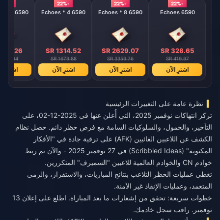
-22%
-22%
-22%
-22%
6590 Echoes * 2
6590 Echoes * 4
6590 Echoes * 8
6590 Echoes
 657.26
SR 1314.52
SR 2629.07
SR 328.65
 839.94
SR 1679.88
SR 3359.76
SR 419.97
اشترِ الآن
اشترِ الآن
اشترِ الآن
اشترِ ال
نظرة عامة على التغييرات الرئيسية
تركز انتهاكات نوفمبر 2025، التي أُعلن عنها في 2025-12-02، على
التأخير، والخمول، والسلوكيات السامة مع فرض حظر دائم. حصل نظام
الكشف عن اللاعبين الغائبين (AFK) على ترقية جادة في "الأفكار
المكتوبة" (Scribbled Ideas) في 27 نوفمبر 2025 - والآن تم ربط
خوادم CN والخوادم العالمية للاعبين "السميرف" المتكررين.
تغطي عمليات الحظر التلاعب بنتائج المباريات، والاستفزاز، والرمي
المتعمد، وعمليات الإنقاذ غير الآمنة.
خطوات سريعة: تحقق من إشعارات ما بعد المباراة. اطلع على إعلان 13
نوفمبر. راقب سجل خادمك.