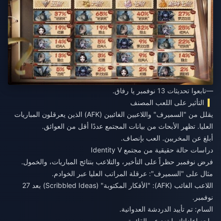
—تابعوا تحديثات 13 نوفمبر يا رفاق.
التأثير على اللعب المصنف
يقلل من "السميرف" واللاعبين الغائبين (AFK) الذين يعرقلون المباريات
العليا. تظهر الأبحاث من بيانات المجتمع عددًا أقل من العوائق.
أبلغ عن المخربين. العب بإنصاف.
دراسات حالة حقيقية من مجتمع Identity V
فرض نوفمبر حظراً على التأخير، والتلاعب بنتائج المباريات، والخمول.
مثال على "السميرف": عرقلة المراتب العليا عبر الخوادم.
اللاعب الغائب (AFK): "الأفكار المكتوبة" (Scribbled Ideas) بعد 27
نوفمبر.
السام: تم تأييد الدردشة العدوانية.
راجع إعاداتك. ابتعد عن القائمة.