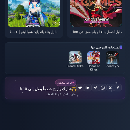
دليل أفضل بناء لجيلجامش في Hon
دليل بناء يانغيانغ: شوانلينغ | أغسط
kai: Star Rail | أغسطس 2026
س 2026
المنتجات الموصى بها
Blood Strike
Honor of
Identity V
Kings
عرض محدود
شارك واربح خصماً يصل إلى 10%
شارك لفتح عجلة الحظ.