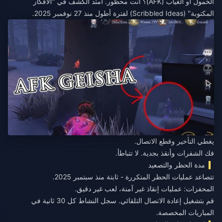
الخمول أو الغياب (AFK)؟ أنت محظور. امتد الكشف في "الأفكار
المكتوبة" (Scribbled Ideas) لفترة أطول منذ 27 نوفمبر 2025.
يغطي التأخير وقطع الاتصال.
فك الشفرات وأنقذ بجدية. لا تتباطأ.
مدة الحظر والتصعيد
تتصاعد عمليات الحظر المتكررة - ثابتة منذ سبتمبر 2025.
المحفزات: عمليات إنقاذ غير آمنة، لعب غير دقيق.
قم بتشغيل إعادة الاتصال التلقائي. سجل النشاط كل 30 ثانية في
المباريات المخصصة.