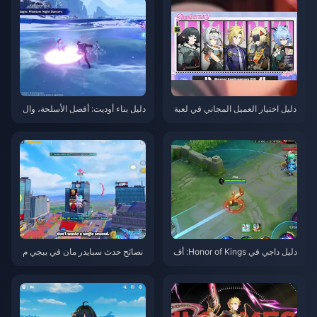
دليل اختيار العميل المجاني في لعبة
دليل بناء أوديت: أفضل الأسلحة، وال
Zenless Zone Zero 3.1 | أغسط
قطع، والفرق | أغسطس 2026
س 2026
دليل داجي في Honor of Kings: أف
نصائح حدث سبايدر مان في ببجي م
ضل 10 حيل | أغسطس 2026
وبايل | أغسطس 2026