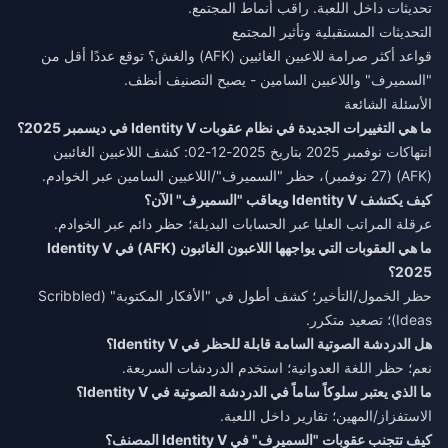
تحديثات داخل اللعبة. راقب أنماط المجتمع.
التحديثات المستقبلية وتأثير المجتمع
قواعد أكثر صرامة للاعبين الغائبين (AFK) والغش؟ توقع عددًا أقل من
"السميرف" واللاعبين السامين - يصبح التصنيف أنظف.
الأسئلة الشائعة
ما هي التغييرات الجديدة في نظام عقوبات Identity V في ديسمبر 2025؟
انتهاكات نوفمبر 2025 بتاريخ 2025-12-02: كشف اللاعبين الغائبين
(AFK) (27 نوفمبر)، حظر "السميرف"/اللاعبين السامين عبر الخوادم.
كيف يكتشف Identity V ويعاقب "السميرف" الآن؟
عرقلة المراتب العليا عبر الحسابات البديلة؛ حظر دائم عبر الخوادم.
ما هي العقوبات التي يواجهها اللاعبون الغائبون (AFK) في Identity V
2025؟
حظر الخمول/التأخير؛ كشف أطول في "الأفكار المكتوبة" (Scribbled
Ideas)؛ تصعيد متكرر.
هل الدردشة الصوتية السامة قابلة للحظر في Identity V؟
نعم؛ حظر اللغة العدوانية؛ استخدم الدردشات السريعة.
ما الذي يعتبر سلوكاً ساماً في الدردشة الصوتية في Identity V؟
الاستفزاز/المهين؛ تقارير داخل اللعبة.
كيف تتجنب عقوبات "السميرف" في Identity V المصنف؟