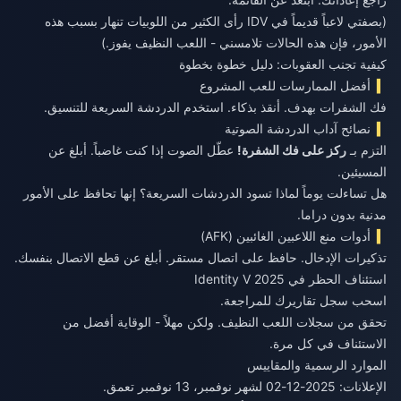
(بصفتي لاعباً قديماً في IDV رأى الكثير من اللوبيات تنهار بسبب هذه
الأمور، فإن هذه الحالات تلامسني - اللعب النظيف يفوز.)
كيفية تجنب العقوبات: دليل خطوة بخطوة
أفضل الممارسات للعب المشروع
فك الشفرات بهدف. أنقذ بذكاء. استخدم الدردشة السريعة للتنسيق.
نصائح آداب الدردشة الصوتية
التزم بـ
ركز على فك الشفرة!
عطّل الصوت إذا كنت غاضباً. أبلغ عن
المسيئين.
هل تساءلت يوماً لماذا تسود الدردشات السريعة؟ إنها تحافظ على الأمور
مدنية بدون دراما.
أدوات منع اللاعبين الغائبين (AFK)
تذكيرات الإدخال. حافظ على اتصال مستقر. أبلغ عن قطع الاتصال بنفسك.
استئناف الحظر في Identity V 2025
اسحب سجل تقاريرك للمراجعة.
تحقق من سجلات اللعب النظيف. ولكن مهلاً - الوقاية أفضل من
الاستئناف في كل مرة.
الموارد الرسمية والمقاييس
الإعلانات: 2025-12-02 لشهر نوفمبر، 13 نوفمبر تعمق.