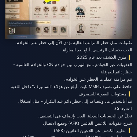
تكتيكات مثل حظر المراتب العالية تؤدي الآن إلى حظر عبر الخوادم.
العب بحسابك الرئيسي. أبلغ بعد المباراة.
طرق الكشف بعد عام 2025
العقوبات عبر الخوادم تمنع التهرب بين خوادم CN والخوادم العالمية -
حظر دائم للعرقلة.
تتم مزامنة عمليات الحظر عبر الخوادم.
حافظ على تصنيف MMR ثابت. أبلغ عن هؤلاء "السميرف" داخل اللعبة.
مستويات العقوبة للسميرف
تبدأ بالتحذيرات، وتتصاعد إلى حظر دائم عند التكرار - مثل استغلال
Copycat.
تخلَّ عن الحسابات البديلة. العب بإنصاف في التصنيف.
شرح عقوبات اللاعبين الغائبين (AFK) وقطع الاتصال
معايير الكشف عن اللاعبين الغائبين (AFK)