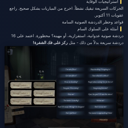
استراتيجيات الوقاية
الحركات السريعة تبقيك نشطاً. اخرج من المباريات بشكل صحيح. راجع
عقوبات 11 أكتوبر.
قواعد وحظر الدردشة الصوتية السامة
أمثلة على السلوك السام
دردشة صوتية عدوانية، استفزازية، أو مهينة؟ محظورة. اعتمد على 16
دردشة سريعة بدلاً من ذلك - مثل
ركز على فك الشفرة!