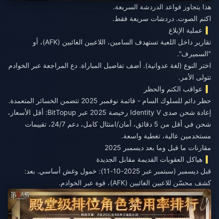
هذا يتجاوز قواعد الدردشة السريعة.
اكتم الصوت. دردشات سريعة فقط.
عملية الإبلاغ
تقارير داخل اللعبة تستهدف السامين، اللاعبين الغائبين (AFK)، أو
"السميرف".
اختر النوع (لغة عدوانية). أضف تفاصيل المباراة. دع المراجعة عبر الخوادم
تتولى الأمر.
عواقب الكتم والحظر
حظر دائم للسلوك السام - قائمة نوفمبر 2025 تتضمن الخسائر المتعمدة.
إعادة شحن صدى Identity V رخيصة 2025
عبر BitTopup: أقل الأسعار،
شحن في أقل من 5 دقائق، أمان/امتثال كامل، دعم 24/7، تقييمات
مستخدمين عالية، تغطية واسعة.
مقارنات ما قبل وما بعد ديسمبر 2025
هياكل العقوبات القديمة مقابل الجديدة
قبل ديسمبر (سبتمبر عبر 2025-10-11): خمول وغش أساسي. بعد:
كشف محسّن للاعبين الغائبين (AFK)، قوة عبر الخوادم.