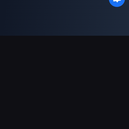
دعم عمليات الدفع
شريك
Genshin Impact Wiki
Honkai: Star Rail WIKI
Zenless Zone Zero WIKI
PUBG Mobile WIKI
BitTopup News