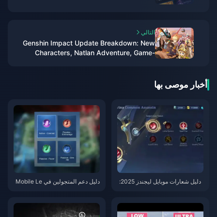
التالي
Genshin Impact Update Breakdown: New
Characters, Natlan Adventure, Game-
Changing Features & F2P Survival Guide!
أخبار موصى بها
دليل شعارات موبايل ليجندز 2025:
دليل دعم المتجولين في Mobile Le
أفضل التشكيلات لجميع الأدوار الست
gends 2025: أتقن النصائح الاحترا
ة
فية