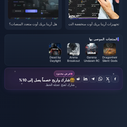
تجهيزات أرينا بريك أوت منخفضة الت
هل أرينا بريك أوت متعدد المنصات؟
كلفة: 5 تجهيزات قوية بأقل من 100
دليل 2025 الكامل لجميع الأجهزة
ألف عملة كوين
المنتجات الموصى بها
Dead by
Arena
Garena
Dragonheir
Daylight
Breakout
Undawn RC
Silent Gods
Mobile Auric
Pass &
(MY)
Cells (SEA)
Packages
عرض محدود
شارك واربح خصماً يصل إلى 10%
شارك لفتح عجلة الحظ.