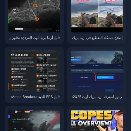
إصلاح مشكلة التقطيع في أرينا بريك
دليل أرينا بريك أوت الفردي: تجاوز ن
أوت: خفض زمن الاستجابة إلى أقل
سبة البقاء على قيد الحياة 30%
من 50 مللي ثانية وحل مشكلة ارتفا
ع درجة الحرارة
رموز استرداد أرينا بريك أوت 2025:
دليل FPS للعبة Arena Breakout: ا
أحدث الرموز المتاحة والدليل
ستمتع بـ 60-120 إطارًا في الثانية
على الهواتف ذات الميزانية المحدود
ة