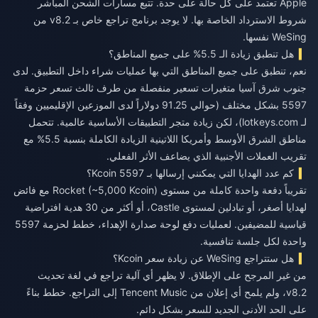
Apple تعتمد على كل حالة على حدة. تتبع مسارات الشحن المباشر
شروط الاسترداد الخاصة بها. لا يوجد برنامج تراجع خاص بـ v8.2 من
WeSing نفسها.
هل تنطبق زيادة الـ 5.5% على جميع المناطق؟
نعم، تنطبق على جميع المناطق التي بها عمليات شراء داخل التطبيق. لدى
جنوب شرق آسيا متغيرات تسعير منفصلة من طرف ثالث تسعر حزمة
5597 بشكل مختلف (حوالي 91.25 دولاراً لدى الموزعين الإقليميين وفقاً
لـ lotkeys.com)، لكن زيادة متجر التطبيقات الأساسية عالمية. تتحمل
مناطق الشرق الأوسط وأمريكا اللاتينية الزيادة الكاملة بنسبة 5.5% مع
تقريب العملات الأجنبية الذي يضاعف الأثر الفعلي.
كم عدد الهدايا التي يمكنني إرسالها بـ 5597 Kcoin؟
تقريباً دفعة واحدة كاملة من مستوى Rocket (~5,000 Kcoin) مع فائض
لهدايا أصغر، أو تبادلين لمستوى Castle، أو أكثر من 30 هدية افتراضية
قياسية للمضيفين. لعمليات دفع لوحة صدارة الإهداء، خطط لحزمة 5597
واحدة لكل جلسة تنافسية.
هل ستتراجع WeSing عن زيادة سعر Kcoin؟
من غير المرجح على الإطلاق. لا يظهر أي آلية تراجع في لغة تحديث
v8.2، ولم يلمح أي إعلان من Tencent Music إلى التراجع. خطط بناءً
على الحد الأدنى الجديد للسعر بشكل دائم.