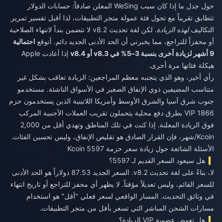
حول جدل ما إذا كان سبب WeSing المعلن صادقاً: حسابات الدولار
تتطابق تقريباً مع تحول فئة عمولة متجر التطبيقات، لذا أقبل تفسير تمرير
التكاليف
لهذه الزيادة
. لكن لغة تحديث v8.2 لا تتضمن بنداً لانتهاء الصلاحية
أو محفزاً للتراجع، مما يخبرني أن الحد الأدنى الجديد دائم. أتوقع
احتمالية
9 أشهر لزيادة أخرى بنسبة 3–5% في v8.3 أو v8.4
إذا أعادت Apple
هيكلة فئاتها مرة أخرى.
رأي أخير، وهو الذي يتجنبه معظم المراجعين: الزيادة تعاقب بشكل غير
متناسب المضيفين ذوي الإنفاق الصغير في الأسواق الناشئة. مستخدمو
جنوب شرق آسيا والشرق الأوسط وأمريكا اللاتينية الذين يستخدمون حزم
1866 VIP بطرق دفع محلية يتحملون تقريب العملات الأجنبية المركب
فوق الزيادة المعلنة. إذا كنت في تلك المناطق وتهدي أقل من 2,000
Kcoin/شهر، فإن القرار الصادق هو تقليص الإنفاق، وليس تحسين الفئات.
الأسئلة الشائعة حول زيادة سعر حزمة 5597 Kcoin
هل سيعود السعر القديم لـ 5597؟
لا، بناءً على لغة تحديث v8.2. السعر الجديد 87.53 دولاراً هو الحد الأدنى
للسعر القائم، وليس تعديلاً مؤقتاً. لا يظهر أي محفز للتراجع أو تاريخ انتهاء
في وثائق التحديث. المسار الواقعي لسعر فعلي "أقل" هو استخدام
مسارات الشحن المباشر التي تسعر بأقل من متجر التطبيقات.
هل تعوض عضوية VIP الزيادة؟