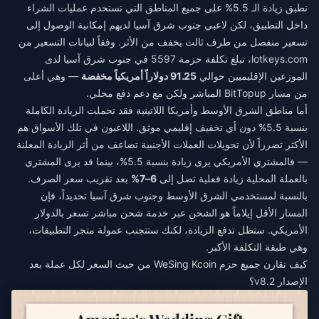
تطبق زيادة الـ 5.5% على جميع المناطق التي تستخدم عمليات الشراء
داخل التطبيق، لكن لاعبي جنوب شرق آسيا لديهم إمكانية الوصول إلى
تسعير منفصل من طرف ثالث يخفف من الأثر. وفقاً لبيانات التسعير من
lotkeys.com، تبلغ تكلفة حزمة 5597 في جنوب شرق آسيا لدى
الموزعين الإقليميين حوالي
91.25 دولاراً أمريكياً مخفضة
— وهي أعلى
من مسار BitTopup المباشر ولكن مع دعم دفع محلي.
أما مناطق الشرق الأوسط وأمريكا اللاتينية فقد تحملت الزيادة الكاملة
بنسبة 5.5% دون أي تخفيف إقليمي موثق. اللاعبون في تلك الأسواق هم
الأكثر تضرراً لأن تحويلات العملات الأجنبية تضاعف من أثر الزيادة المعلنة
— فالمشتري الأمريكي يرى زيادة بنسبة 5.5%، بينما قد يرى المشتري
بالعملة المحلية زيادة فعلية تصل إلى
6–7%
بعد تقريب سعر الصرف.
بالنسبة لمستخدمي الشرق الأوسط وجنوب شرق آسيا تحديداً، فإن
المسار الأقل إيلاماً هو الشحن عبر خدمة شحن مباشر تسعر بالدولار
الأمريكي. ستظل تدفع الزيادة، لكنك ستتجنب عمولة متجر التطبيقات،
وهي طبقة التكلفة الأكبر.
كيف تقارن جميع حزم WeSing Kcoin من حيث السعر لكل عملة بعد
الإصدار v8.2؟