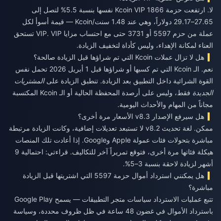
لا. ارتفعت حزمة 1866 Kcoin VIP نفسها بنسبة 5.5% لتصل إلى
27.65–29.17 دولاراً، وهي عند 1.48 سنت/Kcoin — قيمة أسوأ لكل
عملة من حزم 5597 أو 3731 حتى مع احتساب مزايا VIP. VIP تستحق
العناء لمكانة الإهداء، وليس كأداة لتخفيف الزيادة.
هل لا تزال عملات Kcoin التي تم شراؤها قبل الزيادة صالحة؟
نعم. الـ Kcoin التي تم كسبها أو شراؤها قبل 1 أبريل 2026 تحمل نفس
القوة الشرائية داخل التطبيق بعد الزيادة. تنطبق الزيادة على
المشتريات
الجديدة
فقط، وليس على أرصدة المحفظة الحالية أو الـ Kcoin المكتسبة
مجاناً من المهام والأحداث اليومية.
هل سيرفع الإصدار v8.3 الأسعار مرة أخرى؟
ممكن. لغة تحديث v8.2 لا تستبعد تعديلات إضافية، وكانت الزيادة مرتبطة
مباشرة بتحولات فئات عمولة Apple وGoogle. إذا أعادت تلك المنصات
هيكلة فئاتها مرة أخرى، فتوقع تمريراً آخر للتكاليف. قراءتي: احتمالية 9
أشهر لزيادة لاحقة بنسبة 3–5%.
هل يمكنني استرداد أموال حزمة 5597 التي اشتريتها قبل الزيادة
مباشرة؟
تتبع عمليات الاسترداد سياسات متجر التطبيقات — يسمح Google Play
باسترداد الأموال في غضون 48 ساعة في ظل ظروف محددة، وسياسة