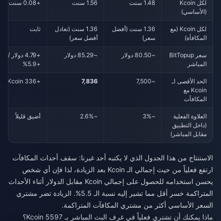
لكل Kcoin
1.48 سنت
1.56 سنت
+0.08 سنت
(الأساسي)
لكل Kcoin (مع
1.36 سنت (أفضل
1.36 سنت (تعادل
ثابت
المكافأة)
سعر)
أفضل سعر)
سعر BitTopup
~80.50 دولار
~85.29 دولار
+4.79 دولار /
المباشر
+5.9%
الحد الأقصى لـ
~7,500
7,836
+336 Kcoin
Kcoin مع
المكافآت
العلاوة الفعلية
~3%
~2.6%
أضيق قليلاً
(داخل التطبيق
مقابل المباشر)
الاستنتاج من هذا الجدول الذي لا يكتبه أحد غيرنا: سقف أحداث المكافآت
ارتفع فعلياً من حيث إجمالي الـ Kcoin بعد الزيادة، لذا فإن أي شخص
يحسن استخدامه للحصول على إجمالي Kcoin مقابل الدولار أثناء الأحداث
المتراكمة خسر أقل مما تشير إليه نسبة الـ 5.5%. الزيادة تضر مشتري
السعر الأساسي أكثر من مشتري المكافآت المتراكمة.
ماذا يمكنك أن تشتري فعلياً في غرف البث المباشر بـ 5597 Kcoin؟