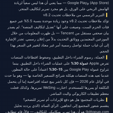
(App Store) وGoogle Play — مما يعني أن هذا ليس سعياً لزيادة
الهامش الربحي على الورق، بل هو مجرد تمرير لتكاليف المتجر.
التبرير الرسمي من ملاحظات تحديث v8.2
تؤكد ملاحظات تحديث v8.2 وجود زيادة موحدة بنسبة 5.5% عبر جميع
فئات الحزم الست، وصيغت على أنها "تعديل لتكاليف المنصة". لم يصدر
بيان صحفي مستقل من Tencent — بل ظهرت المعلومات من خلال
الموزعين المعتمدين ووثائق التحديث بدلاً من إعلان رسمي. تجدر الإشارة
إلى أن غياب حملة تواصل رسمية أمر غير معتاد لتغيير في السعر بهذا
الحجم.
العملة، رسوم الشراء داخل التطبيق، وضغوط اقتطاعات المنصات
تفرض Apple
عمولة 30%
على عمليات الشراء داخل التطبيق. بينما
تتراوح عمولة Google Play بين
15-30%
اعتماداً على حالة المطور.
عندما تعيد هذه المنصات هيكلة شرائح التسعير الخاصة بها — وهو ما حدث
في أوائل عام 2026 — فإن كل ناشر يبيع عملة افتراضية إما أن يتحمل
التكلفة أو يمررها للمستخدم. اختارت WeSing تمريرها، وكذلك فعلت
معظم تطبيقات الكاريوكي والبث المباشر.
نظريات المجتمع: هل هو دفع للإيرادات أم تمرير للتضخم؟
ينقسم شعور المجتمع إلى اتجاهين. الرأي السائد (الذي يردده تحليل
bittopup.com) هو أن هذا تمرير ميكانيكي للتكاليف — فالأرقام تتطابق،