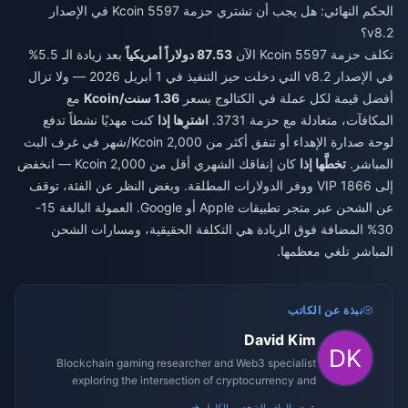
الحكم النهائي: هل يجب أن تشتري حزمة 5597 Kcoin في الإصدار
v8.2؟
تكلف حزمة 5597 Kcoin الآن
87.53 دولاراً أمريكياً
بعد زيادة الـ 5.5%
في الإصدار v8.2 التي دخلت حيز التنفيذ في 1 أبريل 2026 — ولا تزال
أفضل قيمة لكل عملة في الكتالوج بسعر
1.36 سنت/Kcoin
مع
المكافآت، متعادلة مع حزمة 3731.
اشترِها إذا
كنت مهديًا نشطاً تدفع
لوحة صدارة الإهداء أو تنفق أكثر من 2,000 Kcoin/شهر في غرف البث
المباشر.
تخطَّها إذا
كان إنفاقك الشهري أقل من 2,000 Kcoin — انخفض
إلى 1866 VIP ووفر الدولارات المطلقة. وبغض النظر عن الفئة، توقف
عن الشحن عبر متجر تطبيقات Apple أو Google. العمولة البالغة 15-
30% المضافة فوق الزيادة هي التكلفة الحقيقية، ومسارات الشحن
المباشر تلغي معظمها.
نبذة عن الكاتب
David Kim
Blockchain gaming researcher and Web3 specialist
exploring the intersection of cryptocurrency and
gaming ecosystems.
عرض الملف الشخصي الكامل →