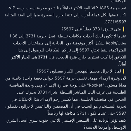
للمكافآت
تعد حزمة 1866 VIP الفخ الأكثر تجاهلاً هنا. تبدو مغرية بسبب وسم VIP،
لكن قيمتها لكل عملة أقرب إلى فئة الحزم الصغيرة منها إلى الفئة المثالية
3731/5597.
متى تتفوق 3731 فعلياً على 5597؟
عندما لا تكون لديك أحداث مكافآت نشطة. تصل حزمة 3731 إلى 1.36
سنت/Kcoin بشكل أكثر موثوقية دون الحاجة إلى مضاعفات الأحداث
المتراكمة، بينما تحتاج 5597 إلى تراكم المكافآت للوصول إلى هذا
التكافؤ. إذا كنت تشتري خارج فترة الحدث، فإن
3731 هي الخيار الأكثر
أماناً
.
لماذا لا يزال معظم المهديين الكبار يفضلون 5597؟
لأن وتيرة الإهداء مهمة. تغطي حزمة 5597 حوالي دفعة واحدة كاملة من
هدايا مستوى "Rocket" على لوحة صدارة الإهداء، وهي وحدة المنافسة
الطبيعية في غرف البث المباشر النشطة. شراء 3731 يجبرك على
الشحن في منتصف الجلسة، مما يكسر زخم الإهداء. هذا الاحتكاك في
تجربة المستخدم هو السبب في أن المضيفين والداعمين لا يزالون يفضلون
5597 حتى عندما تكون 3731 مكافئة لها رياضياً.
كيف تؤثر الزيادة على التسعير الإقليمي للاعبي جنوب شرق آسيا، الشرق
الأوسط، وأمريكا اللاتينية؟