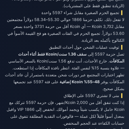
(الزيادة تنطبق فقط على المشتريات).
تجميع الحزم الصغيرة مقابل شراء 5597 واحدة
لا تفعل ذلك. تكلف حزمتا 1866 حوالي 55.30–58.34 دولاراً مجتمعتين
مقابل 3,732 Kcoin — أي Kcoin أقل من حزمة 3731 واحدة بسعر
53.60 دولاراً. تجميع الحزم في الفئات الصغيرة هو فخ القيمة الأسوأ في
الكتالوج بأكمله بعد الزيادة.
توقيت عمليات الشحن حول أحداث التطبيق
تصل حزمة 5597 إلى
سقف 1.36 سنت/Kcoin فقط أثناء أحداث
المكافآت
. خارج الأحداث، أنت تدفع 1.56 سنت/Kcoin بالسعر الأساسي
— علاوة بنسبة 15% لنفس الفئة. انتظر نافذة المكافآت إذا استطعت.
تظهر اختبارات المجتمع عبر دورات شحن متعددة باستمرار أن عائد أحداث
المكافآت يوفر
48–55% Kcoin إضافية
على فئة 5597 عند تجميعها
بشكل صحيح.
متى لا تشتري 5597 على الإطلاق
إذا كنت تنفق أقل من 2,000 Kcoin/شهر، فإن حزمة 5597 تتركك مع
Kcoin خامل لا يكسب شيئاً ويجمد أموالك. انخفض إلى 1866 VIP واقبل
بمعدل أسوأ قليلاً لكل عملة — فالوفورات النقدية المطلقة تتفوق على
حسابات الكفاءة عند الحجم المنخفض.