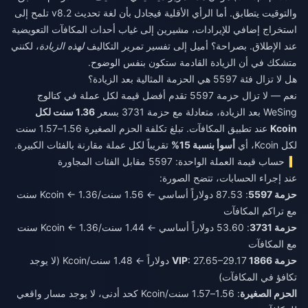
والتوقيت يتطابق. أما الرأي الأقلية فيجادل بأن لغة تحديث v8.2 تلمح إلى
استخراج إضافي للإيرادات، مشيرين إلى غياب أحداث المكافآت التعويضية
عند الإطلاق. بصراحة؟ أميل إلى تفسير تمرير التكاليف
لهذه الزيادة
، لكنني
متشكك في أن الزيادة القادمة ستكون بنفس الوضوح.
هل لا تزال فئة 5597 هي الحزمة المثالية بعد الزيادة؟
نعم — لا تزال حزمة 5597 تقدم أفضل قيمة لكل عملة في كتالوج
WeSing بعد الزيادة، متعادلة مع حزمة 3731 بسعر
1.36 سنت لكل
Kcoin
عند تطبيق المكافآت. تبلغ تكلفة الحزم الصغيرة 1.56–1.57 سنت
لكل Kcoin، أي
أسوأ بنسبة 15%
تقريباً لكل عملة مقارنة بالفئات الكبيرة.
حساب قيمة العملة الواحدة: 5597 مقابل الفئات المجاورة
عند إجراء الحسابات، تتضح الصورة:
حزمة 5597
: 87.53 دولاراً أساسي ← 1.56 سنت/Kcoin ← 1.36 سنت
مع تراكم المكافآت
حزمة 3731
: 53.60 دولاراً أساسي ← 1.44 سنت/Kcoin ← 1.36 سنت
مع المكافآت
حزمة 1866 VIP
: 27.65–29.17 دولاراً ← 1.48 سنت/Kcoin (لا يوجد
تكافؤ في المكافآت)
الحزم الصغيرة
: 1.56–1.57 سنت/Kcoin كحد أدنى، لا يوجد مسار واقعي