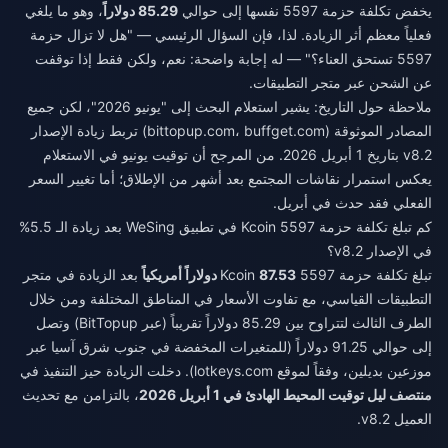
يخفض تكلفة حزمة 5597 نفسها إلى حوالي
85.29 دولاراً
، وهو ما يلغي
فعلياً معظم أثر الزيادة. لذا، فإن السؤال الرئيسي — "هل لا تزال حزمة
5597 تستحق العناء؟" — له إجابة واضحة: نعم، ولكن فقط إذا توقفت
عن الشحن عبر متجر التطبيقات.
ملاحظة حول التاريخ: يشير استعلام البحث إلى "يونيو 2026"، لكن جميع
المصادر الموثوقة (bittopup.com، buffget.com) تربط زيادة الإصدار
v8.2 بتاريخ 1 أبريل 2026. من المرجح أن توقيت يونيو في الاستعلام
يعكس استمرار نقاشات المجتمع بعد أشهر من الإطلاق؛ أما تغيير السعر
الفعلي فقد حدث في أبريل.
كم تبلغ تكلفة حزمة 5597 Kcoin في تطبيق WeSing بعد زيادة الـ 5.5%
في الإصدار v8.2؟
تبلغ تكلفة حزمة 5597 Kcoin
87.53 دولاراً أمريكياً
بعد الزيادة في متجر
التطبيقات القياسي، مع تفاوت الأسعار في المناطق المختلفة ومن خلال
الطرف الثالث لتتراوح بين 85.29 دولاراً تقريباً (عبر BitTopup) وتصل
إلى حوالي 91.25 دولاراً (للمتغيرات المخفضة في جنوب شرق آسيا عبر
موزعين بديلين، وفقاً لموقع lotkeys.com). دخلت الزيادة حيز التنفيذ في
منتصف ليل توقيت المحيط الهادئ في 1 أبريل 2026
، بالتزامن مع تحديث
العميل v8.2.