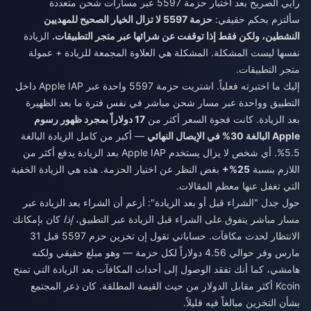
رأيي الصريح بعد اختبار حزمة 5597 عبر مسارات شحن متعددة
سألتزم بحكم حقيقي:
حزمة 5597 لا تزال الخيار الصحيح للمهديين
النشطين، ولكن فقط إذا توقفت عن شرائها عبر متجر التطبيقات.
الزيادة
نفسها ليست المشكلة. المشكلة هي العلاوة المجمعة للزيادة + عمولة
متجر التطبيقات.
إليك ما اختبرته فعلياً. اشتريت حزمة 5597 واحدة عبر Apple IAP داخل
التطبيق وواحدة عبر مسار شحن مباشر في نفس فترة ما بعد الظهيرة
بعد الزيادة. كانت فجوة السعر أكثر من
17 دولاراً بمجرد ظهور رسوم
Apple البالغة 30% في الإيصال النهائي
— أكبر من كامل الزيادة البالغة
5.5%. أي شخص لا يزال يستخدم Apple IAP بعد الزيادة يدفع أكثر من
اللازم بنسبة
25%+
بغض النظر عن اختيار الحزمة. هذه هي الزيادة الخفية
التي تغفل عنها معظم المقالات.
حول جدل "الشراء قبل أو بعد الزيادة": أزعم أن الشراء بعد الزيادة عبر
مسار مباشر يتفوق على الشراء قبل الزيادة عبر التطبيق،
إذا
كان بإمكانك
الانتظار لحدث مكافآت. حساباتي تقول إن تخزين حزم 5597 قبل 31
مارس وفر حوالي 4.56 دولاراً لكل حزمة — وهو مبلغ حقيقي ولكنه
هامشي، كما أنك تفقد الوصول إلى أحداث المكافآت بعد الزيادة التي تمنح
Kcoin أكثر مقابل الدولار من حيث القيمة المطلقة. كان ذعر المجتمع
بشأن التخزين مبالغاً فيه قليلاً.