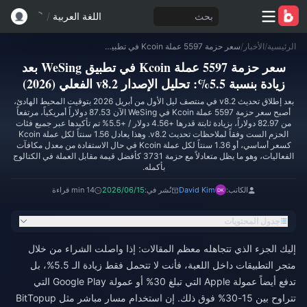
بحث
اللغة العربية
/
الرئيسية
/
الأخبار
/
سعر حزمة 5597 عملة Kcoin في تطبيق WeSing بعد زيادة بنسبة 5.5%: تحليل الإصدار v8.2 الفعلي (2026)
سعر حزمة 5597 عملة Kcoin في تطبيق WeSing بعد
زيادة بنسبة 5.5%: تحليل الإصدار v8.2 الفعلي (2026)
بعد إطلاق تحديث v8.2 في منتصف ليل الأول من أبريل 2026 بتوقيت المحيط الهادئ،
أصبح سعر حزمة 5597 عملة Kcoin في WeSing الآن 87.53 دولاراً أمريكياً، مرتفعاً
من 82.97 دولاراً، بزيادة ثابتة قدرها +4.56 دولار / +5.5% تم تأكيدها عبر جميع فئات
الحزم الست وفقاً لملاحظات تحديث v8.2. وهذا يعادل 1.56 سنتاً لكل عملة Kcoin
كسعر أساسي، أو 1.36 سنتاً لكل عملة Kcoin في حال الاستفادة من معدل مكافآت
الفعاليات، وهو ما يظل متعادلاً مع حزمة 3731 كأفضل قيمة مقابل العملة في الكتالوج
بأكمله.
الكاتب:
David Kim
نُشر في:
2026/06/15
14 min قراءة
جدول المحتويات
إليك الجزء الذي تتجاهله معظم المقالات: إذا واصلت الشراء من خلال
متجر التطبيقات داخل اللعبة، فأنت لا تتحمل فقط زيادة الـ 5.5%، بل
تدفع أيضاً عمولة Apple التي تبلغ 30% أو عمولة Google Play التي
تتراوح بين 15-30% فوق ذلك. إن استخدام مسار مباشر مثل BitTopup