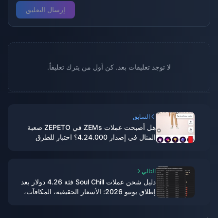
إرسال التعليق
لا توجد تعليقات بعد. كن أول من يترك تعليقاً.
السابق
هل أصبحت عملات ZEMs في ZEPETO صعبة
المنال في إصدار 4.24.000؟ اختبار للطرق
المجانية على مدار 14 يوماً
التالي
دليل شحن عملات Soul Chill فئة 4.26 دولار بعد
إطلاق يونيو 2026: الأسعار الحقيقية، المكافآت،
والخلاصة