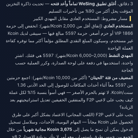
3 دقائق،
أغلق تطبيق WeSing تماماً وأعد فتحه
— تحديث ذاكرة التخزين
المؤقت يحل أكثر من 90% من تأخيرات التسليم
مسار مشروط: المستخدم العادي مقابل المهدي الكبير
المستخدم العادي
(إنفاق أقل من 2,000 Kcoin/شهر): انخفض إلى حزمة
1866 VIP أو حزم أصغر. حزمة 5597 مبالغ فيها — سيبقى لديك Kcoin
غير مستخدم، وسيكون المبلغ النقدي المطلق مؤلماً أكثر مما توفره كفاءة
العملة الواحدة
المهدي النشط
(2,000–6,000 Kcoin/شهر): 5597 هي فئتك. اشترِ
واحدة، استخدمها في دفعة على لوحة الصدارة، وكرر العملية حسب
الحاجة
المضيف من فئة "الحيتان"
(أكثر من 10,000 Kcoin/شهر): اجمع حزمتين
من 5597 معاً أثناء أحداث المكافآت للوصول إلى الحد الأدنى 1.36
سنت/Kcoin. لا تهتم بالحزم الأصغر — فهي أسوأ بنسبة 15% لكل عملة
كيف يجب على لاعبي F2P والمنفقين الخفيفين تعديل استراتيجيتهم بعد
الزيادة؟
يجب على لاعبي F2P (اللعب المجاني) الاعتماد بشكل أكبر على طرق
الحصول على Kcoin مجاناً — المهام اليومية، الأحداث، وسلاسل تسجيل
الدخول يمكن أن تمنح ما يصل إلى
3,675 Kcoin مجانية شهرياً
من خلال
الجمع بين خمس طرق باستمرار، وهو أمر لا يتأثر بزيادة الإصدار v8.2