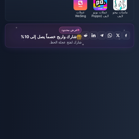
ماسات بيجو
عملات بوبو
عملات
لايف
لايف (Poppo
WeSing
Kcoin
Live)
عرض محدود
شارك واربح خصماً يصل إلى 10%
شارك لفتح عجلة الحظ.