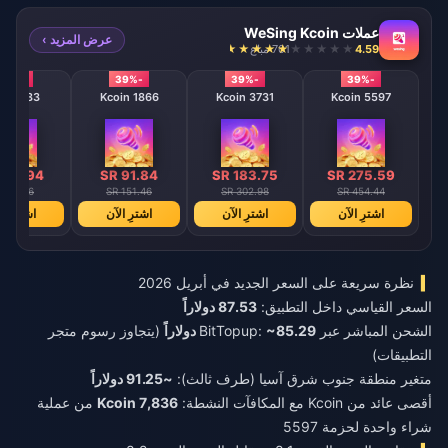
عملات WeSing Kcoin
عرض المزيد ›
4.59
701 مباع
-39%
-39%
-39%
-39%
933 Kcoin
1866 Kcoin
3731 Kcoin
5597 Kcoin
 45.94
SR 91.84
SR 183.75
SR 275.59
R 75.76
SR 151.46
SR 302.98
SR 454.44
اشترِ الآن
اشترِ الآن
اشترِ الآن
اشترِ ال
نظرة سريعة على السعر الجديد في أبريل 2026
السعر القياسي داخل التطبيق:
87.53 دولاراً
الشحن المباشر عبر BitTopup:
~85.29 دولاراً
(يتجاوز رسوم متجر
التطبيقات)
متغير منطقة جنوب شرق آسيا (طرف ثالث):
~91.25 دولاراً
أقصى عائد من Kcoin مع المكافآت النشطة:
7,836 Kcoin
من عملية
شراء واحدة لحزمة 5597