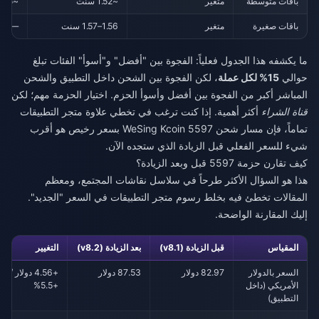
باقات متوسطة
متغير
~1.52 سنت
~1.45 سنت
باقات صغيرة
متغير
1.56–1.57 سنت
—
ما يكشفه هذا الجدول فعلياً: الفجوة بين "أفضل" و"أسوأ" الفئات تبلغ
حوالي
15% لكل عملة
، لكن الفجوة بين الشحن داخل التطبيق والشحن
المباشر أكبر من الفجوة بين أفضل وأسوأ الحزم. اختيار الحزمة مهم؛ لكن
قناة الشراء
أكثر أهمية. إذا كنت ترغب في تخطي علاوة متجر التطبيقات
تماماً، فإن مسار
شحن WeSing Kcoin 5597 بسعر رخيص
هو أقرب
شيء للسعر الفعلي قبل الزيادة الذي ستجده الآن.
كيف تقارن حزمة 5597 قبل وبعد الزيادة؟
هذا هو السؤال الأكثر طرحاً في سلاسل نقاشات المجتمع، ومعظم
المقالات تخطئ فيه بخلط رسوم متجر التطبيقات في السعر "الجديد".
إليك المقارنة الواضحة.
المقياس
قبل الزيادة (v8.1)
بعد الزيادة (v8.2)
التغيير
السعر بالدولار
82.97 دولار
87.53 دولار
+4.56 دولار /
الأمريكي (داخل
+5.5%
التطبيق)