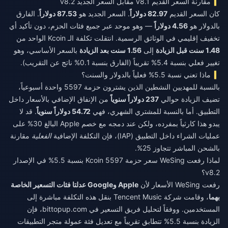
مقارنة السعر القديم v8.1 مقابل السعر الجديد v8.2
كان السعر القديم
82.97 دولاراً
. السعر الجديد هو
87.53 دولاراً
. الفارق
بالدولار هو
4.56 دولاراً
— وهو موحد عبر جميع فئات الحزم، دون تأكيد أي
تخفيف إقليمي في الوثائق الرسمية. انتقلت تكلفة الـ Kcoin الواحد من
1.48 سنت قبل الزيادة
إلى
1.56 سنت بعد الزيادة
بالسعر الأساسي، وهو
تغيير فعلي بنسبة 5.4% تقريباً (الفارق بنسبة 0.1% ناتج عن التقريب).
ماذا تعني نسبة 5.5% فعلياً بالدولار والسنت؟
بالنسبة للمهديين النشطين الذين يشترون حزمة 5597 واحدة أسبوعياً،
تضيف الزيادة حوالي
237 دولاراً سنوياً
من الإنفاق الإضافي بالأسعار داخل
التطبيق. أما بالنسبة للمشتري الشهري، فهي
54.72 دولاراً سنوياً
. قد لا
يبدو هذا كارثياً بمفرده، ولكن عند دمجه مع خصم Apple البالغ 30% على
عمليات الشراء داخل التطبيق (IAP)، فإن التكلفة الإضافية
الفعلية
مقارنة
بالشحن المباشر تتجاوز 25%.
لماذا رفعت WeSing سعر حزمة 5597 Kcoin بنسبة 5.5% في الإصدار
v8.2؟
رفعت WeSing الأسعار لأن
Apple وGoogle عدلتا فئات التسعير الخاصة
بهما
، وقامت شركة Tencent Music بنقل هذه التكلفة مباشرة إلى
المستخدمين. ووفقاً لتحليل فريق التسعير في bittopup.com، فإن
الزيادة بنسبة 5.5% تتطابق تقريباً مع تعديل فئة عمولة متجر التطبيقات