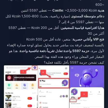
~600
هدية Castle
: ~2,500–3,000 Kcoin — تغطي 5597 اثنتين
دعائم متوسطة المستوى
(سيارة رياضية، يخت): 800–1,500 Kcoin لكل
منها — تغطي 5597 من 4 إلى 7
هدايا افتراضية قياسية للمضيفين
: أقل من 200 Kcoin — تغطي 5597
أكثر من 30
فتح VIP وأغاني حصرية
: متغير، عادة أقل من 500 Kcoin
بالنسبة لمضيف غرفة بث مباشر جديد يحاول تسلق لوحة صدارة الإهداء
لأول مرة،
حزمة 5597 واحدة تعادل تقريباً دفعة تنافسية واحدة
. هذا هو
المعيار غير المعلن وراء وجود هذه الفئة بهذا السعر.
كيف تشحن حزمة 5597 بأقل تكلفة فعلية؟