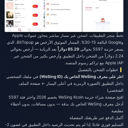
تخطَّ متجر التطبيقات. اشحن عبر مسار مباشر يتجاوز عمولات Apple
وGoogle البالغة 15-30%. المسار الموثوق الأرخص هو BitTopup، الذي
يسعر حزمة 5597 بحوالي
85.29 دولاراً
بعد الزيادة — أرخص بحوالي
2.24 دولاراً من الشحن داخل التطبيق وأرخص بكثير من الشحن عبر
Apple IAP مع تراكم رسوم المنصة.
خطوات الشحن بالتفصيل
اعثر على معرف WeSing الخاص بك (WeSing ID)
في ملفك الشخصي
داخل التطبيق (الصورة الرمزية في أعلى اليسار ← صفحة الملف
الشخصي)
افتح صفحة
شراء حزمة WeSing Kcoin بخصم 2026
واختر فئة 5597
أدخل معرف WeSing الخاص بك بدقة — بدون مسافات، بدون أخطاء
مطبعية
أكمل الدفع عبر طريقتك المفضلة
التسليم فوري عادةً؛ إذا لم يتم تحديث الرصيد داخل التطبيق في غضون 2-