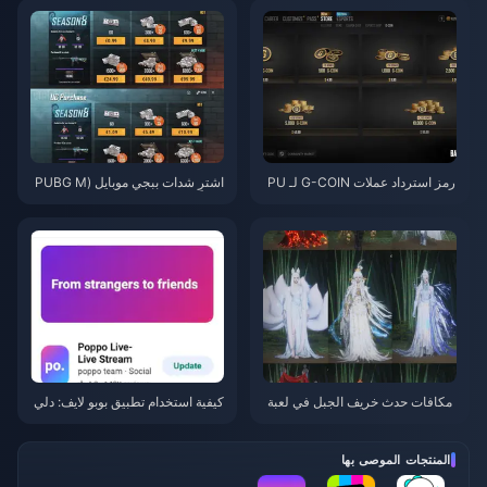
رمز استرداد عملات G-COIN لـ PU
اشترِ شدات ببجي موبايل (PUBG M
BG لشهر يونيو 2026: هل عرض الت
obile UC) رخيصة لتعاون ناروتو شي
رويج المزدوج بقيمة 91.43 دولارًا ي
بودن (يوليو 2026): التكاليف، أفضل
ستحق العناء حقًا؟
الحزم، والشحن الآمن
مکافات حدث خريف الجبل في لعبة
كيفية استخدام تطبيق بوبو لايف: دلي
Where Winds Meet يوليو 2026: ا
ل المبتدئين الشامل | يوليو 2026
لقائمة الكاملة، العملات والأولوية
المنتجات الموصى بها