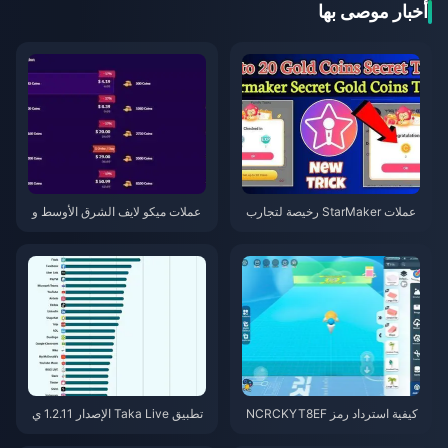
أخبار موصى بها
عملات StarMaker رخيصة لتجارب
عملات ميكو لايف الشرق الأوسط و
أداء SupernovaX 2026 (خصم 12
شمال إفريقيا بعد الإصدار 5.2: أرخ
-23%)
ص العروض 2026
كيفية استرداد رمز NCRCKYT8EF
تطبيق Taka Live الإصدار 1.2.11 ي
للحصول على عملات Eggy مجانية
ستنزف البطارية بسرعة بعد تحديث
(أغسطس 2026)
يوليو 2026؟ الأسباب والحلول