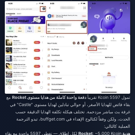
تمول 5597 Kcoin تقريباً
دفعة واحدة كاملة من هدايا مستوى Rocket
مع
بقاء فائض للهدايا الأصغر، أو حوالي تبادلين لهدايا مستوى "Castle" في
غرفة بث مباشر مزدحمة. تختلف هيكلة تكلفة الهدايا الدقيقة حسب
الحدث، ولكن وفقاً لكتالوج الإهداء في buffget.com، تبدو الترجمة
العملية كالتالي:
هدية Rocket
: ~5,000 Kcoin لكل إطلاق — تغطي 5597 واحدة مع بقاء