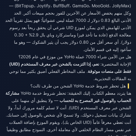
(BitTopup، Joytify، BuffBuff، GamsGo، MooGold، JollyMax) —
وكل منهم يخفض الأسعار عن الآخرين للفوز بحجم مبيعات أكبر. الحد
الأدنى البالغ 0.83 دولار لـ 7000 عملة ليس عشوائياً؛ فهو يمثل تقريباً الحد
الأدنى للهامش الذي يمكن لموزع UID شرعي أن يحقق ربحاً بعد رسوم
معالجة الدفع (عادة ما تأخذ فيزا وماستركارد وباي بال 2.9% + 0.30
دولار). أي سعر أقل من 0.80 دولار يجب أن يثير الشكوك — وهو ما
سأعود إليه في قسم الأمان.
هل من الآمن شراء 7000 عملة YoHo من موزع في عام 2026؟
الإجابة المختصرة:
نعم، إذا التزمت بالشحن عبر معرف المستخدم (UID)
فقط على منصات موثوقة
. ملف المخاطر الفعلي أضيق بكثير مما توحي
به المقالات التحذيرية.
هل تحظر شروط خدمة YoHo الشحن من طرف ثالث؟
هنا يتردد معظم الكتاب. إليك الحقيقة: تحظر شروط خدمة YoHo
مشاركة
الحساب
و
الوصول غير المصرح به للحساب
— ولا ينطبق أي منهما على
الشحن عبر معرف المستخدم (UID). أنت لا تسلم كلمة مرورك أبداً، ولا
تشارك بيانات تسجيل دخولك، ولا تسمح لأي شخص بالوصول إلى حسابك.
أنت تعطي معرفاً عاماً (UID الخاص بك)، ويقوم الموزع بإضافة العملات
عبر نفس مسار النظام الخلفي لأي معاملة أخرى. النموذج مطابق وظيفياً