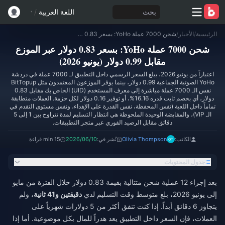
بحث
اللغة العربية
/
الرئيسية
/
الأخبار
/
شحن 7000 عملة YoHo: بسعر 0.83 دولار عبر الموزع مقابل 0.99 دولار (يونيو 2026)
شحن 7000 عملة YoHo: بسعر 0.83 دولار عبر الموزع
مقابل 0.99 دولار (يونيو 2026)
اعتباراً من يونيو 2026، يبلغ السعر الرسمي داخل التطبيق لـ 7000 عملة في دردشة
YoHo الصوتية الجماعية 0.99 دولار، بينما يوفر الموزعون المعتمدون مثل BitTopup
نفس الـ 7000 عملة مباشرة إلى معرف المستخدم (UID) الخاص بك مقابل 0.83
دولار، أي بخصم ثابت قدره 16.16%، أو توفير 0.16 دولار لكل حزمة. العملات متطابقة
تماماً داخل اللعبة (نفس المحفظة، نفس القدرة على الإهداء، ونفس مستوى التقدم في
الـ VIP)، والمقايضة الوحيدة الملحوظة هي انتظار التسليم لمدة تتراوح بين 1 إلى 5
دقائق مقابل الرصيد الفوري عبر متجر التطبيقات.
الكاتب:
Olivia Thompson
نُشر في:
2026/06/10
15 min قراءة
جدول المحتويات
بعد إجراء 12 عملية شحن متتالية بقيمة 0.83 دولار خلال الفترة من مايو
إلى يونيو 2026، بلغ متوسط وقت التسليم لدي
دقيقتين و41 ثانية
، ولم
يتجاوز 6 دقائق أبداً. إذا كنت تنفق أكثر من 5 دولارات شهرياً على
العملات، فإن السعر داخل التطبيق يعد هدراً للمال بكل موضوعية. أما إذا