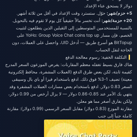
دولار لا يستحق عناء الإعداد.
5+ حزم/شهر:
حوّل. ستسترد وقت الإعداد في أقل من ثلاثة أشهر.
20+ حزمة/شهر:
أنت تخسر مالاً حقيقياً كل يوم لا تقوم فيه بالتحويل.
بالنسبة للمستخدمين المتوسطين إلى الثقيلين الذين يتطلعون لتثبيت
الخصم، فإن مسار
YoHo: Group Voice Chat coins top up
على
BitTopup هو أسرع طريق — أدخل UID، واحصل على العملات، دون
الحاجة لنقل الحساب.
التكلفة الخفية: رسوم معالجة الدفع
هناك فارق بسيط تغفله معظم المقارنات: يفرض الموزعون السعر المدرج
كقيمة ثابتة، لكن بعض طرق الدفع (العملات المشفرة، محافظ إلكترونية
معينة) تضيف 1-3% فوق ذلك. ادفع باستخدام فيزا أو باي بال وسيبقى
السعر 0.83 دولار. ادفع باستخدام بعض مسارات العملات المشفرة وقد
ينتهي بك الأمر عند 0.85-0.86 دولار — لا يزال أرخص من 0.99 دولار،
ولكن بفارق أصغر مما هو معلن.
مقارنة الموزع (0.83 دولار) مقابل السعر الرسمي (0.99 دولار): مقارنة
كاملة جنباً إلى جنب