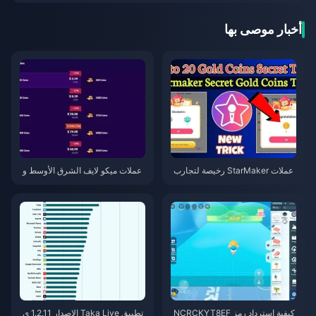
أخبار موصى بها
عملات StarMaker رخيصة لتجارب
عملات ميكو لايف الشرق الأوسط و
أداء SupernovaX 2026 (خصم 12
شمال إفريقيا بعد الإصدار 5.2: أرخ
-23%)
ص العروض 2026
كيفية استرداد رمز NCRCKYT8EF
تطبيق Taka Live الإصدار 1.2.11 ي