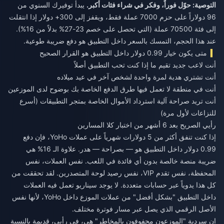
التوصية: حوّل فوراً، وفكر في شراء فئات أكبر.
يبدأ توفيرك السنوي من
96 دولاراً على حزم 7000 عملة فقط، ويقفز إلى 300+ دولار إذا انتقلت
إلى فئة 70500 عملة (التي تحصل على خصم 23-27% بدلاً من 16%).
عند هذا الحجم، التمسك بالسعر داخل التطبيق هو دفع ضريبة طوعية.
متى يكون خيار 0.99 دولار داخل التطبيق هو القرار الصحيح
أنت لاعب جديد تقيم ما إذا كنت تحب التطبيق أصلاً
أنت تشتري هدية لمرة واحدة لشخص آخر في عيد ميلاده
أنت في منطقة لا تعمل فيها طرق الدفع الخاصة بك بوضوح لدى الموزعين
أنت تريد صراحة آلية استرداد الأموال الخاصة بمتجر التطبيقات (أسرع
للنزاعات لأول مرة)
رأيي الصريح بعد 6 أشهر من اختبار كلا المسارين
إذا كنت تنفق أكثر من 5 دولارات شهرياً على عملات YoHo، فإن دفع
0.99 دولار داخل التطبيق هو — بصراحة — هدر. علاوة الـ 16% هي
ضريبة منصة خالصة بدون أي فائدة في اللعب. نفس العملات، نفس
المحفظة، نفس تقدم VIP، نفس رصيد لوحة المتصدرين. لقد تحققت من
كل هذا يدوياً عبر حسابات متعددة. لا يوجد سيناريو تعمل فيه العملات
داخل التطبيق "بشكل أفضل" من عملات الموزع داخل YoHo، لأنها نفس
الأصل الرقمي الذي يصل عبر مسار فوترة مختلف.
إن سردية "الموزعون محفوفون بالمخاطر" هي، في رأيي، قديمة بالنسبة