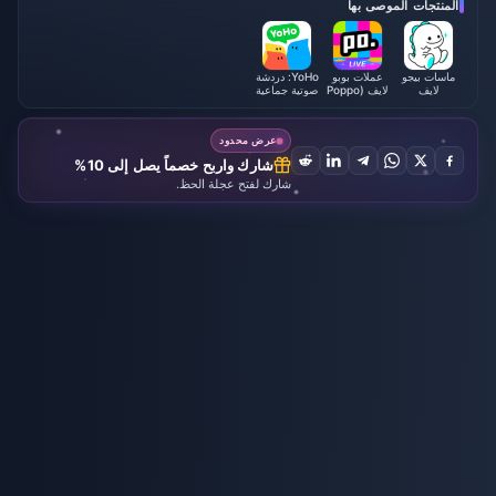
المنتجات الموصى بها
ماسات بيجو
عملات بوبو
YoHo: دردشة
لايف
لايف (Poppo
صوتية جماعية
Live)
عرض محدود
شارك واربح خصماً يصل إلى 10%
شارك لفتح عجلة الحظ.