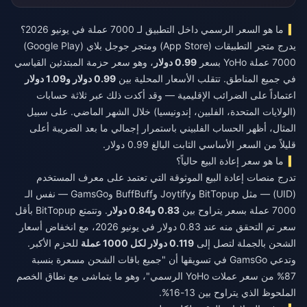
ما هو السعر الرسمي داخل التطبيق لـ 7000 عملة في يونيو 2026؟
يدرج متجر التطبيقات (App Store) ومتجر جوجل بلاي (Google Play)
7000 عملة YoHo بسعر
0.99 دولار
، وهو سعر حزمة المبتدئين القياسي
في جميع المناطق. تتقلب الأسعار المحلية بين
0.99 دولار و1.09 دولار
اعتماداً على الضرائب الإقليمية — وقد أكدت ذلك عبر ثلاثة حسابات
(الولايات المتحدة، الفلبين، إندونيسيا) خلال الشهر الماضي. على سبيل
المثال، أظهر الحساب الفلبيني باستمرار إجمالي ما بعد الضريبة أعلى
قليلاً من السعر الأساسي الثابت البالغ 0.99 دولار.
ما هو سعر إعادة البيع حالياً؟
تدرج منصات إعادة البيع الموثوقة التي تعتمد على معرف المستخدم
(UID) — مثل BitTopup وJoytify وBuffBuff وGamsGo — نفس الـ
7000 عملة بسعر يتراوح بين
0.83 و0.84 دولار
. وتتمتع BitTopup بأقل
سعر تم التحقق منه عند 0.83 دولار في يونيو 2026، مع انخفاض أسعار
الشحن بالجملة لتصل إلى
0.119 دولار لكل 1000 عملة
للحزم الأكبر.
وتدعي GamsGo في تسويقها أن "جميع باقات الشحن مسعرة بنسبة
87% من سعر عملات YoHo الرسمي"، وهو ما يتماشى مع نطاق الخصم
الملحوظ الذي يتراوح بين 13-16%.