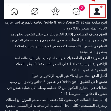
افتح صفحة منتج YoHo Group Voice Chat الخاصة بالموزع.
اختر حزمة
7000 عملة بسعر 0.83 دولار.
الصق معرف المستخدم (UID) الخاص بك
في حقل الشحن. تحقق من
الأرقام مرتين. (لقد أخطأت مرة في كتابة رقم واحد — قام الدعم برد
المبلغ في غضون 38 دقيقة، لكنه فحص لمدة ثانيتين يتجنب إصلاحاً
يستغرق 40 دقيقة).
اختر طريقة الدفع الخاصة بك.
فيزا، ماستركارد، باي بال، والمحافظ
الإلكترونية الرئيسية تحافظ على السعر الثابت 0.83 دولار. العملات
المشفرة قد تضيف 1-3%.
أكمل الدفع.
ستتلقى إيصالاً عبر البريد الإلكتروني فوراً.
تحقق داخل التطبيق.
افتح YoHo في غضون 5 دقائق وتحقق من رصيد
عملاتك. في اختباري المكون من 12 عملية، وصلت كل عملية شحن في
غضون 6 دقائق — بمتوسط 2:41.
إذا لم تصل العملات في غضون 30 دقيقة، اتصل بدعم الموزع مع إيصالك
ومعرف المستخدم (UID). تحل المنصات الراسخة تذاكر التسليم المفقود