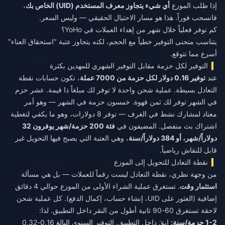
إذا طلب الموزع
أي شيء يتجاوز معرف المستخدم (UID) الخاص بك
،
فانسحب فوراً. هذا هو مسار الاحتيال الحقيقي — وليس السعر.
كم توفر فعلياً خلال شهر من إهداء العملات في YoHo؟
يتناسب منحنى التوفير خطياً مع الحجم، لكنه يتجاوز عتبة "استحقاق العناء"
أسرع مما تتوقع.
التوفير لكل حزمة مقابل التوفير الشهري للمهدين بكثرة
عند
توفير 0.16 دولار لكل حزمة من 7000 عملة
، تكون حسابات نقطة
التعادل بسيطة. عملية شحن واحدة لا توفر لك مبلغاً ذا قيمة. عشر حزم
في الشهر توفر لك ثمن قهوة. خمسون حزمة في الشهر — وهو أمر
معتاد لمشارك نشط في الغرف — توفر 8 دولارات، وهو ما يكفي لتغطية
اشتراك بث منفصل. المضيفون في
فئة 200 حزمة/شهر يوفرون 32
دولاراً/شهر، أو 384 دولاراً/سنة
، وهي العتبة التي يصبح فيها التحويل غير
قابل للنقاش رياضياً.
نقطة التعادل للتحويل إلى الموزع
من وجهة نظري، نقطة التعادل ليست رقماً للعملات — بل هي مسألة
استثمار وقت
. تستغرق عملية الشراء الأولى من الموزع حوالي 4 دقائق
إضافية (العثور على UID، إنشاء حساب، إكمال الدفع). كل عملية شحن
لاحقة تستغرق 60-90 ثانية أطول من النقر داخل التطبيق. لذا:
1-2 حزمة/سنة:
ابقَ داخل التطبيق. التوفير السنوي البالغ 0.16-0.32