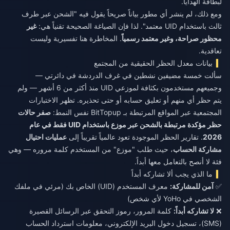
لبطاقة الهدايا.
ومع ذلك، لم ينشر أي مطور بياناً صريحاً يقول فيه "الشحن عبر طرف
ثالث باستخدام UID معتمد". لذا فإن الصياغة الصحيحة تقنياً هي:
غير
محظور صراحة، وغير معتمد رسمياً
. المخاطرة هنا تفسيرية وليست
تعاقدية.
بيانات معدل الحظر الحقيقية من المجتمع
سألت خمسة مضيفين نشطين في غرف الدردشة في دائرتي —
وجميعهم مستخدمون بكثافة لموزعي UID منذ أكثر من 6 أشهر — ولم
يتم حظر أي منهم أو تعليق حسابه أو حتى تحذيره. تظهر الاختبارات
المجتمعية عبر المواقع المرتبطة بـ BitTopup نفس النمط:
صفر حالات
حظر مؤكدة مرتبطة بالشحن عبر موزع باستخدام UID فقط في عام
2026
. تقارير الحظر الموجودة تعود عالمياً تقريباً إلى
عمليات احتيال
مشاركة الحساب
، حيث طلب "موزع" من المستخدم كلمة مروره — وهي
فئة لا أنصح بالتعامل معها أبداً.
ما الذي يجب ألا تشاركه أبداً
✅
آمن للمشاركة:
معرف المستخدم (UID) الخاص بك (مرئي في ملفك
الشخصي في YoHo لأي شخص)
❌
لا تشاركه أبداً:
كلمة المرور، رموز التحقق عبر الرسائل القصيرة
(SMS)، تسجيل دخول البريد الإلكتروني، معلومات استرداد الحساب