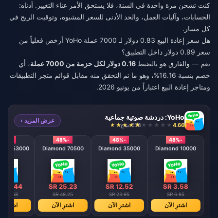
كنت تشحن مرة واحدة في السنة، فلا يستحق الأمر عناء التغيير. أدناه:
الحسابات، وآليات العمل، والحد الأدنى للسعر المشبوه، وتوقيت الربح في
كل مسار.
هل سعر إعادة البيع 0.83 دولار لـ 7000 عملة YoHo أرخص فعلياً من
سعر 0.99 دولار داخل التطبيق؟
نعم — والفارق هو بالضبط
0.16 دولار لكل حزمة من 7000 عملة
، أي
خصم بنسبة 16.16%، وهو ما تم التحقق منه مقابل قوائم متجر التطبيقات
ومتاجر إعادة البيع اعتباراً من يونيو 2026.
YoHo: دردشة صوتية جماعية
عرض المزيد ›
4.66
578 مباع
-48%
-48%
-48%
-48%
353000 Diamond
70500 Diamond
35000 Diamond
10000 Diamond
 126.44
SR 25.23
SR 12.52
SR 3.58
 241.58
SR 48.25
SR 23.95
SR 6.85
اشترِ الآن
اشترِ الآن
اشترِ الآن
اشترِ ال