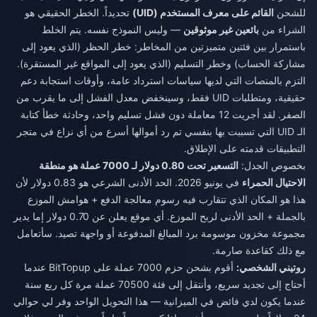
للشحن
القائم على معرف المستخدم (UID)
تحديداً. الخطر الحقيقي هو
الشراء من
بائعين غير موثوقين
— وليس النموذج نفسه. يتم الخلط
باستمرار بين فئتين متميزتين من المخاطر: خطر الحظر (الذي يعود إلى
مشاركة الحساب) وخطر التسليم (الذي يعود إلى المواقع غير المستقرة).
التزم بالمنصات التي لديها سياسات استرداد عامة، وأوقات استجابة دعم
حقيقية، ومتطلبات UID فقط، وسينخفض معدل الفشل إلى ما يقرب من
الصفر. لقد أجريت 12 معاملة دون فشل تسليم واحد، وحادثة خطأ كتابة
الـ UID التي تسببت بها بنفسي تم رد أموالها أسرع من أي نزاع في متجر
التطبيقات قدمته على الإطلاق.
بخصوص الجدل:
التسعير تحت 0.80 دولار لـ 7000 عملة هو منطقة
الاحتيال الحمراء
في يونيو 2026. الحد الأدنى الشرعي هو 0.83 دولار لأن
هذا هو المكان الذي تتقارب فيه رسوم معالجة الدفع + هوامش الموزع
بالجملة + الحد الأدنى لربح الموزع. أي موقع يعلن عن 0.70 دولار إما يدير
مجموعة مخزون موسومة برد المبالغ المدفوعة أو واجهة تصيد. سأتعامل
مع ذلك كقاعدة صارمة.
روتيني الشخصي:
أقوم بشحن حزم 7000 عملة على BitTopup عندما
أحتاج إلى تجديد سريع، وأنتقل إلى فئة 70500 عملة مرة كل ربع سنة
عندما يكون لدي فائض في الميزانية — هذا التحويل الواحد وفر لي حوالي