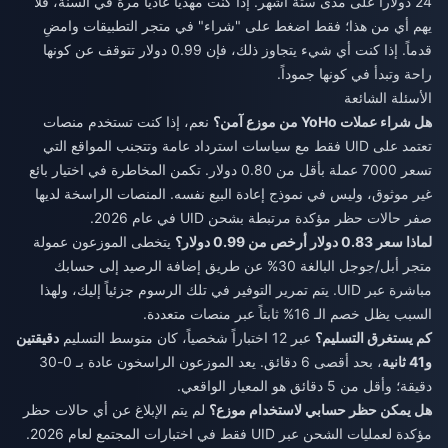
24 دولاراً على مدى ستة أشهر. إذا كنت مهدياً عادياً مرة في السنة، فلا
يهم أي من هذا؛ فقط اضغط على "شراء" في متجر التطبيقات وامضِ
قدماً. إذا كنت أي شيء يتجاوز ذلك، فإن 0.99 دولار تتوقف عن كونها
راحة وتبدأ في كونها جموداً.
الأسئلة الشائعة
هل شراء عملات YoHo من موزع آمن؟
نعم، إذا كنت تستخدم منصات
تعتمد على UID فقط مع سياسات استرداد عامة وتتجنب المواقع التي
تسعر 7000 عملة بأقل من 0.80 دولار. تكمن المخاطرة في اختيار بائع
غير موثوق، وليس في نموذج إعادة البيع نفسه. المنصات الراسخة لديها
صفر حالات حظر مؤكدة مرتبطة بشحن UID في عام 2026.
لماذا سعر 0.83 دولار أرخص من 0.99 دولار؟
يتخطى الموزعون عمولة
متجر أبل/جوجل البالغة 30% عن طريق إضافة الرصيد إلى حسابك
مباشرة عبر UID. يتم تمرير التوفير في تلك الرسوم جزئياً إليك، ولهذا
السبب يظل خصم الـ 16% ثابتاً عبر منصات متعددة.
كم يستغرق التسليم؟
عبر 12 اختباراً شخصياً، كان متوسط التسليم
دقيقتين
و41 ثانية
، بحد أقصى 6 دقائق. يعد الموزعون الراسخون عادة بـ 0-30
دقيقة؛ وأقل من 5 دقائق هو المعيار الواقعي.
هل يمكن حظر حسابي لاستخدام موزع؟
لم يتم الإبلاغ عن أي حالات حظر
مؤكدة لعمليات الشحن عبر UID فقط في اختبارات المجتمع لعام 2026.