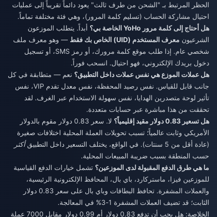
الحظر المرتبط بـ "الشحن من طرف ثالث" يعود دائماً تقريباً إلى عمليات
احتيال مشاركة الحساب (تسليم كلمة المرور)، وهي فئة مختلفة تماماً.
هل أحتاج إلى كلمة مرور YoHo الخاصة بي؟
أبداً. يتطلب الموزعون
الشرعيون
معرف المستخدم (UID) الخاص بك فقط
— وهو معرف ملف
شخصي عام. إذا طلب موقع كلمة مرورك، أو رمز SMS، أو تسجيل
دخول بريدك الإلكتروني، فهو احتيال. انسحب فوراً.
هل عملات الموزع هي نفس عملات داخل التطبيق؟
نعم — متطابقة في كل
جانب قابل للقياس. نفس رصيد المحفظة، نفس معدل تقدم VIP، نفس
تأثير لوحة متصدرين الهدايا، نفس سهولة الاستخدام عبر الغرف. لقد
تحققت من هذا مباشرة عبر حسابات متعددة.
هل تسعير 0.83 دولار مقيد إقليمياً؟
لا. سعر 0.83 دولار مقوم بالدولار
الأمريكي وثابت عالمياً؛ تسبب تحويلات العملة المحلية اختلافات صغيرة
(عادة أقل من 5 سنتات). في الواقع، يختلف التسعير داخل التطبيق
أكثر
حسب المنطقة بسبب ضريبة المبيعات المحلية.
ما هي طرق الدفع المقبولة لدى الموزعين؟
تشمل خيارات الدفع القياسية
للموزعين فيزا، ماستركارد، باي بال، المحافظ الإلكترونية الرئيسية،
والعملات المشفرة. تحافظ البطاقات وباي بال على سعر 0.83 دولار
الثابت؛ قد تضيف العملات المشفرة 1-3% في المعالجة.
الخلاصة: هل يجب أن تدفع 0.83 دولار أم 0.99 دولار مقابل 7000 عملة