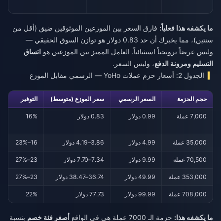
ما يكشفه هذا فعلياً:
فارق السعر بين الموزعين الموثوقين ضيق (أقل من
سنتين)، مما يخبرك أن حد 0.83 دولار هو توازن السوق الحقيقي —
وليس عرضاً ترويجياً استثنائياً. العامل المميز بين الموزعين هو
اتساق
التسليم ومرونة الدفع
، وليس السعر.
الجدول 2: أسعار حزم عملات YoHo — الرسمي مقابل الموزع
حجم الحزمة
السعر الرسمي
سعر الموزع (متوسط)
التوفير
7,000 عملة
0.99 دولار
0.83 دولار
16%
35,000 عملة
4.99 دولار
3.86–4.19 دولار
16–23%
70,500 عملة
9.99 دولار
7.34–7.70 دولار
23–27%
353,000 عملة
49.99 دولار
36.74–38.47 دولار
23–27%
708,000 عملة
99.99 دولار
77.73 دولار
22%
ما يكشفه هذا:
حزمة الـ 7000 عملة هي في الواقع
أصغر فئة خصم
بنسبة