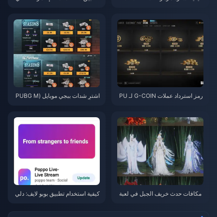
للحصول على عملات Eggy مجانية
ستنزف البطارية بسرعة بعد تحديث
(أغسطس 2026)
يوليو 2026؟ الأسباب والحلول
رمز استرداد عملات G-COIN لـ PU
اشترِ شدات ببجي موبايل (PUBG M
BG لشهر يونيو 2026: هل عرض الت
obile UC) رخيصة لتعاون ناروتو شي
رويج المزدوج بقيمة 91.43 دولارًا ي
بودن (يوليو 2026): التكاليف، أفضل
ستحق العناء حقًا؟
الحزم، والشحن الآمن
مکافات حدث خريف الجبل في لعبة
كيفية استخدام تطبيق بوبو لايف: دلي
Where Winds Meet يوليو 2026: ا
ل المبتدئين الشامل | يوليو 2026
لقائمة الكاملة، العملات والأولوية