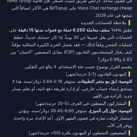
في غضون ساعة. لأرخص طريق لتثبيت السعر، فإن قائمة
YoHo: Group
Voice Chat recharge cheap
على BitTopup هي الأكثر اتساقاً التي
تتبعتها في عام 2026.
ملاحظة للحسابات الجديدة
تطبق YoHo
سقف معاملة 6,250 عملة مع فجوات مدتها 15 دقيقة
على
الحسابات التي يقل عمرها عن 30 يوماً. إذا كان حسابك جديداً، خطط
لعمليات الشحن وفقاً لذلك — فقد تفشل الحزم الكبيرة المتتالية مؤقتاً.
كيف يختار المستخدمون العاديون (F2P) مقابل المضيفين "الحيتان" بين
0.83 و0.99 دولار؟
ينقسم القرار بوضوح حسب فئة الاستخدام. لا تبالغ في التفكير.
المهدون العاديون (1-2 حزمة/شهر)
التوصية: ابقَ مع متجر التطبيقات.
ستوفر 0.16-3.84 دولار/سنة. هذا لا
يستحق إنشاء حساب خارجي، أو إدارة طريقة دفع ثانية، أو تعلم مسار
جديد. الراحة هي الأهم.
المشاركون النشطون في الغرف (5-20 حزمة/شهر)
التوصية: حوّل إلى الموزع.
ستوفر 9.60-38.40 دولار/سنة، ويؤتي
استثمار الوقت ثماره في غضون الشهر الأول. أعد الإعداد مرة واحدة،
ووفر إلى الأبد.
المضيفون النشطون أو المهدون بكثرة (50+ حزمة/شهر)