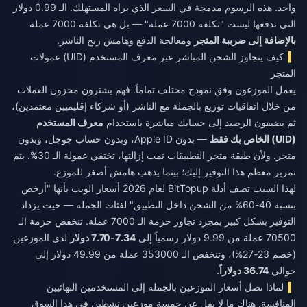
واحد. هذه الرسوم مدمجة في السعر الذي يراه المستهلك. الـ 0.99 دولار
التي تدفعها ليست "تكلفة 7000 عملة" — بل هي تكلفة 7000 عملة
بالإضافة إلى ضريبة المتجر
ومعالجة الدفع وهامش ربح الناشر.
كيف يتجاوز الشحن المباشر عبر معرف المستخدم (UID) عمولات
المتجر
يعمل الموزعون وفق نموذج مختلف تماماً. فهم يشترون مخزون العملات
من خلال اتفاقيات توزيع بالجملة مع الناشر (أو شركاء إقليميين معتمدين)،
ثم يضيفون الرصيد إلى حسابك مباشرة باستخدام
معرف المستخدم
(UID) الخاص بك فقط
— بدون Apple ID، وبدون حساب جوجل، وبدون
متجر. ولأن طبقة متجر التطبيقات تمت إزالتها، تختفي عمولة الـ 30%. يتم
تمرير معظم هذا التوفير إليك؛ بينما يذهب هامش أصغر للموزع.
لهذا السبب تصف أدلة BitTopup لعام 2026 أسعار الويب بأنها "أرخص
بنسبة 40-60% من الشحن داخل التطبيق" لفئات الجملة — حيث يزداد
التوفير بشكل كبير بمجرد تجاوز حزمة الـ 7000 عملة. تنخفض حزمة الـ
70500 عملة من 9.99 دولار رسمياً إلى
7.34-7.70 دولار
لدى الموزعين
(خصم 23-27%)، وتنخفض الـ 353000 عملة من 49.99 دولار إلى
حوالي
36.74 دولاراً
.
لماذا تصل أسعار الموزعين بالجملة إلى المستخدمين النهائيين
المنافسة. هناك ما لا يقل عن خمسة موزعين نشطين في هذا السوق