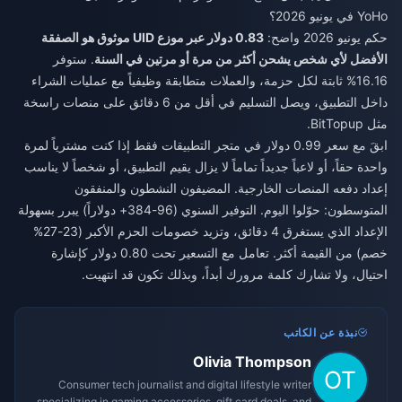
YoHo في يونيو 2026؟
حكم يونيو 2026 واضح:
0.83 دولار عبر موزع UID موثوق هو الصفقة
الأفضل لأي شخص يشحن أكثر من مرة أو مرتين في السنة
. ستوفر
16.16% ثابتة لكل حزمة، والعملات متطابقة وظيفياً مع عمليات الشراء
داخل التطبيق، ويصل التسليم في أقل من 6 دقائق على منصات راسخة
مثل BitTopup.
ابقَ مع سعر 0.99 دولار في متجر التطبيقات فقط إذا كنت مشترياً لمرة
واحدة حقاً، أو لاعباً جديداً تماماً لا يزال يقيم التطبيق، أو شخصاً لا يناسب
إعداد دفعه المنصات الخارجية. المضيفون النشطون والمنفقون
المتوسطون: حوّلوا اليوم. التوفير السنوي (96-384+ دولاراً) يبرر بسهولة
الإعداد الذي يستغرق 4 دقائق، وتزيد خصومات الحزم الأكبر (23-27%
خصم) من القيمة أكثر. تعامل مع التسعير تحت 0.80 دولار كإشارة
احتيال، ولا تشارك كلمة مرورك أبداً، وبذلك تكون قد انتهيت.
نبذة عن الكاتب
Olivia Thompson
Consumer tech journalist and digital lifestyle writer
specializing in gaming accessories, gift card deals, and