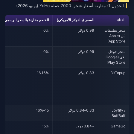
الجدول 1: مقارنة أسعار شحن 7000 عملة YoHo (يونيو 2026)
القناة
السعر (بالدولار الأمريكي)
الخصم مقارنة بالسعر الرسمي
متجر تطبيقات
0.99 دولار
0%
أبل (Apple
App Store)
متجر جوجل
0.99 دولار
0%
بلاي (Google
Play Store)
BitTopup
0.83 دولار
16.16%
Joytify /
0.83–0.84 دولار
15–16%
BuffBuff
GamsGo
~0.84 دولار
15%