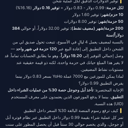
توفير الدولارات الدقيق لكل عملية شحن
لكل حزمة:
0.99 دولار - 0.83 دولار =
توفير 0.16 دولار
(16.16%)
10 حزم/شهر:
توفير 1.60 دولار
50 حزمة/شهر:
توفير 8.00 دولارات
200 حزمة/شهر (مضيف نشط):
توفير 32.00 دولاراً، أو حوالي
384
دولاراً/سنة
بالنسبة لمضيف يعمل 4 ليالٍ في الأسبوع، تتبعت تحول صديق لي من
الشحن داخل التطبيق إلى إعادة البيع عبر
120 حزمة في شهر واحد
—
وصل إجمالي التوفير إلى
19.20 دولاراً
، وهو ما يطابق الحسابات تماماً. قد
لا يغير هذا المبلغ حياتك في حزمة واحدة، لكنه ذو قيمة حقيقية عند
مستويات نشاط المضيفين.
لماذا يمكن للموزعين بيع 7000 عملة YoHo بسعر 0.83 دولار بينما
يفرض التطبيق 0.99 دولار؟
الإجابة المختصرة:
تأخذ أبل وجوجل حصة 30% من عمليات الشراء داخل
التطبيق
، بينما لا يدفع الموزعون الذين يعتمدون على معرف المستخدم
(UID) هذه النسبة.
كيف ترفع رسوم المنصة البالغة 30% السعر داخل التطبيق
تمر كل عملية شراء بقيمة 0.99 دولار داخل التطبيق عبر نظام فوترة أبل
أو جوجل، والذي يخصم حوالي 30 سنتاً قبل أن يحصل المطور على سنت