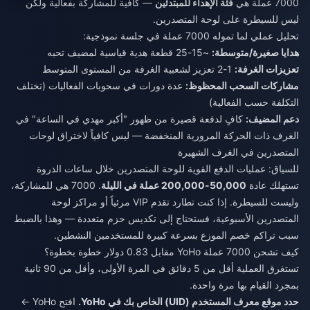
7000 عملة هي
فئة الإهداء للمبتدئين
— كافية للمشاركة بفعالية ولكن
ليس للسيطرة على لوحة المتصدرين.
تحليل عملي لما تموله 7000 عملة في جلسة نموذجية:
هدايا صغيرة/متوسطة:
~15-25 قطعة هدية قياسية لمضيف تحبه
تعزيزات الغرفة:
1-2 تعزيز لشعبية الغرفة من المستوى المتوسط
مشاركات السحب المحظوظ:
عدة دورات في سحوبات الفعاليات (تختلف
التكلفة حسب الفعالية)
دعم المضيف:
كافٍ لدفعة قصيرة من ظهور "أكبر مهدي في الساعة" في
الغرف ذات الحركة المرورية المنخفضة — ليس كافياً لاختراق لوحات
المتصدرين في الغرف الشهيرة
للسياق: عمليات الدفع القوية للوحة المتصدرين خلال ساعات الذروة
تستهلك عادة
50,000-200,000 عملة في الليلة
. 7000 هي للمشاركة،
وليست للسيطرة. إذا كنت تطارد تقدم VIP مرئياً أو مراكز لوحة
المتصدرين الأسبوعية، فستحتاج إلى تكديس حزم متعددة — وهذا بالضبط
سبب تراكم خصم الموزع بسرعة كبيرة للمستخدمين النشطين.
كيف تشحن 7000 عملة YoHo مقابل 0.83 دولار خطوة بخطوة؟
تستغرق العملية أقل من 5 دقائق في المرة الأولى، وأقل من 90 ثانية
بمجرد القيام بها مرة واحدة.
حدد موقع معرف المستخدم (UID) الخاص بك في YoHo.
افتح YoHo ←